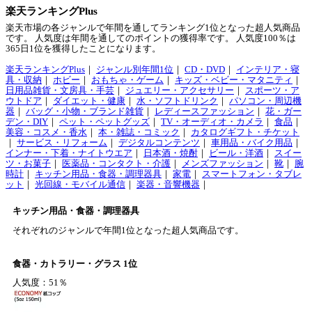
楽天ランキングPlus
楽天市場の各ジャンルで年間を通してランキング1位となった超人気商品
です。 人気度は年間を通してのポイントの獲得率です。 人気度100％は
365日1位を獲得したことになります。
楽天ランキングPlus
｜
ジャンル別年間1位
｜
CD・DVD
｜
インテリア・寝
具・収納
｜
ホビー
｜
おもちゃ・ゲーム
｜
キッズ・ベビー・マタニティ
｜
日用品雑貨・文房具・手芸
｜
ジュエリー・アクセサリー
｜
スポーツ・ア
ウトドア
｜
ダイエット・健康
｜
水・ソフトドリンク
｜
パソコン・周辺機
器
｜
バッグ・小物・ブランド雑貨
｜
レディースファッション
｜
花・ガー
デン・DIY
｜
ペット・ペットグッズ
｜
TV・オーディオ・カメラ
｜
食品
｜
美容・コスメ・香水
｜
本・雑誌・コミック
｜
カタログギフト・チケット
｜
サービス・リフォーム
｜
デジタルコンテンツ
｜
車用品・バイク用品
｜
インナー・下着・ナイトウエア
｜
日本酒・焼酎
｜
ビール・洋酒
｜
スイー
ツ・お菓子
｜
医薬品・コンタクト・介護
｜
メンズファッション
｜
靴
｜
腕
時計
｜
キッチン用品・食器・調理器具
｜
家電
｜
スマートフォン・タブレ
ット
｜
光回線・モバイル通信
｜
楽器・音響機器
｜
キッチン用品・食器・調理器具
それぞれのジャンルで年間1位となった超人気商品です。
食器・カトラリー・グラス 1位
人気度：51％