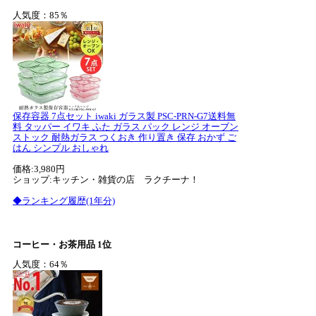
人気度：85％
保存容器 7点セット iwaki ガラス製 PSC-PRN-G7送料無
料 タッパー イワキ ふた ガラス パック レンジ オーブン
ストック 耐熱ガラス つくおき 作り置き 保存 おかず ご
はん シンプル おしゃれ
価格:3,980円
ショップ:キッチン・雑貨の店 ラクチーナ！
◆ランキング履歴(1年分)
コーヒー・お茶用品 1位
人気度：64％