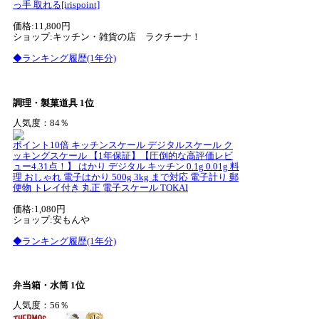
っ手 取れる[irispoint]
価格:11,800円
ショップ:キッチン・雑貨の店 ラクチーナ！
◆ランキング履歴(1年分)
調理・製菓道具 1位
人気度：84％
ポイント10倍 キッチンスケール デジタルスケール ク
ッキングスケール 【1年保証】【圧倒的な高評価レビ
ュー4.31点！】 はかり デジタル キッチン 0.1g 0.01g 料
理 おしゃれ 電子はかり 500g 3kg まで対応 電子計り 郵
便物 トレイ付き 丸正 電子スケール TOKAI
価格:1,080円
ショップ:安もんや
◆ランキング履歴(1年分)
弁当箱・水筒 1位
人気度：56％