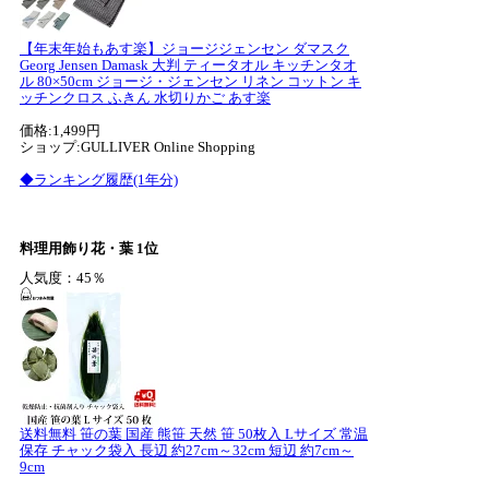
【年末年始もあす楽】ジョージジェンセン ダマスク
Georg Jensen Damask 大判 ティータオル キッチンタオ
ル 80×50cm ジョージ・ジェンセン リネン コットン キ
ッチンクロス ふきん 水切りかご あす楽
価格:1,499円
ショップ:GULLIVER Online Shopping
◆ランキング履歴(1年分)
料理用飾り花・葉 1位
人気度：45％
送料無料 笹の葉 国産 熊笹 天然 笹 50枚入 Lサイズ 常温
保存 チャック袋入 長辺 約27cm～32cm 短辺 約7cm～
9cm