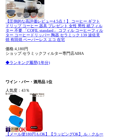
【圧倒的な高評価レビュー4.5点！】 コーヒー ギフト
ドリップ コーヒー 器具 プレゼント 女性 男性 紙フィル
ター 不要 「COFIL standard」 コフィル コーヒーフィル
ター コーヒードリッパー 陶器 セラミック 139 波佐見
焼 有田焼 ペーパーレス エコ 在宅
価格:4,180円
ショップ:セラミックフィルター専門店AIHA
◆ランキング履歴(1年分)
ワイン・バー・酒用品 1位
人気度：43％
【メール便180円もOK】【ラッピングOK】 ル・クルー