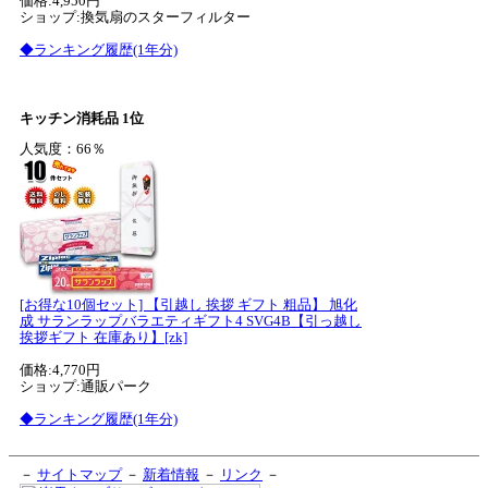
価格:4,950円
ショップ:換気扇のスターフィルター
◆ランキング履歴(1年分)
キッチン消耗品 1位
人気度：66％
[お得な10個セット] 【引越し 挨拶 ギフト 粗品】 旭化
成 サランラップバラエティギフト4 SVG4B【引っ越し
挨拶ギフト 在庫あり】[zk]
価格:4,770円
ショップ:通販パーク
◆ランキング履歴(1年分)
－
サイトマップ
－
新着情報
－
リンク
－