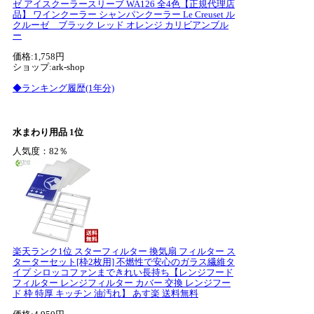
ゼ アイスクーラースリーブ WA126 全4色【正規代理店
品】 ワインクーラー シャンパンクーラー Le Creuset ル
クルーゼ ブラック レッド オレンジ カリビアンブル
ー
価格:1,758円
ショップ:ark-shop
◆ランキング履歴(1年分)
水まわり用品 1位
人気度：82％
楽天ランク1位 スターフィルター 換気扇 フィルター ス
ターターセット[枠2枚用] 不燃性で安心のガラス繊維タ
イプ シロッコファンまできれい長持ち【レンジフード
フィルター レンジフィルター カバー 交換 レンジフー
ド 枠 特厚 キッチン 油汚れ】 あす楽 送料無料