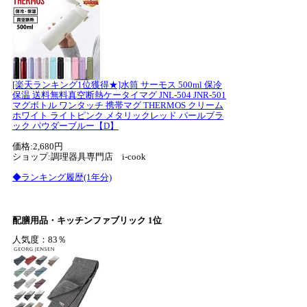
[楽天ランキング1位獲得★]水筒 サーモス 500ml 保冷
保温 送料無料真空断熱ケータイマグ JNL-504 JNR-501
マグボトル ワンタッチ 携帯マグ THERMOS クリーム
ホワイト ライトピンク メタリックレッド パールブラ
ック パウダーブルー【D】
価格:2,680円
ショップ:調理器具専門店 i-cook
◆ランキング履歴(1年分)
配膳用品・キッチンファブリック 1位
人気度：83％