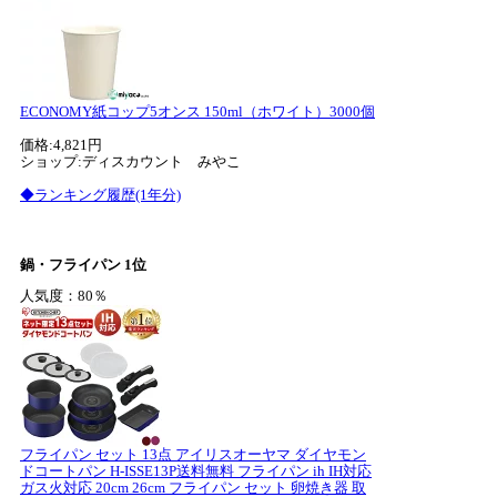
ECONOMY紙コップ5オンス 150ml（ホワイト）3000個
価格:4,821円
ショップ:ディスカウント みやこ
◆ランキング履歴(1年分)
鍋・フライパン 1位
人気度：80％
フライパン セット 13点 アイリスオーヤマ ダイヤモン
ドコートパン H-ISSE13P送料無料 フライパン ih IH対応
ガス火対応 20cm 26cm フライパン セット 卵焼き器 取