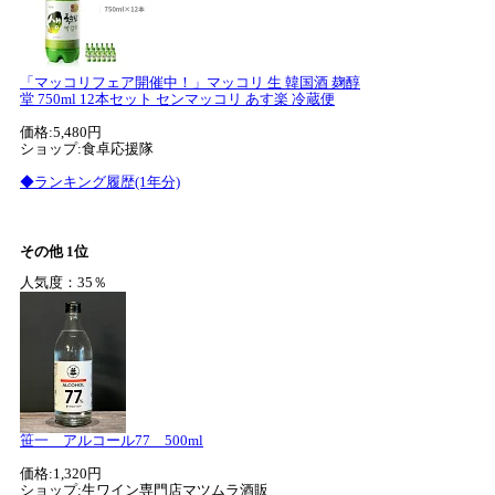
「マッコリフェア開催中！」マッコリ 生 韓国酒 麹醇
堂 750ml 12本セット センマッコリ あす楽 冷蔵便
価格:5,480円
ショップ:食卓応援隊
◆ランキング履歴(1年分)
その他 1位
人気度：35％
笹一 アルコール77 500ml
価格:1,320円
ショップ:生ワイン専門店マツムラ酒販