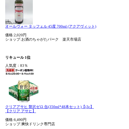
オールヴォー タッフェル 45度 700ml (アクアヴィット)
価格:2,020円
ショップ:お酒のちゃがたパーク 楽天市場店
リキュール 1位
人気度：83％
クリアアサヒ 贅沢ゼロ 缶(350ml*48本セット)【j3c】
【クリア アサヒ】
価格:6,490円
ショップ:爽快ドリンク専門店