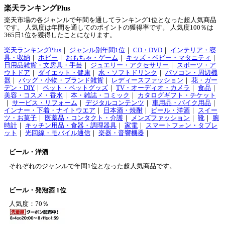
楽天ランキングPlus
楽天市場の各ジャンルで年間を通してランキング1位となった超人気商品
です。 人気度は年間を通してのポイントの獲得率です。 人気度100％は
365日1位を獲得したことになります。
楽天ランキングPlus
｜
ジャンル別年間1位
｜
CD・DVD
｜
インテリア・寝
具・収納
｜
ホビー
｜
おもちゃ・ゲーム
｜
キッズ・ベビー・マタニティ
｜
日用品雑貨・文房具・手芸
｜
ジュエリー・アクセサリー
｜
スポーツ・ア
ウトドア
｜
ダイエット・健康
｜
水・ソフトドリンク
｜
パソコン・周辺機
器
｜
バッグ・小物・ブランド雑貨
｜
レディースファッション
｜
花・ガー
デン・DIY
｜
ペット・ペットグッズ
｜
TV・オーディオ・カメラ
｜
食品
｜
美容・コスメ・香水
｜
本・雑誌・コミック
｜
カタログギフト・チケット
｜
サービス・リフォーム
｜
デジタルコンテンツ
｜
車用品・バイク用品
｜
インナー・下着・ナイトウエア
｜
日本酒・焼酎
｜
ビール・洋酒
｜
スイー
ツ・お菓子
｜
医薬品・コンタクト・介護
｜
メンズファッション
｜
靴
｜
腕
時計
｜
キッチン用品・食器・調理器具
｜
家電
｜
スマートフォン・タブレ
ット
｜
光回線・モバイル通信
｜
楽器・音響機器
｜
ビール・洋酒
それぞれのジャンルで年間1位となった超人気商品です。
ビール・発泡酒 1位
人気度：70％