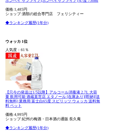
ボンベイ サファイア(ボンベイサファイア) 47度 750ml
価格:1,485円
ショップ:酒類の総合専門店 フェリシティー
◆ランキング履歴(1年分)
ウォッカ 1位
人気度：61％
【只今の発送は1/5以降】アルコール消毒液 2.7L 大容
量 飲用可能 酒蔵直営店 エタノール [在庫あり][即納][送
料無料] 業務用 富士白65度 スピリッツ ウォッカ 送料無
料 ペット
価格:4,995円
ショップ:紀州の梅酒・日本酒の通販 長久庵
◆ランキング履歴(1年分)