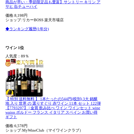
商品が早い・季節限定品も豊富】サントリー キリン ア
サヒ 缶チューハイ
価格:8,198円
ショップ:リカーBOSS 楽天市場店
◆ランキング履歴(1年分)
ワイン 1位
人気度：89％
【 特別 送料無料 】 1本たったの544円(税別) 3大 銘醸
地 入り 世界 の 選りすぐり 赤ワイン 11本 セット 122弾
【7793297】 | 金賞 飲み比べ ワイン ワインセット wine
wainn ボルドー フランス イタリア スペイン お買い得
ギフト
価格:6,578円
ショップ:MyWineClub（マイワインクラブ）