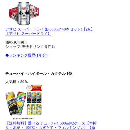
アサヒ スーパードライ 缶(350ml*48本セット)【j3c】
【アサヒ スーパードライ】
価格:9,449円
ショップ:爽快ドリンク専門店
◆ランキング履歴(1年分)
チューハイ・ハイボール・カクテル 1位
人気度：89％
【送料無料】選べる チューハイ 500ml×2ケース【本搾
り・氷結・-196℃・もぎたて・ウィルキンソン】【新