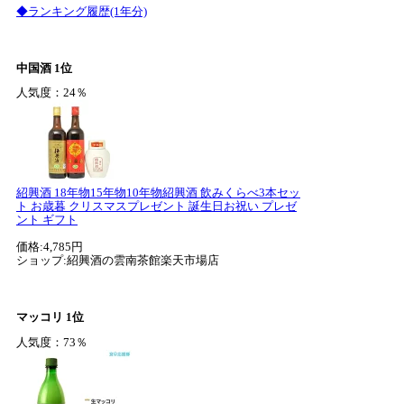
◆ランキング履歴(1年分)
中国酒 1位
人気度：24％
紹興酒 18年物15年物10年物紹興酒 飲みくらべ3本セッ
ト お歳暮 クリスマスプレゼント 誕生日お祝い プレゼ
ント ギフト
価格:4,785円
ショップ:紹興酒の雲南茶館楽天市場店
マッコリ 1位
人気度：73％