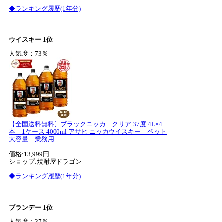
◆ランキング履歴(1年分)
ウイスキー 1位
人気度：73％
【全国送料無料】ブラックニッカ クリア 37度 4L×4
本 1ケース 4000ml アサヒ ニッカウイスキー ペット
大容量 業務用
価格:13,999円
ショップ:焼酎屋ドラゴン
◆ランキング履歴(1年分)
ブランデー 1位
人気度：37％