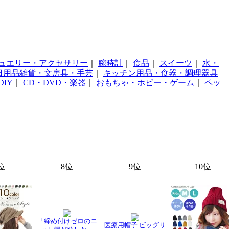
ュエリー・アクセサリー
｜
腕時計
｜
食品
｜
スイーツ
｜
水・
日用品雑貨・文房具・手芸
｜
キッチン用品・食器・調理器具
IY
｜
CD・DVD・楽器
｜
おもちゃ・ホビー・ゲーム
｜
ペッ
位
8位
9位
10位
「締め付けゼロのニ
医療用帽子 ビッグリ