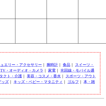
ジュエリー・アクセサリー
｜
腕時計
｜
食品
｜
スイーツ・
｜
TV・オーディオ・カメラ
｜
家電
｜
光回線・モバイル通
タクト・介護
｜
美容・コスメ・香水
｜
スポーツ・アウト
グッズ
｜
キッズ・ベビー・マタニティ
｜
ゴルフ
｜
本・雑