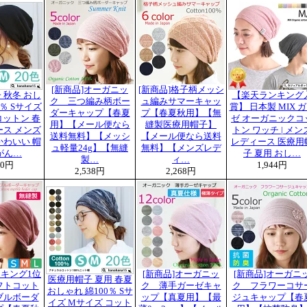
[新商品]オーガニッ
[新商品]格子柄メッシ
 秋冬 おし
【楽天ランキング
ク 三つ編み柄ボー
ュ編みサマーキャッ
0％ Sサイズ
賞】 日本製 MIX 
ダーキャップ【春夏
プ【春夏秋用】【無
コットン 春
ゼ オーガニックコ
用】【メール便なら
縫製医療用帽子】
ース メンズ
トン ワッチ | メン
送料無料】【メッシ
【メール便なら送料
かわいい 帽
レディース 医療用
ュ軽量24g】【無縫
無料】【メンズレデ
がん…
子 夏用 おし…
製…
ィ…
50円
1,944円
2,538円
2,268円
キング1位
[新商品]オーガニッ
[新商品]オーガニ
医療用帽子 夏用 春夏
フトコット
ク 薄手ガーゼキャ
ク フラワーコサ
おしゃれ 綿100％ Sサ
ブルボーダ
ップ【真夏用】【最
ジュキャップ【春
イズ Mサイズ コット