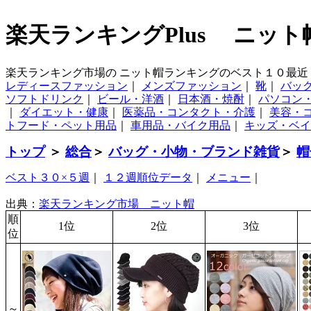
楽天ランキングPlus ニット
楽天ランキング市場の ニット帽ランキングのベスト１０最近
レディースファッション
｜
メンズファッション
｜
靴
｜
バッ
ソフトドリンク
｜
ビール・洋酒
｜
日本酒・焼酎
｜
パソコン
｜
ダイエット・健康
｜
医薬品・コンタクト・介護
｜
美容・
トフード・ペット用品
｜
車用品・バイク用品
｜
キッズ・ベイ
トップ
＞
総合
＞
バッグ・小物・ブランド雑貨
＞
帽
ベスト３０×５週
｜
１２週順位データ
｜
メニュー
｜
出典：
楽天ランキング市場 ニット帽
順
1位
2位
3位
位
～