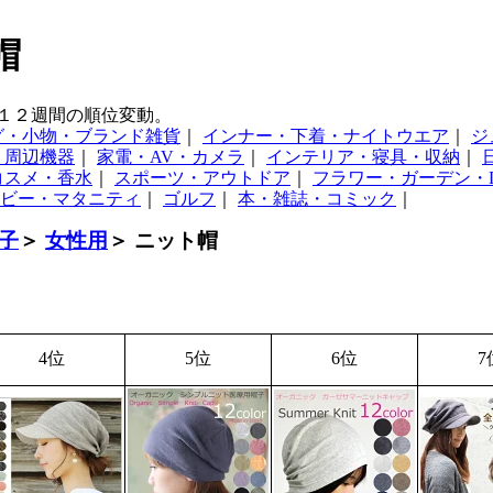
帽
１２週間の順位変動。
グ・小物・ブランド雑貨
｜
インナー・下着・ナイトウエア
｜
ジ
・周辺機器
｜
家電・AV・カメラ
｜
インテリア・寝具・収納
｜
コスメ・香水
｜
スポーツ・アウトドア
｜
フラワー・ガーデン・D
ビー・マタニティ
｜
ゴルフ
｜
本・雑誌・コミック
｜
子
＞
女性用
＞ ニット帽
4位
5位
6位
7