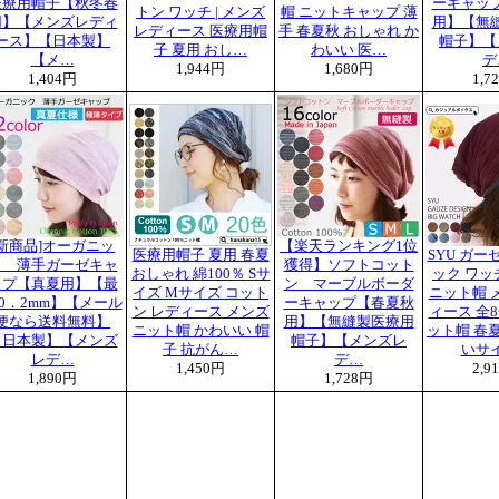
医療用帽子【秋冬春
ーキャッ
トン ワッチ | メンズ
帽 ニットキャップ 薄
用】【メンズレディ
用】【無
レディース 医療用帽
手 春夏秋 おしゃれ か
ース】【日本製】
帽子】【
子 夏用 おし…
わいい 医…
【メ…
デ
1,944円
1,680円
1,404円
1,7
[新商品]オーガニッ
【楽天ランキング1位
医療用帽子 夏用 春夏
SYU ガー
ク 薄手ガーゼキャ
獲得】ソフトコット
おしゃれ 綿100％ Sサ
ック ワッチ
ップ【真夏用】【最
ン マーブルボーダ
イズ Mサイズ コット
ニット帽 
0．2mm】【メール
ーキャップ【春夏秋
ン レディース メンズ
ィース 全8
便なら送料無料】
用】【無縫製医療用
ニット帽 かわいい 帽
ット帽 春夏
【日本製】【メンズ
帽子】【メンズレ
子 抗がん…
いサ
レデ…
デ…
1,450円
2,9
1,890円
1,728円