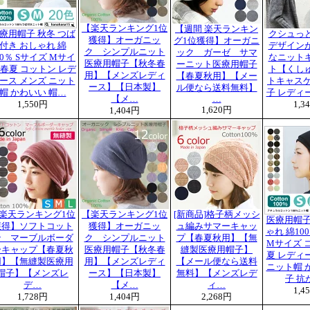
【楽天ランキング1位
【週間 楽天ランキン
療用帽子 秋冬 つば
クシュっ
獲得】オーガニッ
グ1位獲得】オーガニ
付き おしゃれ 綿
デザイン
ク シンプルニット
ック ガーゼ サマ
00％ Sサイズ Mサイ
なニット
医療用帽子【秋冬春
ーニット医療用帽子
 春夏 コットン レデ
ト【くし
用】【メンズレディ
【春夏秋用】【メー
ース メンズ ニット
トキャスケ
ース】【日本製】
ル便なら送料無料】
帽 かわいい 帽…
子 レディ
【メ…
…
1,550円
1,3
1,620円
1,404円
楽天ランキング1位
【楽天ランキング1位
[新商品]格子柄メッシ
医療用帽子
獲得】ソフトコット
獲得】オーガニッ
ュ編みサマーキャッ
ゃれ 綿10
ン マーブルボーダ
ク シンプルニット
プ【春夏秋用】【無
Mサイズ 
ーキャップ【春夏秋
医療用帽子【秋冬春
縫製医療用帽子】
夏 レディ
用】【無縫製医療用
用】【メンズレディ
【メール便なら送料
ニット帽 
帽子】【メンズレ
ース】【日本製】
無料】【メンズレデ
子 抗
デ…
【メ…
ィ…
1,4
1,728円
1,404円
2,268円