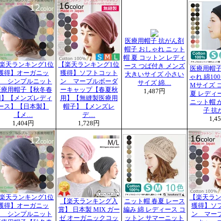
医療用帽子 抗がん剤
帽子 おしゃれ ニット
帽 夏 コットン レディ
楽天ランキング1位
【楽天ランキング1位
ース つば付き メンズ
医療用帽子
獲得】オーガニッ
獲得】ソフトコット
大きいサイズ 小さい
ゃれ 綿10
ク シンプルニット
ン マーブルボーダ
サイズ 綿…
Mサイズ 
医療用帽子【秋冬春
ーキャップ【春夏秋
1,487円
夏 レディ
用】【メンズレディ
用】【無縫製医療用
ニット帽 
ース】【日本製】
帽子】【メンズレ
子 抗
【メ…
デ…
1,4
1,404円
1,728円
楽天ランキング1位
【楽天ラン
【楽天ランキング入
ニット帽 春夏 レース
獲得】オーガニッ
獲得】ソ
賞】 日本製 MIX ガー
編み 綿 レディース コ
ク シンプルニット
ン マー
ゼ オーガニックコッ
ットン サマーニット