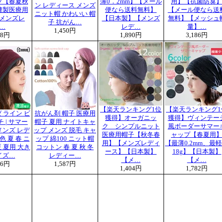
プ【春夏秋
薄0．2mm】【メール
用】【抗菌防臭
ン レディース メンズ
縫製医療用
便なら送料無料】
【メール便なら送
ニット帽 かわいい 帽
メンズレ
【日本製】【メンズ
無料】【メッシュ
子 抗がん…
…
レデ…
量】…
1,450円
28円
1,890円
3,186円
【楽天ランキング1位
【楽天ランキング1
ゼ ライン ビ
抗がん剤 帽子 医療用
獲得】オーガニッ
獲得】ヴィンテー
 | サマー
帽子 夏用 ナイトキャ
ク シンプルニット
風ボーダーサマー
メンズ レデ
ップ メンズ 脱毛 キャ
医療用帽子【秋冬春
ャップ【春夏用
色 夏 春 ニ
ップ 綿100 ニット帽
用】【メンズレディ
【最薄0.2mm、最
 夏用 大き
コットン 春 夏 秋 冬
ース】【日本製】
18g】【日本製】
イズ…
レディー…
【メ…
【メ…
16円
1,587円
1,404円
1,782円