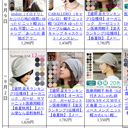
9
月
irodori（イロドリ）
CABALLERO （キャ
【週間 楽天ランキン
医
9
かぶり心地の抜群♪ ゆ
バレロ） 帽子 ニット
グ1位獲得】オーガニ
日
ったり ニット帽 おし
帽 つば付き ゆったり
ック ガーゼコット
1
ゃれ 可愛い ニットキ
ケーブル編み ニット
ン医療用帽子【楽天
ズ
ャップ 「あったか 裏
キャップ キャスケッ
ランキング1位獲得】
ィ
地ボア ケ…
ト | メンズ レ…
【春夏秋】【メー…
1,296円
1,458円
1,782円
～
9
月
【
【週間 楽天ランキン
【週間 楽天ランキン
医療用帽子 秋冬 つば
2
グ1位獲得】オーガニ
グ1位獲得】オーガニ
付き おしゃれ 綿
日
ック ガーゼ サマ
ック ガーゼコット
100％ Sサイズ Mサイ
ーニット医療用帽子
ン医療用帽子【楽天
ズ 春夏 コットン レデ
【春夏秋用】【メー
ランキング1位獲得】
ィース メンズ ニット
ル便なら送料無料】
【春夏秋】【メー…
帽 かわいい 帽…
…
1,782円
1,550円
1,620円