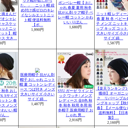
ット帽が欲しかっ
ボンベレー帽【 おし
た。」 ニット帽 絞
ゃれ 春夏 夏用 秋冬
め付け感ゼロのキレ
抗がん剤 ケア帽子 ベ
と摘まんだ
ニット帽 レディー
イなシルエットニッ
レー帽 コットン かわ
がオシャレ
春 夏 秋 冬 ベビー 
ト帽 便送料無料
いい りぼん …
キャスケッ
子 メンズ ニットキ
【ボ…
1,680円
ゅッとニッ
ップ キッズ コット
1,990円
ット】 帽
大きいサイズ 小さ
ース 大き…
サイズ 綿…
40円
1,587円
医療用帽子 抗がん剤
帽子 おしゃれ ニット
帽 夏 コットン レディ
【楽天ランキング1
ース つば付き メンズ
 秋冬 おし
SYU ガーゼ ライン ビ
獲得】オーガニ
大きいサイズ 小さい
0％ Sサイズ
ック ワッチ | メンズ
ク リバーシブル
サイズ 綿…
コットン 春
レディース 全8色 秋
ングキャップ【秋
1,487円
ース メンズ
冬 秋冬 秋用 冬用 秋
春】【メール便な
かわいい 帽
冬帽子 医療用帽子 お
送料無料】【日
がん…
しゃれ 男…
製】…
50円
2,916円
2,160円