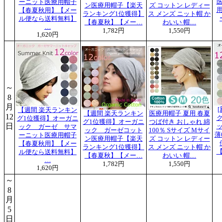
ーニット医療用帽子
ン医療用帽子【楽天
ズ コットン レディー
【春夏秋用】【メー
ランキング1位獲得】
ス メンズ ニット帽 か
ル便なら送料無料】
【春夏秋】【メー…
わいい 帽…
…
1,782円
1,550円
1,620円
～
8
月
【週間 楽天ランキン
【週間 楽天ランキン
医療用帽子 夏用 春夏
12
グ1位獲得】オーガニ
グ1位獲得】オーガニ
つば付き おしゃれ 綿
日
ック ガーゼ サマ
ック ガーゼコット
100％ Sサイズ Mサイ
薄
ーニット医療用帽子
ン医療用帽子【楽天
ズ コットン レディー
【春夏秋用】【メー
ランキング1位獲得】
ス メンズ ニット帽 か
ル便なら送料無料】
【春夏秋】【メー…
わいい 帽…
…
1,782円
1,550円
1,620円
～
8
月
5
日