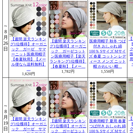
～
8
月
【
【週間 楽天ランキン
【週間 楽天ランキン
医療用帽子 秋冬 つば
26
グ1位獲得】オーガニ
グ1位獲得】オーガニ
付き おしゃれ 綿
日
ック ガーゼ サマ
ック ガーゼコット
100％ Sサイズ Mサイ
ーニット医療用帽子
ン医療用帽子【楽天
ズ 春夏 コットン レデ
【春夏秋用】【メー
ランキング1位獲得】
ィース メンズ ニット
ル便なら送料無料】
【春夏秋】【メー…
帽 かわいい 帽…
…
1,782円
1,550円
1,620円
～
8
月
【
【週間 楽天ランキン
【週間 楽天ランキン
医療用帽子 夏用 春夏
19
グ1位獲得】オーガニ
グ1位獲得】オーガニ
つば付き おしゃれ 綿
日
ック ガーゼ サマ
ック ガーゼコット
100％ Sサイズ Mサイ