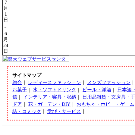
7
月
1
日
～
6
月
24
日
サイトマップ
総合
｜
レディースファッション
｜
メンズファッション
お菓子
｜
水・ソフトドリンク
｜
ビール・洋酒
｜
日本酒
信
｜
インテリア・寝具・収納
｜
日用品雑貨・文房具・
ドア
｜
花・ガーデン・DIY
｜
おもちゃ・ホビー・ゲーム
誌・コミック
｜
学び・サービス
｜