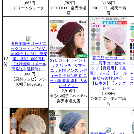
1,687円
1,782円
3,186円
ドリームウォーク
COCOLO 楽天市場
COCOLO 楽天市場
店
店
医療用帽子 オーガニ
ックコットン 抗がん
剤 帽子【お試し 最安
12
[新商品]オーガニッ
値に挑戦 1000円】
SYU ガーゼ ライン ビ
ク 薄手ガーゼキャ
ニ
位
【送料無料（メール
ック ワッチ | サマー
ップ【真夏用】【最
ー
便発送を選択時）…
ニット帽 メンズ レデ
薄0．2mm】【メール
ャ
1,000円
ィース 全8色 夏 春 ニ
便なら送料無料】
コ
【男前レシピ】メン
ット帽 春夏 夏用 大き
【日本製】【メンズ
ズ
ズ帽子EdgeCity
いサイズ…
レデ…
2,916円
1,890円
ゆるい帽子 CasualBox
COCOLO 楽天市場
楽天市場支店
店