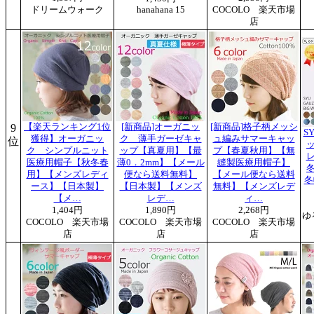
ドリームウォーク
hanahana 15
COCOLO 楽天市場
店
9
【楽天ランキング1位
[新商品]オーガニッ
[新商品]格子柄メッシ
S
獲得】オーガニッ
ク 薄手ガーゼキャ
ュ編みサマーキャッ
位
ッ
ク シンプルニット
ップ【真夏用】【最
プ【春夏秋用】【無
レ
医療用帽子【秋冬春
薄0．2mm】【メール
縫製医療用帽子】
冬
用】【メンズレディ
便なら送料無料】
【メール便なら送料
冬
ース】【日本製】
【日本製】【メンズ
無料】【メンズレデ
【メ…
レデ…
ィ…
1,404円
1,890円
2,268円
ゆ
COCOLO 楽天市場
COCOLO 楽天市場
COCOLO 楽天市場
店
店
店