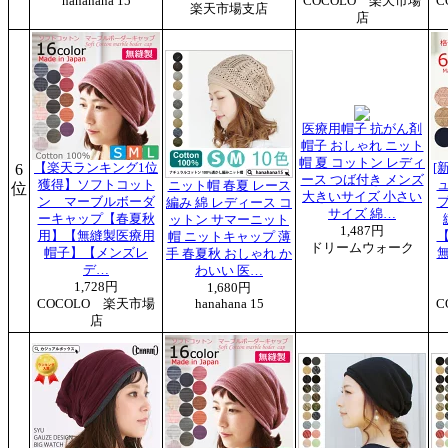
hanahana 15
COCOLO 楽天市場
C
楽天市場支店
店
医療用帽子 抗がん剤
帽子 おしゃれ ニット
帽 夏 コットン レディ
6
【楽天ランキング1位
[
ース つば付き メンズ
獲得】ソフトコット
ニット帽 春夏 レース
位
大きいサイズ 小さい
ン マーブルボーダ
編み 綿 レディース コ
サイズ 綿…
ーキャップ【春夏秋
ットン サマーニット
1,487円
用】【無縫製医療用
帽 ニットキャップ 薄
ドリームウォーク
帽子】【メンズレ
手 春夏秋 おしゃれ か
デ…
わいい 医…
1,728円
1,680円
COCOLO 楽天市場
hanahana 15
C
店