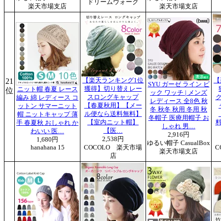
ドリームウォーク
楽天市場支店
楽天市場支店
21
【楽天ランキング1位
【
SYU ガーゼ ライン ビ
獲得】切り替えレー
ニット帽 春夏 レース
位
ック ワッチ | メンズ
スロングキャップ
編み 綿 レディース コ
レディース 全8色 秋
【春夏秋用】【メー
ットン サマーニット
冬 秋冬 秋用 冬用 秋
ル便なら送料無料】
帽 ニットキャップ 薄
冬帽子 医療用帽子 お
【室内ニット帽】
手 春夏秋 おしゃれ か
しゃれ 男…
【医…
わいい 医…
2,916円
2,538円
1,680円
ゆるい帽子 CasualBox
hanahana 15
COCOLO 楽天市場
C
楽天市場支店
店