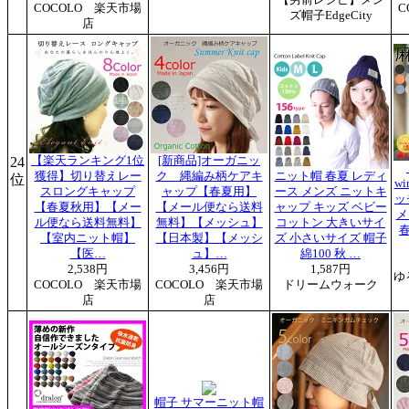
COCOLO 楽天市場
C
ズ帽子EdgeCity
店
24
【楽天ランキング1位
[新商品]オーガニッ
獲得】切り替えレー
ク 縄編み柄ケアキ
ニット帽 春夏 レディ
位
w
スロングキャップ
ャップ【春夏用】
ース メンズ ニットキ
ッ
【春夏秋用】【メー
【メール便なら送料
ャップ キッズ ベビー
メ
ル便なら送料無料】
無料】【メッシュ】
コットン 大きいサイ
春
【室内ニット帽】
【日本製】【メッシ
ズ 小さいサイズ 帽子
【医…
ュ】…
綿100 秋 …
2,538円
3,456円
1,587円
ゆ
COCOLO 楽天市場
COCOLO 楽天市場
ドリームウォーク
店
店
帽子 サマーニット帽