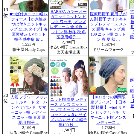
19
HARAPA カラー オー
抗
■つば付きニット帽 レ
医療用帽子 夏用 抗が
位
ガニックコットン ビ
ディース【かぎ編み
ん剤 帽子 ナイトキャ
ック ワッチ | メンズ
つば付きニットキャ
ップ レディース メン
レディース 全10色 コ
ップ 全136タイプ】春
ズ 脱毛 キャップ 綿
ットン 綿 秋冬 秋 冬
夏素材uv UVカット
100 ニット帽 コット
医療用帽子 …
段
帽子 熱中症 紫…
ン 春 夏 秋 …
2,700円
1,555円
1,587円
ゆるい帽子 CasualBox
帽子屋 Handy Caps
ドリームウォーク
楽天市場支店
医
ッ
剤
20
人気 フラワー メッシ
【8/31までの期間限
ニット帽 春夏 レディ
位
ュ トルネード ターバ
定プライス】【 日本
ース メンズ ニットキ
ン ヘアバンド | サマ
製 軽量 】 wind リネ
ャップ キッズ ベビー
ーニット帽 レディー
ン ビック ワッチ | サ
コットン 大きいサイ
ス ニット帽 春夏 夏
マーニット帽 メンズ
ズ 小さいサイズ 帽子
夏用 帽子 …
レディース …
綿100 秋 …
2,160円
1,738円
1,587円
ゆるい帽子 CasualBox
ゆるい帽子 CasualBox