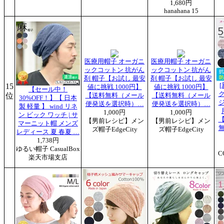
1,680円
hanahana 15
医療用帽子 オーガニ
医療用帽子 オーガニ
ックコットン 抗がん
ックコットン 抗がん
剤 帽子【お試し 最安
剤 帽子【お試し 最安
15
値に挑戦 1000円】
値に挑戦 1000円】
【セール中！
位
【送料無料（メール
【送料無料（メール
30%OFF！】【 日本
便発送を選択時）…
便発送を選択時）…
製 軽量 】 wind リネ
1,000円
1,000円
ン ビック ワッチ | サ
【男前レシピ】メン
【男前レシピ】メン
マーニット帽 メンズ
ズ帽子EdgeCity
ズ帽子EdgeCity
レディース 夏 春夏 …
1,738円
ゆるい帽子 CasualBox
C
楽天市場支店