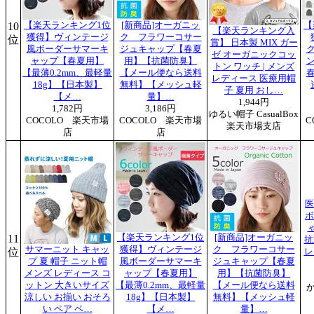
10
【楽天ランキング1位
[新商品]オーガニッ
【
【楽天ランキング入
獲得】ヴィンテージ
ク フラワーコサー
位
賞】 日本製 MIX ガー
風ボーダーサマーキ
ジュキャップ【春夏
ゼ オーガニックコッ
ャップ【春夏用】
用】【抗菌防臭】
トン ワッチ | メンズ
【最薄0.2mm、最軽量
【メール便なら送料
レディース 医療用帽
18g】【日本製】
無料】【メッシュ軽
子 夏用 おし…
【メ…
量】…
1,944円
1,782円
3,186円
ゆるい帽子 CasualBox
COCOLO 楽天市場
COCOLO 楽天市場
C
楽天市場支店
店
店
医
ボ
11
【楽天ランキング1位
[新商品]オーガニッ
抗
サマーニット キャッ
獲得】ヴィンテージ
ク フラワーコサー
位
レ
プ 夏 帽子 ニット帽
風ボーダーサマーキ
ジュキャップ【春夏
メンズ レディース コ
ャップ【春夏用】
用】【抗菌防臭】
ットン 大きいサイズ
【最薄0.2mm、最軽量
【メール便なら送料
涼しい お揃い おそろ
18g】【日本製】
無料】【メッシュ軽
い ペア ペ…
【メ…
量】…