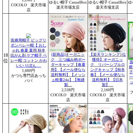
ゆるい帽子 CasualBox
ゆるい帽子 CasualBox
ゆ
COCOLO 楽天市場
楽天市場支店
楽天市場支店
店
医療用帽子 ビッグリ
ボンベレー帽【 おし
ゃれ 春夏 夏用 秋冬
18
[新商品]オーガニッ
【楽天ランキング1位
抗がん剤 ケア帽子 ベ
ク 三つ編み柄ボー
獲得】オーガニッ
位
レー帽 コットン かわ
ダーキャップ【春夏
ク リバーシブルロ
いい りぼん …
療
用】【メール便なら
ングキャップ【秋冬
1,680円
子
送料無料】【メッシ
春】【メール便なら
かつら専門店あっち
ー
ュ軽量24g】【無縫
送料無料】【日本
パパ
製…
製】…
2,538円
2,160円
COCOLO 楽天市場
COCOLO 楽天市場
店
店