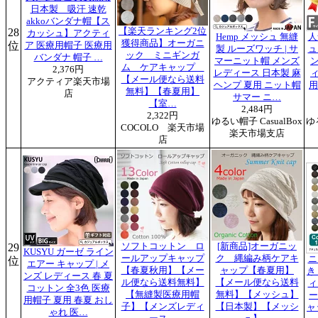
日本製 吸汗 速乾
akkoバンダナ帽【ス
28
【楽天ランキング2位
カッシュ】アクティ
Hemp メッシュ 無縫
人
獲得商品】オーガニ
位
ア 医療用帽子 医療用
製 ルーズワッチ | サ
ュ
ック ミニギンガ
バンダナ 帽子 …
マーニット帽 メンズ
ン
ム ケアキャップ
2,376円
レディース 日本製 麻
ィ
【メール便なら送料
アクティア楽天市場
ヘンプ 夏用 ニット帽
用
無料】【春夏用】
店
サマー ニ…
【室…
2,484円
2,322円
ゆるい帽子 CasualBox
ゆ
COCOLO 楽天市場
楽天市場支店
店
29
ソフトコットン ロ
[新商品]オーガニッ
KUSYU ガーゼ ライン
ールアップキャップ
ク 縄編み柄ケアキ
ニ
位
エアー キャップ | メ
【春夏秋用】【メー
ャップ【春夏用】
き
ンズ レディース 春 夏
ル便なら送料無料】
【メール便なら送料
ィ
コットン 全3色 医療
【無縫製医療用帽
無料】【メッシュ】
ー
用帽子 夏用 春夏 おし
子】【メンズレディ
【日本製】【メッシ
ャ
ゃれ 医…