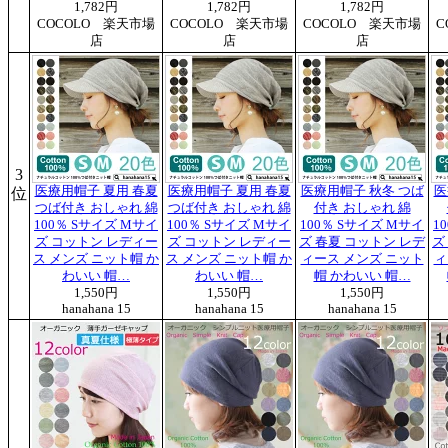
1,782円
1,782円
1,782円
COCOLO 楽天市場
COCOLO 楽天市場
COCOLO 楽天市場
C
店
店
店
3
医療用帽子 夏用 春夏
医療用帽子 夏用 春夏
医療用帽子 秋冬 つば
医
位
つば付き おしゃれ 綿
つば付き おしゃれ 綿
付き おしゃれ 綿
100％ Sサイズ Mサイ
100％ Sサイズ Mサイ
100％ Sサイズ Mサイ
1
ズ コットン レディー
ズ コットン レディー
ズ 春夏 コットン レデ
ズ
ス メンズ ニット帽 か
ス メンズ ニット帽 か
ィース メンズ ニット
ィ
わいい 帽…
わいい 帽…
帽 かわいい 帽…
1,550円
1,550円
1,550円
hanahana 15
hanahana 15
hanahana 15