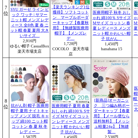
7
【楽天ランキング1位
SYU ガーゼ ライン ビ
獲得】ソフトコット
医療用帽子 秋冬 おし
医
位
ック ワッチ | サマー
ン マーブルボーダ
ゃれ 綿100％ Sサイズ
ゃ
ニット帽 メンズ レデ
ーキャップ【春夏秋
Mサイズ コットン 春
M
ィース 全8色 夏 春 ニ
用】【無縫製医療用
夏 レディース メンズ
夏
ット帽 春夏 夏用 大き
帽子】【メンズレ
ニット帽 かわいい 帽
ニ
いサイズ…
デ…
子 抗がん…
2,916円
1,728円
1,450円
ゆるい帽子 CasualBox
COCOLO 楽天市場
hanahana 15
楽天市場支店
店
医
帽
帽
8
[新商品]オーガニッ
ー
抗がん剤 帽子 医療用
ク 三つ編み柄ボー
医療用帽子 夏用 春夏
位
大
帽子 夏用 ナイトキャ
ダーキャップ【春夏
おしゃれ 綿100％ Sサ
ップ メンズ 脱毛 キャ
用】【メール便なら
イズ Mサイズ コット
ップ 綿100 ニット帽
送料無料】【メッシ
ン レディース メンズ
コットン 春 夏 秋 冬
ュ軽量24g】【無縫
ニット帽 かわいい 帽
レディー…
製…
子 抗がん…
1,587円
2,538円
1,450円