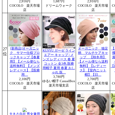
2,916円
1,687円
2,916円
COCOLO 楽天市場
ドリームウォーク
COCOLO 楽天市場
C
店
店
27
[新商品]オーガニッ
オーガニック 猫足
【
KUSYU ガーゼ ライン
ク サマー仕様ブロ
柄 マルチケアキャ
位
エアー キャップ | メ
ックキャップ【春夏
ップ 【秋冬用】
ンズ レディース 春 夏
用】【メール便なら
【メール便なら送料
コットン 全3色 医療
送料無料】【メンズ
無料】【レディー
【
用帽子 夏用 春夏 おし
レディース】【医療
ス】【室内ニット
ゃれ 医…
用…
帽】【日…
3,780円
2,106円
2,700円
ゆるい帽子 CasualBox
COCOLO 楽天市場
COCOLO 楽天市場
C
楽天市場支店
店
店
大きさ自在 男女兼用