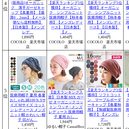
4
[新商品]オーガニッ
【楽天ランキング1位
【楽天ランキング1位
【
ク 薄手ガーゼキャ
獲得】オーガニッ
獲得】オーガニッ
位
ップ【真夏用】【最
ク シンプルニット
ク シンプルニット
薄0．2mm】【メール
医療用帽子【秋冬春
医療用帽子【秋冬春
便なら送料無料】
用】【メンズレディ
用】【メンズレディ
【日本製】【メンズ
ース】【日本製】
ース】【日本製】
レデ…
【メ…
【メ…
1,890円
1,404円
1,404円
COCOLO 楽天市場
COCOLO 楽天市場
COCOLO 楽天市場
C
店
店
店
5
【楽天ランキング1位
【
【楽天ランキング入
獲得】ソフトコット
医療用帽子 夏用 春夏
位
賞】 日本製 MIX ガー
ン マーブルボーダ
おしゃれ 綿100％ Sサ
ゼ オーガニックコッ
ーキャップ【春夏秋
イズ Mサイズ コット
トン ワッチ | メンズ
用】【無縫製医療用
ン レディース メンズ
レディース 医療用帽
帽子】【メンズレ
ニット帽 かわいい 帽
子 夏用 おし…
デ…
子 抗がん…
1,944円
1,728円
1,450円
ゆるい帽子 CasualBox