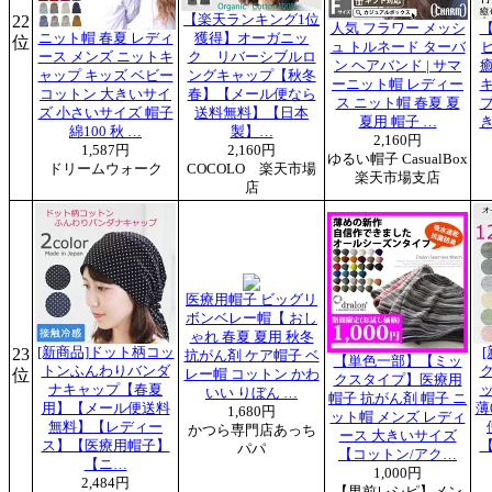
22
【楽天ランキング1位
人気 フラワー メッシ
ニット帽 春夏 レディ
獲得】オーガニッ
位
ュ トルネード ターバ
ース メンズ ニットキ
ク リバーシブルロ
ン ヘアバンド | サマ
ャップ キッズ ベビー
ングキャップ【秋冬
ーニット帽 レディー
コットン 大きいサイ
春】【メール便なら
ス ニット帽 春夏 夏
ズ 小さいサイズ 帽子
送料無料】【日本
夏用 帽子 …
綿100 秋 …
製】…
2,160円
1,587円
2,160円
ゆるい帽子 CasualBox
ドリームウォーク
COCOLO 楽天市場
楽天市場支店
店
医療用帽子 ビッグリ
ボンベレー帽【 おし
ゃれ 春夏 夏用 秋冬
23
[新商品]ドット柄コッ
抗がん剤 ケア帽子 ベ
【単色一部】【ミッ
トンふんわりバンダ
位
レー帽 コットン かわ
クスタイプ】医療用
ナキャップ【春夏
いい りぼん …
帽子 抗がん剤 帽子 ニ
用】【メール便送料
薄
1,680円
ット帽 メンズ レディ
無料】【レディー
かつら専門店あっち
ース 大きいサイズ
ス】【医療用帽子】
パパ
【コットン/アク…
【ニ…
1,000円
2,484円
【男前レシピ】メン