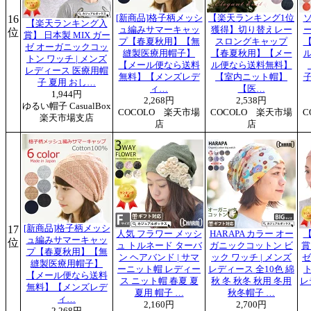
16
[新商品]格子柄メッシ
【楽天ランキング1位
【楽天ランキング入
ュ編みサマーキャッ
獲得】切り替えレー
位
賞】 日本製 MIX ガー
プ【春夏秋用】【無
スロングキャップ
ゼ オーガニックコッ
縫製医療用帽子】
【春夏秋用】【メー
トン ワッチ | メンズ
【メール便なら送料
ル便なら送料無料】
レディース 医療用帽
無料】【メンズレデ
【室内ニット帽】
子 夏用 おし…
ィ…
【医…
1,944円
2,268円
2,538円
ゆるい帽子 CasualBox
COCOLO 楽天市場
COCOLO 楽天市場
C
楽天市場支店
店
店
17
[新商品]格子柄メッシ
人気 フラワー メッシ
HARAPA カラー オー
ュ編みサマーキャッ
位
ュ トルネード ターバ
ガニックコットン ビ
賞
プ【春夏秋用】【無
ン ヘアバンド | サマ
ック ワッチ | メンズ
ゼ
縫製医療用帽子】
ーニット帽 レディー
レディース 全10色 綿
ト
【メール便なら送料
ス ニット帽 春夏 夏
秋 冬 秋冬 秋用 冬用
レ
無料】【メンズレデ
夏用 帽子 …
秋冬帽子 …
ィ…
2,160円
2,700円
2,268円