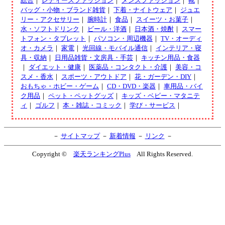
総合
｜
レディースファッション
｜
メンズファッション
｜
靴
｜
バッグ・小物・ブランド雑貨
｜
下着・ナイトウェア
｜
ジュエ
リー・アクセサリー
｜
腕時計
｜
食品
｜
スイーツ・お菓子
｜
水・ソフトドリンク
｜
ビール・洋酒
｜
日本酒・焼酎
｜
スマー
トフォン・タブレット
｜
パソコン・周辺機器
｜
TV・オーディ
オ・カメラ
｜
家電
｜
光回線・モバイル通信
｜
インテリア・寝
具・収納
｜
日用品雑貨・文房具・手芸
｜
キッチン用品・食器
｜
ダイエット・健康
｜
医薬品・コンタクト・介護
｜
美容・コ
スメ・香水
｜
スポーツ・アウトドア
｜
花・ガーデン・DIY
｜
おもちゃ・ホビー・ゲーム
｜
CD・DVD・楽器
｜
車用品・バイ
ク用品
｜
ペット・ペットグッズ
｜
キッズ・ベビー・マタニテ
ィ
｜
ゴルフ
｜
本・雑誌・コミック
｜
学び・サービス
｜
－
サイトマップ
－
新着情報
－
リンク
－
Copyright ©
楽天ランキングPlus
All Rights Reserved.