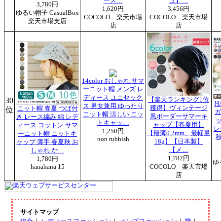
ース…
ュ】…
3,780円
1,620円
3,456円
ゆるい帽子 CasualBox
COCOLO 楽天市場
COCOLO 楽天市場
楽天市場支店
店
店
14color おしゃれ サマ
ーニット帽 メンズ レ
ディース ユニセック
30
【楽天ランキング1位
H
ス 男女兼用 ゆったり
獲得】ヴィンテージ
ニット帽 春夏 つば付
位
ガ
ニット帽 涼しい ニッ
風ボーダーサマーキ
き レース編み 綿 レデ
ッ
トキャッ…
ャップ【春夏用】
ィース コットン サマ
レ
1,250円
【最薄0.2mm、最軽量
ーニット帽 ニットキ
秋
non rubbish
18g】【日本製】
ャップ 薄手 春夏秋 お
【メ…
しゃれ か…
1,782円
1,780円
ゆ
hanahana 15
COCOLO 楽天市場
店
サイトマップ