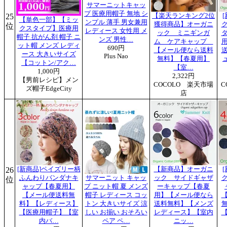
サマーニットキャッ
プ 医療用帽子 無地 シ
25
【楽天ランキング2位
【単色一部】【ミッ
ンプル 薄手 男女兼用
獲得商品】オーガニ
位
クスタイプ】医療用
レディース 女性用 メ
ック ミニギンガ
帽子 抗がん剤 帽子 ニ
ンズ 男性…
ム ケアキャップ
ット帽 メンズ レディ
690円
【メール便なら送料
ース 大きいサイズ
Plus Nao
無料】【春夏用】
【コットン/アク…
【室…
1,000円
2,322円
【男前レシピ】メン
COCOLO 楽天市場
C
ズ帽子EdgeCity
店
26
[新商品]ペイズリー柄
【新商品】オーガニ
ふんわりバンダナキ
サマーニット キャッ
ック サイドギャザ
位
ャップ【春夏用】
プ ニット帽 夏 メンズ
ーキャップ【春夏
【メール便送料無
帽子 レディース コッ
用】【メール便なら
料】【レディース】
トン 大きいサイズ 涼
送料無料】【メンズ
【医療用帽子】【室
しい お揃い おそろい
レディース】【室内
内バ…
ペア ペ…
ニッ…