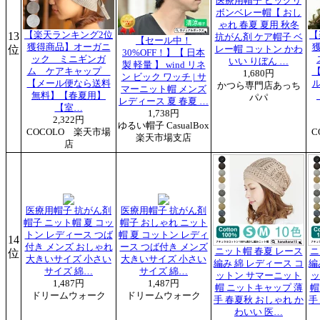
医療用帽子 ビッグリ
ボンベレー帽【 おし
ゃれ 春夏 夏用 秋冬
13
【楽天ランキング2位
【
抗がん剤 ケア帽子 ベ
【セール中！
獲得商品】オーガニ
位
レー帽 コットン かわ
30%OFF！】【 日本
ック ミニギンガ
いい りぼん …
製 軽量 】 wind リネ
ム ケアキャップ
1,680円
ン ビック ワッチ | サ
【メール便なら送料
かつら専門店あっち
マーニット帽 メンズ
無料】【春夏用】
パパ
レディース 夏 春夏 …
【室…
1,738円
2,322円
ゆるい帽子 CasualBox
COCOLO 楽天市場
C
楽天市場支店
店
医療用帽子 抗がん剤
医療用帽子 抗がん剤
帽子 ニット帽 夏 コッ
帽子 おしゃれ ニット
トン レディース つば
帽 夏 コットン レディ
14
付き メンズ おしゃれ
ース つば付き メンズ
ニット帽 春夏 レース
ニ
位
大きいサイズ 小さい
大きいサイズ 小さい
編み 綿 レディース コ
編
サイズ 綿…
サイズ 綿…
ットン サマーニット
ッ
1,487円
1,487円
帽 ニットキャップ 薄
帽
ドリームウォーク
ドリームウォーク
手 春夏秋 おしゃれ か
手
わいい 医…