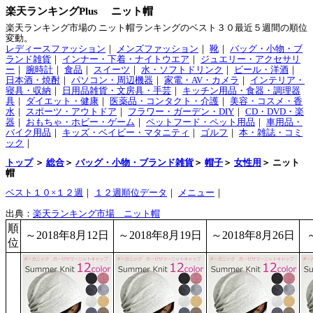
楽天ランキングPlus ニット帽
楽天ランキング市場の ニット帽ランキングのベスト３０最近５週間の順位
変動。
レディースファッション
｜
メンズファッション
｜
靴
｜
バッグ・小物・ブ
ランド雑貨
｜
インナー・下着・ナイトウエア
｜
ジュエリー・アクセサリ
ー
｜
腕時計
｜
食品
｜
スイーツ
｜
水・ソフトドリンク
｜
ビール・洋酒
｜
日本酒・焼酎
｜
パソコン・周辺機器
｜
家電・AV・カメラ
｜
インテリア・
寝具・収納
｜
日用品雑貨・文房具・手芸
｜
キッチン用品・食器・調理器
具
｜
ダイエット・健康
｜
医薬品・コンタクト・介護
｜
美容・コスメ・香
水
｜
スポーツ・アウトドア
｜
フラワー・ガーデン・DIY
｜
CD・DVD・楽
器
｜
おもちゃ・ホビー・ゲーム
｜
ペットフード・ペット用品
｜
車用品・
バイク用品
｜
キッズ・ベイビー・マタニティ
｜
ゴルフ
｜
本・雑誌・コミ
ック
｜
トップ
＞
総合
＞
バッグ・小物・ブランド雑貨
＞
帽子
＞
女性用
＞ ニット
帽
ベスト１０×１２週
｜
１２週順位データ
｜
メニュー
｜
出典：
楽天ランキング市場 ニット帽
順
～2018年8月12日
～2018年8月19日
～2018年8月26日
位