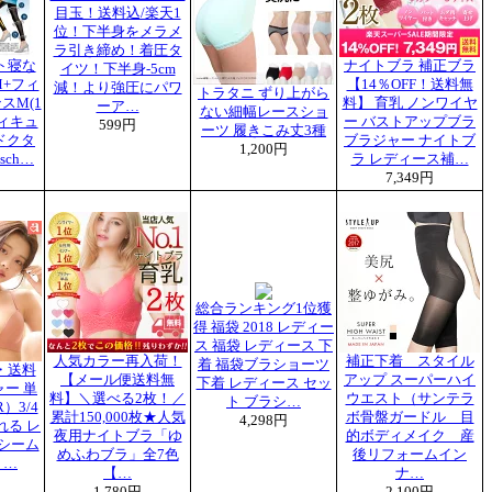
目玉！送料込/楽天1
位！下半身をメラメ
ラ引き締め！着圧タ
ト寝な
ナイトブラ 補正ブラ
イツ！下半身-5cm
+フィ
【14％OFF！送料無
減！より強圧にパワ
トラタニ ずり上がら
スM(1
料】 育乳 ノンワイヤ
ーア…
ない細幅レースショ
ィキュ
ー バストアップブラ
599円
ーツ 履きこみ丈3種
[ドクタ
ブラジャー ナイトブ
1,200円
sch…
ラ レディース補…
7,349円
総合ランキング1位獲
得 福袋 2018 レディー
ス 福袋 レディース 下
人気カラー再入荷！
補正下着 スタイル
着 福袋ブラショーツ
・送料
【メール便送料無
アップ スーパーハイ
下着 レディース セッ
ー 単
料】＼選べる2枚！／
ウエスト（サンテラ
ト ブラシ…
）3/4
累計150,000枚★人気
ボ骨盤ガードル 目
4,298円
れる レ
夜用ナイトブラ「ゆ
的ボディメイク 産
 シーム
めふわブラ」全7色
後リフォームイン
 …
【…
ナ…