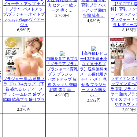
女性 育乳 谷間 脇
補整下着 育乳
ビューティ アップ ナイ
【5％OFF！
肉 セクシー 総レ
育乳ブラ バス
プ
トブラ? バストアッ
料】 育乳 ノ
ース 痛く…
トアップ 脇肉
ー
プ,ブラジャー,ナイトブ
ー バストアッ
2,700円
谷間 脇高 …
ー
ラ,viage,Viage,ヴィアー
ブラジャー ナ
4,980円
ジュ
ラ レディー
6,960円
8,166円
【高評価レビュ
自胸を育てるブラ
ー4.35実績★小
＆
「グラモアブラ」
さく見せるブ
ブラジャー / 育乳
ラ】送料無料★
ー
ブラ ブラジャー
メール便代引き
ラ
ラディアンヌ 
ブラジャー 単品 超盛ブ
バストアップ 脇
不可 小さく 見
間
ップインすっ
ラ（R）3/4カップ （下
肉 スッキリ 贅肉
せる ブラジャ
ラ 育乳ブラ 
着 盛れる レディース
谷間 盛り 垂…
ー 大きな胸を
ヤー 脇肉ブラ
ブラ シームレス 盛ブラ
4,980円
小…
サイズ ナイト
脇肉 脇高ブラ 盛りブラ
2,592円
…
やすみブラ 
2,376円
2,990円