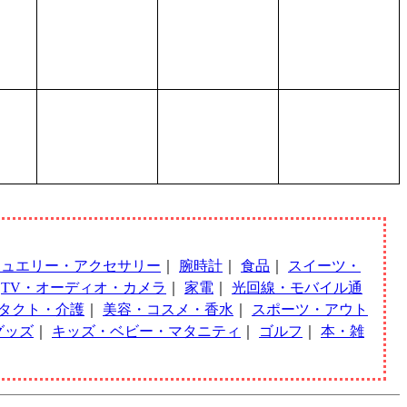
ジュエリー・アクセサリー
｜
腕時計
｜
食品
｜
スイーツ・
｜
TV・オーディオ・カメラ
｜
家電
｜
光回線・モバイル通
タクト・介護
｜
美容・コスメ・香水
｜
スポーツ・アウト
グッズ
｜
キッズ・ベビー・マタニティ
｜
ゴルフ
｜
本・雑