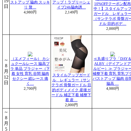
19
ストアップ 脇肉 スッキ
アップ！ラブリーシェ
10%OFFクーポン配布
日
リ 贅…
イプ24h脇肉誘…
中！】スタイルアッ
4,980円
2,149円
ガードル レギュラ
（サンテラボ 骨盤ガ
ドル 目的ボデ…
2,000円
（エメフィール） カシ
≪丸盛りブラ「DAY
～
ュクールレース 脇高ブ
ALBY（デイアンドア
8
ラ 単品 ブラジャー（下
ルビー）≫ ブラジャ
月
着 女性 育乳 谷間 脇肉
補整下着 育乳 育乳ブ
スタイルアップガード
12
セクシー 総レース 痛
バストアップ 脇肉 谷
ル レギュラー（サン
日
く…
脇高 …
テラボ 骨盤ガードル 目
2,700円
4,980円
的ボディメイク 産後ガ
ードル 補正下着 補整下
着 産…
2,000円
～
8
月
5