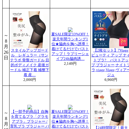
夏SALE限定33%OFF！
～
楽天年間ランキング1
8
位★脇肉を胸へ誘導！
月
着けてるだけでバスト
スタイルアップガード
【2枚セット】?Viage
26
アップ！ラブリーシェ
ル レギュラー（サン
ビューティ アップ ナ
日
イプ24h脇肉誘…
テラボ 骨盤ガードル 目
トブラ? バストアッ
2,149円
的ボディメイク 産後ガ
プ,ブラジャー,ナイト
ードル 補正下着 補整下
ラ,viage,Viage,ヴィア
着 産…
ジュ
2,000円
6,960円
【一部予約商品】自胸
夏SALE限定33%OFF！
～
を育てるブラ「グラモ
楽天年間ランキング1
8
アブラ」ブラジャー /
位★脇肉を胸へ誘導！
月
育乳ブラ ブラジャー バ
着けてるだけでバスト
【24時間限定！最大