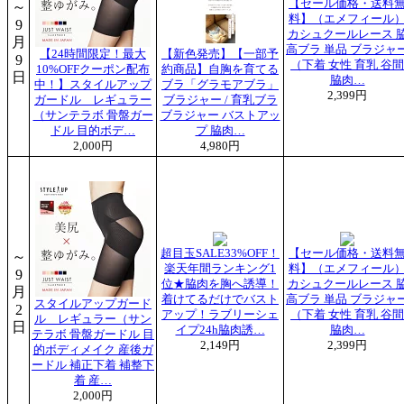
【セール価格・送料
～
料】（エメフィール
9
カシュクールレース 
月
高ブラ 単品 ブラジャ
【24時間限定！最大
【新色発売】【一部予
9
（下着 女性 育乳 谷間
10%OFFクーポン配布
約商品】自胸を育てる
日
脇肉…
中！】スタイルアップ
ブラ「グラモアブラ」
2,399円
ガードル レギュラー
ブラジャー / 育乳ブラ
（サンテラボ 骨盤ガー
ブラジャー バストアッ
ドル 目的ボデ…
プ 脇肉…
2,000円
4,980円
超目玉SALE33%OFF！
【セール価格・送料
～
楽天年間ランキング1
料】（エメフィール
9
位★脇肉を胸へ誘導！
カシュクールレース 
月
着けてるだけでバスト
高ブラ 単品 ブラジャ
スタイルアップガード
2
アップ！ラブリーシェ
（下着 女性 育乳 谷間
ル レギュラー（サン
日
イプ24h脇肉誘…
脇肉…
テラボ 骨盤ガードル 目
2,149円
2,399円
的ボディメイク 産後ガ
ードル 補正下着 補整下
着 産…
2,000円