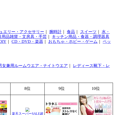
ュエリー・アクセサリー
｜
腕時計
｜
食品
｜
スイーツ
｜
水・
日用品雑貨・文房具・手芸
｜
キッチン用品・食器・調理器具
IY
｜
CD・DVD・楽器
｜
おもちゃ・ホビー・ゲーム
｜
ペッ
男女兼用ルームウエア・ナイトウエア
｜
レディース靴下・レ
8位
9位
10位
楽天スーパーSALE超