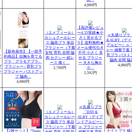
肉…
4,980円
【高評価レビュ
（エメフィール）
ー4.35実績★小
≪丸盛りブラ「
カシュクールレー
さく見せるブ
＆ALBY（デ
ス 脇高ブラ 単品
ラ】送料無料★
アルビー）≫ 
ブラジャー（下着
メール便代引き
ャー 補整下着 
【新色発売】【一部予
女性 育乳 谷間 脇
不可 小さく 見
乳ブラ バスト
イ
約商品】自胸を育てる
肉 セクシー 総レ
せる ブラジャ
脇肉 谷間 脇
ブラ「グラモアブラ」
ース 痛く…
ー 大きな胸を
4,980円
ブ
ブラジャー / 育乳ブラ
2,700円
小…
ー
ブラジャー バストアッ
2,592円
プ 脇肉…
4,980円
≪丸盛りブラ
（エメフィール）
「DAY＆
カシュクールレー
ALBY（デイア
ス 脇高ブラ 単品
ンドアルビー）
ブラジャー（下着
≫ ブラジャー
【2枚セット】?Viage
ナイトブラ 補