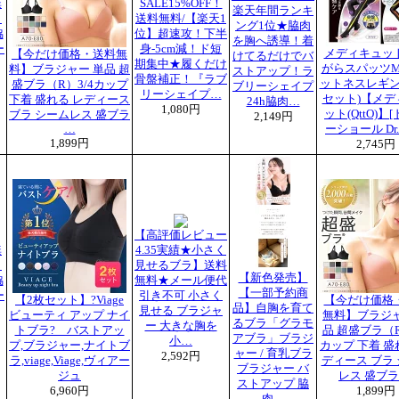
無
SALE15%OFF！
楽天年間ランキ
）
送料無料/【楽天1
ング1位★脇肉
脇
位】超速攻！下半
を胸へ誘導！着
ー
身-5cm減！ド短
メディキュッ
【今だけ価格・送料無
けてるだけでバ
期集中★履くだけ
がらスパッツM
料】ブラジャー 単品 超
ストアップ！ラ
骨盤補正！『ラブ
ットネスレギン
盛ブラ（R）3/4カップ
ブリーシェイプ
リーシェイプ…
セット)【メデ
下着 盛れる レディース
24h脇肉…
1,080円
ット(QttO)】
ブラ シームレス 盛ブラ
2,149円
…
ーショール Dr.
1,899円
2,745円
【高評価レビュー
無
4.35実績★小さく
）
見せるブラ】送料
【新色発売】
脇
無料★メール便代
【一部予約商
ー
引き不可 小さく
【2枚セット】?Viage
【今だけ価格
品】自胸を育て
見せる ブラジャ
ビューティ アップ ナイ
無料】ブラジャ
るブラ「グラモ
ー 大きな胸を
トブラ? バストアッ
品 超盛ブラ（R
アブラ」ブラジ
小…
プ,ブラジャー,ナイトブ
カップ 下着 盛
ャー / 育乳ブラ
2,592円
ラ,viage,Viage,ヴィアー
ディース ブラ
ブラジャー バ
ジュ
レス 盛ブラ
ストアップ 脇
6,960円
1,899円