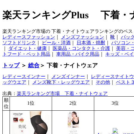
楽天ランキングPlus 下着
楽天ランキング市場の 下着・ナイトウェアランキングのベ
レディースファッション
｜
メンズファッション
｜
靴
｜
バッ
ソフトドリンク
｜
ビール・洋酒
｜
日本酒・焼酎
｜
パソコン
｜
ダイエット・健康
｜
医薬品・コンタクト・介護
｜
美容・
トフード・ペット用品
｜
車用品・バイク用品
｜
キッズ・ベイ
トップ
＞
総合
＞ 下着・ナイトウェア
レディースインナー
｜
メンズインナー
｜
レディースナイトウ
ッグウエア
｜
メンズ靴下・レッグウエア
｜
その他
｜
ベスト
出典：
楽天ランキング市場 下着・ナイトウェア
順
1位
2位
3位
位