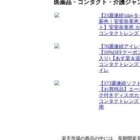
医薬品・コンタクト・介護ジャ
【23週連続1da
新色！安室奈美恵
ト】安室奈美恵 カラコ
コンタクトレンズ
【70週連続アイレ
【10%OFFクー
入り)【あす楽＆送
コンタクトレンズ
イレ
【173週連続ソフ
【お買得品】エーオ
ク付きディスポカ
コンタクトレンズ
用
楽天市場の商品の中には、長期間楽天