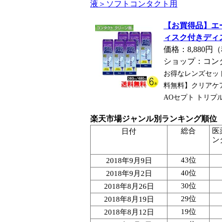
液＞ソフトコンタクト用
【お買得品】エー
ィスク付きディ
価格：8,880
ショップ：コン
お得なレンズセッ
料無料】クリアケア36
AOセプト トリプル
楽天市場ジャンル別ランキング順位
総合
医
日付
ン
43位
2018年9月9日
40位
2018年9月2日
30位
2018年8月26日
29位
2018年8月19日
19位
2018年8月12日