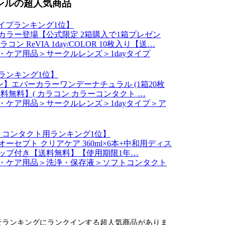
ンルの超人気商品
yタイプランキング1位】
カラー登場【公式限定 2箱購入で1箱プレゼン
ン ReVIA 1day/COLOR 10枚入り【送…
・ケア用品＞サークルレンズ＞1dayタイプ
ランキング1位】
ポン】エバーカラーワンデーナチュラル (1箱20枚
料無料】( カラコン カラーコンタクト …
・ケア用品＞サークルレンズ＞1dayタイプ＞ア
トコンタクト用ランキング1位】
ーセプト クリアケア 360ml×6本+中和用ディス
ップ付き【送料無料】【使用期限1年…
・ケア用品＞洗浄・保存液＞ソフトコンタクト
ランキングにランクインする超人気商品がありま