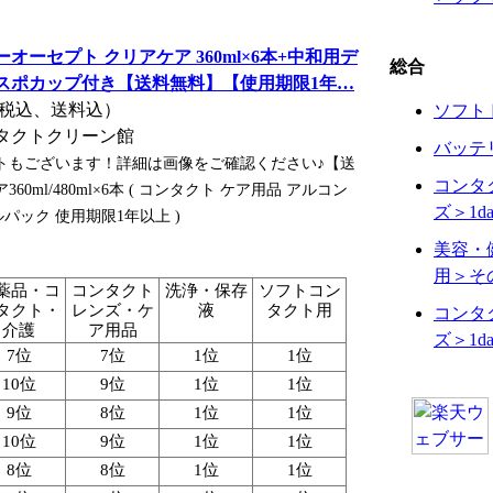
オーセプト クリアケア 360ml×6本+中和用デ
総合
スポカップ付き【送料無料】【使用期限1年…
円（税込、送料込）
ソフト
タクトクリーン館
バッテ
トもございます！詳細は画像をご確認ください♪【送
コンタ
0ml/480ml×6本 ( コンタクト ケア用品 アルコン
ズ＞1d
パック 使用期限1年以上 )
美容・
用＞そ
薬品・コ
コンタクト
洗浄・保存
ソフトコン
タクト・
レンズ・ケ
液
タクト用
コンタ
介護
ア用品
ズ＞1d
7位
7位
1位
1位
10位
9位
1位
1位
9位
8位
1位
1位
10位
9位
1位
1位
8位
8位
1位
1位