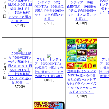
ーポン配布中！1
代引き
9
ンティア 50粒
ンティア 50粒
日AM10:00?11日
ミンティ
月
(MINTIA) 10個単位
(MINTIA) 10個単位
AM1:59まで】
個セ
で選んで合計100個セ
で選んで合計60個セ
9
10P【送料無料】
ミ】【
ット まとめ買いで
ット まとめ買いで
日
ミンティア 選べ
お買…
お買い…
る100個 …
7,776円
4,860円
7,700円
【5000円以上購
入で500円OFFク
～
アサヒ ミンティ
アサ
ーポン配布中！1
9
ア 50粒(MINTIA)
ア 50
日AM10:00?11日
月
10個単位で選んで合
10個
AM1:59まで】
送料無料 ミンティア
計60個セット まと
計10
2
10P【送料無料】
MINTIA 選べる40個
め買いでお買い得！
め買
日
ミンティア 選べ
まとめ買いセット ア
4,860円
る100個 …
サヒ(ドライハード,ワ
7,700円
イルド&クール,コー
ルドスマッシュ…
3,598円