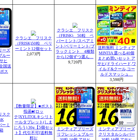
クラシエ フリスク
（FRISK) 50粒 ペ
クラシエ フリスク
パーミント/スペアミ
（FRISK)50粒 ベリ
ント/ベリーミント/ブ
送料無料 ミンティア
ーミント12個セット
リーズ
ラックミント 4種類
MINTIA 選べる40個
2,073円
ブルー
から12個ずつ選ん…
まとめ買いセット ア
アサヒ
9,720円
サヒ(ドライハード,ワ
本全国送
イルド&クール,コー
ポス
ルドスマッシュ…
3,598円
【数量限定】■ポスト
投函■[ロッ
リスク
テ]XYLITOLキシリト
SK
ールタブレット(しま
ペパーミ
じろう) 30g【5個セッ
ミンティアブリーズ
ミンティアブリーズ
2箱
ト】代引不可[送料無
リフレッシュブルー
クリスタルシルバー
料]//
30粒 16個 アサヒ
30粒 16個 アサヒ