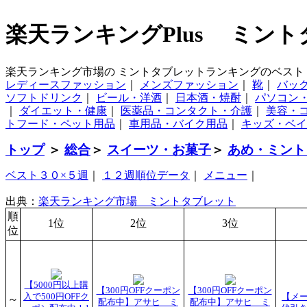
楽天ランキングPlus ミン
楽天ランキング市場の ミントタブレットランキングのベスト
レディースファッション
｜
メンズファッション
｜
靴
｜
バッ
ソフトドリンク
｜
ビール・洋酒
｜
日本酒・焼酎
｜
パソコン
｜
ダイエット・健康
｜
医薬品・コンタクト・介護
｜
美容・
トフード・ペット用品
｜
車用品・バイク用品
｜
キッズ・ベイ
トップ
＞
総合
＞
スイーツ・お菓子
＞
あめ・ミント
ベスト３０×５週
｜
１２週順位データ
｜
メニュー
｜
出典：
楽天ランキング市場 ミントタブレット
順
1位
2位
3位
位
【5000円以上購
【300円OFFクーポン
【300円OFFクーポン
入で500円OFFク
【メ
～
配布中】アサヒ ミ
配布中】アサヒ ミ