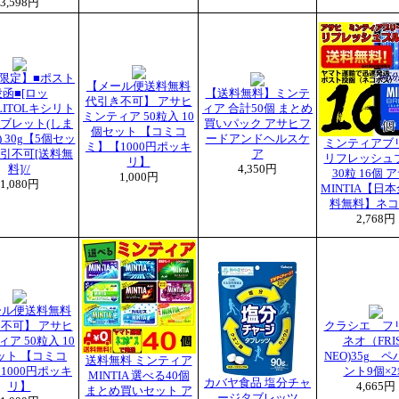
3,598円
限定】■ポスト
【メール便送料無料
投函■[ロッ
【送料無料】ミンテ
代引き不可】 アサヒ
LITOLキシリト
ィア 合計50個 まとめ
ミンティア 50粒入 10
ブレット(しま
買いパック アサヒフ
個セット 【コミコ
 30g【5個セッ
ードアンドヘルスケ
ミンティアブ
ミ】【1000円ポッキ
引不可[送料無
ア
リフレッシュ
リ】
料]//
4,350円
30粒 16個 
1,000円
1,080円
MINTIA【日
料無料】ネコ
2,768円
ール便送料無料
不可】 アサヒ
クラシエ フ
ア 50粒入 10
ネオ（FRI
ット 【コミコ
NEO)35g 
送料無料 ミンティア
1000円ポッキ
ント9個×
MINTIA 選べる40個
カバヤ食品 塩分チャ
リ】
4,665円
まとめ買いセット ア
ージタブレッツ