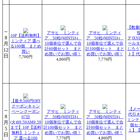
【数量
～
アサヒ ミンティ
アサヒ ミンティ
10P【送料無料】
8
ア 50粒(MINTIA)
ア 50粒(MINTIA)
テ]XY
ミンティア 選べ
月
10個単位で選んで合
10個単位で選んで合
ールタ
る100個 まとめ
計60個セット まと
計100個セット まと
じろう)
12
買い
め買いでお買い得！
め買いでお買い得！
ト】代
日
7,700円
4,860円
7,776円
【最大500円OFF
クーポンキャン
【メ
～
ペーンクーポン
アサヒ ミンティ
アサヒ ミンティ
代引き
8
07日
ア 50粒(MINTIA)
ア 50粒(MINTIA)
ミンティ
月
(火)09:59AM9:59
10個単位で選んで合
10個単位で選んで合
個セ
まで】10P【送料
計100個セット まと
計60個セット まと
5
ミ】【
無料】ミンティ
め買いでお買い得！
め買いでお買い得！
日
ア 選べる100
7,776円
4,860円