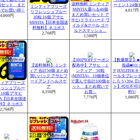
送料無料 ミンティア
個セット まと
ーミント24個
ミンティアブリーズ
MINTIA 選べる40個
いでお買い得！
4,017円
リフレッシュブルー
まとめ買いセット ア
4,860円
30粒 16個 アサヒ
サヒ(ドライハード,ワ
MINTIA【日本全国送
イルド&クール,コー
料無料】ネコポス
ルドスマッシュ…
2,768円
3,598円
【300円OFFクーポン
【数量限定】■
【送料無料】ミンテ
配布中】アサヒ ミ
投函■[ロ
ィア 合計50個 まとめ
ンティア 50粒
テ]XYLITOL
買いパック アサヒフ
(MINTIA) 10個単位
ールタブレット
ードアンドヘルスケ
で選んで合計100個セ
じろう) 30g【
ティアブリーズ
ア
ット まとめ買いで
ト】代引不可[
レッシュブルー
4,350円
お買…
料]//
 16個 アサヒ
7,776円
1,080円
TIA【日本全国送
料】ネコポス
2,768円