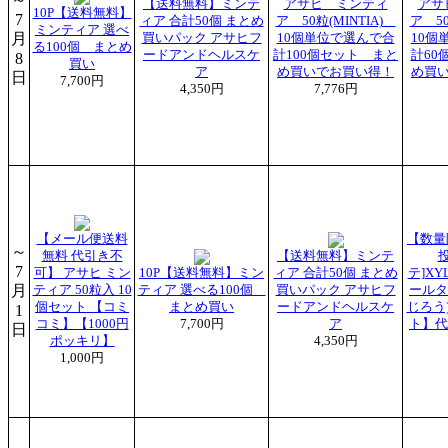
【送料無料】ミンテ
アサヒ ミンティ
アサ
10P【送料無料】
7
ィア 合計50個 まとめ
ア 50粒(MINTIA)
ア 50
ミンティア 選べ
月
買いパック アサヒフ
10個単位で選んで合
10個
る100個 まとめ
ードアンドヘルスケ
計100個セット まと
計60
8
買い
ア
め買いでお買い得！
め買
日
7,700円
4,350円
7,776円
【メール便送料
【数量
～
無料 代引き不
【送料無料】ミンテ
7
可】 アサヒ ミン
10P【送料無料】ミン
ィア 合計50個 まとめ
テ]XY
月
ティア 50粒入 10
ティア 選べる100個
買いパック アサヒフ
ールタ
個セット 【コミ
まとめ買い
ードアンドヘルスケ
じろう)
1
コミ】【1000円
7,700円
ア
ト】代
日
ポッキリ】
4,350円
1,000円