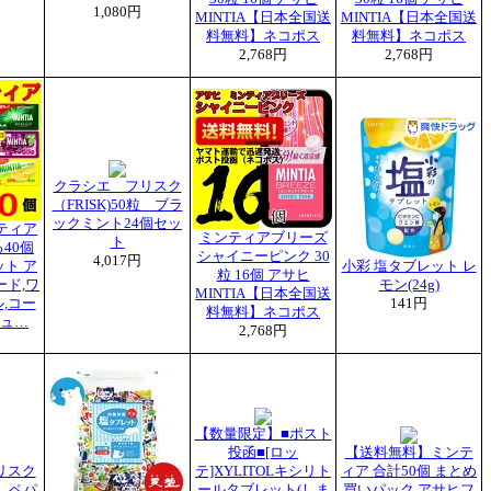
1,080円
MINTIA【日本全国送
MINTIA【日本全国送
料無料】ネコポス
料無料】ネコポス
2,768円
2,768円
クラシエ フリスク
（FRISK)50粒 ブラ
ックミント24個セッ
ティア
ミンティアブリーズ
ト
る40個
シャイニーピンク 30
4,017円
ト ア
小彩 塩タブレット レ
粒 16個 アサヒ
ード,ワ
モン(24g)
MINTIA【日本全国送
,コー
141円
料無料】ネコポス
ュ…
2,768円
【数量限定】■ポスト
投函■[ロッ
【送料無料】ミンテ
リスク
テ]XYLITOLキシリト
ィア 合計50個 まとめ
粒 ペパ
ールタブレット(しま
買いパック アサヒフ