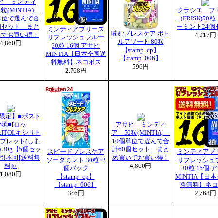
ヒ ミンティ
粒(MINTIA)
クラシエ フ
単位で選んで合
（FRISK)50
個セット まと
ーミント24個
ミンティアブリーズ
噛むブレスケア ボト
いでお買い得！
4,017円
リフレッシュブルー
ルアソート 80粒
4,860円
30粒 16個 アサヒ
【stamp_cp】
MINTIA【日本全国送
【stamp_006】
料無料】ネコポス
596円
2,768円
限定】■ポスト
投函■[ロッ
アサヒ ミンティ
LITOLキシリト
ア 50粒(MINTIA)
ブレット(しま
10個単位で選んで合
 30g【5個セッ
計60個セット まと
スピードブレスケア
ミンティアブ
引不可[送料無
め買いでお買い得！
ソーダミント 30粒×2
リフレッシュ
料]//
4,860円
個パック
30粒 16個 
1,080円
【stamp_cp】
MINTIA【日
【stamp_006】
料無料】ネコ
346円
2,768円