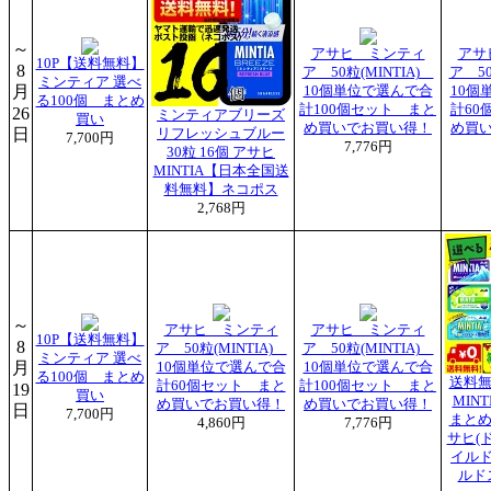
～
アサヒ ミンティ
アサ
10P【送料無料】
8
ア 50粒(MINTIA)
ア 50
ミンティア 選べ
月
10個単位で選んで合
10個
る100個 まとめ
計100個セット まと
計60
26
ミンティアブリーズ
買い
め買いでお買い得！
め買
日
リフレッシュブルー
7,700円
7,776円
30粒 16個 アサヒ
MINTIA【日本全国送
料無料】ネコポス
2,768円
～
アサヒ ミンティ
アサヒ ミンティ
10P【送料無料】
8
ア 50粒(MINTIA)
ア 50粒(MINTIA)
ミンティア 選べ
月
10個単位で選んで合
10個単位で選んで合
る100個 まとめ
送料無
計60個セット まと
計100個セット まと
19
買い
MINT
め買いでお買い得！
め買いでお買い得！
日
7,700円
まとめ
4,860円
7,776円
サヒ(
イルド
ルド