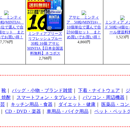
ヒ ミンティ
アサヒ ミンティ
粒(MINTIA)
ア 50粒(MINTIA)
ミンティア メ
単位で選んで合
10個単位で選んで合
ド 50粒×4個セ
0個セット まと
計60個セット まと
ール便送料
ミンティアブリーズ
いでお買い得！
め買いでお買い得！
1,523円
リフレッシュブルー
7,776円
4,860円
30粒 16個 アサヒ
MINTIA【日本全国送
料無料】ネコポス
2,768円
｜
靴
｜
バッグ・小物・ブランド雑貨
｜
下着・ナイトウェア
｜
・焼酎
｜
スマートフォン・タブレット
｜
パソコン・周辺機器
手芸
｜
キッチン用品・食器
｜
ダイエット・健康
｜
医薬品・コン
｜
CD・DVD・楽器
｜
車用品・バイク用品
｜
ペット・ペット