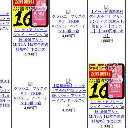
【メール便送料無料
ミンテ
クラシエ フリスク
代引き不可】 アサヒ
 まとめ
ネオ（FRISK
ミンティア 50粒入 10
サヒフ
NEO)35g ペパーミ
個セット 【コミコ
ルスケ
ミンティアブリーズ
ント9個×2箱
ミ】【1000円ポッキ
シャイニーピンク 30
4,665円
リ】
粒 16個 アサヒ
1,000円
MINTIA【日本全国送
料無料】ネコポス
2,768円
ポスト
ッ
【送料無料】ミンテ
クラシエ フリスク
キシリト
ィア 合計50個 まとめ
ネオ（FRISK
(しま
買いパック アサヒフ
NEO)35g ペパーミ
5個セッ
ードアンドヘルスケ
ミンティアブリーズ
ント9個×2箱
送料無
ア
シャイニーピンク 30
4,665円
4,350円
粒 16個 アサヒ
MINTIA【日本全国送
料無料】ネコポス
2,768円