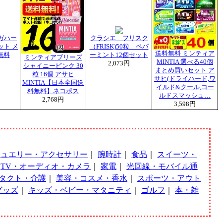
ガハー
クラシエ フリスク
ット メ
（FRISK)50粒 ペパ
送料無料 ミンティア
無料
ーミント12個セット
ミンティアブリーズ
MINTIA 選べる40個
2,073円
シャイニーピンク 30
まとめ買いセット ア
粒 16個 アサヒ
サヒ(ドライハード,ワ
MINTIA【日本全国送
イルド&クール,コー
料無料】ネコポス
ルドスマッシュ…
2,768円
3,598円
ジュエリー・アクセサリー
｜
腕時計
｜
食品
｜
スイーツ・
｜
TV・オーディオ・カメラ
｜
家電
｜
光回線・モバイル通
タクト・介護
｜
美容・コスメ・香水
｜
スポーツ・アウト
グッズ
｜
キッズ・ベビー・マタニティ
｜
ゴルフ
｜
本・雑