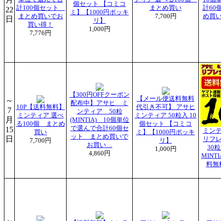
個セット 【コミコ
計100個セット
まとめ買い
計60
22
ミ】【1000円ポッキ
まとめ買いでお
7,700円
め買
日
リ】
買い得！
1,000円
7,776円
【300円OFFクーポン
【メール便送料無料
～
配布中】アサヒ ミ
10P【送料無料】
代引き不可】 アサヒ
7
ンティア 50粒
ミンティア 選べ
ミンティア 50粒入 10
月
(MINTIA) 10個単位
る100個 まとめ
個セット 【コミコ
で選んで合計60個セ
15
ミン
買い
ミ】【1000円ポッキ
ット まとめ買いで
日
リフ
7,700円
リ】
お買い…
30粒
1,000円
4,860円
MIN
料無
～