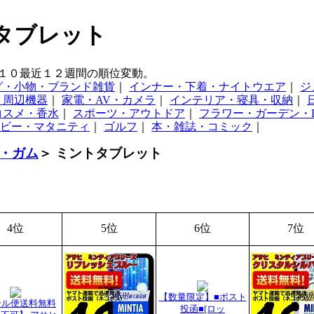
トタブレット
１０最近１２週間の順位変動。
グ・小物・ブランド雑貨
｜
インナー・下着・ナイトウエア
｜
ジ
・周辺機器
｜
家電・AV・カメラ
｜
インテリア・寝具・収納
｜
コスメ・香水
｜
スポーツ・アウトドア
｜
フラワー・ガーデン・D
ビー・マタニティ
｜
ゴルフ
｜
本・雑誌・コミック
｜
・ガム
＞ ミントタブレット
4位
5位
6位
7位
【数量限定】■ポスト
ール便送料無料
投函■[ロッ