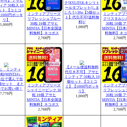
不可】 アサヒ
テ]XYLITOLキシリト
ア 50粒入 10
ールタブレット(しま
ット 【コミコ
じろう) 30g【5個セッ
ミンティアブリーズ
ミンティアブ
1000円ポッキ
ト】代引不可[送料無
リフレッシュブルー
クリスタルシ
リ】
料]//
30粒 16個 アサヒ
30粒 16個 
1,000円
1,080円
MINTIA【日本全国送
MINTIA【日
料無料】ネコポス
料無料】ネコ
2,768円
2,768円
【メール便送料無料
ヒ ミンティ
代引き不可】 アサヒ
粒(MINTIA)
ミンティア 50粒入 10
単位で選んで合
個セット 【コミコ
0個セット まと
ミンティアブリーズ
ミンティアブ
ミ】【1000円ポッキ
いでお買い得！
シャイニーピンク 30
リフレッシュ
リ】
7,776円
粒 16個 アサヒ
30粒 16個 
1,000円
MINTIA【日本全国送
MINTIA【日
料無料】ネコポス
料無料】ネコ
2,768円
2,768円