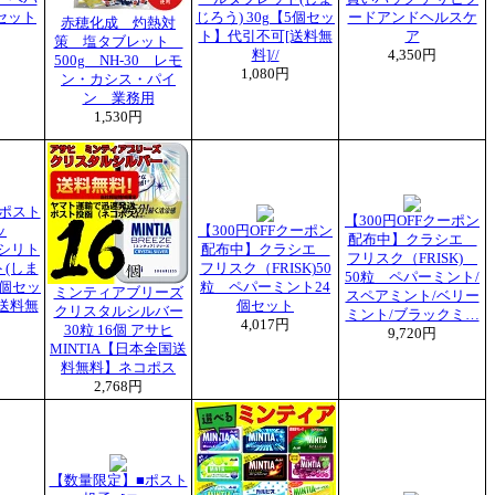
セット
じろう) 30g【5個セッ
ードアンドヘルスケ
赤穂化成 灼熱対
ト】代引不可[送料無
ア
策 塩タブレット
料]//
4,350円
500g NH-30 レモ
1,080円
ン・カシス・パイ
ン 業務用
1,530円
ポスト
【300円OFFクーポン
ッ
【300円OFFクーポン
配布中】クラシエ
キシリト
配布中】クラシエ
フリスク（FRISK)
(しま
フリスク（FRISK)50
50粒 ペパーミント/
5個セッ
粒 ペパーミント24
ミンティアブリーズ
スペアミント/ベリー
送料無
個セット
クリスタルシルバー
ミント/ブラックミ…
4,017円
30粒 16個 アサヒ
9,720円
MINTIA【日本全国送
料無料】ネコポス
2,768円
【数量限定】■ポスト