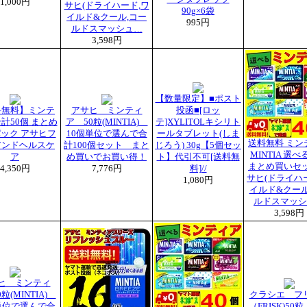
1,000円
サヒ(ドライハード,ワ
90g×6袋
イルド&クール,コー
995円
ルドスマッシュ…
3,598円
【数量限定】■ポスト
料無料】ミンテ
アサヒ ミンティ
投函■[ロッ
合計50個 まとめ
ア 50粒(MINTIA)
テ]XYLITOLキシリト
ック アサヒフ
10個単位で選んで合
ールタブレット(しま
送料無料 ミン
アンドヘルスケ
計100個セット まと
じろう) 30g【5個セッ
MINTIA 選べ
ア
め買いでお買い得！
ト】代引不可[送料無
まとめ買いセッ
4,350円
7,776円
料]//
サヒ(ドライハ
1,080円
イルド&クール
ルドスマッシ
3,598円
ヒ ミンティ
粒(MINTIA)
クラシエ フ
単位で選んで合
（FRISK)50