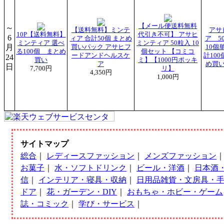
【メール便送料無料
～
【送料無料】ミンテ
アサ
10P【送料無料】
代引き不可】 アサヒ
6
ィア 合計50個 まとめ
ア 50
ミンティア 選べ
ミンティア 50粒入 10
月
買いパック アサヒフ
10個
る100個 まとめ
個セット 【コミコ
ードアンドヘルスケ
計10
24
買い
ミ】【1000円ポッキ
ア
め買
日
7,700円
リ】
4,350円
1,000円
サイトマップ
総合
｜
レディースファッション
｜
メンズファッション
お菓子
｜
水・ソフトドリンク
｜
ビール・洋酒
｜
日本酒
信
｜
インテリア・寝具・収納
｜
日用品雑貨・文房具・
ドア
｜
花・ガーデン・DIY
｜
おもちゃ・ホビー・ゲーム
誌・コミック
｜
学び・サービス
｜