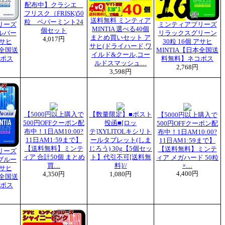
配布中】クラシエ
フリスク（FRISK)50
送料無料 ミンティア
粒 ペパーミント24
リーズ
ミンティアブリーズ
MINTIA 選べる40個
個セット
ルバー
リラックスグリーン
まとめ買いセット ア
4,017円
アサヒ
30粒 16個 アサヒ
サヒ(ドライハード,ワ
本全国送
MINTIA【日本全国送
イルド&クール,コー
ポス
料無料】ネコポス
ルドスマッシュ…
2,768円
3,598円
【5000円以上購入で
【数量限定】■ポスト
【5000円以上購入で
500円OFFクーポン配
投函■[ロッ
500円OFFクーポン配
布中！1日AM10:00?
テ]XYLITOLキシリト
布中！1日AM10:00?
11日AM1:59まで】
ールタブレット(しま
11日AM1:59まで】
【送料無料】ミンテ
じろう) 30g【5個セッ
【送料無料】ミンテ
リーズ
ィア 合計50個 まとめ
ト】代引不可[送料無
ィア メガハード 50粒
ブルー
買…
料]//
×…
アサヒ
4,400円
4,350円
1,080円
本全国送
ポス