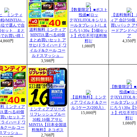
【数量限定】■ポスト
ヒ ミンティ
投函■[ロッ
【送料無料】
粒(MINTIA)
テ]XYLITOLキシリト
ィア 合計50個
単位で選んで合
ールタブレット(しま
買いパック ア
送料無料 ミンティア
個セット まと
じろう) 30g【5個セッ
ードアンドヘ
MINTIA 選べる40個
いでお買い得！
ト】代引不可[送料無
ア
まとめ買いセット ア
4,860円
料]//
4,350円
サヒ(ドライハード,ワ
1,080円
イルド&クール,コー
ルドスマッシュ…
3,598円
【数量限定】■
投函■[ロ
【送料無料】ミンテ
テ]XYLITOL
ィア ワイルド＆クー
ールタブレット
料 ミンティア
ル 1ケース(200入）
じろう) 30g【
ミンティアブリーズ
IA 選べる40個
15,000円
ト】代引不可[
リフレッシュブルー
買いセット ア
料]//
30粒 16個 アサヒ
ドライハード,ワ
1,080円
MINTIA【日本全国送
&クール,コー
料無料】ネコポス
スマッシュ…
2,768円