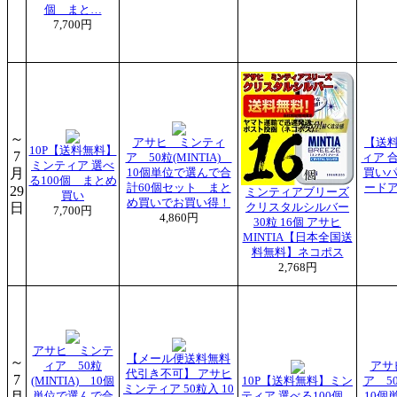
個 まと…
7,700円
～
アサヒ ミンティ
【送
10P【送料無料】
7
ア 50粒(MINTIA)
ィア 
ミンティア 選べ
月
10個単位で選んで合
買いパ
る100個 まとめ
計60個セット まと
ード
29
ミンティアブリーズ
買い
め買いでお買い得！
日
クリスタルシルバー
7,700円
4,860円
30粒 16個 アサヒ
MINTIA【日本全国送
料無料】ネコポス
2,768円
アサヒ ミンテ
【メール便送料無料
～
ィア 50粒
アサ
代引き不可】 アサヒ
7
(MINTIA) 10個
10P【送料無料】ミン
ア 50
ミンティア 50粒入 10
月
単位で選んで合
ティア 選べる100個
10個