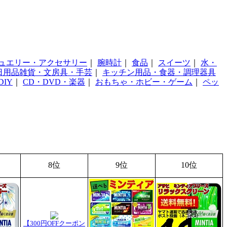
ュエリー・アクセサリー
｜
腕時計
｜
食品
｜
スイーツ
｜
水・
日用品雑貨・文房具・手芸
｜
キッチン用品・食器・調理器具
IY
｜
CD・DVD・楽器
｜
おもちゃ・ホビー・ゲーム
｜
ペッ
8位
9位
10位
【300円OFFクーポン