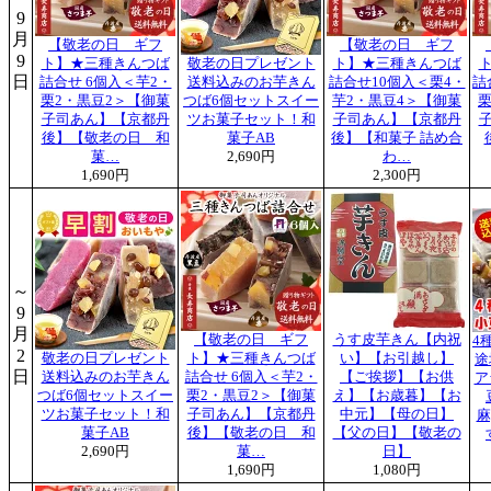
9
月
【敬老の日 ギフ
【敬老の日 ギフ
9
ト】★三種きんつば
敬老の日プレゼント
ト】★三種きんつば
日
詰合せ 6個入＜芋2・
送料込みのお芋きん
詰合せ10個入＜栗4・
詰
栗2・黒豆2＞【御菓
つば6個セットスイー
芋2・黒豆4＞【御菓
栗
子司あん】【京都丹
ツお菓子セット！和
子司あん】【京都丹
後】【敬老の日 和
菓子AB
後】【和菓子 詰め合
菓…
2,690円
わ…
1,690円
2,300円
～
9
月
【敬老の日 ギフ
うす皮芋きん【内祝
4
2
敬老の日プレゼント
ト】★三種きんつば
い】【お引越し】
途
日
送料込みのお芋きん
詰合せ 6個入＜芋2・
【ご挨拶】【お供
ア
つば6個セットスイー
栗2・黒豆2＞【御菓
え】【お歳暮】【お
ツお菓子セット！和
子司あん】【京都丹
中元】【母の日】
麻
菓子AB
後】【敬老の日 和
【父の日】【敬老の
2,690円
菓…
日】
1,690円
1,080円