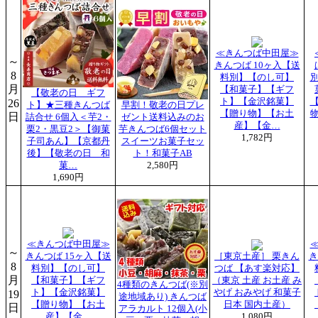
≪きんつば中田屋≫
～
きんつば 10ヶ入【送
8
料別】【のし可】
月
【和菓子】【ギフ
【敬老の日 ギフ
ト】【金沢銘菓】
26
ト】★三種きんつば
早割！敬老の日プレ
【贈り物】【お土
日
詰合せ 6個入＜芋2・
ゼント送料込みのお
産】【金…
栗2・黒豆2＞【御菓
芋きんつば6個セット
1,782円
子司あん】【京都丹
スイーツお菓子セッ
後】【敬老の日 和
ト！和菓子AB
菓…
2,580円
1,690円
≪きんつば中田屋≫
～
きんつば 15ヶ入【送
［東京土産］ 栗きん
き
8
料別】【のし可】
つば 【あす楽対応】
月
【和菓子】【ギフ
（東京 土産 お土産 み
4種類のきんつば(※別
ト】【金沢銘菓】
やげ おみやげ 和菓子
19
途地域あり) きんつば
【贈り物】【お土
日本 国内土産）
日
アラカルト 12個入(小
産】【金…
1,080円