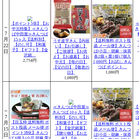
【ポイント5倍】【お
～
中元特集】≪きんつ
き
7
ば中田屋≫きんつば
月
15ヶ入【送料別】
【送料無料 ポスト投
うす皮芋きん【内祝
【のし可】【和菓
22
函 メール便】きんつ
い】【お引越し】
子】【ギフト】【金
日
ば(小豆・胡麻・抹茶
【ご挨拶】【お供
沢銘…
各2個＋栗1個) 7個入
え】【お歳暮】【お
2,754円
1,080円【お試し きん
中元】【母の日】
つば ポイント…
【父の日】【敬老の
1,080円
日】
1,080円
≪きんつば中田屋≫
【
～
きんつば 10ヶ入【送
7
料別】【のし可】
月
【目玉枠 送料無料 ポ
【和菓子】【ギフ
【送料無料 ポスト投
スト投函 メール便 ポ
ト】【金沢銘菓】
15
函 メール便】きんつ
イント消化】きんつ
【贈り物】【お土
日
ば(小豆・胡麻・抹茶
ば 6個入(小豆 胡麻 栗)
産】【金…