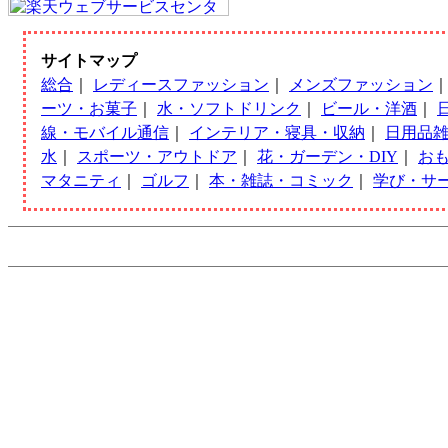
サイトマップ
総合
｜
レディースファッション
｜
メンズファッション
ーツ・お菓子
｜
水・ソフトドリンク
｜
ビール・洋酒
｜
線・モバイル通信
｜
インテリア・寝具・収納
｜
日用品
水
｜
スポーツ・アウトドア
｜
花・ガーデン・DIY
｜
お
マタニティ
｜
ゴルフ
｜
本・雑誌・コミック
｜
学び・サ