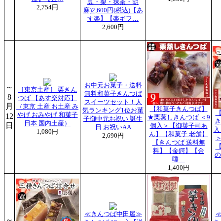
豆・栗・抹茶・胡
2,754円
麻)2,600円(税込)【あ
す楽】【楽ギフ…
2,600円
お中元お菓子・送料
～
［東京土産］ 栗きん
無料和菓子きんつば
8
つば 【あす楽対応】
スイーツセット！人
月
（東京 土産 お土産 み
【和菓子きんつば】
気ランキング1位お菓
やげ おみやげ 和菓子
12
★栗蒸しきんつば ＜9
子御中元お祝い 誕生
き
日本 国内土産）
日
個入＞【御菓子司あ
日 お祝いAA
入
1,080円
ん】【和菓子 老舗】
2,690円
【きんつば 送料無
料】【金鍔】【金
の
唾…
1,400円
≪きんつば中田屋≫
～