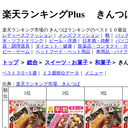
楽天ランキングPlus きんつ
楽天ランキング市場の きんつばランキングのベスト１０最近
レディースファッション
｜
メンズファッション
｜
靴
｜
バッ
水・ソフトドリンク
｜
ビール・洋酒
｜
日本酒・焼酎
｜
パソ
器・調理器具
｜
ダイエット・健康
｜
医薬品・コンタクト・介
ビー・ゲーム
｜
ペットフード・ペット用品
｜
車用品・バイク
トップ
＞
総合
＞
スイーツ・お菓子
＞
和菓子
＞ き
ベスト３０×５週
｜
１２週順位データ
｜
メニュー
｜
出典：
楽天ランキング市場 きんつば
順
1位
2位
3位
位
～