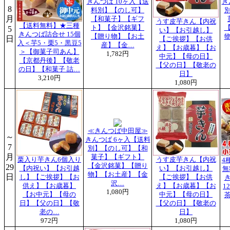
きんつば 10ヶ入【送
き
8
料別】【のし可】
月
【和菓子】【ギフ
うす皮芋きん【内祝
【送料無料】★三種
ト】【金沢銘菓】
5
い】【お引越し】
きんつば詰合せ 15個
【贈り物】【お土
日
【ご挨拶】【お供
入＜芋5・栗5・黒豆5
産】【金…
え】【お歳暮】【お
＞【御菓子司あん】
1,782円
中元】【母の日】
【京都丹後】【敬老
【父の日】【敬老の
の日】【和菓子 詰…
日】
3,210円
1,080円
≪きんつば中田屋≫
～
きんつば 6ヶ入【送料
7
別】【のし可】【和
月
菓子】【ギフト】
栗入り芋きん6個入り
うす皮芋きん【内祝
4
【金沢銘菓】【贈り
29
【内祝い】【お引越
い】【お引越し】
無
物】【お土産】【金
日
し】【ご挨拶】【お
【ご挨拶】【お供
沢…
供え】【お歳暮】
え】【お歳暮】【お
1
1,080円
【お中元】【母の
中元】【母の日】
茶
日】【父の日】【敬
【父の日】【敬老の
老の…
日】
972円
1,080円