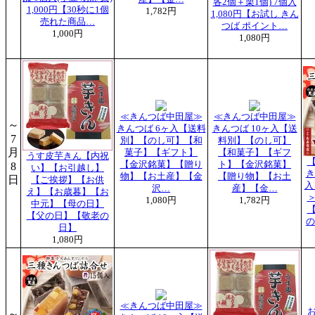
各2個＋栗1個) 7個入
1,000円【30秒に1個
1,782円
1,080円【お試し きん
売れた商品…
つば ポイント…
1,000円
1,080円
≪きんつば中田屋≫
≪きんつば中田屋≫
～
きんつば 6ヶ入【送料
きんつば 10ヶ入【送
7
別】【のし可】【和
料別】【のし可】
月
菓子】【ギフト】
【和菓子】【ギフ
うす皮芋きん【内祝
【金沢銘菓】【贈り
ト】【金沢銘菓】
8
い】【お引越し】
き
物】【お土産】【金
【贈り物】【お土
日
【ご挨拶】【お供
入
沢…
産】【金…
え】【お歳暮】【お
1,080円
1,782円
中元】【母の日】
【父の日】【敬老の
の
日】
1,080円
≪きんつば中田屋≫
～