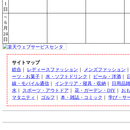
1
日
～
6
月
24
日
サイトマップ
総合
｜
レディースファッション
｜
メンズファッション
ーツ・お菓子
｜
水・ソフトドリンク
｜
ビール・洋酒
｜
線・モバイル通信
｜
インテリア・寝具・収納
｜
日用品
水
｜
スポーツ・アウトドア
｜
花・ガーデン・DIY
｜
お
マタニティ
｜
ゴルフ
｜
本・雑誌・コミック
｜
学び・サ