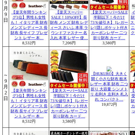
9
月
【楽天年間ランキン
【楽天スーパー
【楽天スーパーSALE
9
グ1位】男性も女性
SALE！10%OFF】長
半額以下！今だけ
財
日
も！ イタリア革 財布
財布 メンズ 財布 レデ
73％値引き】 [レガー
ス
メンズ レディース 長
ィース さいふ 本革 ラ
レ] 隠しポケット付き
ニ
財布 長サイフ プレゼ
ウンドファスナー 名
カーボンレザー 二つ
ク
ント レザー 本…
入れ 本革 レザー 使…
折り財布 カード…
8,532円
7,206円
3,580円
【HUKURO】大きく
～
開く小さな財布 栃木
9
レザー 本革 財布 二つ
月
折り 大容量 シンメト
【楽天年間ランキン
【楽天スーパーSALE
【
2
リ 右利き 左利き 札入
グ1位】男性も女性
半額以下！今だけ
受
日
れ コンパクト…
も！ イタリア革 財布
73％値引き】 [レガー
財
19,872円
メンズ レディース 長
レ] 隠しポケット付き
カ
財布 長サイフ プレゼ
カーボンレザー 二つ
ント レザー 本…
折り財布 カード…
8,532円
3,580円