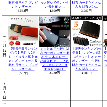
財布 長サイフ プレゼ
ッと開いて使いやす
財布 カードたくさん
ント レザー 本…
い 長財布 メ…
入る 財布 メン…
8,532円
4,890円
3,980円
～
8
月
【楽天年間ランキン
【楽天ランキング1位
【
ミニ財布 三つ折り財
12
グ1位】男性も女性
受賞】 [レガーレ] 隠
受
布 カーボンレザー 財
日
も！ イタリア革 財布
しポケット付き カー
財
布 牛皮 本革 レザー
メンズ レディース 長
ボンレザー 二つ折り
カ
小銭入れ カード入れ
財布 長サイフ プレゼ
財布 カードたくさん
メンズ レディース
ント レザー 本…
Dom Teporna I…
入る 財布 メン…
3,280円
8,532円
3,980円
～
8
月
5
日
～