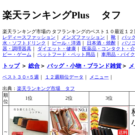
楽天ランキングPlus タフ
楽天ランキング市場の タフランキングのベスト１０最近１２
レディースファッション
｜
メンズファッション
｜
靴
｜
バッ
水・ソフトドリンク
｜
ビール・洋酒
｜
日本酒・焼酎
｜
パソ
器・調理器具
｜
ダイエット・健康
｜
医薬品・コンタクト・介
ビー・ゲーム
｜
ペットフード・ペット用品
｜
車用品・バイク
トップ
＞
総合
＞
バッグ・小物・ブランド雑貨
＞
メ
ベスト３０×５週
｜
１２週順位データ
｜
メニュー
｜
出典：
楽天ランキング市場 タフ
順
1位
2位
3位
位
～