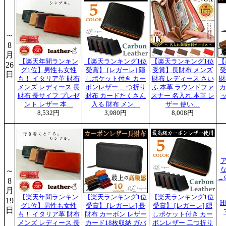
～
8
月
【楽天年間ランキン
【楽天ランキング1位
【楽天ランキング1位
【
26
グ1位】男性も女性
受賞】 [レガーレ] 隠
受賞】長財布 メンズ
受
日
も！ イタリア革 財布
しポケット付き カー
財布 レディース さい
財
メンズ レディース 長
ボンレザー 二つ折り
ふ 本革 ラウンドファ
カ
財布 長サイフ プレゼ
財布 カードたくさん
スナー 名入れ 本革 レ
ント レザー 本…
入る 財布 メン…
ザー 使い…
8,532円
3,980円
8,008円
な
～
→
8
月
【楽天年間ランキン
【楽天ランキング1位
【楽天ランキング1位
19
H
グ1位】男性も女性
受賞】 [レガーレ] 長
受賞】 [レガーレ] 隠
日
も！ イタリア革 財布
財布 カーボン レザー
しポケット付き カー
メンズ レディース 長
カード18枚収納 ガバ
ボンレザー 二つ折り