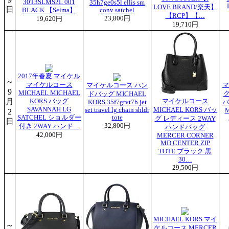
30T3SLMS2L 001
35h7ge0s5l ellis sm
LOVE BRAND/楽天】
日
BLACK 【Selma】
conv satchel
【RCP】【…
23,800円
19,620円
19,710円
2017年春夏 マイケル
～
マイケルコース
マ
マイケルコース ハン
9
MICHAEL MICHAEL
グ
ドバッグ MICHAEL
月
KORS バッグ
マイケルコース
KORS 35f7gtvt7b jet
バ
SAVANNAH LG
set travel lg chain shldr
MICHAEL KORS バッ
M
2
SATCHEL ショルダー
tote
グ レディース 2WAY
日
32,800円
付き 2WAY ハンド…
ハンドバッグ
42,000円
MERCER CORNER
MD CENTER ZIP
TOTE ブラック 黒
30…
29,500円
MICHAEL KORS マイ
～
ケルコース MERCER