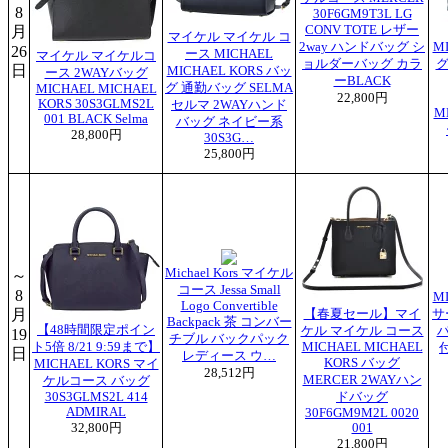
8
30F6GM9T3L LG
月
CONV TOTE レザー
マイケル マイケル コ
2way ハンドバッグ シ
M
26
ース MICHAEL
マイケル マイケルコ
ョルダーバッグ カラ
グ
日
MICHAEL KORS バッ
ース 2WAYバッグ
ーBLACK
グ 通勤バッグ SELMA
MICHAEL MICHAEL
22,800円
KORS 30S3GLMS2L
セルマ 2WAYハンド
M
001 BLACK Selma
バッグ ネイビー系
28,800円
30S3G…
25,800円
Michael Kors マイケル
～
コース Jessa Small
8
M
Logo Convertible
月
【春夏セール】マイ
サ
Backpack 茶 コンバー
【48時間限定ポイン
ケル マイケル コース
19
チブル バックパック
ト5倍 8/21 9:59まで】
MICHAEL MICHAEL
付
日
レディース ウ…
KORS バッグ
MICHAEL KORS マイ
28,512円
MERCER 2WAYハン
ケルコース バッグ
30S3GLMS2L 414
ドバッグ
ADMIRAL
30F6GM9M2L 0020
32,800円
001
21,800円