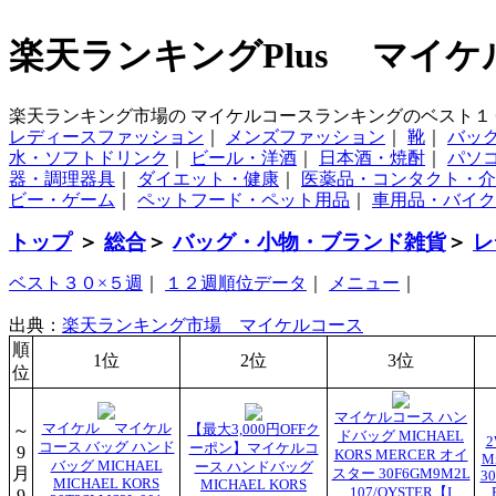
楽天ランキングPlus マイ
楽天ランキング市場の マイケルコースランキングのベスト１
レディースファッション
｜
メンズファッション
｜
靴
｜
バッ
水・ソフトドリンク
｜
ビール・洋酒
｜
日本酒・焼酎
｜
パソ
器・調理器具
｜
ダイエット・健康
｜
医薬品・コンタクト・介
ビー・ゲーム
｜
ペットフード・ペット用品
｜
車用品・バイク
トップ
＞
総合
＞
バッグ・小物・ブランド雑貨
＞
レ
ベスト３０×５週
｜
１２週順位データ
｜
メニュー
｜
出典：
楽天ランキング市場 マイケルコース
順
1位
2位
3位
位
マイケルコース ハン
～
マイケル マイケル
【最大3,000円OFFク
ドバッグ MICHAEL
コース バッグ ハンド
ーポン】マイケルコ
9
KORS MERCER オイ
Mi
バッグ MICHAEL
ース ハンドバッグ
月
スター 30F6GM9M2L
3
MICHAEL KORS
MICHAEL KORS
107/OYSTER【I
9