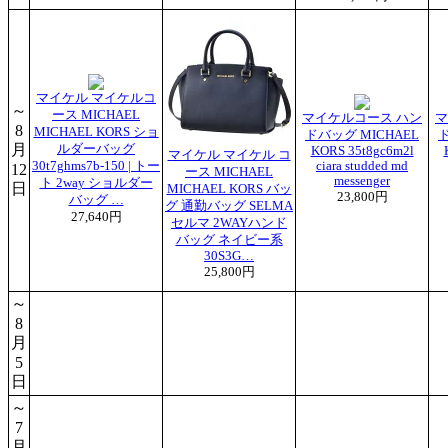
マイケル マイケルコ
～
ース MICHAEL
マイケルコース ハン
マ
8
MICHAEL KORS ショ
ドバッグ MICHAEL
ド
月
ルダーバッグ
KORS 35t8gc6m2l
マイケル マイケル コ
30t7ghms7b-150 | トー
ciara studded md
12
ース MICHAEL
messenger
ト 2way ショルダー
日
MICHAEL KORS バッ
23,800円
バッグ …
グ 通勤バッグ SELMA
27,640円
セルマ 2WAYハンド
バッグ ネイビー系
30S3G…
25,800円
～
8
月
5
日
～
7
月