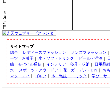
日
～
6
月
24
日
サイトマップ
総合
｜
レディースファッション
｜
メンズファッション
ーツ・お菓子
｜
水・ソフトドリンク
｜
ビール・洋酒
｜
線・モバイル通信
｜
インテリア・寝具・収納
｜
日用品
水
｜
スポーツ・アウトドア
｜
花・ガーデン・DIY
｜
お
マタニティ
｜
ゴルフ
｜
本・雑誌・コミック
｜
学び・サ