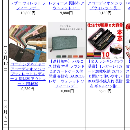
レザー ウォレット ソ
レディース 長財布 ア
アコーディオン ジッ
B
フィー レデ…
ウトレット F5…
プウォレット 長…
10,800円
9,880円
9,180円
～
8
月
【送料無料】 バルコ
【楽天ランキング1位
12
コーチ シグネチャー
ス 財布 本革 ラウンド
受賞】 [レガーレ] カ
賞
日
アコーディオン ジッ
ZIP カードケース付
ード28枚収納 ガバッ
ス
プウォレット レディ
開運 春財布 BARCOS
と開いて使いやすい
財
ース 長財布 アウトレ
レザー ウォレット ソ
BOX型小銭入れ 長財
愛
ット F54630
フィー レデ…
布 ギャルソン財…
9,280円
10,800円
5,980円
～
8
月
5
日