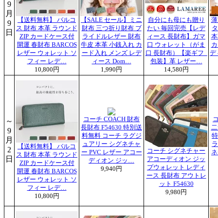
9
月
【送料無料】 バルコ
【SALE セール】ミニ
自分にも母にも贈り
薄
9
ス 財布 本革 ラウンド
財布 三つ折り財布 ブ
たい 毎回完売【レデ
タ
日
ZIP カードケース付
ライドルレザー 財布
ィース 長財布】ガマ
本
開運 春財布 BARCOS
牛皮 本革 小銭入れ カ
口 ウォレット（がま
カ
レザー ウォレット ソ
ード入れ メンズ レデ
口 長財布）【楽ギフ_
ディ
フィー レデ…
ィース Dom…
包装】革 レザー…
10,800円
1,990円
14,580円
コーチ COACH 財布
コ
～
長財布 F54630 特別送
二
9
料無料 コーチ ラグジ
特
月
ュアリー シグネチャ
ラ
【送料無料】 バルコ
2
コーチ シグネチャー
ー PVC レザー アコー
ネ
ス 財布 本革 ラウンド
日
アコーディオン ジッ
ディオン ジッ…
ZIP カードケース付
プウォレット レディ
9,940円
開運 春財布 BARCOS
ース 長財布 アウトレ
レザー ウォレット ソ
ット F54630
フィー レデ…
9,980円
10,800円