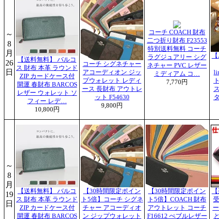
コーチ COACH 財布
～
二つ折り財布 F23553
8
特別送料無料 コーチ
月
【
ラグジュアリー シグ
【送料無料】 バルコ
26
コーチ シグネチャー
ネチャー PVC レザー
ス 財布 本革 ラウンド
日
アコーディオン ジッ
l
ミディアム コ…
ZIP カードケース付
プウォレット レディ
7,770円
開運 春財布 BARCOS
ース 長財布 アウトレ
レザー ウォレット ソ
ット F54630
フィー レデ…
9,800円
10,800円
～
8
月
【送料無料】 バルコ
【30時間限定ポイン
【30時間限定ポイン
【
19
ス 財布 本革 ラウンド
ト5倍】コーチ シグネ
ト5倍】COACH 財布
受
日
ZIP カードケース付
チャー アコーディオ
アウトレット コーチ
ー
開運 春財布 BARCOS
ン ジップウォレット
F16612 ぺブルレザー