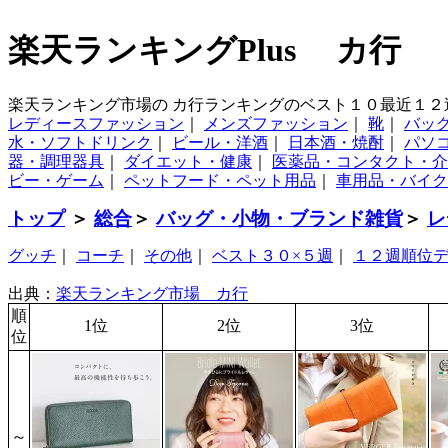
楽天ランキングPlus カ行
楽天ランキング市場の カ行ランキングのベスト１０最近１２
レディースファッション
｜
メンズファッション
｜
靴
｜
バッ
水・ソフトドリンク
｜
ビール・洋酒
｜
日本酒・焼酎
｜
パソ
器・調理器具
｜
ダイエット・健康
｜
医薬品・コンタクト・介
ビー・ゲーム
｜
ペットフード・ペット用品
｜
車用品・バイク
トップ
＞
総合
＞
バッグ・小物・ブランド雑貨
＞
レ
グッチ
｜
コーチ
｜
その他
｜
ベスト３０×５週
｜
１２週順位
出典：
楽天ランキング市場 カ行
順
1位
2位
3位
位
～