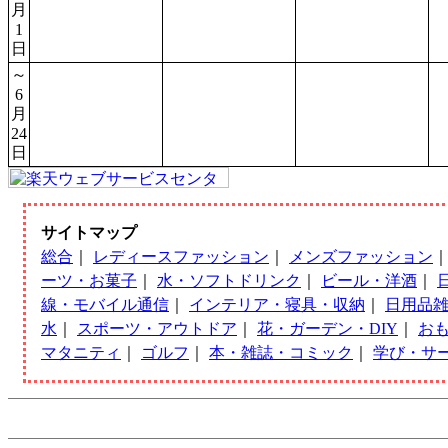
月
1
日
～
6
月
24
日
サイトマップ
総合
｜
レディースファッション
｜
メンズファッション
ーツ・お菓子
｜
水・ソフトドリンク
｜
ビール・洋酒
｜
線・モバイル通信
｜
インテリア・寝具・収納
｜
日用品
水
｜
スポーツ・アウトドア
｜
花・ガーデン・DIY
｜
お
マタニティ
｜
ゴルフ
｜
本・雑誌・コミック
｜
学び・サ