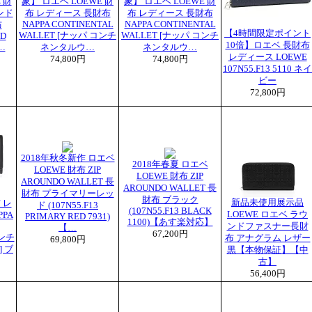
 財
象】 ロエベ LOEWE 財
象】 ロエベ LOEWE 財
ンド
布 レディース 長財布
布 レディース 長財布
NAPPA CONTINENTAL
NAPPA CONTINENTAL
布
【4時間限定ポイント
WALLET [ナッパ コンチ
WALLET [ナッパ コンチ
ND
10倍】ロエベ 長財布
…
ネンタルウ…
ネンタルウ…
レディース LOEWE
74,800円
74,800円
107N55.F13 5110 ネイ
ビー
72,800円
2018年秋冬新作 ロエベ
2018年春夏 ロエベ
LOEWE 財布 ZIP
LOEWE 財布 ZIP
AROUNDO WALLET 長
AROUNDO WALLET 長
財布 プライマリーレッ
財布 ブラック
新品未使用展示品
 レ
ド (107N55.F13
(107N55.F13 BLACK
LOEWE ロエベ ラウ
PA
PRIMARY RED 7931)
1100)【あす楽対応】
ンドファスナー長財
【…
67,200円
コンチ
布 アナグラム レザー
69,800円
 ブ
黒【本物保証】【中
古】
56,400円