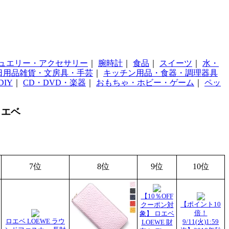
ュエリー・アクセサリー
｜
腕時計
｜
食品
｜
スイーツ
｜
水・
日用品雑貨・文房具・手芸
｜
キッチン用品・食器・調理器具
IY
｜
CD・DVD・楽器
｜
おもちゃ・ホビー・ゲーム
｜
ペッ
ロエベ
7位
8位
9位
10位
【10％OFF
【ポイント10
クーポン対
倍！
象】 ロエベ
ロエベ LOEWE ラウ
9/11(火)1:59
LOEWE 財