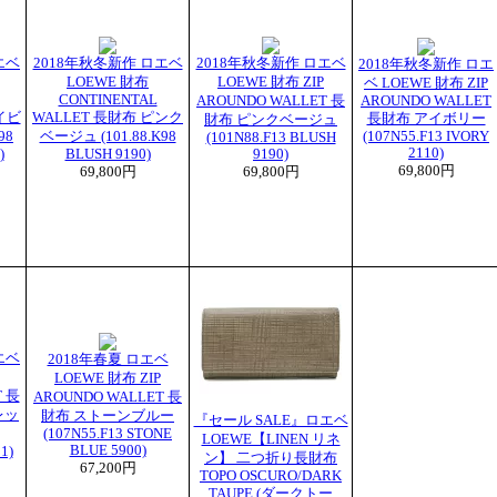
エベ
2018年秋冬新作 ロエベ
2018年秋冬新作 ロエベ
2018年秋冬新作 ロエ
LOEWE 財布
LOEWE 財布 ZIP
ベ LOEWE 財布 ZIP
CONTINENTAL
AROUNDO WALLET 長
AROUNDO WALLET
イビ
WALLET 長財布 ピンク
長財布 アイボリー
財布 ピンクベージュ
98
ベージュ (101.88.K98
(107N55.F13 IVORY
(101N88.F13 BLUSH
2110)
)
BLUSH 9190)
9190)
69,800円
69,800円
69,800円
エベ
2018年春夏 ロエベ
LOEWE 財布 ZIP
T 長
AROUNDO WALLET 長
レッ
財布 ストーンブルー
『セール SALE』ロエベ
(107N55.F13 STONE
LOEWE【LINEN リネ
BLUE 5900)
1)
ン】 二つ折り長財布
67,200円
TOPO OSCURO/DARK
TAUPE (ダークトー