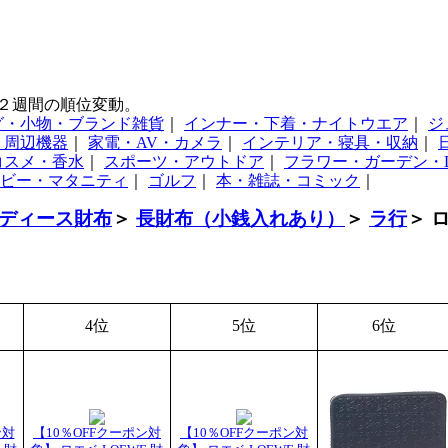
２週間の順位変動。
グ・小物・ブランド雑貨
｜
インナー・下着・ナイトウエア
｜
ジ
・周辺機器
｜
家電・AV・カメラ
｜
インテリア・寝具・収納
｜
コスメ・香水
｜
スポーツ・アウトドア
｜
フラワー・ガーデン・D
ビー・マタニティ
｜
ゴルフ
｜
本・雑誌・コミック
｜
ディース財布
＞
長財布（小銭入れあり）
＞
ラ行
＞ 
4位
5位
6位
ン対
【10％OFFクーポン対
【10％OFFクーポン対