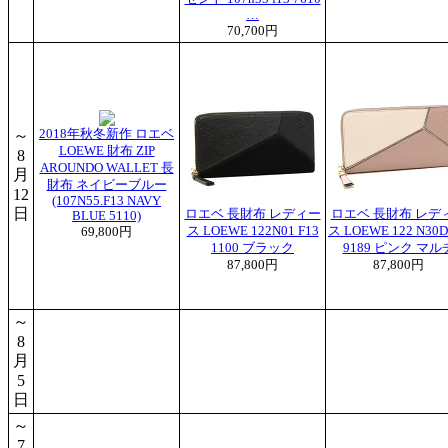
…
70,700円
～
2018年秋冬新作 ロエベ
LOEWE 財布 ZIP
8
AROUNDO WALLET 長
月
財布 ネイビーブルー
12
(107N55.F13 NAVY
日
ロエベ 長財布 レディー
ロエベ 長財布 レデ
BLUE 5110)
ス LOEWE 122N01 F13
ス LOEWE 122 N30D
69,800円
1100 ブラック
9189 ピンク マル
87,800円
87,800円
～
8
月
5
日
～
7