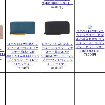
プ)10188K98 3590【…
64,800円
ロエベ LOEWE ラウ
ンドファスナー長財
布 小銭入れ付き ブラ
ック レディース プレ
ロエベ LOEWE 財布 レ
ロエベ LOEWE 財布 レ
ゼント ギフト レザー
ディース ラウンドファ
ディース ラウンドファ
ィー
101n88 f13 110…
スナー長財布 ZIP
スナー長財布 ZIP
F13
71,300円
AROUND WALLET [ジッ
AROUND WALLET [ジッ
チ
プアラウンドウォレッ
プアラウンドウォレッ
ト] バシティ…
ト] ミッドナ…
86,800円
86,800円