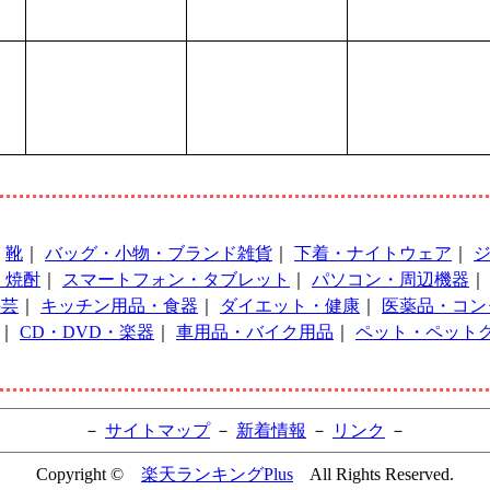
｜
靴
｜
バッグ・小物・ブランド雑貨
｜
下着・ナイトウェア
｜
・焼酎
｜
スマートフォン・タブレット
｜
パソコン・周辺機器
手芸
｜
キッチン用品・食器
｜
ダイエット・健康
｜
医薬品・コン
｜
CD・DVD・楽器
｜
車用品・バイク用品
｜
ペット・ペット
－
サイトマップ
－
新着情報
－
リンク
－
Copyright ©
楽天ランキングPlus
All Rights Reserved.