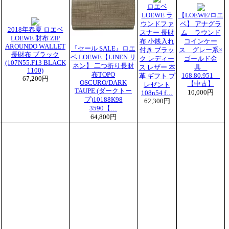
ロエベ
LOEWE ラ
【LOEWE/ロエ
ウンドファ
ベ】 アナグラ
2018年春夏 ロエベ
スナー 長財
ム ラウンド
LOEWE 財布 ZIP
布 小銭入れ
コインケー
AROUNDO WALLET
『セール SALE』ロエ
付き ブラッ
ス グレー系×
長財布 ブラック
ベ LOEWE【LINEN リ
ク レディー
ゴールド金
(107N55.F13 BLACK
ネン】 二つ折り長財
ス レザー 本
具
1100)
布TOPO
168.80.951
革 ギフト プ
67,200円
OSCURO/DARK
【中古】
レゼント
TAUPE (ダークトー
10,000円
108n54 f…
プ)10188K98
62,300円
3590【…
64,800円