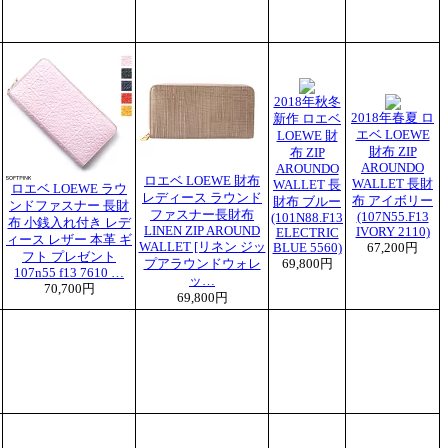
2018年秋冬
2018年春夏 ロ
新作 ロエベ
エベ LOEWE
LOEWE 財
財布 ZIP
布 ZIP
AROUNDO
AROUNDO
ロエベ LOEWE 財布
WALLET 長財
WALLET 長
ロエベ LOEWE ラウ
レディース ラウンド
布 アイボリー
財布 ブルー
ンドファスナー 長財
ファスナー長財布
(107N55.F13
(101N88.F13
布 小銭入れ付き レデ
LINEN ZIP AROUND
IVORY 2110)
ELECTRIC
ィース レザー 本革 ギ
WALLET [リネン ジッ
BLUE 5560)
67,200円
フト プレゼント
プアラウンドウォレ
69,800円
107n55 f13 7610 …
ッ…
70,700円
69,800円