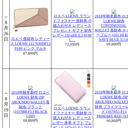
ロエベ LOEWE ラウン
～
2018年秋冬新作 ロ
ドファスナー 長財布 小
LOEWE 財布
8
銭入れ付き レディース
CONTINENTAL
月
WALLET 長財布 ネ
プレゼント ギフト 財布
26
ーブルー (101.88.K
レザー 101n88 f13 9190
日
ロエベ 長財布 レディー
NAVY BLUE 5110
C…
ス LOEWE 122 N30DF13
69,800円
72,300円
9189 ピンク マルチ
87,800円
2018年秋冬新作 ロ
～
2018年秋冬新作 ロエベ
LOEWE 財布 ZIP
LOEWE 財布 ZIP
8
AROUNDO WALLE
AROUNDO WALLET 長
月
財布 プライマリー
財布 ブラック
ロエベ LOEWE ラウン
19
(101N88.F13 BLACK
ド (107N55.F13
ドファスナー 長財布 小
日
1100)
PRIMARY RED 793
銭入れ付き レディース
69,800円
69,800円
レザー 本革 ギフト プレ
ゼント 107n55 f13 7610