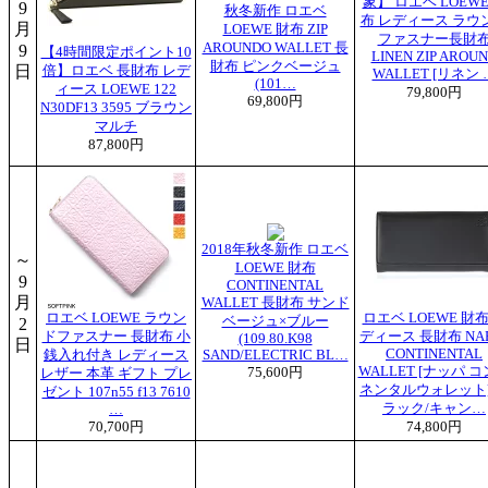
象】 ロエベ LOEWE
9
秋冬新作 ロエベ
布 レディース ラウ
月
LOEWE 財布 ZIP
ファスナー長財
AROUNDO WALLET 長
9
【4時間限定ポイント10
LINEN ZIP AROU
財布 ピンクベージュ
日
倍】ロエベ 長財布 レデ
WALLET [リネン 
(101…
ィース LOEWE 122
79,800円
69,800円
N30DF13 3595 ブラウン
マルチ
87,800円
2018年秋冬新作 ロエベ
～
LOEWE 財布
9
CONTINENTAL
月
WALLET 長財布 サンド
ロエベ LOEWE ラウン
ロエベ LOEWE 財布
ベージュ×ブルー
2
ドファスナー 長財布 小
ディース 長財布 NAP
(109.80.K98
日
CONTINENTAL
銭入れ付き レディース
SAND/ELECTRIC BL…
WALLET [ナッパ 
75,600円
レザー 本革 ギフト プレ
ネンタルウォレット]
ゼント 107n55 f13 7610
ラック/キャン…
…
70,700円
74,800円