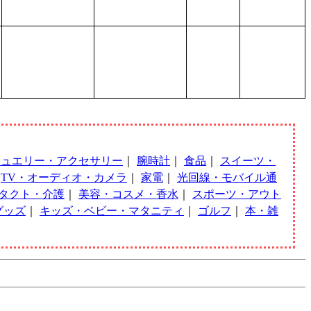
ジュエリー・アクセサリー
｜
腕時計
｜
食品
｜
スイーツ・
｜
TV・オーディオ・カメラ
｜
家電
｜
光回線・モバイル通
タクト・介護
｜
美容・コスメ・香水
｜
スポーツ・アウト
グッズ
｜
キッズ・ベビー・マタニティ
｜
ゴルフ
｜
本・雑