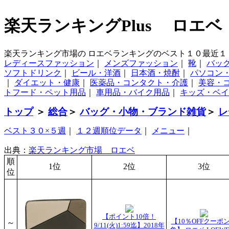
楽天ランキングPlus ロエベ
楽天ランキング市場の ロエベランキングのベスト１０最近１
レディースファッション
｜
メンズファッション
｜
靴
｜
バッ
ソフトドリンク
｜
ビール・洋酒
｜
日本酒・焼酎
｜
パソコン
｜
ダイエット・健康
｜
医薬品・コンタクト・介護
｜
美容・
トフード・ペット用品
｜
車用品・バイク用品
｜
キッズ・ベイ
トップ
＞
総合
＞
バッグ・小物・ブランド雑貨
＞
レ
ベスト３０×５週
｜
１２週順位データ
｜
メニュー
｜
出典：
楽天ランキング市場 ロエベ
順
1位
2位
3位
位
【ポイント10倍！
【10％OFFクーポ
～
9/11(火)1:59迄】2018年