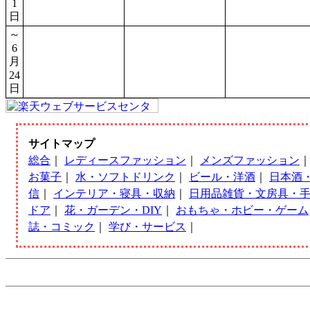
1
日
～
6
月
24
日
サイトマップ
総合
｜
レディースファッション
｜
メンズファッション
お菓子
｜
水・ソフトドリンク
｜
ビール・洋酒
｜
日本酒
信
｜
インテリア・寝具・収納
｜
日用品雑貨・文房具・
ドア
｜
花・ガーデン・DIY
｜
おもちゃ・ホビー・ゲーム
誌・コミック
｜
学び・サービス
｜