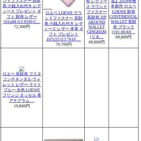
ンドファスナー 長財
迄】2018年秋
布 レディー
布 小銭入れ付き レデ
冬新作 ロエベ
ス ラウンド
ィース プレゼント ギ
LOEWE 財布
ファスナー
ロエベ LOEWE ラウ
フト 財布 レザー
CONTINENTAL
長財布 ZIP
ンドファスナー 長財
101n88 f13 9190 C…
WALLET 長財
AROUND
布 小銭入れ付き レデ
72,300円
WALLET
布 ブラック
ィース レザー 本革 ギ
GINGHAM
(101.88.K9…
フト プレゼント
[リネ…
69,800円
107n55 f13 7610 …
69,800円
70,700円
ロエベ 長財布 フスタ
コンチネンタル ウォ
レット レザー ライト
ブルー 水色 LOEWE
フリンジ タッセル 革
アナグラム …
19,800円