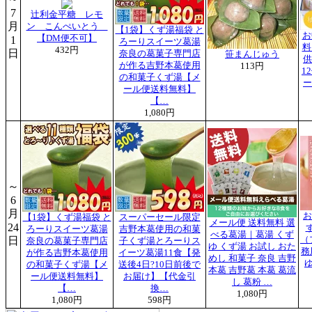
7
辻利金平糖 レモ
月
ン こんぺいとう
【1袋】くず湯福袋 と
お
【DM便不可】
1
ろーりスイーツ葛湯
料
432円
日
奈良の葛菓子専門店
笹まんじゅう
供
が作る吉野本葛使用
113円
1
の和菓子くず湯【メ
ー
ール便送料無料】
【…
1,080円
～
6
月
お
【1袋】くず湯福袋 と
スーパーセール限定
メール便 送料無料 選
24
ろーりスイーツ葛湯
吉野本葛使用の和菓
べる葛湯｜葛湯 くず
日
（
奈良の葛菓子専門店
子くず湯とろーりス
ゆ くず湯 お試し おた
務
が作る吉野本葛使用
イーツ葛湯11食【発
めし 和菓子 奈良 吉野
ゆ
の和菓子くず湯【メ
送後4日?10日前後で
本葛 吉野葛 本葛 葛流
ール便送料無料】
お届け】【代金引
し 葛粉 …
【…
換…
1,080円
1,080円
598円