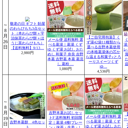
敬老の日 ギフト 飴屋
～
のわらびもち3点セッ
8
ト（本わらび餅＋宇
月
【ご自宅用包装】く
治抹茶わらび餅＋ほ
メール便 送料無料 選
26
ず湯42袋11種類から
うじ茶わらびもち）
べる葛湯｜葛湯 くず
湯
日
選べる吉野本葛使用
【送料無料】9/13…
ゆ くず湯 お試し おた
レ
の本格葛湯体の芯か
2,980円
めし 和菓子 奈良 吉野
ら温まる和菓子♪とろ
本葛 吉野葛 本葛 葛流
ーりスイーツくず
し 葛粉 …
ゆ…
1,080円
4,536円
～
8
月
吉野本葛お試しセッ
メール便 送料無料 選
トF 送料無料 初回限
19
ー
べる葛湯｜葛湯 くず
吉野本葛餅 4色セッ
定｜葛湯 4種[プレー
日
ゆ くず湯 お試し おた
ト
ン・抹茶・生姜・し