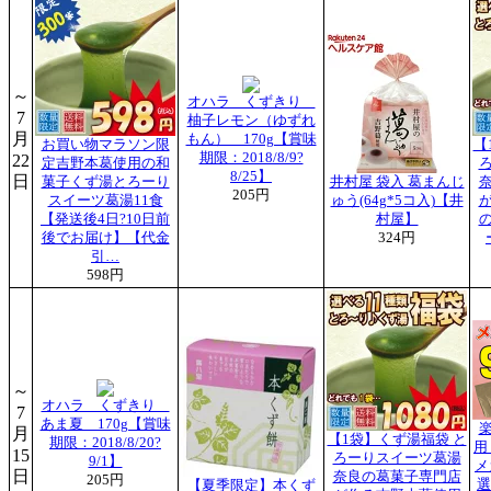
～
オハラ くずきり
7
柚子レモン（ゆずれ
月
もん） 170g【賞味
お買い物マラソン限
【
期限：2018/8/9?
22
定吉野本葛使用の和
8/25】
日
菓子くず湯とろーり
井村屋 袋入 葛まんじ
205円
スイーツ葛湯11食
ゅう(64g*5コ入)【井
【発送後4日?10日前
村屋】
後でお届け】【代金
324円
引…
598円
～
オハラ くずきり
7
あま夏 170g【賞味
月
【1袋】くず湯福袋 と
期限：2018/8/20?
用
15
ろーりスイーツ葛湯
9/1】
メ
日
奈良の葛菓子専門店
205円
選
【夏季限定】本くず