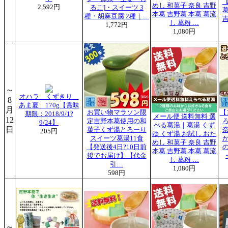
めし 和菓子 奈良 吉野
2,592円
るこ]・スイーツ 3
本葛 吉野葛 本葛 葛流
種・胡麻豆腐 2種｜…
し 葛粉 …
1,772円
1,080円
～
オハラ くずきり
8
あま夏 170g【賞味
月
お買い物マラソン限
【
期限：2018/9/1?
メール便 送料無料 選
12
定吉野本葛使用の和
9/24】
べる葛湯｜葛湯 くず
日
菓子くず湯とろーり
205円
ゆ くず湯 お試し おた
スイーツ葛湯11食
めし 和菓子 奈良 吉野
【発送後4日?10日前
本葛 吉野葛 本葛 葛流
後でお届け】【代金
し 葛粉 …
引…
1,080円
598円
～