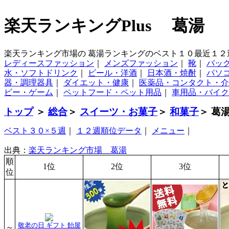
楽天ランキングPlus 葛湯
楽天ランキング市場の 葛湯ランキングのベスト１０最近１２
レディースファッション
｜
メンズファッション
｜
靴
｜
バッ
水・ソフトドリンク
｜
ビール・洋酒
｜
日本酒・焼酎
｜
パソ
器・調理器具
｜
ダイエット・健康
｜
医薬品・コンタクト・介
ビー・ゲーム
｜
ペットフード・ペット用品
｜
車用品・バイク
トップ
＞
総合
＞
スイーツ・お菓子
＞
和菓子
＞ 葛
ベスト３０×５週
｜
１２週順位データ
｜
メニュー
｜
出典：
楽天ランキング市場 葛湯
順
1位
2位
3位
位
敬老の日 ギフト 飴屋
～