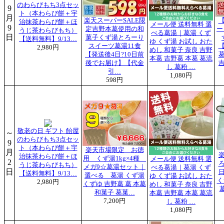
のわらびもち3点セッ
9
ト（本わらび餅＋宇
月
楽天スーパーSALE限
治抹茶わらび餅＋ほ
メール便 送料無料 選
9
定吉野本葛使用の和
ー
うじ茶わらびもち）
べる葛湯｜葛湯 くず
日
菓子くず湯とろーり
【送料無料】9/13…
ゆ くず湯 お試し おた
スイーツ葛湯11食
2,980円
めし 和菓子 奈良 吉野
【発送後4日?10日前
本葛 吉野葛 本葛 葛流
後でお届け】【代金
し 葛粉 …
引…
1,080円
598円
敬老の日 ギフト 飴屋
～
のわらびもち3点セッ
9
ト（本わらび餅＋宇
楽天市場限定 お徳
月
治抹茶わらび餅＋ほ
用 くず湯1kg×4種
メール便 送料無料 選
2
うじ茶わらびもち）
メガ9☆葛湯セット｜
べる葛湯｜葛湯 くず
日
【送料無料】9/13…
選べる 葛湯 くず湯
ゆ くず湯 お試し おた
く
2,980円
くずゆ 吉野葛 葛 本葛
めし 和菓子 奈良 吉野
和菓子 葛菓…
本葛 吉野葛 本葛 葛流
7,200円
し 葛粉 …
1,080円