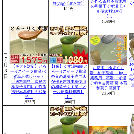
が作る吉野本葛使用
く
餅(73g)【廣八堂】
の和菓子くず湯【メ
194円
ール便送料無料】
【…
1,080円
～
7
月
お
【ギフト対応】とろ
【1袋】くず湯福袋 と
お徳用 ゆずくず
1
8
ーりスイーツ葛湯♪く
ろーりスイーツ葛湯
湯 柚子葛湯 1kg｜
三
日
ず湯お試しセット
奈良の葛菓子専門店
業務用 葛湯 くず湯
極
【送料無料】奈良の
が作る吉野本葛使用
くずゆ 吉野葛 葛 本葛
葛菓子専門店が作る
の和菓子くず湯【メ
和菓子 葛菓子
吉野本葛使用の和菓
ール便送料無料】
2,160円
子…
【…
1,575円
1,080円
～