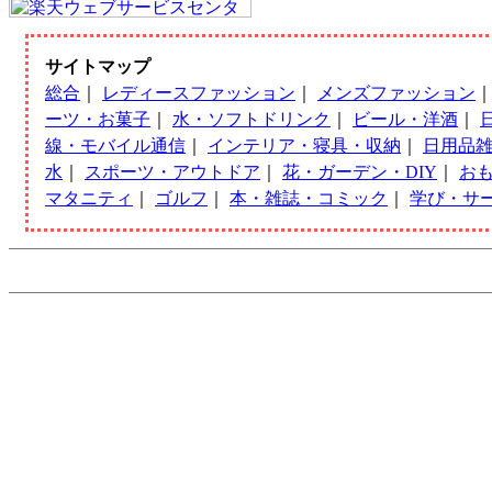
サイトマップ
総合
｜
レディースファッション
｜
メンズファッション
ーツ・お菓子
｜
水・ソフトドリンク
｜
ビール・洋酒
｜
線・モバイル通信
｜
インテリア・寝具・収納
｜
日用品
水
｜
スポーツ・アウトドア
｜
花・ガーデン・DIY
｜
お
マタニティ
｜
ゴルフ
｜
本・雑誌・コミック
｜
学び・サ