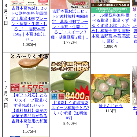
8
吉野本葛お試しセッ
月
吉野本葛お試しセッ
トC 送料無料 初回限
メール便 送料無料 選
トF 送料無料 初回限
5
定｜葛湯 4種[プレー
べる葛湯｜葛湯 くず
湯
定｜葛湯 4種[プレー
日
ン・抹茶・生姜・し
ゆ くず湯 お試し おた
レ
ン・抹茶・生姜・し
るこ] ＋ 吉野本葛
めし 和菓子 奈良 吉野
るこ]・スイーツ 3
150g｜本葛 お試し
本葛 吉野葛 本葛 葛流
種・胡麻豆腐 2種｜…
セ…
し 葛粉 …
1,772円
1,685円
1,080円
～
7
月
【ギフト対応】とろ
29
ーりスイーツ葛湯♪く
【10袋】くず湯福袋
日
ず湯お試しセット
笹まんじゅう
スイーツ和菓子とろ?
十
【送料無料】奈良の
113円
り♪くず湯【送料無
葛菓子専門店が作る
料】
吉野本葛使用の和菓
8,400円
子…
1,575円