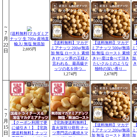
～
7
[送料無料]マカダミア
月
ナッツ 生 700g 産地直
【送料無料】マカデ
【送料無料】マカデ
輸入| 無塩 無添加
22
ミアナッツ 200g(無添
ミアナッツ 500g(無添
ミ
2,695円
日
加 無塩 ロースト 素焼
加 無塩 ロースト 素焼
ダ
き)ナッツ界の王様と
き)一度は食べて頂き
加
言われる、最高級ナ
たいクルミのような
き
ッツの名を持つ…
独特の深い香り…
1,274円
2,678円
～
7
月
【クーポン利用で更
【宅急便送料無料】
【送料無料】マカデ
15
に値引き！】【宅急
直火深煎り焙煎 ナッ
ミアナッツ 200g(無添
ミ
日
便送料無料】ナッツ
ツ専門店の素焼きマ
加 無塩 ロースト 素焼
加