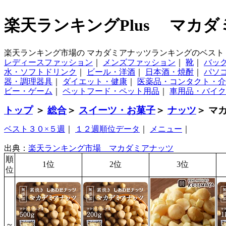
楽天ランキングPlus マカ
楽天ランキング市場の マカダミアナッツランキングのベスト
レディースファッション
｜
メンズファッション
｜
靴
｜
バッ
水・ソフトドリンク
｜
ビール・洋酒
｜
日本酒・焼酎
｜
パソ
器・調理器具
｜
ダイエット・健康
｜
医薬品・コンタクト・介
ビー・ゲーム
｜
ペットフード・ペット用品
｜
車用品・バイク
トップ
＞
総合
＞
スイーツ・お菓子
＞
ナッツ
＞ マ
ベスト３０×５週
｜
１２週順位データ
｜
メニュー
｜
出典：
楽天ランキング市場 マカダミアナッツ
順
1位
2位
3位
位
～