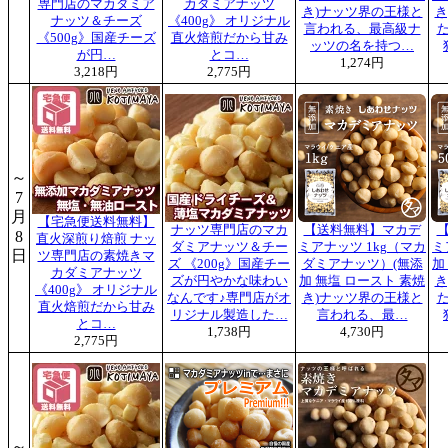
専門店のマカダミア
カダミアナッツ
き)ナッツ界の王様と
き
ナッツ＆チーズ
《400g》 オリジナル
言われる、最高級ナ
《500g》国産チーズ
直火焙煎だから甘み
ッツの名を持つ…
が円…
とコ…
1,274円
3,218円
2,775円
～
7
月
【宅急便送料無料】
ナッツ専門店のマカ
【送料無料】マカデ
8
直火深煎り焙煎 ナッ
ダミアナッツ＆チー
ミアナッツ 1kg（マカ
ミ
日
ツ専門店の素焼きマ
ズ 《200g》国産チー
ダミアナッツ）(無添
加
カダミアナッツ
ズが円やかな味わい
加 無塩 ロースト 素焼
き
《400g》 オリジナル
なんです♪専門店がオ
き)ナッツ界の王様と
直火焙煎だから甘み
リジナル製造した…
言われる、最…
とコ…
1,738円
4,730円
2,775円
～