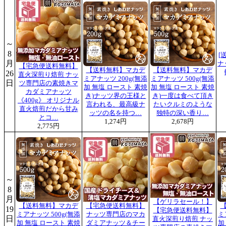
～
8
[
月
ナ
【宅急便送料無料】
【送料無料】マカデ
【送料無料】マカデ
26
直火深煎り焙煎 ナッ
ミアナッツ 200g(無添
ミアナッツ 500g(無添
日
ツ専門店の素焼きマ
加 無塩 ロースト 素焼
加 無塩 ロースト 素焼
カダミアナッツ
き)ナッツ界の王様と
き)一度は食べて頂き
《400g》 オリジナル
言われる、最高級ナ
たいクルミのような
直火焙煎だから甘み
ッツの名を持つ…
独特の深い香り…
とコ…
1,274円
2,678円
2,775円
～
8
月
【ゲリラセール！】
【送料無料】マカデ
【宅急便送料無料】
19
【宅急便送料無料】
ミアナッツ 500g(無添
ナッツ専門店のマカ
ミ
日
直火深煎り焙煎 ナッ
加 無塩 ロースト 素焼
ダミアナッツ＆チー
加