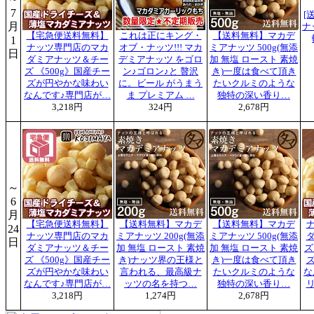
7
[
月
ナ
【宅急便送料無料】
これは正にキング・
【送料無料】マカデ
1
ナッツ専門店のマカ
オブ・ナッツ!!! マカ
ミアナッツ 500g(無添
日
ダミアナッツ＆チー
デミアナッツ をゴロ
加 無塩 ロースト 素焼
ズ 《500g》国産チー
ン♪ゴロン♪と 贅沢
き)一度は食べて頂き
ズが円やかな味わい
に。ビール がうまう
たいクルミのような
なんです♪専門店が…
ま プレミアム …
独特の深い香り…
3,218円
324円
2,678円
～
6
月
【宅急便送料無料】
【送料無料】マカデ
【送料無料】マカデ
24
ナッツ専門店のマカ
ミアナッツ 200g(無添
ミアナッツ 500g(無添
日
ダミアナッツ＆チー
加 無塩 ロースト 素焼
加 無塩 ロースト 素焼
ズ
ズ 《500g》国産チー
き)ナッツ界の王様と
き)一度は食べて頂き
ズが円やかな味わい
言われる、最高級ナ
たいクルミのような
な
なんです♪専門店が…
ッツの名を持つ…
独特の深い香り…
3,218円
1,274円
2,678円