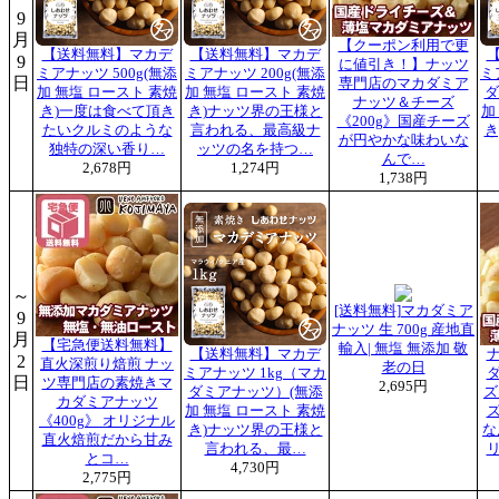
9
月
【クーポン利用で更
【送料無料】マカデ
【送料無料】マカデ
9
に値引き！】ナッツ
ミアナッツ 500g(無添
ミアナッツ 200g(無添
ミ
日
専門店のマカダミア
加 無塩 ロースト 素焼
加 無塩 ロースト 素焼
ダ
ナッツ＆チーズ
き)一度は食べて頂き
き)ナッツ界の王様と
加
《200g》国産チーズ
たいクルミのような
言われる、最高級ナ
き
が円やかな味わいな
独特の深い香り…
ッツの名を持つ…
んで…
2,678円
1,274円
1,738円
～
[送料無料]マカダミア
9
ナッツ 生 700g 産地直
月
【宅急便送料無料】
輸入| 無塩 無添加 敬
【送料無料】マカデ
2
直火深煎り焙煎 ナッ
老の日
ミアナッツ 1kg（マカ
日
ツ専門店の素焼きマ
2,695円
ダミアナッツ）(無添
ズ
カダミアナッツ
加 無塩 ロースト 素焼
《400g》 オリジナル
き)ナッツ界の王様と
な
直火焙煎だから甘み
言われる、最…
とコ…
4,730円
2,775円