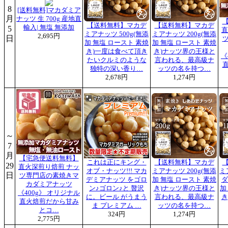
8
[送料無料]マカダミア
月
ナッツ 生 700g 産地直
【送料無料】マカデ
【送料無料】マカデ
輸入| 無塩 無添加
5
直
ミアナッツ 500g(無添
ミアナッツ 200g(無添
2,695円
日
加 無塩 ロースト 素焼
加 無塩 ロースト 素焼
き)一度は食べて頂き
き)ナッツ界の王様と
《
たいクルミのような
言われる、最高級ナ
独特の深い香り…
ッツの名を持つ…
2,678円
1,274円
～
7
月
【宅急便送料無料】
これは正にキング・
【送料無料】マカデ
29
直火深煎り焙煎 ナッ
オブ・ナッツ!!! マカ
ミアナッツ 200g(無添
ミ
日
ツ専門店の素焼きマ
デミアナッツ をゴロ
加 無塩 ロースト 素焼
ダ
カダミアナッツ
ン♪ゴロン♪と 贅沢
き)ナッツ界の王様と
加
《400g》 オリジナル
に。ビール がうまう
言われる、最高級ナ
き
直火焙煎だから甘み
ま プレミアム …
ッツの名を持つ…
とコ…
324円
1,274円
2,775円