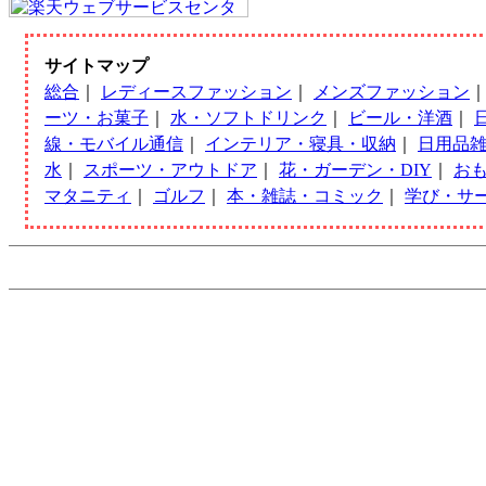
サイトマップ
総合
｜
レディースファッション
｜
メンズファッション
ーツ・お菓子
｜
水・ソフトドリンク
｜
ビール・洋酒
｜
線・モバイル通信
｜
インテリア・寝具・収納
｜
日用品
水
｜
スポーツ・アウトドア
｜
花・ガーデン・DIY
｜
お
マタニティ
｜
ゴルフ
｜
本・雑誌・コミック
｜
学び・サ