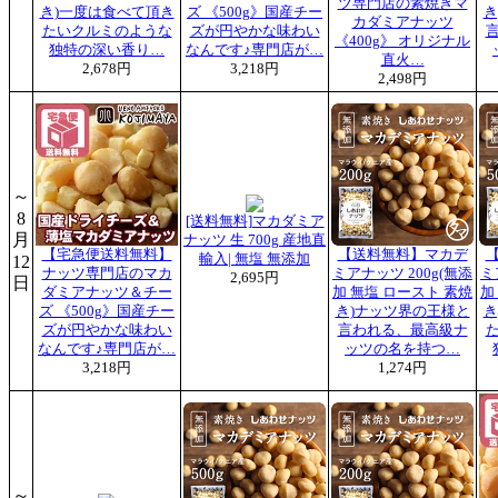
ツ専門店の素焼きマ
き)一度は食べて頂き
ズ 《500g》国産チー
き
カダミアナッツ
たいクルミのような
ズが円やかな味わい
《400g》 オリジナル
独特の深い香り…
なんです♪専門店が…
直火…
2,678円
3,218円
2,498円
～
8
[送料無料]マカダミア
月
ナッツ 生 700g 産地直
【宅急便送料無料】
【送料無料】マカデ
輸入| 無塩 無添加
12
ナッツ専門店のマカ
ミアナッツ 200g(無添
ミ
2,695円
日
ダミアナッツ＆チー
加 無塩 ロースト 素焼
加
ズ 《500g》国産チー
き)ナッツ界の王様と
き
ズが円やかな味わい
言われる、最高級ナ
なんです♪専門店が…
ッツの名を持つ…
3,218円
1,274円
～