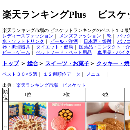
楽天ランキングPlus ビスケ
楽天ランキング市場の ビスケットランキングのベスト１０最
レディースファッション
｜
メンズファッション
｜
靴
｜
バッ
水・ソフトドリンク
｜
ビール・洋酒
｜
日本酒・焼酎
｜
パソ
器・調理器具
｜
ダイエット・健康
｜
医薬品・コンタクト・介
ビー・ゲーム
｜
ペットフード・ペット用品
｜
車用品・バイク
トップ
＞
総合
＞
スイーツ・お菓子
＞
クッキー・焼
ベスト３０×５週
｜
１２週順位データ
｜
メニュー
｜
出典：
楽天ランキング市場 ビスケット
順
1位
2位
3位
位
～