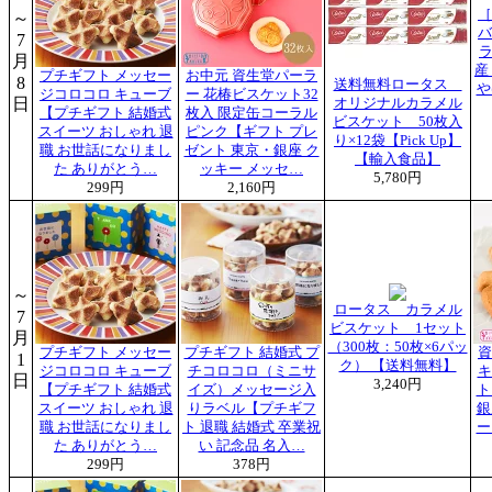
［
～
バ
7
ラ
月
産
プチギフト メッセー
お中元 資生堂パーラ
8
送料無料ロータス
や
ジコロコロ キューブ
ー 花椿ビスケット32
日
オリジナルカラメル
【プチギフト 結婚式
枚入 限定缶コーラル
ビスケット 50枚入
スイーツ おしゃれ 退
ピンク【ギフト プレ
り×12袋【Pick Up】
職 お世話になりまし
ゼント 東京・銀座 ク
【輸入食品】
た ありがとう…
ッキー メッセ…
5,780円
299円
2,160円
～
ロータス カラメル
7
ビスケット 1セット
月
（300枚：50枚×6パッ
プチギフト メッセー
プチギフト 結婚式 プ
資
1
ク） 【送料無料】
ジコロコロ キューブ
チコロコロ（ミニサ
キ
日
3,240円
【プチギフト 結婚式
イズ）メッセージ入
ト
スイーツ おしゃれ 退
りラベル【プチギフ
銀
職 お世話になりまし
ト 退職 結婚式 卒業祝
ー
た ありがとう…
い 記念品 名入…
299円
378円