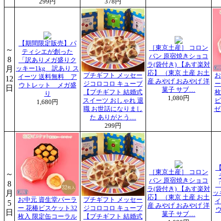
299円
378円
【期間限定販売】パ
［東京土産］ コロン
～
ティシエが創った
バン 原宿焼きショコ
8
「訳ありメガ盛りク
ラ(袋付き) 【あす楽対
月
ッキー1kg 訳あり ス
応】 （東京 土産 お土
プチギフト メッセー
お
イーツ 送料無料 ア
12
産 みやげ おみやげ 洋
ジコロコロ キューブ
ー
ウトレット メガ盛
日
菓子 サブ…
【プチギフト 結婚式
枚
り
1,080円
スイーツ おしゃれ 退
ピ
1,680円
職 お世話になりまし
ゼ
た ありがとう…
299円
［東京土産］ コロン
～
バン 原宿焼きショコ
8
ラ(袋付き) 【あす楽対
月
ッ
応】 （東京 土産 お土
お中元 資生堂パーラ
プチギフト メッセー
イ
5
産 みやげ おみやげ 洋
ー 花椿ビスケット32
ジコロコロ キューブ
日
菓子 サブ…
枚入 限定缶コーラル
【プチギフト 結婚式