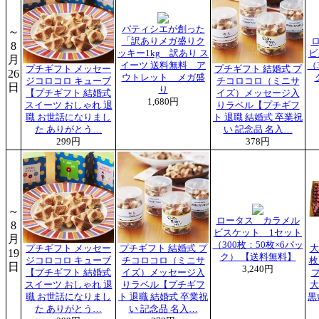
パティシエが創った
～
「訳ありメガ盛りク
8
ッキー1kg 訳あり ス
ビ
月
イーツ 送料無料 ア
（
プチギフト メッセー
プチギフト 結婚式 プ
26
ウトレット メガ盛
ジコロコロ キューブ
チコロコロ（ミニサ
日
り
【プチギフト 結婚式
イズ）メッセージ入
1,680円
スイーツ おしゃれ 退
りラベル【プチギフ
職 お世話になりまし
ト 退職 結婚式 卒業祝
た ありがとう…
い 記念品 名入…
299円
378円
～
ロータス カラメル
8
ビスケット 1セット
月
（300枚：50枚×6パッ
プチギフト メッセー
プチギフト 結婚式 プ
大
19
ク） 【送料無料】
ジコロコロ キューブ
チコロコロ（ミニサ
枚
日
3,240円
【プチギフト 結婚式
イズ）メッセージ入
プ
スイーツ おしゃれ 退
りラベル【プチギフ
大
職 お世話になりまし
ト 退職 結婚式 卒業祝
黒
た ありがとう…
い 記念品 名入…