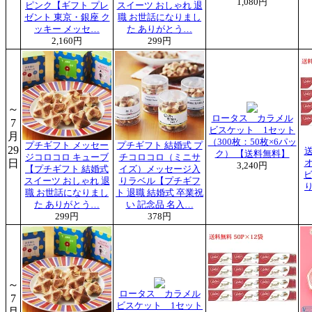
1,080円
ピンク【ギフト プレ
スイーツ おしゃれ 退
ゼント 東京・銀座 ク
職 お世話になりまし
ッキー メッセ…
た ありがとう…
2,160円
299円
～
ロータス カラメル
7
ビスケット 1セット
月
（300枚：50枚×6パッ
プチギフト メッセー
プチギフト 結婚式 プ
29
ク） 【送料無料】
ジコロコロ キューブ
チコロコロ（ミニサ
日
3,240円
【プチギフト 結婚式
イズ）メッセージ入
ビ
スイーツ おしゃれ 退
りラベル【プチギフ
り
職 お世話になりまし
ト 退職 結婚式 卒業祝
た ありがとう…
い 記念品 名入…
299円
378円
～
ロータス カラメル
7
ビスケット 1セット
月