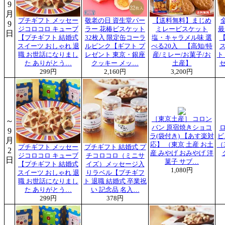
9
月
プチギフト メッセー
敬老の日 資生堂パー
【送料無料】まじめ
9
ジコロコロ キューブ
ラー 花椿ビスケット
ミレービスケット
最
日
【プチギフト 結婚式
32枚入 限定缶コーラ
塩・キャラメル味 選
スイーツ おしゃれ 退
ルピンク【ギフト プ
べる20入 【高知/特
職 お世話になりまし
レゼント 東京・銀座
産/ミレー/お菓子/お
ト
た ありがとう…
クッキー メッ…
土産】
299円
2,160円
3,200円
［東京土産］ コロン
～
バン 原宿焼きショコ
9
ラ(袋付き) 【あす楽対
ビ
月
応】 （東京 土産 お土
（
プチギフト メッセー
プチギフト 結婚式 プ
2
産 みやげ おみやげ 洋
ジコロコロ キューブ
チコロコロ（ミニサ
日
菓子 サブ…
【プチギフト 結婚式
イズ）メッセージ入
1,080円
スイーツ おしゃれ 退
りラベル【プチギフ
職 お世話になりまし
ト 退職 結婚式 卒業祝
た ありがとう…
い 記念品 名入…
299円
378円