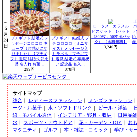
［
～
ロータス カラメル
バ
6
ビスケット 1セット
ラ
月
（300枚：50枚×6パッ
応
プチギフト 結婚式 メ
プチギフト 結婚式 プ
24
ク） 【送料無料】
産
ッセージコロコロ キ
チコロコロ（ミニサ
日
3,240円
ューブ（お世話にな
イズ）メッセージ入
りました）【プチギ
りラベル【プチギフ
フト 退職 結婚式 記念
ト 退職 結婚式 卒業祝
品 名入れ お菓…
い 記念品 名入…
299円
378円
サイトマップ
総合
｜
レディースファッション
｜
メンズファッション
ーツ・お菓子
｜
水・ソフトドリンク
｜
ビール・洋酒
｜
線・モバイル通信
｜
インテリア・寝具・収納
｜
日用品
水
｜
スポーツ・アウトドア
｜
花・ガーデン・DIY
｜
お
マタニティ
｜
ゴルフ
｜
本・雑誌・コミック
｜
学び・サ