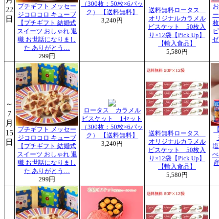
（300枚：50枚×6パッ
プチギフト メッセー
お
22
送料無料ロータス
ク） 【送料無料】
ジコロコロ キューブ
ー
日
オリジナルカラメル
3,240円
【プチギフト 結婚式
枚
ビスケット 50枚入
スイーツ おしゃれ 退
ピ
り×12袋【Pick Up】
職 お世話になりまし
ゼ
【輸入食品】
た ありがとう…
5,580円
299円
～
ロータス カラメル
7
ビスケット 1セット
月
（300枚：50枚×6パッ
プチギフト メッセー
15
送料無料ロータス
ク） 【送料無料】
ジコロコロ キューブ
日
オリジナルカラメル
3,240円
【プチギフト 結婚式
塩
ビスケット 50枚入
スイーツ おしゃれ 退
べ
り×12袋【Pick Up】
職 お世話になりまし
産
【輸入食品】
た ありがとう…
5,580円
299円