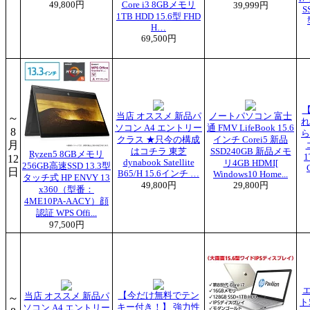
49,800円
Core i3 8GBメモリ
39,999円
S
1TB HDD 15.6型 FHD
H…
69,500円
当店 オススメ 新品パ
ノートパソコン 富士
～
れ
ソコン A4 エントリー
通 FMV LifeBook 15.6
8
ら
クラス ★只今の構成
インチ Corei5 新品
月
はコチラ 東芝
SSD240GB 新品メモ
Ryzen5 8GBメモリ
12
dynabook Satellite
リ4GB HDMI[
256GB高速SSD 13.3型
日
B65/H 15.6インチ …
Windows10 Home...
タッチ式 HP ENVY 13
49,800円
29,800円
x360（型番：
4ME10PA-AACY）顔
認証 WPS Offi...
97,500円
【今だけ無料でテン
当店 オススメ 新品パ
～
ト
キー付き！】 強力性
ソコン A4 エントリー