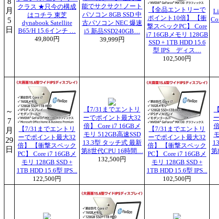
8
能でサクサク! ノート
クラス ★只今の構成
月
【全品エントリーで
L
パソコン 8GB SSD 中
はコチラ 東芝
ポイント10倍】 【衝
5
Co
dynabook Satellite
古パソコン NEC 爆速
撃スペックPC】 Core
日
B65/H 15.6インチ …
i5 新品SSD240GB…
i7 16GBメモリ 128GB
49,800円
39,999円
SSD + 1TB HDD 15.6
型 IPS ディス…
102,500円
【7/31までエントリ
【
～
ーでポイント最大32
ー
7
倍】 Core i7 16GBメ
倍
【7/31までエントリ
【7/31までエントリ
月
モリ 512GB高速SSD
モ
ーでポイント最大32
ーでポイント最大32
29
13.3型 タッチ式 最新
1
倍】 【衝撃スペック
倍】 【衝撃スペック
日
第8世代CPU 16時間…
第
PC】 Core i7 16GBメ
PC】 Core i7 16GBメ
132,500円
モリ 128GB SSD +
モリ 128GB SSD +
1TB HDD 15.6型 IPS...
1TB HDD 15.6型 IPS...
122,500円
102,500円