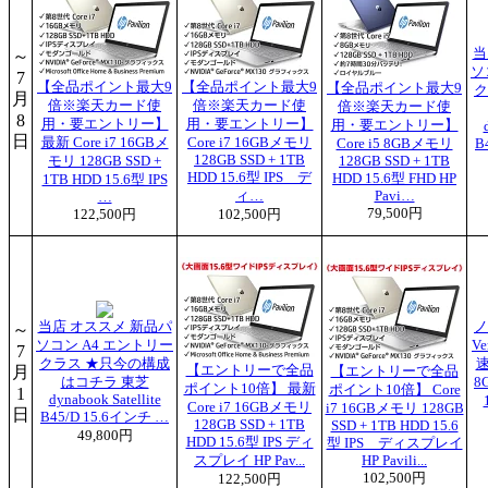
当
～
ソ
7
【全品ポイント最大9
【全品ポイント最大9
【全品ポイント最大9
ク
月
倍※楽天カード使
倍※楽天カード使
倍※楽天カード使
8
用・要エントリー】
用・要エントリー】
用・要エントリー】
日
最新 Core i7 16GBメ
Core i7 16GBメモリ
Core i5 8GBメモリ
B
128GB SSD + 1TB
モリ 128GB SSD +
128GB SSD + 1TB
HDD 15.6型 IPS デ
HDD 15.6型 FHD HP
1TB HDD 15.6型 IPS
ィ…
Pavi…
…
79,500円
122,500円
102,500円
当店 オススメ 新品パ
ノ
～
ソコン A4 エントリー
Ve
7
クラス ★只今の構成
速
月
【エントリーで全品
【エントリーで全品
はコチラ 東芝
8
ポイント10倍】 最新
ポイント10倍】 Core
1
dynabook Satellite
Core i7 16GBメモリ
i7 16GBメモリ 128GB
日
B45/D 15.6インチ …
128GB SSD + 1TB
SSD + 1TB HDD 15.6
49,800円
HDD 15.6型 IPS ディ
型 IPS ディスプレイ
スプレイ HP Pav...
HP Pavili...
102,500円
122,500円