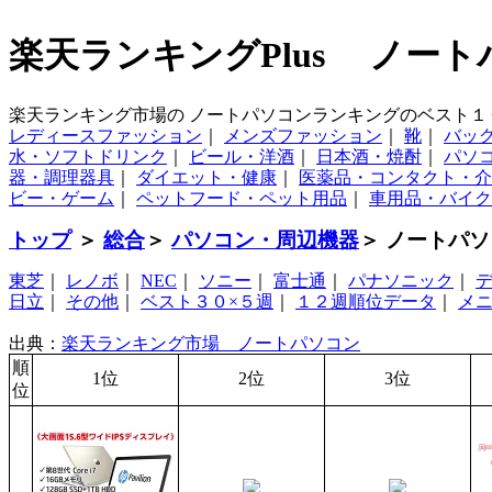
楽天ランキングPlus ノー
楽天ランキング市場の ノートパソコンランキングのベスト１
レディースファッション
｜
メンズファッション
｜
靴
｜
バッ
水・ソフトドリンク
｜
ビール・洋酒
｜
日本酒・焼酎
｜
パソ
器・調理器具
｜
ダイエット・健康
｜
医薬品・コンタクト・介
ビー・ゲーム
｜
ペットフード・ペット用品
｜
車用品・バイク
トップ
＞
総合
＞
パソコン・周辺機器
＞ ノートパ
東芝
｜
レノボ
｜
NEC
｜
ソニー
｜
富士通
｜
パナソニック
｜
日立
｜
その他
｜
ベスト３０×５週
｜
１２週順位データ
｜
メ
出典：
楽天ランキング市場 ノートパソコン
順
1位
2位
3位
位