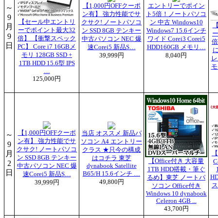
【1,000円OFFクーポ
エントリーでポイン
～
ン有】 強力性能でサ
ト5倍！ノートパソコ
9
【セール中エントリ
クサク! ノートパソコ
ン 中古 Windows10
月
ーでポイント最大32
ン SSD 8GB テンキー
Windows7 15.6インチ
ー
9
倍】 【衝撃スペック
中古パソコン NEC 爆
ワイド Corei3 Corei5
倍
日
PC】 Core i7 16GBメ
速Corei5 新品S…
HDD160GB メモリ…
モリ 128GB SSD +
39,999円
8,040円
レ
1TB HDD 15.6型 IPS
モ
…
125,000円
【1,000円OFFクーポ
当店 オススメ 新品パ
～
ン有】 強力性能でサ
ソコン A4 エントリー
9
クサク! ノートパソコ
クラス ★只今の構成
月
【
ン SSD 8GB テンキー
はコチラ 東芝
【Office付き 大容量
C
2
中古パソコン NEC 爆
dynabook Satellite
1TB HDD搭載・筆ぐ
日
B65/H 15.6インチ …
速Corei5 新品S…
HD
るめ】東芝 ノートパ
49,800円
39,999円
ス
ソコン Office付き
Windows 10 dynabook
Celeron 4GB ...
43,700円