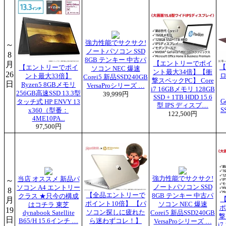
強力性能でサクサク!
～
ノートパソコン SSD
8
8GB テンキー 中古パ
月
【エントリーでポイ
【
【エントリーでポイ
ソコン NEC 爆速
ント最大34倍】【衝
26
ロ
ント最大33倍】
Corei5 新品SSD240GB
撃スペックPC】 Core
日
Ryzen5 8GBメモリ
VersaProシリーズ …
i7 16GBメモリ 128GB
256GB高速SSD 13.3型
39,999円
SSD + 1TB HDD 15.6
G
タッチ式 HP ENVY 13
型 IPS ディスプ…
S
x360（型番：
122,500円
4ME10PA...
97,500円
強力性能でサクサク!
当店 オススメ 新品パ
～
ノートパソコン SSD
ソコン A4 エントリー
8
【全品エントリーで
8GB テンキー 中古パ
クラス ★只今の構成
月
ポイント10倍】 【パ
ソコン NEC 爆速
はコチラ 東芝
ポ
19
ソコン探しに疲れた
dynabook Satellite
Corei5 新品SSD240GB
撃
日
B65/H 15.6インチ …
ら迷わずコレ！】
VersaProシリーズ …
i7