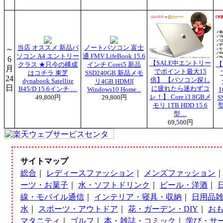
当店 オススメ 新品パ
ノートパソコン 富士
～
ソコン A4 エントリー
通 FMV LifeBook 15.6
6
【SALE中エントリー
【
クラス ★只今の構成
インチ Corei5 新品
月
でポイント最大15
はコチラ 東芝
SSD240GB 新品メモ
24
倍】 【パソコン探し
dynabook Satellite
リ4GB HDMI[
日
に疲れたら迷わずコ
B45/D 15.6インチ …
Windows10 Home...
1
レ！】 Core i3 8GBメ
49,800円
29,800円
S
モリ 1TB HDD 15.6
型
型…
69,500円
サイトマップ
総合
｜
レディースファッション
｜
メンズファッション
ーツ・お菓子
｜
水・ソフトドリンク
｜
ビール・洋酒
｜
線・モバイル通信
｜
インテリア・寝具・収納
｜
日用品
水
｜
スポーツ・アウトドア
｜
花・ガーデン・DIY
｜
お
マタニティ
｜
ゴルフ
｜
本・雑誌・コミック
｜
学び・サ