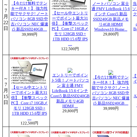
【今だけ無料でテン
ノートパソコン 富士
当
～
キー付き！】 強力性
通 FMV LifeBook 15.6
ソ
7
【セール中エントリ
能でサクサク! ノート
インチ Corei5 新品
ク
月
ーでポイント最大31
パソコン 8GB SSD 中
SSD240GB 新品メモ
22
倍】 【衝撃スペック
古パソコン NEC 爆速
リ4GB HDMI[
日
PC】 Core i7 16GBメ
B
i5 新品SSD240GB…
Windows10 Home...
モリ 128GB SSD +
29,800円
39,999円
1TB HDD 15.6型 IPS
…
122,500円
エントリーでポイン
【
【今だけ無料でテン
～
ト5倍！ノートパソコ
イ
キー付き！】 強力性
7
ン 富士通 FMV
【セール中エントリ
能でサクサク! ノート
月
LifeBook 15.6インチ
ーでポイント最大31
パソコン 8GB SSD 中
15
Corei5 新品SSD240GB
A
倍】 【衝撃スペック
古パソコン NEC 爆速
新品メモリ4GB
日
PC】 Core i7 16GBメ
i5 新品SSD240GB…
HDMI[…
モリ 128GB SSD +
39,999円
29,800円
1TB HDD 15.6型 IPS
…
122,500円