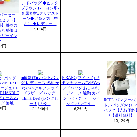
ンドバッグ ◆ピンク
ブラウン レーヨン系x
金属素材xクリアスト
パーセー
ーン◆定番人気【中
色セット】
古】 ◆レディー…
料】靴やカ
5,184円
落ち補修は
レザーイン
ク
72円
■最新作■ ハンドバッ
FIRANO(フィラノ) リ
ン バッグ
グ レディース 犬柄 か
ボンチャーム2WAYハ
MP 1621
アージュ LE
わいい アルフレッド
ンドバッグ おしゃれ
OP HANDLE
ブラザーズ バッグ /
レディース 通勤 カバ
レディース ハ
Think Bee! (シンクビ
ン | バッグ トートバ
ROPE' バンブーハ
グ 無地
ー！)『公…
ッグ バッグイ…
ドルバッグ(M) ロ
80円
24,840円
6,264円
バッグ【先行予約
*【送料無料】
15,120円