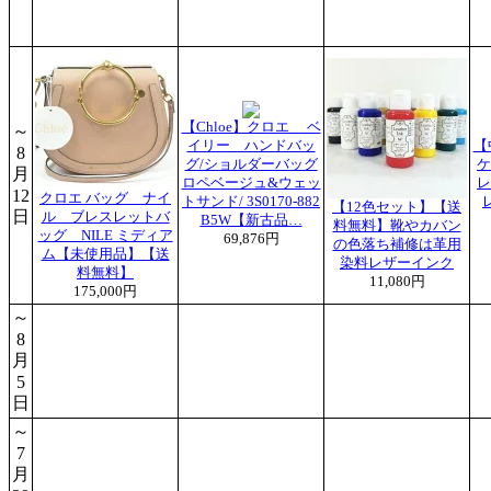
【Chloe】クロエ ベ
～
イリー ハンドバッ
【
8
グ/ショルダーバッグ
ケ
月
ロペベージュ&ウェッ
レ
12
クロエ バッグ ナイ
トサンド/ 3S0170-882
【12色セット】【送
日
ル ブレスレットバ
B5W【新古品…
料無料】靴やカバン
ッグ NILE ミディア
69,876円
の色落ち補修は革用
ム【未使用品】【送
染料レザーインク
料無料】
11,080円
175,000円
～
8
月
5
日
～
7
月