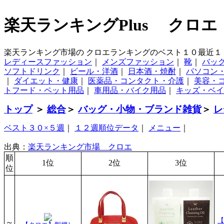
楽天ランキングPlus クロエ
楽天ランキング市場の クロエランキングのベスト１０最近１
レディースファッション
｜
メンズファッション
｜
靴
｜
バッ
ソフトドリンク
｜
ビール・洋酒
｜
日本酒・焼酎
｜
パソコン
｜
ダイエット・健康
｜
医薬品・コンタクト・介護
｜
美容・
トフード・ペット用品
｜
車用品・バイク用品
｜
キッズ・ベイ
トップ
＞
総合
＞
バッグ・小物・ブランド雑貨
＞
レ
ベスト３０×５週
｜
１２週順位データ
｜
メニュー
｜
出典：
楽天ランキング市場 クロエ
順
1位
2位
3位
位
【
～