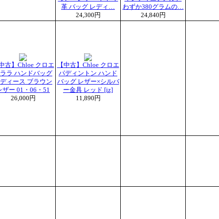
革 バッグ レディ…
わずか380グラムの…
24,300円
24,840円
中古】Chloe クロエ
【中古】Chloe クロエ
ララ ハンドバッグ
パディントン ハンド
ディース ブラウン
バッグ レザー×シルバ
レザー 01・06・51
ー金具 レッド [iz]
26,000円
11,890円