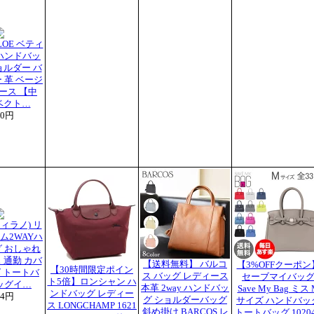
LOE ベティ
ハンドバッ
ョルダー バ
 革 ベージ
ース 【中
ベクト…
00円
フィラノ) リ
ム2WAYハ
 おしゃれ
 通勤 カバ
【送料無料】 バルコ
【3%OFFクーポン
【30時間限定ポイン
グ トートバ
ス バッグ レディース
セーブマイバッ
ト5倍】ロンシャン ハ
ッグイ…
本革 2way ハンドバッ
Save My Bag ミス
ンドバッグ レディー
64円
グ ショルダーバッグ
サイズ ハンドバッ
ス LONGCHAMP 1621
斜め掛け BARCOS レ
トートバッグ 1020