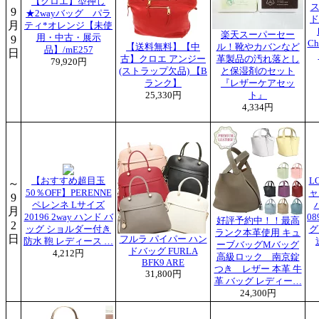
【クロエ】型押し
ス
9
★2wayバッグ パラ
ド
月
ティ*オレンジ【未使
楽天スーパーセー
用・中古・展示
9
C
【送料無料】【中
ル！靴やカバンなど
品】/mE257
日
古】クロエ アンジー
革製品の汚れ落とし
79,920円
(ストラップ欠品) 【B
と保湿剤のセット
ランク】
『レザーケアセッ
25,330円
ト』
4,334円
【おすすめ超目玉
L
～
50％OFF】PERENNE
ャ
9
ペレンネ Lサイズ
月
20196 2way ハンド バ
0
好評予約中！！最高
2
ッグ ショルダー付き
グ
ランク本革使用 キュ
日
フルラ パイパー ハン
防水 鞄 レディース …
ーブバッグMバッグ
ドバッグ FURLA
4,212円
高級ロック 南京錠
BFK9 ARE
つき レザー 本革 牛
31,800円
革 バッグ レディー…
24,300円