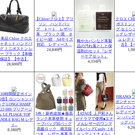
【Chloe/クロエ】アリ
クロエ CH
ソン ハンドバッ
ボストン 
グ トート レザー/
グ セミシ
革 ブラック/黒 ネ
ッグ レザー
美品 Chloe クロエ
イビー/紺 A4サイズ
ュ レディ
靴やカバンなど革製
ャネット ハンドバ
対応 レディース…
古】【
品の汚れ落としと保
グ ミニボストン レ
24,840円
1,0
湿剤のセット『レザ
ー ブラック【本物
ーケアセット』
保証】 【中古】
4,334円
28,600円
30時間限定ポイン
FIRANO(
5倍】ロンシャン バ
ボンチャー
ッグ LONGCHAMP
ンドバッグ
623 089 プリアージ
レディース
5色！新色追加★最高
【ATAO】上戸彩さん
ュ LE PLIAGE TOP
ン | バッ
ランク本革使用 キュ
がドラマで使用●エナ
ANDLE BAG M レデ
ッグ バ
ーブバッグMバッグ
メルレザーのワンマ
ィ...
6,2
高級ロック 南京錠
イルバッグCandy（キ
8,380円
つき レザー 本革 牛
ャンディエナメル）