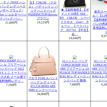
・ナノ 2WAY ハン
古】 CHLOE （クロ
バッグ レディース
エ） パディントン バ
★【送料無料】【ポ
レザー ブラック |
ッグ ハンドバッグ
楽天スー
イント10倍】SEE
hloe ショルダーバッ
PADDINGTON Brown/
ル！【12
BY CHLOE シーバ
ブラウン
ク バッグ バッ…
【送料無
イクロエ 2way チ
19,224円
21,800円
バンの色
ェーン トートバッ
革用染料
グ 9S7701 【中古】
あ…
9,9
14,040円
ONGCHAMP ロンシ
ロンシャン バッグ
ロンシャ
ン ル プリアージュ
LONGCHAMP 1623
LONGCHA
ハンドバッグ 1621
089 プリアージュ LE
089 プリ
PLIAGE TOP HANDLE
PLIAGE T
89 S ミニ トートバッ
BAG M レディース ハ
BAG S 
 小さめ メール便で
フルラ FURLA ハンド
ンドバッグ 無地
ンドバッ
送料無料レディ…
バッグ レディース
7,680円
6,2
7,190円
851236 BFK9 ARE
6M0 ピンクベージュ
34,800円