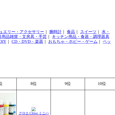
ュエリー・アクセサリー
｜
腕時計
｜
食品
｜
スイーツ
｜
水・
日用品雑貨・文房具・手芸
｜
キッチン用品・食器・調理器具
IY
｜
CD・DVD・楽器
｜
おもちゃ・ホビー・ゲーム
｜
ペッ
位
8位
9位
10位
クロエ Chloe ミニハ