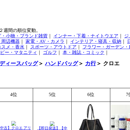
２週間の順位変動。
グ・小物・ブランド雑貨
｜
インナー・下着・ナイトウエア
｜
ジ
・周辺機器
｜
家電・AV・カメラ
｜
インテリア・寝具・収納
｜
コスメ・香水
｜
スポーツ・アウトドア
｜
フラワー・ガーデン・D
ビー・マタニティ
｜
ゴルフ
｜
本・雑誌・コミック
｜
ディースバッグ
＞
ハンドバッグ
＞
カ行
＞ クロエ
4位
5位
6位
7
中古】クロエ アリ
【即日発送】【中