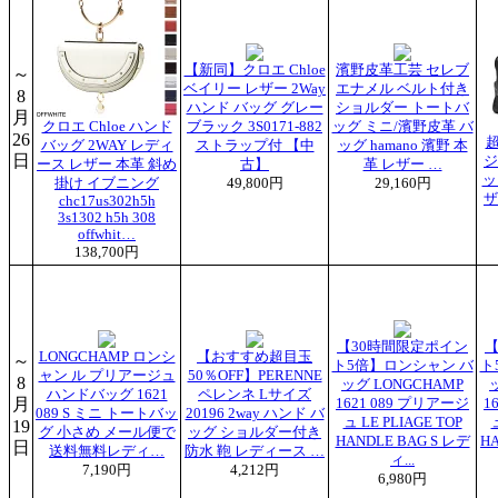
【新同】クロエ Chloe
濱野皮革工芸 セレブ
～
ベイリー レザー 2Way
エナメル ベルト付き
8
ハンド バッグ グレー
ショルダー トートバ
月
クロエ Chloe ハンド
ブラック 3S0171-882
ッグ ミニ/濱野皮革 バ
26
超
バッグ 2WAY レディ
ストラップ付 【中
ッグ hamano 濱野 本
日
ジ
ース レザー 本革 斜め
古】
革 レザー …
ッ
掛け イブニング
49,800円
29,160円
ザ
chc17us302h5h
3s1302 h5h 308
offwhit…
138,700円
【30時間限定ポイン
【
LONGCHAMP ロンシ
【おすすめ超目玉
～
ト5倍】ロンシャン バ
ト
ャン ル プリアージュ
50％OFF】PERENNE
8
ッグ LONGCHAMP
ハンドバッグ 1621
ペレンネ Lサイズ
月
1621 089 プリアージ
1
089 S ミニ トートバッ
20196 2way ハンド バ
ュ LE PLIAGE TOP
19
グ 小さめ メール便で
ッグ ショルダー付き
HANDLE BAG S レデ
H
日
送料無料レディ…
防水 鞄 レディース …
ィ...
7,190円
4,212円
6,980円