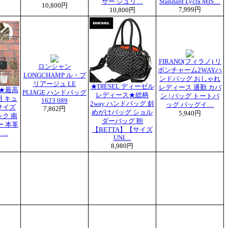
ザー シュリ…
Standard Lycra MIS…
10,800円
7,999円
10,800円
FIRANO(フィラノ) リ
ロンシャン
ボンチャーム2WAYハ
LONGCHAMP ル・プ
ンドバッグ おしゃれ
リアージュ LE
★DIESEL ディーゼル
レディース 通勤 カバ
★最高
PLIAGE ハンドバッグ
レディース★総柄
ン | バッグ トートバ
 キュ
1623 089
2way ハンドバッグ 斜
ッグ バッグイ…
サイズ
7,862円
めがけバッグ ショル
5,940円
ク 南
ダーバッグ 鞄
ー 本革
【BETTA】【サイズ
 …
UNI…
8,980円