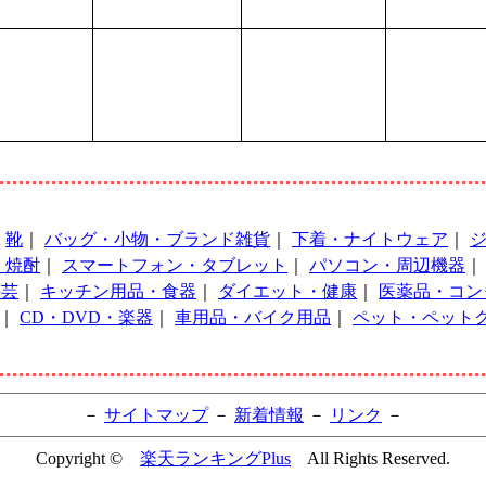
｜
靴
｜
バッグ・小物・ブランド雑貨
｜
下着・ナイトウェア
｜
・焼酎
｜
スマートフォン・タブレット
｜
パソコン・周辺機器
手芸
｜
キッチン用品・食器
｜
ダイエット・健康
｜
医薬品・コン
｜
CD・DVD・楽器
｜
車用品・バイク用品
｜
ペット・ペット
－
サイトマップ
－
新着情報
－
リンク
－
Copyright ©
楽天ランキングPlus
All Rights Reserved.