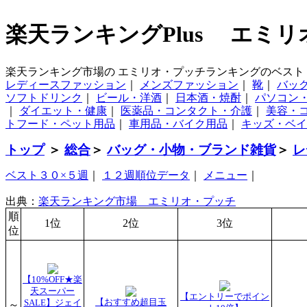
楽天ランキングPlus エミ
楽天ランキング市場の エミリオ・プッチランキングのベスト
レディースファッション
｜
メンズファッション
｜
靴
｜
バッ
ソフトドリンク
｜
ビール・洋酒
｜
日本酒・焼酎
｜
パソコン
｜
ダイエット・健康
｜
医薬品・コンタクト・介護
｜
美容・
トフード・ペット用品
｜
車用品・バイク用品
｜
キッズ・ベイ
トップ
＞
総合
＞
バッグ・小物・ブランド雑貨
＞
レ
ベスト３０×５週
｜
１２週順位データ
｜
メニュー
｜
出典：
楽天ランキング市場 エミリオ・プッチ
順
1位
2位
3位
位
【10%OFF★楽
天スーパー
【エントリーでポイン
【おすすめ超目玉
SALE】ジェイ
～