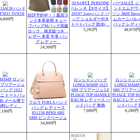
50％OFF】PERENNE
パーSALE】
COACH ハンド
ペレンネ【Xサイズ】
ンドエムデヴ
5831 SVN3X
20197 2wayハンド バ
ソン J&M Davi
好評予約中！！最高ラ
4,800円
ッグ ショルダー付き
ムカーニバル 
ンク本革使用 キュー
トートバッグ 防水(…
バッグ レディ
ブバッグMバッグ高級
5,292円
48,970円
ロック 南京錠つき
レザー 本革 牛革 バッ
グ レディー…
24,300円
CHAMP ロンシ
ロンシャン バッグ
ロンシャン 
ル プリアージュ
LONGCHAMP 1623
LONGCHAMP 
バッグ 1621
089 プリアージュ LE
089 プリアージ
PLIAGE TOP HANDLE
PLIAGE TOP 
 ミニ トートバッ
BAG M レディース ハ
BAG S レディ
さめ メール便で
フルラ FURLA ハンド
ンドバッグ 無地
ンドバッグ 
無料レディ…
バッグ レディース
7,680円
6,280円
7,190円
851236 BFK9 ARE
6M0 ピンクベージュ
34,800円