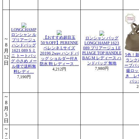
LONGCHAMP
ロンシャン ル
【おすすめ超目玉
～
ロンシャン バッグ
プリアージュ
50％OFF】PERENNE
LONGCHAMP 1623
8
ハンドバッグ
ペレンネ Lサイズ
089 プリアージュ LE
月
1621 089 S ミ
PLIAGE TOP HANDLE
20196 2way ハンド バ
5色！
ニ トートバッ
12
BAG M レディース ハ
ッグ ショルダー付き
ランク
グ 小さめ メー
日
ンドバッグ 無地
防水 鞄 レディース …
ーブバ
ル便で送料無
7,980円
4,212円
級ロッ
料レディ…
き レ
7,190円
バッ
2
～
8
月
5
日
～
7