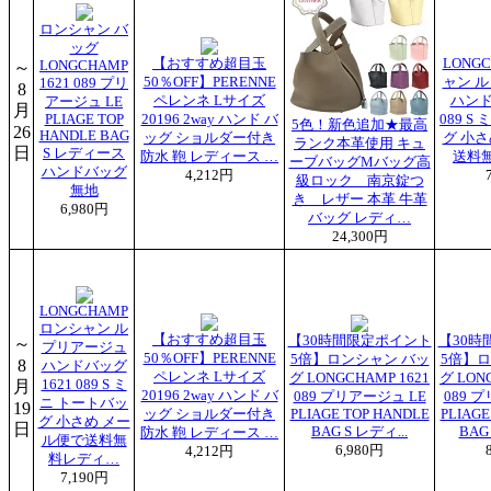
ロンシャン バ
ッグ
【おすすめ超目玉
LONG
～
LONGCHAMP
50％OFF】PERENNE
ャン 
1621 089 プリ
8
ペレンネ Lサイズ
ハンド
アージュ LE
月
PLIAGE TOP
20196 2way ハンド バ
089 S
5色！新色追加★最高
26
HANDLE BAG
ッグ ショルダー付き
グ 小
ランク本革使用 キュ
日
S レディース
防水 鞄 レディース …
送料
ーブバッグMバッグ高
ハンドバッグ
4,212円
級ロック 南京錠つ
無地
き レザー 本革 牛革
6,980円
バッグ レディ…
24,300円
LONGCHAMP
ロンシャン ル
【おすすめ超目玉
【30時間限定ポイント
【30時
～
プリアージュ
50％OFF】PERENNE
5倍】ロンシャン バッ
5倍】ロ
8
ハンドバッグ
ペレンネ Lサイズ
グ LONGCHAMP 1621
グ LON
月
1621 089 S ミ
20196 2way ハンド バ
089 プリアージュ LE
089 
ニ トートバッ
19
ッグ ショルダー付き
PLIAGE TOP HANDLE
PLIAGE
グ 小さめ メー
日
BAG S レディ...
BAG
防水 鞄 レディース …
ル便で送料無
6,980円
4,212円
料レディ…
7,190円