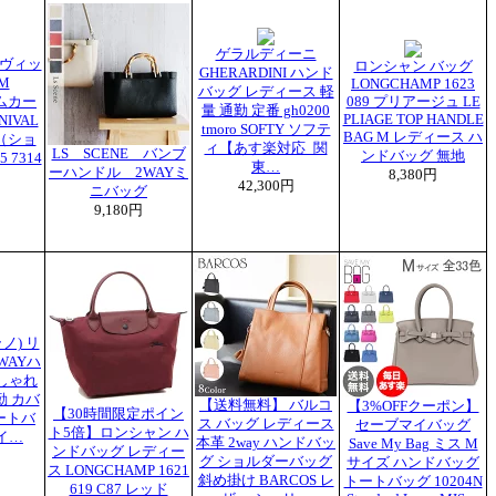
ゲラルディーニ
ヴィッ
ロンシャン バッグ
GHERARDINI ハンド
M
LONGCHAMP 1623
バッグ レディース 軽
エムカー
089 プリアージュ LE
量 通勤 定番 gh0200
PLIAGE TOP HANDLE
IVAL
tmoro SOFTY ソフテ
BAG M レディース ハ
（ショ
ィ【あす楽対応_関
LS SCENE バンブ
ンドバッグ 無地
 7314
東…
ーハンドル 2WAYミ
8,380円
42,300円
ニバッグ
9,180円
ラノ) リ
WAYハ
しゃれ
勤 カバ
【送料無料】 バルコ
【3%OFFクーポン】
【30時間限定ポイン
トートバ
ス バッグ レディース
セーブマイバッグ
ト5倍】ロンシャン ハ
イ…
本革 2way ハンドバッ
Save My Bag ミス M
ンドバッグ レディー
グ ショルダーバッグ
サイズ ハンドバッグ
ス LONGCHAMP 1621
斜め掛け BARCOS レ
トートバッグ 10204N
619 C87 レッド