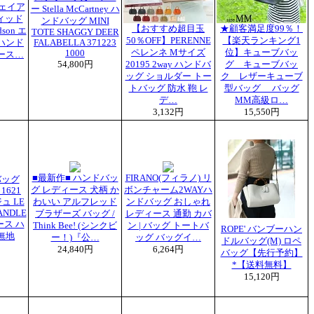
ジェイア
ー Stella McCartney ハ
ィッド
ンドバッグ MINI
【おすすめ超目玉
★顧客満足度99％！
dson エ
TOTE SHAGGY DEER
50％OFF】PERENNE
【楽天ランキング1
ハンド
FALABELLA 371223
ペレンネ Mサイズ
位】キューブバッ
1000
ース…
54,800円
20195 2way ハンドバ
グ キューブバッ
ッグ ショルダー トー
ク レザーキューブ
トバッグ 防水 鞄 レ
型バッグ バッグ
デ…
MM高級ロ…
3,132円
15,550円
■最新作■ ハンドバッ
FIRANO(フィラノ) リ
バッグ
グ レディース 犬柄 か
ボンチャーム2WAYハ
1621
ュ LE
わいい アルフレッド
ンドバッグ おしゃれ
HANDLE
ブラザーズ バッグ /
レディース 通勤 カバ
ース ハ
Think Bee! (シンクビ
ン | バッグ トートバ
ROPE' バンブーハン
無地
ー！)『公…
ッグ バッグイ…
ドルバッグ(M) ロペ
24,840円
6,264円
バッグ【先行予約】
*【送料無料】
15,120円