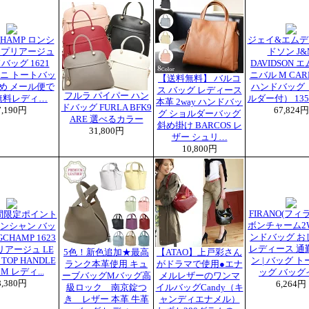
CHAMP ロンシ
ジェイ&エムデ
ル プリアージュ
ドソン J&
バッグ 1621
DAVIDSON 
 ミニ トートバッ
ニバル M CARN
【送料無料】 バルコ
さめ メール便で
ハンドバッグ
ス バッグ レディース
フルラ パイパー ハン
無料レディ…
ルダー付） 1355
本革 2way ハンドバッ
ドバッグ FURLA BFK9
7,190円
67,824円
グ ショルダーバッグ
ARE 選べるカラー
斜め掛け BARCOS レ
31,800円
ザー シュリ…
10,800円
FIRANO(フィ
間限定ポイント
ボンチャーム2
ンシャン バッ
ンドバッグ お
GCHAMP 1623
レディース 通
プリアージュ LE
5色！新色追加★最高
【ATAO】上戸彩さん
 TOP HANDLE
ン | バッグ 
ランク本革使用 キュ
がドラマで使用●エナ
 M レディ...
ッグ バッグ
ーブバッグMバッグ高
メルレザーのワンマ
8,380円
6,264円
級ロック 南京錠つ
イルバッグCandy（キ
き レザー 本革 牛革
ャンディエナメル）