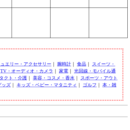
ジュエリー・アクセサリー
｜
腕時計
｜
食品
｜
スイーツ・
｜
TV・オーディオ・カメラ
｜
家電
｜
光回線・モバイル通
タクト・介護
｜
美容・コスメ・香水
｜
スポーツ・アウト
グッズ
｜
キッズ・ベビー・マタニティ
｜
ゴルフ
｜
本・雑