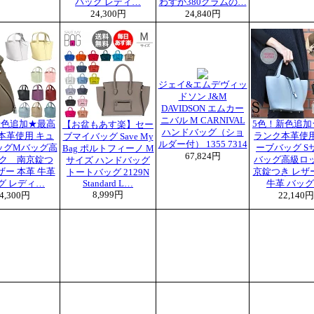
バッグ レディ…
わずか380グラムの…
24,300円
24,840円
ジェイ&エムデヴィッ
ドソン J&M
DAVIDSON エムカー
ニバル M CARNIVAL
新色追加★最高
5色！新色追加
【お盆もあす楽】セー
ハンドバッグ（ショ
本革使用 キュ
ランク本革使用
ブマイバッグ Save My
ルダー付） 1355 7314
ッグMバッグ高
ーブバッグ S
Bag ポルトフィーノ M
67,824円
ク 南京錠つ
バッグ高級ロッ
サイズ ハンドバッグ
ザー 本革 牛革
京錠つき レザ
トートバッグ 2129N
グ レディ…
Standard L…
牛革 バッグ
8,999円
4,300円
22,140円