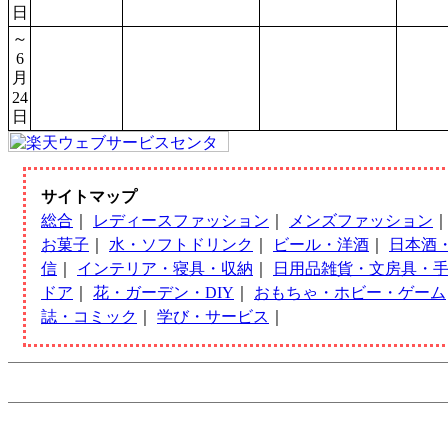
日
～
6
月
24
日
サイトマップ
総合
｜
レディースファッション
｜
メンズファッション
お菓子
｜
水・ソフトドリンク
｜
ビール・洋酒
｜
日本酒
信
｜
インテリア・寝具・収納
｜
日用品雑貨・文房具・
ドア
｜
花・ガーデン・DIY
｜
おもちゃ・ホビー・ゲーム
誌・コミック
｜
学び・サービス
｜