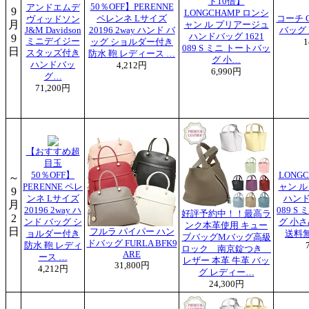
ト10倍】
50％OFF】PERENNE
アンドエムデ
9
LONGCHAMP ロンシ
ペレンネ Lサイズ
コーチ 
ヴィッドソン
月
ャン ル プリアージュ
J&M Davidson
20196 2way ハンド バ
バッグ F
ハンドバッグ 1621
9
ミニデイジー
ッグ ショルダー付き
1
089 S ミニ トートバッ
日
スタッズ付き
防水 鞄 レディース …
グ 小…
ハンドバッ
4,212円
6,990円
グ…
71,200円
【おすすめ超
目玉
50％OFF】
LONG
～
PERENNE ペレ
ャン 
9
ンネ Lサイズ
ハンド
月
20196 2way ハ
089 S
好評予約中！！最高ラ
2
ンド バッグ シ
グ 小
ンク本革使用 キュー
日
フルラ パイパー ハン
ョルダー付き
送料
ブバッグMバッグ高級
ドバッグ FURLA BFK9
防水 鞄 レディ
ロック 南京錠つき
ARE
ース …
レザー 本革 牛革 バッ
31,800円
4,212円
グ レディー…
24,300円