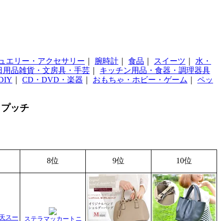
ュエリー・アクセサリー
｜
腕時計
｜
食品
｜
スイーツ
｜
水・
日用品雑貨・文房具・手芸
｜
キッチン用品・食器・調理器具
IY
｜
CD・DVD・楽器
｜
おもちゃ・ホビー・ゲーム
｜
ペッ
・プッチ
8位
9位
10位
楽天スー
ステラマッカートニ