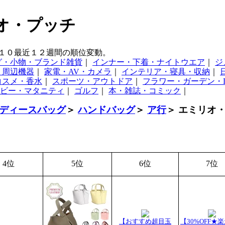
リオ・プッチ
１０最近１２週間の順位変動。
グ・小物・ブランド雑貨
｜
インナー・下着・ナイトウエア
｜
ジ
・周辺機器
｜
家電・AV・カメラ
｜
インテリア・寝具・収納
｜
コスメ・香水
｜
スポーツ・アウトドア
｜
フラワー・ガーデン・D
ビー・マタニティ
｜
ゴルフ
｜
本・雑誌・コミック
｜
ディースバッグ
＞
ハンドバッグ
＞
ア行
＞ エミリオ
4位
5位
6位
7位
【おすすめ超目玉
【30%OFF★