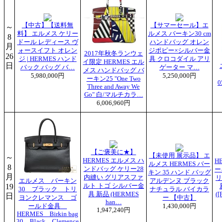
【中古】【送料無
【サマーセール】エ
～
料】 エルメス ケリー
ルメス バーキン30 cm
8
ドール レディース ヴ
ハンドバッグ オレン
月
ォースイフト オレン
ジポピー×シルバー金
2017年秋冬ランウェ
26
ジ | HERMES ハンド
具 クロコダイル アリ
イ限定 HERMES エル
日
バック バッグ バ…
ゲーター マ…
メス ハンドバッグ バ
5,980,000円
5,250,000円
ーキン25 "One Two
Three and Away We
Go" 白/マルチカラ…
6,006,960円
【ご褒美に★】
【未使用 展示品】 エ
～
HERMES エルメス ハ
H
ルメス HERMES バー
8
ンドバッグ ケリー28
ー
キン 35 ハンド バッグ
月
内縫い グリアスファ
リ
エルメス バーキン
アルデンヌ ブラック
19
ルト トゴ シルバー金
30 ブラック トリ
ナチュラル バイカラ
具 新品 (HERMES
([
日
ヨンクレマンス ゴ
ー 【中古】
han…
ールド金具
1,430,000円
1,947,240円
HERMES Birkin bag
30 Black Clemence