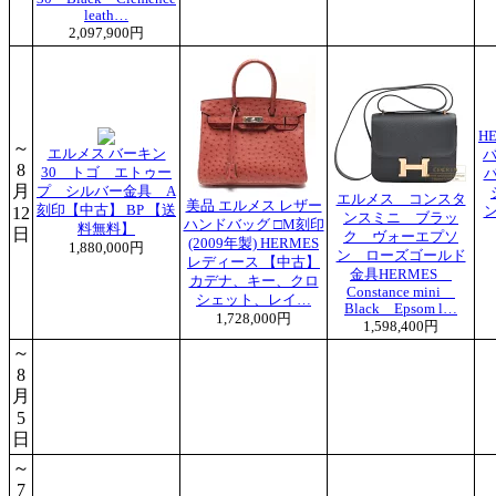
leath…
2,097,900円
H
～
エルメス バーキン
バ
8
30 トゴ エトゥー
月
プ シルバー金具 A
エルメス コンスタ
美品 エルメス レザー
刻印【中古】 BP 【送
12
ンスミニ ブラッ
ハンドバッグ □M刻印
料無料】
日
ク ヴォーエプソ
(2009年製) HERMES
1,880,000円
ン ローズゴールド
レディース 【中古】
金具HERMES
カデナ、キー、クロ
Constance mini
シェット、レイ…
Black Epsom l…
1,728,000円
1,598,400円
～
8
月
5
日
～
7