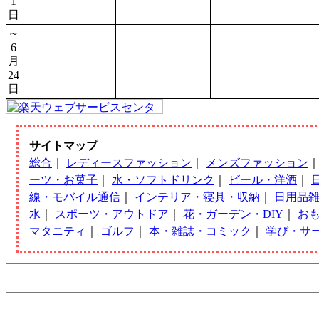
1
日
～
6
月
24
日
サイトマップ
総合
｜
レディースファッション
｜
メンズファッション
ーツ・お菓子
｜
水・ソフトドリンク
｜
ビール・洋酒
｜
線・モバイル通信
｜
インテリア・寝具・収納
｜
日用品
水
｜
スポーツ・アウトドア
｜
花・ガーデン・DIY
｜
お
マタニティ
｜
ゴルフ
｜
本・雑誌・コミック
｜
学び・サ