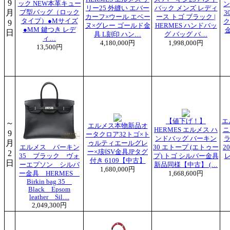
9
ック NEW本革キュー
ン
リー25 外縫い エバー
バック メンズ レディ
月
ブ型バッグ（ロック
3
カーフ×ウール エベー
ース トゴ ブラック |
タイプ）●Mサイズ
ク
9
ヌ×グレー ゴールド金
HERMES ハンドバッ
●MM 鍵つき レデ
金
日
具 L刻印 ハン…
グ バッグ バ…
ィ…
4,180,000円
1,998,000円
13,500円
【値下げ！】
エ
～
エルメス本物新品オ
HERMES エルメス ハ
ニ
9
ータクロア32トゴ×ト
ンドバッグ バーキン
ラ
月
ゥルティエールグレ
エルメス バーキン
30 エトープ (エトゥー
2
ー×J刻SV金具JPタグ
2
35 ブラック ヴォ
プ) トゴ シルバー金具
レ
付き 6109【中古】
日
ーエプソン シルバ
新品同様【中古】 (…
1,680,000円
ー金具 HERMES
1,668,600円
Birkin bag 35
Black Epsom
leather Sil…
2,049,300円