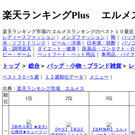
楽天ランキングPlus エルメ
楽天ランキング市場の エルメスランキングのベスト１０最近
レディースファッション
｜
メンズファッション
｜
靴
｜
バッ
水・ソフトドリンク
｜
ビール・洋酒
｜
日本酒・焼酎
｜
パソ
器・調理器具
｜
ダイエット・健康
｜
医薬品・コンタクト・介
ビー・ゲーム
｜
ペットフード・ペット用品
｜
車用品・バイク
トップ
＞
総合
＞
バッグ・小物・ブランド雑貨
＞
レ
ベスト３０×５週
｜
１２週順位データ
｜
メニュー
｜
出典：
楽天ランキング市場 エルメス
順
1位
2位
3位
位
【新色入荷】★楽天1
【中古】【美品】
【送料無料】 エルメ
～
位獲得★キューブ バ
H
HERMES エルメス ケ
ス バーキン25 ハンド