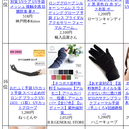
対策 UVケア UV手袋
焼
ロンググローブ シル
位
ド 黒 茶色 白 赤 ダン
メッシュ 接触冷感 抗
U
キー シームレス ウエ
ス衣装 ポ…
菌防臭 暑さ…
ディング グローブ 手
1,200円
518円
袋 ドレス ブライダル
ローリンキャンディ
神戸岡本Kiitos
アクセサリー フォー
ー
マル アーム…
2,100円
輸入品屋さん
16
【ネコポス送料無
【あす楽対応】【送
位
おたふく手袋 UVカッ
ン
料!】harmonie【アル
料無料】ネイルを落
ト手袋 スベリ止め付
ル
モニ】アームカバ
とせない方に透け感
ロング ブラック UV-
手
ー 指通しアームカ
ゼロのサテンブラッ
2431 （1双） UVカッ
本
バー【全17色】【レ
クフォーマル手袋
トグローブ
ディース】紫外線対
（手ぶくろ)(冠婚葬祭
1,280円
…
策、…
1,290円
ねっとんや
2,052円
ハニーキューブ
B.B.GENERAL STORE