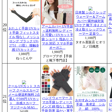
日本製 シルク レッグ
2
ウォーマー＆アーム
遮
カバー/紫外線対策
ん
20
UVケア 靴下 冷えとり
アームカバー UV手袋
ム
おたふく手袋 UVカッ
位
冷え取り レッグウォ
＜送料無料 レディー
ラ
ト手袋 フィットスタ
ーマー 足首ウ…
ス 可愛い UVカット手
イル 指なし メッシュ
1,188円
袋 ショート 指あり ス
ロング ブラック UV-
タオル直販店 ヒオリ
マホ 対応 スマホ手袋
2751 （1双） 接触冷
エ／日織恵
オーガニ…
感 UVカットグ…
1,980円
1,080円
グローブデポ【手袋
ねっとんや
と靴下専門店】
クール UVカット スカ
ーフ クールスカーフ
メール便送料無料 2点
21
ハンドウォーマー ス
選んで599円 UVカッ
おやすみシルク100%
位
マホ手袋 レディース
ト 冷感スカーフ
手袋 美求足 シル
U
メンズ 綿 指なし 室内
マジクール MAG…
ク 絹 100%
レ
手袋 防寒 温かい 軍手
505円