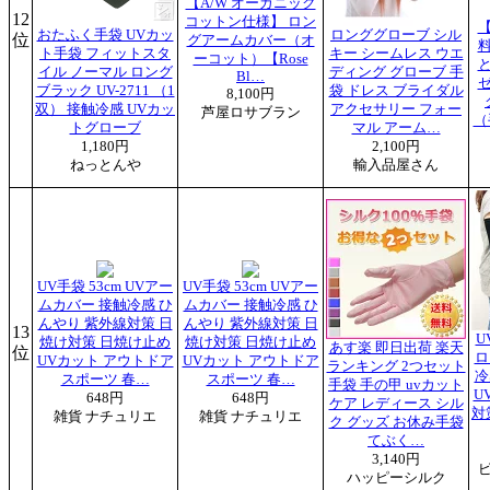
【A/W オーガニック
12
コットン仕様】 ロン
おたふく手袋 UVカッ
ロンググローブ シル
位
グアームカバー（オ
ト手袋 フィットスタ
キー シームレス ウエ
ーコット）【Rose
イル ノーマル ロング
ディング グローブ 手
Bl…
ブラック UV-2711 （1
袋 ドレス ブライダル
8,100円
双） 接触冷感 UVカッ
アクセサリー フォー
芦屋ロサブラン
（
トグローブ
マル アーム…
1,180円
2,100円
ねっとんや
輸入品屋さん
UV手袋 53cm UVアー
UV手袋 53cm UVアー
ムカバー 接触冷感 ひ
ムカバー 接触冷感 ひ
んやり 紫外線対策 日
んやり 紫外線対策 日
13
U
焼け対策 日焼け止め
焼け対策 日焼け止め
あす楽 即日出荷 楽天
位
ロ
UVカット アウトドア
UVカット アウトドア
ランキング 2つセット
冷
スポーツ 春…
スポーツ 春…
手袋 手の甲 uvカット
U
648円
648円
ケア レディース シル
対
雑貨 ナチュリエ
雑貨 ナチュリエ
ク グッズ お休み手袋
てぶく…
3,140円
ハッピーシルク