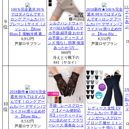
1
100％完全遮光 99％
2018新作★100％完全
グ
ではダメなんです！
遮光 99％ではダメな
テ
ロング アームカバー
んです！ロング アー
9
衣
シルクハンドウォー
プレーン Lサイズ（メ
ムカバー デザイン (フ
位
ジ
マーMAX(指長) スマ
ッシュ）【Rose
ライス)≪滑り止め付
ホ手袋 絹手袋 おやす
Blanc】接触冷感 素…
≫ 【Rose Bla…
み手袋 レディース メ
6,912円
8,532円
ンズ 指なし 防寒 保湿
芦屋ロサブラン
芦屋ロサブラン
あったか UV…
980円
冷えとり靴下の
841（ヤヨイ）
3
2018新作★100％完全
ー
遮光 99％ではダメな
合
んです！ロング アー
10
ラ
手袋 レースグロー
ムカバー デザイン (フ
レディース 女性 UV
位
ド
ブ【メール便対応
ライス)≪滑り止め付
アームカバー 手袋 フ
可】パーティードレ
≫ 【Rose Bla…
ィンガーレスグロー
スに合わせて フラワ
8,532円
ブ ロング 被せ ミトン
ーレース 発表会 ショ
芦屋ロサブラン
ストレッチ 指なし 紫