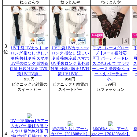
ねっとんや
ねっとんや
ねっとんや
3
UV手袋 UVカット uv
UV手袋 UVカット uv
手袋 レースグロー
位
ロング 指なし 涼しい
ロング 指なし 涼しい
ブ【メール便対応
冷感 接触冷感 スマホ
冷感 接触冷感 スマホ
可】パーティードレ
UV手袋ロング 紫外線
UV手袋ロング 紫外線
スに合わせて フラワ
ス
対策 日焼け防止 UV対
対策 日焼け防止 UV対
ーレース 発表会 ショ
ー
策 UV UV加…
策 UV UV加…
ート丈 パーティー
950円
950円
小…
ピクニックと雑貨の
ピクニックと雑貨の
399円
スイートピー
スイートピー
JSファッション
UV手袋 60cm UVアー
ムカバー 接触冷感 ひ
綿の指とおしアーム
綿の指とおしアーム
んやり 紫外線対策 日
4
カバー【201808sale】
カバー【201808sale】
焼け対策 日焼け止め