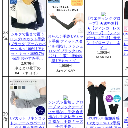
【ウエディング グロ
ーブ】★送料無料
★【フィンガーレス
28
グローブ】【フィン
シルクで指まで覆う
U
おたふく手袋 UVカッ
位
ガーレス手袋】 サテ
ロングUVカット手袋
ー
ト手袋 フィットスタ
ン（グローブ）、ネ
(ブラック) アームカバ
レ
イル 指なし メッシュ
イ…
ー シルク100% UVカ
手
ロング ブラック UV-
1,393円
ット カット率95.7%
カ
2751 （1双） 接触冷
MARINO
保湿 おやすみ手…
感 UVカットグ…
2,070円
1,080円
冷えとり靴下の
ねっとんや
841（ヤヨイ）
シンプル 指無し グロ
ーブ マジックテープ
止め指なし 手袋 合皮
29
指なし手袋 レディー
UVカット リネンコッ
≪UPF50+ 接触冷感
位
料
ス 指なし手袋 キッズ
トン アームカバー ロ
UVカット≫ UV手袋
子供 手袋 …
ング丈 男女兼用 全4
レディース 女性 アー