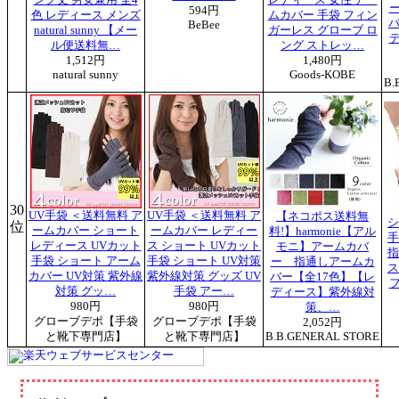
594円
色 レディース メンズ
ムカバー 手袋 フィン
バ
BeBee
natural sunny 【メー
ガーレス グローブ ロ
ル便送料無…
ング ストレッ…
1,512円
1,480円
natural sunny
Goods-KOBE
B.
30
UV手袋 ＜送料無料 ア
UV手袋 ＜送料無料 ア
【ネコポス送料無
シ
位
ームカバー ショート
ームカバー レディー
料!】harmonie【アル
手
レディース UVカット
ス ショート UVカット
モニ】アームカバ
指
手袋 ショート アーム
手袋 ショート UV対策
ー 指通しアームカ
ス
カバー UV対策 紫外線
紫外線対策 グッズ UV
バー【全17色】【レ
対策 グッ…
手袋 アー…
ディース】紫外線対
980円
980円
策、…
グローブデポ【手袋
グローブデポ【手袋
2,052円
と靴下専門店】
と靴下専門店】
B.B.GENERAL STORE