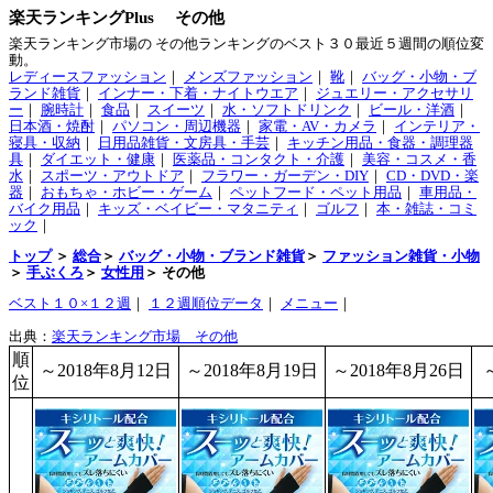
楽天ランキングPlus その他
楽天ランキング市場の その他ランキングのベスト３０最近５週間の順位変
動。
レディースファッション
｜
メンズファッション
｜
靴
｜
バッグ・小物・ブ
ランド雑貨
｜
インナー・下着・ナイトウエア
｜
ジュエリー・アクセサリ
ー
｜
腕時計
｜
食品
｜
スイーツ
｜
水・ソフトドリンク
｜
ビール・洋酒
｜
日本酒・焼酎
｜
パソコン・周辺機器
｜
家電・AV・カメラ
｜
インテリア・
寝具・収納
｜
日用品雑貨・文房具・手芸
｜
キッチン用品・食器・調理器
具
｜
ダイエット・健康
｜
医薬品・コンタクト・介護
｜
美容・コスメ・香
水
｜
スポーツ・アウトドア
｜
フラワー・ガーデン・DIY
｜
CD・DVD・楽
器
｜
おもちゃ・ホビー・ゲーム
｜
ペットフード・ペット用品
｜
車用品・
バイク用品
｜
キッズ・ベイビー・マタニティ
｜
ゴルフ
｜
本・雑誌・コミ
ック
｜
トップ
＞
総合
＞
バッグ・小物・ブランド雑貨
＞
ファッション雑貨・小物
＞
手ぶくろ
＞
女性用
＞ その他
ベスト１０×１２週
｜
１２週順位データ
｜
メニュー
｜
出典：
楽天ランキング市場 その他
順
～2018年8月12日
～2018年8月19日
～2018年8月26日
位