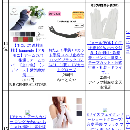
シ
ー
止
14
【メール便OK】白手
【ネコポス送料無
指
袋 綿100％ ホック付
位
おたふく手袋 UVカッ
料!】harmonie【アル
ス
き【応援団・吹奏
ト手袋 スベリ止め付
モニ】アームカバ
楽・サンタ・選挙・
ロング ブラック UV-
ー 指通しアームカ
テープカット・公式
2431 （1双） UVカッ
バー【全17色】【レ
行事・礼装・ドライ
トグローブ
ディース】紫外線対
ブ…
1,280円
策、…
259円
ねっとんや
2,052円
アイラブ制服＠楽天
B.B.GENERAL STORE
市場店
3サイズ フェイクレザ
UVカット アームカバ
U
ーショートグローブ/
ー ロング かわいい お
ム
合皮 手袋 ブラック ブ
しゃれ 指出し 紫外線
ん
15
ラウン ホワイト レッ