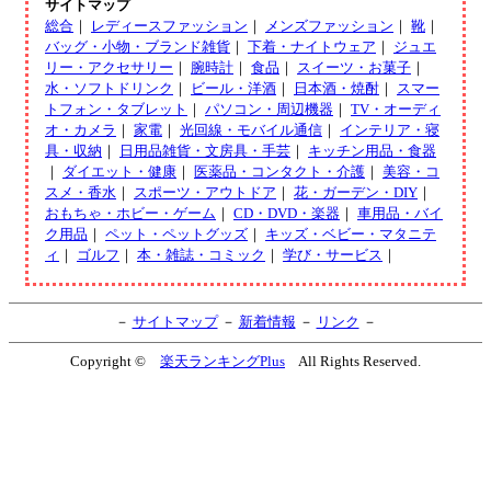
サイトマップ
総合
｜
レディースファッション
｜
メンズファッション
｜
靴
｜
バッグ・小物・ブランド雑貨
｜
下着・ナイトウェア
｜
ジュエ
リー・アクセサリー
｜
腕時計
｜
食品
｜
スイーツ・お菓子
｜
水・ソフトドリンク
｜
ビール・洋酒
｜
日本酒・焼酎
｜
スマー
トフォン・タブレット
｜
パソコン・周辺機器
｜
TV・オーディ
オ・カメラ
｜
家電
｜
光回線・モバイル通信
｜
インテリア・寝
具・収納
｜
日用品雑貨・文房具・手芸
｜
キッチン用品・食器
｜
ダイエット・健康
｜
医薬品・コンタクト・介護
｜
美容・コ
スメ・香水
｜
スポーツ・アウトドア
｜
花・ガーデン・DIY
｜
おもちゃ・ホビー・ゲーム
｜
CD・DVD・楽器
｜
車用品・バイ
ク用品
｜
ペット・ペットグッズ
｜
キッズ・ベビー・マタニテ
ィ
｜
ゴルフ
｜
本・雑誌・コミック
｜
学び・サービス
｜
－
サイトマップ
－
新着情報
－
リンク
－
Copyright ©
楽天ランキングPlus
All Rights Reserved.