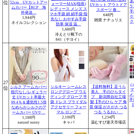
あ
位
52cm UVカットアー
ォーマーMAX(指長)
UVカット アウトドア
ラ
ムカバー【RCP 海
レディース メンズ ス
スポーツ 春…
手
外発送…
マホ手袋 絹 絹手袋 指
648円
ケ
1,944円
先なし おやすみ手袋
雑貨 ナチュリエ
ク
ネイルコレクション
防寒 保湿 温…
1,680円
冷えとり靴下の
841（ヤヨイ）
27
ハ
シルキー シームレス
【送料無料】足うら
シルク アームカバー/
位
マ
ロンググローブ ウエ
美人 手のひらタイ
指穴なし/レギュラー
メ
ディング グローブ 手
プ 新潟県自社工場
丈 UVカット率最大
手
袋 ドレス ブライダル
製【手のひら ケア 角
99.4％＆通気性1.5倍
アクセサリー フォー
質 保湿 がさがさ つる
なめらかシルクのア
マル ロング…
つる うるおい …
ームカバー UVケ…
2,100円
1,234円
1,188円
natural sunny
キャバ
温むすび楽天市場店