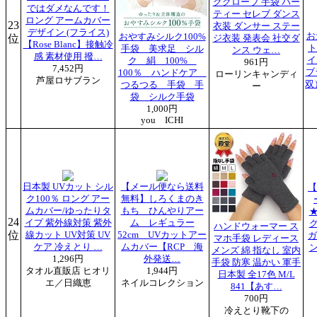
ググローブ 手袋 パー
ではダメなんです！
ティー セレブ ダンス
ロング アームカバー
23
衣装 ダンサー ステー
デザイン (フライス)
お
おやすみシルク100%
位
ジ衣装 発表会 社交ダ
【Rose Blanc】接触冷
ト
手袋 美求足 シル
ンス ウェ…
感 素材使用 撥…
イ
ク 絹 100%
961円
7,452円
ブ
100％ ハンドケア
ローリンキャンディ
芦屋ロサブラン
双
つるつる 手袋 手
ー
袋 シルク手袋
1,000円
you ICHI
日本製 UVカット シル
【メール便なら送料
【
ク100％ ロング アー
無料】しろくまのき
ムカバー/ゆったりタ
もち ひんやりアー
24
イプ 紫外線対策 紫外
ム レギュラー
ハンドウォーマー ス
位
線カット UV対策 UV
52cm UVカットアー
ガ
マホ手袋 レディース
ケア 冷えとり …
ムカバー【RCP 海
メンズ 綿 指なし 室内
1,296円
外発送…
手袋 防寒 温かい 軍手
タオル直販店 ヒオリ
1,944円
日本製 全17色 M/L
エ／日織恵
ネイルコレクション
841【あす…
700円
冷えとり靴下の