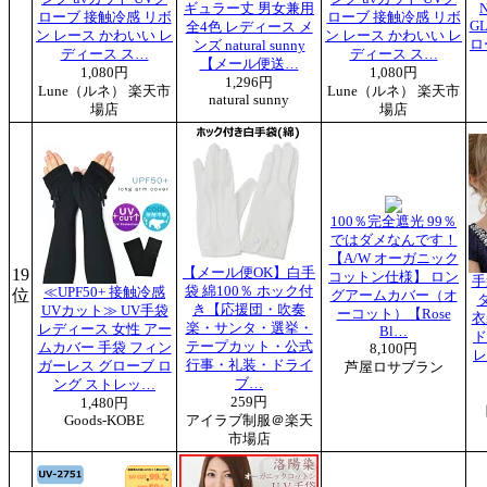
ギュラー丈 男女兼用
ローブ 接触冷感 リボ
ローブ 接触冷感 リボ
G
全4色 レディース メ
ン レース かわいい レ
ン レース かわいい レ
ロ
ンズ natural sunny
ディース ス…
ディース ス…
【メール便送…
1,080円
1,080円
1,296円
Lune（ルネ） 楽天市
Lune（ルネ） 楽天市
natural sunny
場店
場店
100％完全遮光 99％
ではダメなんです！
【A/W オーガニック
19
【メール便OK】白手
コットン仕様】 ロン
手
袋 綿100％ ホック付
≪UPF50+ 接触冷感
位
グアームカバー（オ
き【応援団・吹奏
UVカット≫ UV手袋
ーコット）【Rose
衣
楽・サンタ・選挙・
レディース 女性 アー
Bl…
ド
テープカット・公式
ムカバー 手袋 フィン
8,100円
レ
行事・礼装・ドライ
ガーレス グローブ ロ
芦屋ロサブラン
ブ…
ング ストレッ…
259円
1,480円
Goods-KOBE
アイラブ制服＠楽天
市場店