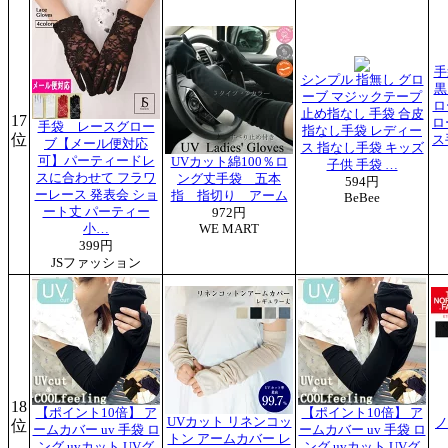
手
シンプル 指無し グロ
黒
ーブ マジックテープ
ロ
止め指なし 手袋 合皮
17
ロ
手袋 レースグロー
指なし手袋 レディー
位
ス
ブ【メール便対応
ス 指なし手袋 キッズ
可】パーティードレ
UVカット綿100％ロ
子供 手袋 …
スに合わせて フラワ
ング丈手袋 五本
594円
ーレース 発表会 ショ
指 指切り アーム
BeBee
ート丈 パーティー
972円
小…
WE MART
399円
JSファッション
18
【ポイント10倍】 ア
【ポイント10倍】 ア
UVカット リネンコッ
ノ
位
ームカバー uv 手袋 ロ
ームカバー uv 手袋 ロ
トン アームカバー レ
ング uvカット UVグ
ング uvカット UVグ