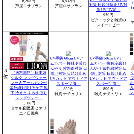
8,208円
8,532円
対策 日焼け防止 UV対
芦屋ロサブラン
芦屋ロサブラン
策 UV UV加…
950円
ピクニックと雑貨の
スイートピー
UV手袋 60cm UVアー
UV手袋 60cm UVアー
ムカバー 接触冷感 ひ
ムカバー 接触冷感 ひ
んやり 紫外線対策 日
んやり 紫外線対策 日
8
（送料無料）日本製
焼け対策 日焼け止め
焼け対策 日焼け止め
位
シルク レッグウォー
マ
UVカット アウトドア
UVカット アウトドア
マー＆アームカバー/
ホ
スポーツ 春…
スポーツ 春…
紫外線対策 UVケア 靴
み
899円
899円
下 冷えとり 冷え取り
ン
雑貨 ナチュリエ
雑貨 ナチュリエ
レッグウォー…
1,100円
タオル直販店 ヒオリ
エ／日織恵