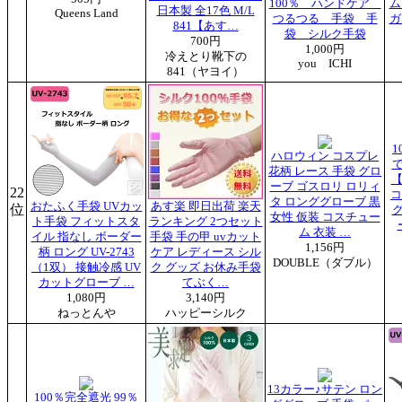
100％ ハンドケア
ム
日本製 全17色 M/L
Queens Land
つるつる 手袋 手
ガ
841【あす…
袋 シルク手袋
700円
1,000円
冷えとり靴下の
you ICHI
841（ヤヨイ）
1
ハロウィン コスプレ
花柄 レース 手袋 グロ
【
ーブ ゴスロリ ロリィ
22
コ
タ ロンググローブ 黒
おたふく手袋 UVカッ
あす楽 即日出荷 楽天
位
女性 仮装 コスチュー
ト手袋 フィットスタ
ランキング 2つセット
ム 衣装 …
イル 指なし ボーダー
手袋 手の甲 uvカット
1,156円
柄 ロング UV-2743
ケア レディース シル
DOUBLE（ダブル）
（1双） 接触冷感 UV
ク グッズ お休み手袋
カットグローブ …
てぶく…
1,080円
3,140円
ねっとんや
ハッピーシルク
13カラー♪サテン ロン
100％完全遮光 99％