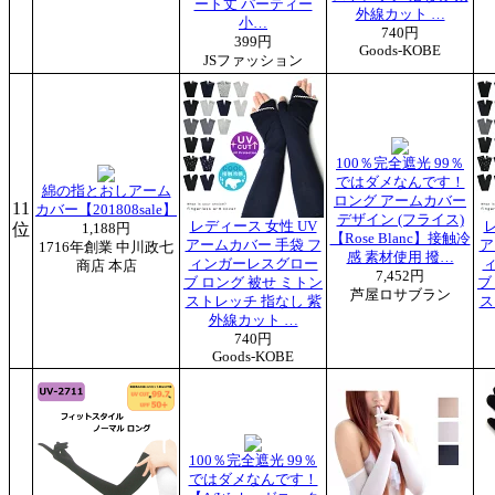
ート丈 パーティー
外線カット …
小…
740円
399円
Goods-KOBE
JSファッション
100％完全遮光 99％
ではダメなんです！
綿の指とおしアーム
ロング アームカバー
11
カバー【201808sale】
デザイン (フライス)
レディース 女性 UV
レ
位
1,188円
【Rose Blanc】接触冷
アームカバー 手袋 フ
ア
1716年創業 中川政七
感 素材使用 撥…
ィンガーレスグロー
商店 本店
7,452円
ブ ロング 被せ ミトン
ブ
芦屋ロサブラン
ストレッチ 指なし 紫
ス
外線カット …
740円
Goods-KOBE
100％完全遮光 99％
ではダメなんです！