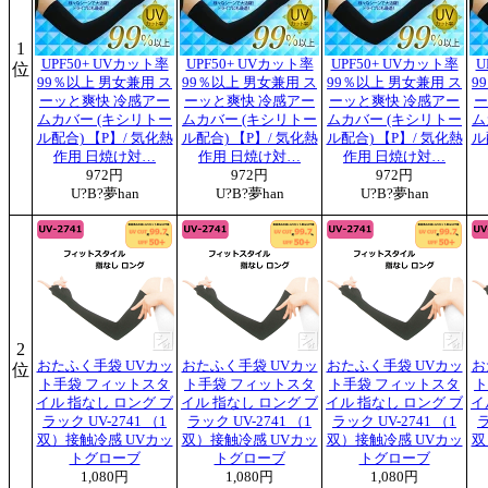
1
UPF50+ UVカット率
UPF50+ UVカット率
UPF50+ UVカット率
U
位
99％以上 男女兼用 ス
99％以上 男女兼用 ス
99％以上 男女兼用 ス
9
ーッと爽快 冷感アー
ーッと爽快 冷感アー
ーッと爽快 冷感アー
ー
ムカバー (キシリトー
ムカバー (キシリトー
ムカバー (キシリトー
ム
ル配合) 【P】/ 気化熱
ル配合) 【P】/ 気化熱
ル配合) 【P】/ 気化熱
ル
作用 日焼け対…
作用 日焼け対…
作用 日焼け対…
972円
972円
972円
U?B?夢han
U?B?夢han
U?B?夢han
2
おたふく手袋 UVカッ
おたふく手袋 UVカッ
おたふく手袋 UVカッ
お
位
ト手袋 フィットスタ
ト手袋 フィットスタ
ト手袋 フィットスタ
ト
イル 指なし ロング ブ
イル 指なし ロング ブ
イル 指なし ロング ブ
イ
ラック UV-2741 （1
ラック UV-2741 （1
ラック UV-2741 （1
ラ
双）接触冷感 UVカッ
双）接触冷感 UVカッ
双）接触冷感 UVカッ
双
トグローブ
トグローブ
トグローブ
1,080円
1,080円
1,080円