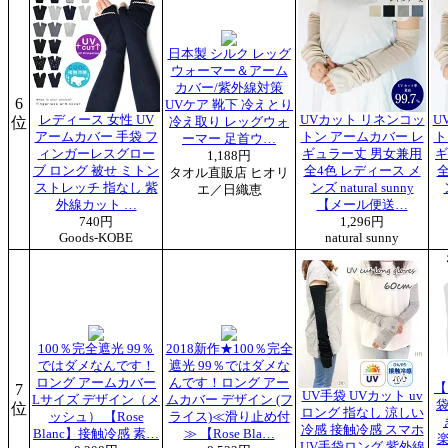
日本製 シルク レッグ
ウォーマー＆アーム
カバー/紫外線対策
6
UVケア 靴下 冷えとり
レディース 女性 UV
UVカット リネンコッ
U
位
冷え取り レッグウォ
アームカバー 手袋 フ
トン アームカバー レ
ト
ーマー 足首ウ…
ィンガーレスグロー
ギュラー丈 男女兼用
ギ
1,188円
ブ ロング 被せ ミトン
全4色 レディース メ
全
タオル直販店 ヒオリ
ストレッチ 指なし 紫
ンズ natural sunny
エ／日織恵
外線カット …
【メール便送…
740円
1,296円
Goods-KOBE
natural sunny
100％完全遮光 99％
2018新作★100％完全
ではダメなんです！
遮光 99％ではダメな
ロング アームカバー
んです！ロング アー
7
【
UV手袋 UVカット uv
Lサイズ デザイン（メ
ムカバー デザイン (フ
袋
位
ロング 指なし 涼しい
ッシュ） 【Rose
ライス)≪滑り止め付
冷感 接触冷感 スマホ
Blanc】接触冷感 素…
≫ 【Rose Bla…
UV手袋ロング 紫外線