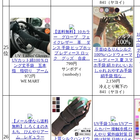
841（ヤヨイ）
【送料無料】10カラ
1
ー グローブ フェ
イクレザー 革 ダ
ロ
25
ンス 手袋 ヒップホッ
手首ゆるりんシルク
デ
位
プ レディース ロッ
100%ハンドウォーマ
【
ク グッズ 合皮…
ー レディース 夏 スマ
UVカット綿100％ロ
799円
ホ手袋 絹 かわいい お
ング丈手袋 五本
サンボディ
しゃれ おやすみ手袋
指 指切り アーム
（sunbody）
絹手袋 指な…
972円
WE MART
2,150円
冷えとり靴下の
841（ヤヨイ）
【メール便なら送料
UV手袋 53cm UVアー
無料】しろくまのき
ムカバー 接触冷感 ひ
もち ひんやりアー
んやり 紫外線対策 日
26
ム レギュラー
上質シルクハンドウ
焼け対策 日焼け止め