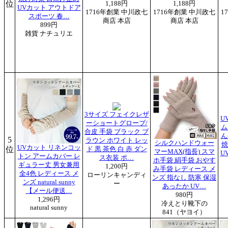
位
1,188円
1,188円
UVカット アウトドア
1716年創業 中川政七
1716年創業 中川政七
1
スポーツ 春…
商店 本店
商店 本店
899円
雑貨 ナチュリエ
3サイズ フェイクレザ
U
ーショートグローブ/
ム
合皮 手袋 ブラック ブ
ん
5
ラウン ホワイト レッ
シルクハンドウォー
焼
UVカット リネンコッ
位
ド 黒 茶色 白 赤 ダン
マーMAX(指長) スマ
U
トン アームカバー レ
ス衣装 ポ…
ホ手袋 絹手袋 おやす
ギュラー丈 男女兼用
1,200円
み手袋 レディース メ
全4色 レディース メ
ローリンキャンディ
ンズ 指なし 防寒 保湿
ンズ natural sunny
ー
あったか UV…
【メール便送…
980円
1,296円
冷えとり靴下の
natural sunny
841（ヤヨイ）