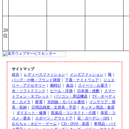
20
位
サイトマップ
総合
｜
レディースファッション
｜
メンズファッション
｜
靴
｜
バッグ・小物・ブランド雑貨
｜
下着・ナイトウェア
｜
ジュエ
リー・アクセサリー
｜
腕時計
｜
食品
｜
スイーツ・お菓子
｜
水・ソフトドリンク
｜
ビール・洋酒
｜
日本酒・焼酎
｜
スマー
トフォン・タブレット
｜
パソコン・周辺機器
｜
TV・オーディ
オ・カメラ
｜
家電
｜
光回線・モバイル通信
｜
インテリア・寝
具・収納
｜
日用品雑貨・文房具・手芸
｜
キッチン用品・食器
｜
ダイエット・健康
｜
医薬品・コンタクト・介護
｜
美容・コ
スメ・香水
｜
スポーツ・アウトドア
｜
花・ガーデン・DIY
｜
おもちゃ・ホビー・ゲーム
｜
CD・DVD・楽器
｜
車用品・バイ