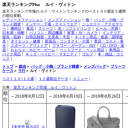
楽天ランキングPlus ルイ・ヴィトン
楽天ランキング市場の ルイ・ヴィトンランキングのベスト３０最近５週間
の順位変動。
レディースファッション
｜
メンズファッション
｜
靴
｜
バッグ・小物・ブ
ランド雑貨
｜
インナー・下着・ナイトウエア
｜
ジュエリー・アクセサリ
ー
｜
腕時計
｜
食品
｜
スイーツ
｜
水・ソフトドリンク
｜
ビール・洋酒
｜
日本酒・焼酎
｜
パソコン・周辺機器
｜
家電・AV・カメラ
｜
インテリア・
寝具・収納
｜
日用品雑貨・文房具・手芸
｜
キッチン用品・食器・調理器
具
｜
ダイエット・健康
｜
医薬品・コンタクト・介護
｜
美容・コスメ・香
水
｜
スポーツ・アウトドア
｜
フラワー・ガーデン・DIY
｜
CD・DVD・楽
器
｜
おもちゃ・ホビー・ゲーム
｜
ペットフード・ペット用品
｜
車用品・
バイク用品
｜
キッズ・ベイビー・マタニティ
｜
ゴルフ
｜
本・雑誌・コミ
ック
｜
トップ
＞
総合
＞
バッグ・小物・ブランド雑貨
＞
メンズバッグ
＞
ブリーフ
ケース
＞
ラ行
＞ ルイ・ヴィトン
ベスト１０×１２週
｜
１２週順位データ
｜
メニュー
｜
出典：
楽天ランキング市場 ルイ・ヴィトン
順
～2018年8月12日
～2018年8月19日
～2018年8月26日
位
【未使用 展示品】 ル