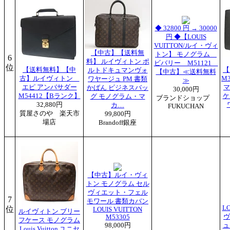
◆ 32800 円 → 30000
円 ◆【LOUIS
VUITTON/ルイ・ヴィ
【中古】【送料無
トン】 モノグラム
6
料】 ルイヴィトン ポ
ビバリー M51121
位
【送料無料】【中
【
ルトドキュマンヴォ
【中古】≪送料無料
古】ルイヴィトン
M
ワヤージュ PM 書類
≫
エピ アンバサダー
マ
かばん ビジネスバッ
30,000円
M54412【Bランク】
ケ
グ モノグラム・マ
ブランドショップ
32,880円
カ…
FUKUCHAN
質屋さのや 楽天市
99,800円
場店
Brandoff銀座
【中古】ルイ・ヴィ
トン モノグラム セル
ヴィエット・フェル
7
モワール 書類カバン
L
位
LOUIS VUITTON
ルイヴィトン ブリー
ヴ
M53305
フケース モノグラム
98,000円
ュ
Louis Vuitton ユニセ