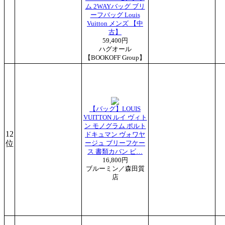
ム 2WAYバッグ ブリ
ーフバッグ Louis
Vuitton メンズ 【中
古】
59,400円
ハグオール
【BOOKOFF Group】
【バッグ】LOUIS
VUITTON ルイ ヴィト
ン モノグラム ポルト
12
ドキュマン ヴォワヤ
位
ージュ ブリーフケー
ス 書類カバン ビ…
16,800円
ブルーミン／森田質
店