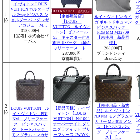
ル
イ ヴィトン LOUIS
フ
VUITTON カルターブ
バ
1
ル 2way ビジネス シ
【京都屋質店】
ルイ・ヴィトン タイ
ガ
位
ョルダー バッグ レザ
【LOUIS
ガ ポルトドキュマン
ク 
ー アカジュー M…
VUITTON ルイヴィ
ビジネスバッグ
318,000円
トン】ゼフィール
PDB MM M32709
【宝箱】株式会社パ
55 キャスター付き
【未使用 新品同
A
ーパス
旅行用バッグ 4輪キ
様】
ャリーケース ト…
208,000円
287,000円
ブランドシティ
BrandCity
京都屋質店
2
【未使用品・新古
【新品同様】ルイヴ
LOUIS VUITTON ル
品】ルイ ヴィトン
位
ィトン 【LOUIS
イ・ヴィトン PDJ
V
PDJ NM モノグラムマ
VUITTON】 N41004
NM ブリーフケー
ン
カサー M54019 メン
オーバーナイト ダミ
ス ビジネスバッ
ズ 【ビジネスバッ
エグラフィット ブリ
グ トートバッグ
フ
グ・ブリーフケー
ーフケース 2WAYシ
モノグラム・マカサ
ス】【…
ョル…