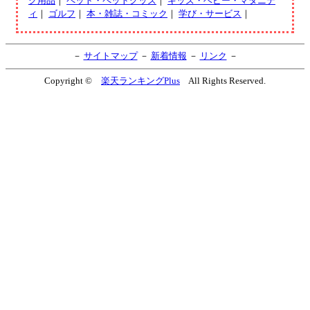
ク用品
｜
ペット・ペットグッズ
｜
キッズ・ベビー・マタニテ
ィ
｜
ゴルフ
｜
本・雑誌・コミック
｜
学び・サービス
｜
－
サイトマップ
－
新着情報
－
リンク
－
Copyright ©
楽天ランキングPlus
All Rights Reserved.