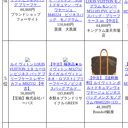
位
イ・ヴィトン ポル
LOUIS VUITTON モノ
ル
グ ブリーフケ…
トドギュマン・ヴォ
グラム モンソー
66,960円
ワヤージュ
M51185 PVC ビジネ
M
ブランドショップ
M40224 ビジネスバ
スバッグ・ブリーフ
フォーサイト
ッグ モノグラム…
ケース im 【中古】
116,640円
64,800円
質屋 大黒屋
キングラム楽天市場
店
ルイ ヴィトン LOUIS
【中古】極美品★ル
VUITTON ユタ ユーロ
イヴィトン M32752
ン ビジネス バッグ ブ
タイガ ルイヴィトン
5
【中古】【送料無
リーフケース レザー
ネオ・ロブスト2 ブリ
料】ルイヴィトン ポ
位
カフェ M92532 【中
ーフケース／ビジネ
M
ルトドキュマンヴォ
古】
スバッグ アルド…
ワヤージュ ビジネス
56,800円
105,840円
バッグ メンズ モノグ
【宝箱】株式会社パ
衣類＆ブランドリサ
ラム (M40226) | LO…
ーパス
イクル GREEN
48,300円
Brandoff銀座