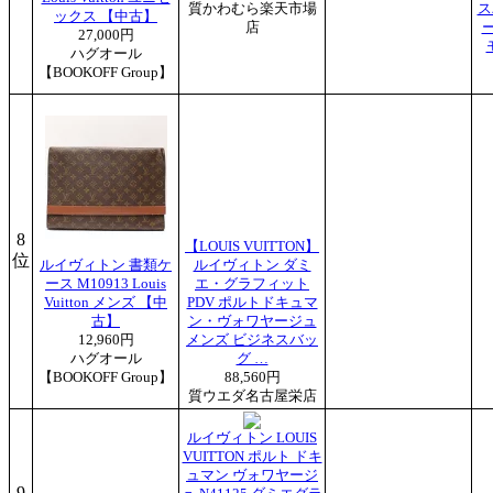
質かわむら楽天市場
ス
ックス 【中古】
店
ー
27,000円
ハグオール
【BOOKOFF Group】
8
【LOUIS VUITTON】
位
ルイヴィトン 書類ケ
ルイヴィトン ダミ
ース M10913 Louis
エ・グラフィット
Vuitton メンズ 【中
PDV ポルトドキュマ
古】
ン・ヴォワヤージュ
12,960円
メンズ ビジネスバッ
ハグオール
グ …
【BOOKOFF Group】
88,560円
質ウエダ名古屋栄店
ルイヴィトン LOUIS
VUITTON ポルト ドキ
ュマン ヴォワヤージ
9