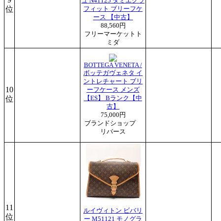
ュ N41125 ダミエグラ
位
フィット ブリーフケ
ース 【中古】
88,560円
フリーマーケットト
ミダ
BOTTEGA VENETA /
ボッテガヴェネタ イ
ントレチャート ブリ
10
ーフケース メンズ
位
【ES】 Bランク【中
古】
75,000円
ブランドショップ
リバース
11
ルイヴィトン ビバリ
位
ー M51121 モノグラ