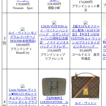
ー シ…
174,800円
228,000円
178,000円
ブランドショット東
Treasure Spot
買取小町
京
LOUIS VUITTON ル
【最大10％オフクー
イ・ヴィトン ハンド
ポン配布！8/28 9:59
ルイ・ヴィトン モノ
バッグ ロザン LVジ
迄】【中古】LOUIS
グラム クパチーノ
3
ャパン25周年記念限
VUITTON ルイ ヴィト
M56398(未使用品)
料
位
定 ノマド ビジネス
ン ロブスト2 タイガ
108,000円
バッグ ノマドレザ…
ビジネスバッグ …
ブランドシティ
ワ
216,000円
95,680円
BrandCity
ん
ブランドショップ
ゴールドエコ 楽天
デ
リファレンス
市場店
Louis Vuitton ヴィト
ン■N41125 ポルトド
キュマン・ヴォワヤ
【送料無料】
4
ージュ ダミエ グラフ
LOUISVUITTON ル
ルイ・ヴィトン
ィット ビジネスバッ