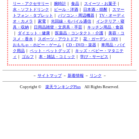
リー・アクセサリー
｜
腕時計
｜
食品
｜
スイーツ・お菓子
｜
水・ソフトドリンク
｜
ビール・洋酒
｜
日本酒・焼酎
｜
スマー
トフォン・タブレット
｜
パソコン・周辺機器
｜
TV・オーディ
オ・カメラ
｜
家電
｜
光回線・モバイル通信
｜
インテリア・寝
具・収納
｜
日用品雑貨・文房具・手芸
｜
キッチン用品・食器
｜
ダイエット・健康
｜
医薬品・コンタクト・介護
｜
美容・コ
スメ・香水
｜
スポーツ・アウトドア
｜
花・ガーデン・DIY
｜
おもちゃ・ホビー・ゲーム
｜
CD・DVD・楽器
｜
車用品・バイ
ク用品
｜
ペット・ペットグッズ
｜
キッズ・ベビー・マタニテ
ィ
｜
ゴルフ
｜
本・雑誌・コミック
｜
学び・サービス
｜
－
サイトマップ
－
新着情報
－
リンク
－
Copyright ©
楽天ランキングPlus
All Rights Reserved.