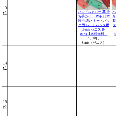
13
ハンドルカバー 革 持
ハ
位
ち手カバー 本革 日本
ち
製 手縫い トートバッ
製
ク用 ハンドバック用
ク
Zenis ゼニス B-
0164【送料無料…
1,620円
Zenis（ゼニス）
14
位
15
位