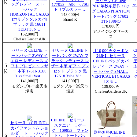
セリーヌ CELINE
位
ッグ レディース トー
177053 A90 070G
ッ
2018年秋冬新作 バッ
トバッグ
トリプルカラー …
グ CABAS PHANTOM
HORIZONTAL CABAS
148,000円
トートバッグ 17602
[ホリゾンタル カバ]
Brand K
3TNI 38NO
ブラック 黒 16611
178,000円
3DBT 38N…
アメイジングサーカ
152,800円
ス
ChelseaGardensUK
セリーヌ CELINE ト
セリーヌ CELINE ト
C
【10,000円クーポン
ートバッグ 2WAY イ
ートバッグ 2WAY ブ
ツ
対象】 セリーヌ
エロー レディース ギ
ラック レディース レ
CELINE バッグ カバ
5
フト プレゼント レザ
ザー 本革 ギフト プレ
レディース 2WAYト
位
ー 本革 17616 3xbb
ゼント ブラック 黒
ートバッグ SMALL
01cs Small Vert…
17618 3xba 38n…
VERTICAL BI CABAS
141,000円
141,000円
[スモ…
モダンブルー楽天市
モダンブルー楽天市
138,000円
場店
場店
ChelseaGardensUK
CELINE セリーヌ
セリーヌ （CELINE）
スクエア ラゲー
カバ ファントム ショ
ジ 169853 ファン
[送料無料]CELINE
ルダー トート バッグ
6
トム トートバッ