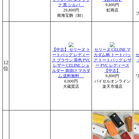
ク 黒 シルバ…
9,800円
20,800円
虹商店
南海宝飾（卸）
【中古】 セリーヌ ト
セリーヌ CELINE マ
ートバッグ レディー
カダム柄 トートバッ
セ
ス ブラウン 茶色 PVC
グ トートバッグ レザ
12
レザー CELINE ショ
ー PVC レディース
位
ルダー 肩掛け マカダ
【中古】
ム 送料無料 …
9,800円
6,000円
バイセルオンライン
大蔵質店
楽天市場店