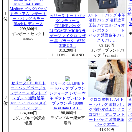
182863A4U.38NO
ー
Medium ビッグバッグ
ラ
1
ミディアム レザー ト
ザ
A4 トートバッグ 本革
セリーヌ トートバッ
位
ートバッグ カラー
濱野 バッグ 濱野皮革
グ レディース
Black レディース
3
工芸 ハナエル フィオ
CELINE バッグ
299,800円
ーレ ボクシー トート
LUGGAGE MICRO ラ
インポートセレクト
バッグ 濱野皮革 バッ
ゲージ マイクロ レザ
musee
グ リバテ…
ー 黒 ブラック 16779
69,120円
3DRU 3…
313,200円
セレブ・ブランドバ
I LOVE BRAND
ッグ「sunami」
セリーヌ CELINE ト
セリーヌ CELINE ト
ートバッグ ベージュ
ートバッグ ブラウン
レディース ギフト プ
レディース レザー 本
2
レゼント 通勤 通学
革 ギフト プレゼント
クロコ 型押し A4 ト
A
位
18635 2b3d 27nr メイ
ブラウン 茶 18380
ートバッグ 濱野 バッ
皮
ド・イン ミデ…
3a3d 04lu CAB…
グ 濱野皮革工芸 クロ
ィ
198,000円
174,000円
コ型押し デュプレ ト
バ
モダンブルー楽天市
モダンブルー楽天市
ートバッグ 濱野皮革
グ
場店
場店
バッグ 本革…
41,040円