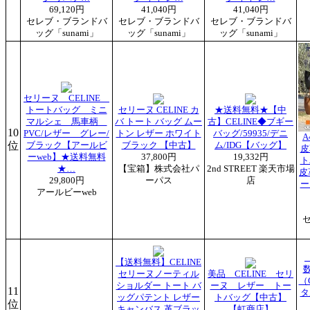
69,120円
41,040円
41,040円
セレブ・ブランドバ
セレブ・ブランドバ
セレブ・ブランドバ
ッグ「sunami」
ッグ「sunami」
ッグ「sunami」
セリーヌ CELINE
トートバッグ ミニ
セリーヌ CELINE カ
★送料無料★【中
マルシェ 馬車柄
バ トート バッグ ムー
古】CELINE◆ブギー
10
PVC/レザー グレー/
トン レザー ホワイト
バッグ/59935/デニ
A
位
ブラック【アールビ
ブラック 【中古】
ム/IDG【バッグ】
皮
ーweb】★送料無料
37,800円
19,332円
ト
★…
【宝箱】株式会社パ
2nd STREET 楽天市場
皮
29,800円
ーパス
店
ー
アールビーweb
【送料無料】CELINE
数
セリーヌノーティル
美品 CELINE セリ
（
ショルダー トート バ
ーヌ レザー トー
11
タ
ッグパテント レザー
トバッグ【中古】
位
キャンバス 革ブラッ
【虹商店】