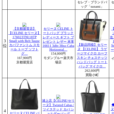
セレブ・ブランドバ
ッグ「sunami」
【京都屋質店】
セリーヌ CELINE ト
【
【CELINE セリーヌ】
ートバッグ ブラック
ン
176023TNI.18TP
レディース ギフト プ
迄
3
Small with Belt Taupe
レゼント レザー 本革
【新品同様】セリー
カバファントム スモ
位
S
16611 3dbt 38no Caba
ヌ 【CELINE】 ラゲ
ール トープ ソフト
Horizontal…
ー
ージマイクロ カーフ
グ…
154,000円
スキン チェスナッツ
167,900円
モダンブルー楽天市
ハンドバッグ トート
京都屋質店
場店
バッグ マイクロ…
262,600円
買取小町
浦上店【CELINE/セリ
◆
ーヌ】Twisted Cabas /
ヌ
ツイステッド カバ シ
4
セリーヌ CELINE バ
ョルダーバッグ