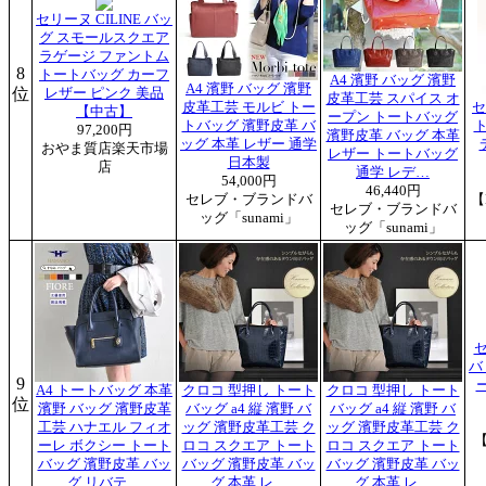
セリーヌ CILINE バッ
グ スモールスクエア
ラゲージ ファントム
8
トートバッグ カーフ
A4 濱野 バッグ 濱野
A4 濱野 バッグ 濱野
位
レザー ピンク 美品
皮革工芸 スパイス オ
皮革工芸 モルビ トー
セ
【中古】
ープン トートバッグ
トバッグ 濱野皮革 バ
ト
97,200円
濱野皮革 バッグ 本革
ッグ 本革 レザー 通学
おやま質店楽天市場
レザー トートバッグ
日本製
店
通学 レデ…
54,000円
46,440円
セレブ・ブランドバ
【
セレブ・ブランドバ
ッグ「sunami」
ッグ「sunami」
セ
バ
9
ー
A4 トートバッグ 本革
クロコ 型押し トート
クロコ 型押し トート
位
濱野 バッグ 濱野皮革
バッグ a4 縦 濱野 バ
バッグ a4 縦 濱野 バ
工芸 ハナエル フィオ
ッグ 濱野皮革工芸 ク
ッグ 濱野皮革工芸 ク
ーレ ボクシー トート
ロコ スクエア トート
ロコ スクエア トート
バッグ 濱野皮革 バッ
バッグ 濱野皮革 バッ
バッグ 濱野皮革 バッ
グ リバテ…
グ 本革 レ…
グ 本革 レ…