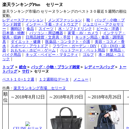
楽天ランキングPlus セリーヌ
楽天ランキング市場の セリーヌランキングのベスト３０最近５週間の順位
変動。
レディースファッション
｜
メンズファッション
｜
靴
｜
バッグ・小物・ブ
ランド雑貨
｜
インナー・下着・ナイトウエア
｜
ジュエリー・アクセサリ
ー
｜
腕時計
｜
食品
｜
スイーツ
｜
水・ソフトドリンク
｜
ビール・洋酒
｜
日本酒・焼酎
｜
パソコン・周辺機器
｜
家電・AV・カメラ
｜
インテリア・
寝具・収納
｜
日用品雑貨・文房具・手芸
｜
キッチン用品・食器・調理器
具
｜
ダイエット・健康
｜
医薬品・コンタクト・介護
｜
美容・コスメ・香
水
｜
スポーツ・アウトドア
｜
フラワー・ガーデン・DIY
｜
CD・DVD・楽
器
｜
おもちゃ・ホビー・ゲーム
｜
ペットフード・ペット用品
｜
車用品・
バイク用品
｜
キッズ・ベイビー・マタニティ
｜
ゴルフ
｜
本・雑誌・コミ
ック
｜
トップ
＞
総合
＞
バッグ・小物・ブランド雑貨
＞
レディースバッグ
＞
トー
トバッグ
＞
サ行
＞ セリーヌ
ベスト１０×１２週
｜
１２週順位データ
｜
メニュー
｜
出典：
楽天ランキング市場 セリーヌ
順
～2018年8月12日
～2018年8月19日
～2018年8月26日
位
セ
CELINE セリーヌ