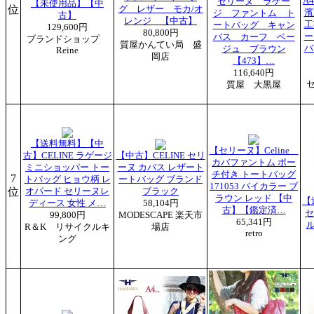
A
セリーヌ ラゲー
【未使用品】【中
位
グ レザー モカ/オ
濱
ジ ファントム ト
古】
レンジ 【中古】
工
ートバッグ キャン
129,600円
80,800円
ー
バス カーフ ベー
ブランドショップ
質屋かんてい局 盛
バ
ジュ ブラウン
Reine
岡店
【473】…
116,640円
質屋 大黒屋
【送料無料】【中
【セリーヌ】Celine
古】CELINE ラゲージ
【中古】CELINE セリ
カバファントム ポー
ミニショッパー トー
ーヌ カバス レザート
チ付き トートバッグ
7
トバッグ ヒョウ柄 レ
ートバッグ ブランド
171053 バイカラー ブ
位
オパード セリーヌレ
ブラック
ラウン レッド 【中
【
ディース 女性 メ…
58,104円
古】【鑑定済…
セ
99,800円
MODESCAPE 楽天市
65,341円
R＆K リサイクルキ
場店
retro
ング