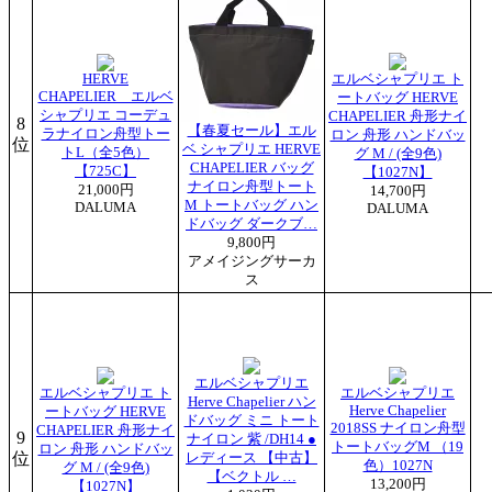
HERVE
エルベシャプリエ ト
CHAPELIER エルベ
ートバッグ HERVE
シャプリエ コーデュ
CHAPELIER 舟形ナイ
8
【春夏セール】エル
ラナイロン舟型トー
ロン 舟形 ハンドバッ
位
ベ シャプリエ HERVE
トL（全5色）
グ M / (全9色)
CHAPELIER バッグ
【725C】
【1027N】
ナイロン舟型トート
21,000円
14,700円
M トートバッグ ハン
DALUMA
DALUMA
ドバッグ ダークブ…
9,800円
アメイジングサーカ
ス
エルベシャプリエ
エルベシャプリエ ト
エルベシャプリエ
Herve Chapelier ハン
Herve Chapelier
ートバッグ HERVE
ドバッグ ミニ トート
2018SS ナイロン舟型
CHAPELIER 舟形ナイ
9
ナイロン 紫 /DH14 ●
トートバッグM （19
ロン 舟形 ハンドバッ
位
レディース 【中古】
色）1027N
グ M / (全9色)
【ベクトル …
13,200円
【1027N】