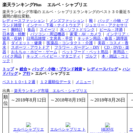
楽天ランキングPlus エルベ・シャプリエ
楽天ランキング市場の エルベ・シャプリエランキングのベスト３０最近５
週間の順位変動。
レディースファッション
｜
メンズファッション
｜
靴
｜
バッグ・小物・ブ
ランド雑貨
｜
インナー・下着・ナイトウエア
｜
ジュエリー・アクセサリ
ー
｜
腕時計
｜
食品
｜
スイーツ
｜
水・ソフトドリンク
｜
ビール・洋酒
｜
日本酒・焼酎
｜
パソコン・周辺機器
｜
家電・AV・カメラ
｜
インテリア・
寝具・収納
｜
日用品雑貨・文房具・手芸
｜
キッチン用品・食器・調理器
具
｜
ダイエット・健康
｜
医薬品・コンタクト・介護
｜
美容・コスメ・香
水
｜
スポーツ・アウトドア
｜
フラワー・ガーデン・DIY
｜
CD・DVD・楽
器
｜
おもちゃ・ホビー・ゲーム
｜
ペットフード・ペット用品
｜
車用品・
バイク用品
｜
キッズ・ベイビー・マタニティ
｜
ゴルフ
｜
本・雑誌・コミ
ック
｜
トップ
＞
総合
＞
バッグ・小物・ブランド雑貨
＞
レディースバッグ
＞
ハン
ドバッグ
＞
ア行
＞ エルベ・シャプリエ
ベスト１０×１２週
｜
１２週順位データ
｜
メニュー
｜
出典：
楽天ランキング市場 エルベ・シャプリエ
順
～2018年8月12日
～2018年8月19日
～2018年8月26日
位
エルベシャプリエ
エルベシャプリエ ト
HERVE
エ