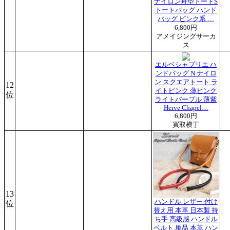
ナイロン舟型トートS
トートバッグ ハンド
バッグ ピンク系 …
6,800円
アメイジングサーカ
ス
エルベシャプリエ ハ
ンドバッグ N ナイロ
ン スクエアトート ラ
12
イトピンク 薄ピンク
位
ライトパープル 薄紫
Herve Chapel…
6,800円
買取横丁
13
ハンドル レザー 付け
位
替え用 本革 日本製 持
ち手 高級感 ハンドル
ベルト 単品 本革 ハン