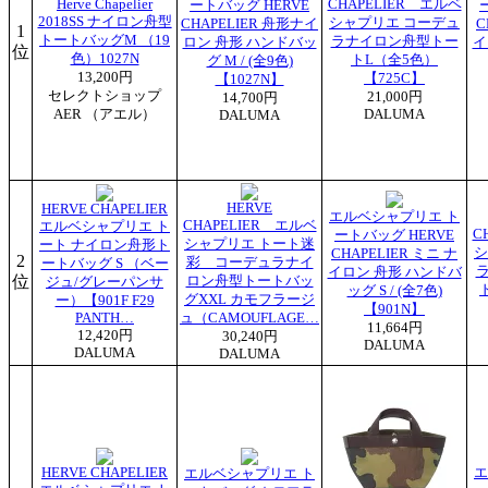
Herve Chapelier
CHAPELIER エルベ
ートバッグ HERVE
2018SS ナイロン舟型
シャプリエ コーデュ
CHAPELIER 舟形ナイ
C
1
トートバッグM （19
ラナイロン舟型トー
ロン 舟形 ハンドバッ
イ
位
色）1027N
トL（全5色）
グ M / (全9色)
13,200円
【725C】
【1027N】
セレクトショップ
21,000円
14,700円
AER （アエル）
DALUMA
DALUMA
HERVE
HERVE CHAPELIER
エルベシャプリエ ト
CHAPELIER エルベ
エルベシャプリエ ト
C
ートバッグ HERVE
シャプリエ トート迷
ート ナイロン舟形ト
シ
CHAPELIER ミニ ナ
2
彩 コーデュラナイ
ートバッグ S （ベー
イロン 舟形 ハンドバ
位
ロン舟型トートバッ
ジュ/グレーパンサ
ッグ S / (全7色)
グXXL カモフラージ
ー）【901F F29
【901N】
PANTH…
ュ（CAMOUFLAGE…
11,664円
12,420円
30,240円
DALUMA
DALUMA
DALUMA
HERVE CHAPELIER
エ
エルベシャプリエ ト