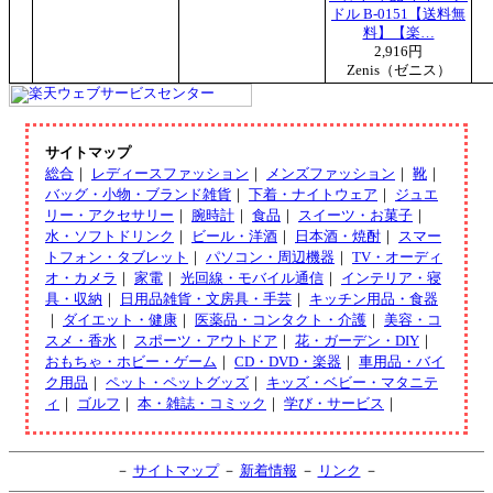
ドル B-0151【送料無
料】【楽…
2,916円
Zenis（ゼニス）
サイトマップ
総合
｜
レディースファッション
｜
メンズファッション
｜
靴
｜
バッグ・小物・ブランド雑貨
｜
下着・ナイトウェア
｜
ジュエ
リー・アクセサリー
｜
腕時計
｜
食品
｜
スイーツ・お菓子
｜
水・ソフトドリンク
｜
ビール・洋酒
｜
日本酒・焼酎
｜
スマー
トフォン・タブレット
｜
パソコン・周辺機器
｜
TV・オーディ
オ・カメラ
｜
家電
｜
光回線・モバイル通信
｜
インテリア・寝
具・収納
｜
日用品雑貨・文房具・手芸
｜
キッチン用品・食器
｜
ダイエット・健康
｜
医薬品・コンタクト・介護
｜
美容・コ
スメ・香水
｜
スポーツ・アウトドア
｜
花・ガーデン・DIY
｜
おもちゃ・ホビー・ゲーム
｜
CD・DVD・楽器
｜
車用品・バイ
ク用品
｜
ペット・ペットグッズ
｜
キッズ・ベビー・マタニテ
ィ
｜
ゴルフ
｜
本・雑誌・コミック
｜
学び・サービス
｜
－
サイトマップ
－
新着情報
－
リンク
－