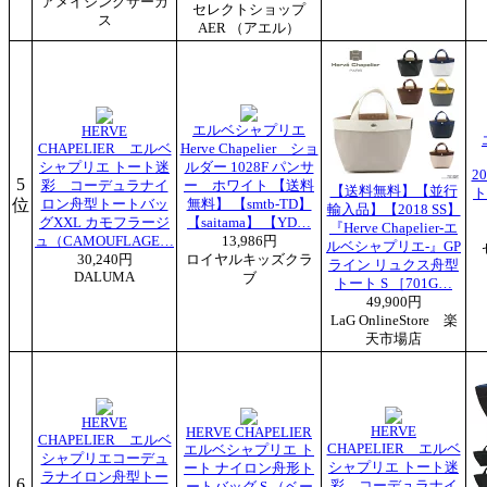
アメイジングサーカ
セレクトショップ
ス
AER （アエル）
エルベシャプリエ
HERVE
CHAPELIER エルベ
Herve Chapelier ショ
シャプリエ トート迷
ルダー 1028F パンサ
2
5
彩 コーデュラナイ
ー ホワイト 【送料
【送料無料】【並行
ト
位
ロン舟型トートバッ
無料】 【smtb-TD】
輸入品】【2018 SS】
グXXL カモフラージ
【saitama】 【YD…
『Herve Chapelier-エ
ュ（CAMOUFLAGE…
13,986円
ルベシャプリエ-』GP
30,240円
ロイヤルキッズクラ
ライン リュクス舟型
DALUMA
ブ
トート S ［701G…
49,900円
LaG OnlineStore 楽
天市場店
HERVE
HERVE
HERVE CHAPELIER
CHAPELIER エルベ
CHAPELIER エルベ
エルベシャプリエ ト
シャプリエコーデュ
シャプリエ トート迷
ート ナイロン舟形ト
ラナイロン舟型トー
6
彩 コーデュラナイ
ートバッグ S （ベー