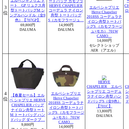
エルベシャプリエ ト
ートバッグ カモフラ
ート GP リュクス舟
HERVE CHAPELIER
C
3
エルベシャプリエ
型トートバッグM シ
コーデュラ ナイロン
ロ
Herve Chapelier
位
ングルハンドル（全9
舟型 トートバッグ
2018SS コーデュラナ
色）【707GP】
S（カモフラージュ…
イロン舟型トートバ
69,800円
14,990円
ッグS （カモフラージ
DALUMA
DALUMA
ュ×モカ） 701W
CAMO…
14,000円
セレクトショップ
AER （アエル）
HERVE
CHAPELIER エルベ
C
シャプリエ コーデュ
シ
4
エルベシャプリエ
【春夏セール】エル
ラナイロン舟型 ハン
ラ
Herve Chapelier
位
ベ シャプリエ HERVE
ドバッグS（全9色）
ド
2018SS コーデュラナ
CHAPELIER バッグ
【701C】
イロン舟型トートバ
ナイロン舟型トート
13,800円
ッグS （カモフラージ
M トートバッグ ハン
DALUMA
ュ×モカ） 701W
ドバッグ ダークブ…
CAMO…
9,800円
14,000円