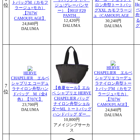
トバッグM（カモフ
He
位
ロン舟型トートバッ
ジュ/グレーパンサ
ラージュ×モカ）
ベ
グXXL カモフラージ
ー）【901F F29
【707W
舟
PANTH…
ュ（CAMOUFLAGE…
CAMOUFLAGE】
る
12,420円
30,240円
24,840円
DALUMA
グ
DALUMA
DALUMA
HERVE
CHAPELIER エルベ
HERVE
CHAPELIER エルベ
シャプリエコーデュ
シャプリエ コーデュ
ラナイロン舟型トー
7
【春夏セール】エル
ラナイロン舟型ハン
トバッグM（カモフ
位
ベ シャプリエ HERVE
ドバッグ M（全4
ラージュ×モカ）
CHAPELIER バッグ
色）【707C】
【707W
ナイロン舟型ショル
23,700円
CAMOUFLAGE】
ダーML トートバッグ
DALUMA
24,840円
ハンドバッグ ダー…
DALUMA
10,800円
アメイジングサーカ
ス