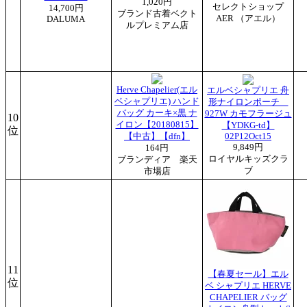
1,020円
セレクトショップ
14,700円
ブランド古着ベクト
AER （アエル）
DALUMA
ルプレミアム店
Herve Chapelier(エル
エルベシャプリエ 舟
ベシャプリエ) ハンド
形ナイロンポーチ
バッグ カーキ×黒 ナ
927W カモフラージュ
10
イロン【20180815】
【YDKG-td】
位
【中古】【dfn】
02P12Oct15
9,849円
164円
ロイヤルキッズクラ
ブランディア 楽天
ブ
市場店
11
【春夏セール】エル
位
ベ シャプリエ HERVE
CHAPELIER バッグ