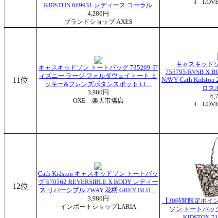
I LOV
KIDSTON 669931 レディース コーラル
4,280円
ブランドショップ AXES
キャスキッドソ
キャスキッドソン トートバッグ 735209 デ
755795/RVSB X 
ィズニー ラージ フォルダウェイトート ミ
11位
NAVY Cath Kids
ッキー&フレンズボタンスポット Li…
ロス
3,980円
6,
OXE 楽天市場店
I LOV
Cath Kidston キャスキッドソン トートバッ
グ 670562 REVERSIBLE X BODY レディー
12位
ス リバーシブル 2WAY 花柄 GREY BLU…
3,980円
【30時間限定ポイ
インポートショップLARIA
ソン トートバッグ
KIDSTON 