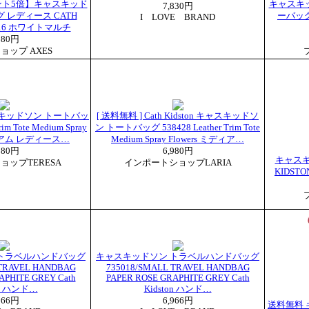
ント5倍】キャスキッド
キャスキ
7,830円
 レディース CATH
ーバッグ
I LOVE BRAND
5016 ホワイトマルチ
980円
ョップ AXES
 キャスキッドソン トートバッ
[ 送料無料 ] Cath Kidston キャスキッドソ
rim Tote Medium Spray
ン トートバッグ 538428 Leather Trim Tote
ディアム レディース…
Medium Spray Flowers ミディア…
980円
6,980円
キャスキ
ップTERESA
インポートショップLARIA
KIDST
トラベルハンドバッグ
キャスキッドソン トラベルハンドバッグ
 TRAVEL HANDBAG
735018/SMALL TRAVEL HANDBAG
APHITE GREY Cath
PAPER ROSE GRAPHITE GREY Cath
on ハンド…
Kidston ハンド…
966円
6,966円
送料無料 