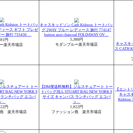
h Kidston トートバッ
キャスキッドソン Cath Kidston トートバッ
レディース ギフト プレゼ
グ 2WAY ブルー レディース 旅行 774147
 旅行 755436 …
button spot charcoal FOLDAWAY OV…
5,380円
481円
キャスキ
モダンブルー楽天市場店
ー楽天市場店
ス CATH 
ジルスチュアート トー
【DM便送料無料】ジルスチュアート トー
【エントリ
T BAG NEW YORK S
トバッグJILL STUART BAG NEW YORK S
キャスキ
 ランチバッグ エコバ
サイズ キャンバス ランチバッグ エコバ
Kidsto
ッ…
ッ…
922円
1,922円
燕 楽天市場店
ファッション燕 楽天市場店