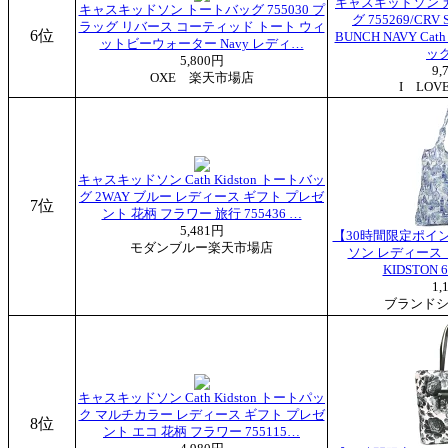
キャスキッドソン 
キャスキッドソン トートバッグ 755030 プ
グ 755269/CRV 
ラッグ リバース コーティッド トート ウィ
6位
BUNCH NAVY Cat
ットビーウォーター Navy レディ…
ッグ
5,800円
9,
OXE 楽天市場店
I LOV
キャスキッドソン Cath Kidston トートバッ
グ 2WAY ブルー レディース ギフト プレゼ
7位
ント 花柄 フラワー 旅行 755436 …
5,481円
【30時間限定ポイ
モダンブルー楽天市場店
ソン レディース 
KIDSTON 
1,
ブランドシ
キャスキッドソン Cath Kidston トートパッ
ク マルチカラー レディース ギフト プレゼ
8位
ント エコ 花柄 フラワー 755115…