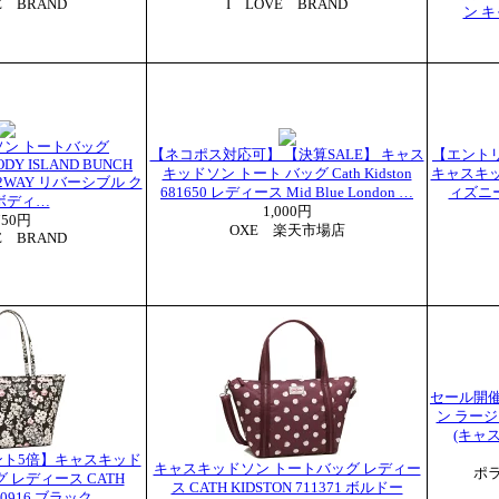
E BRAND
I LOVE BRAND
ン 
ン トートバッグ
【ネコポス対応可】 【決算SALE】 キャス
【エントリ
BODY ISLAND BUNCH
キッドソン トート バッグ Cath Kidston
キャスキッド
ton 2WAY リバーシブル ク
681650 レディース Mid Blue London …
ィズニ
ボディ…
1,000円
750円
OXE 楽天市場店
E BRAND
セール開催中
ン ラージ
(キャ
ント5倍】キャスキッド
キャスキッドソン トートバッグ レディー
ポ
 レディース CATH
ス CATH KIDSTON 711371 ボルドー
710916 ブラック