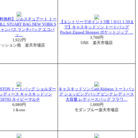
送料無料】ジルスチュアート トー
【エントリーでポイント5倍！9/11 1:59ま
L STUART BAG NEW YORK S
で】キャスキッドソン トートバッグ
キャンバス ランチバッグ エコバ
Pocket Zipped Shopper ポケットジップ …
ッ…
3,700円
1,922円
OXE 楽天市場店
ァッション燕 楽天市場店
IDSTON トートバッグ ショルダー
キャスキッドソン Cath Kidston トートバッ
 レディース キャスキッドソン
グ ショッピングバッグ ピンク レディース
759793 ネイビーマルチ
大容量 レディースバッグ フラワ…
6,980円
1,000円
1＆one
モダンブルー楽天市場店