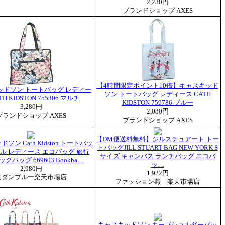
2,280円
ブランドショップ AXES
【4時間限定ポイント10倍】キャスキッド
ッドソン トートバッグ レディー
ソン トートバッグ レディース CATH
TH KIDSTON 755306 マルチ
KIDSTON 759786 ブルー
3,280円
2,080円
ブランドショップ AXES
ブランドショップ AXES
【DM便送料無料】ジルスチュアート トー
ソン Cath Kidston トートバッ
トバッグJILL STUART BAG NEW YORK S
プル レディース エコバッグ 旅行
サイズ キャンバス ランチバッグ エコバ
クバッグ 669603 Bookba…
ッ…
2,980円
1,922円
モダンブルー楽天市場店
ファッション燕 楽天市場店