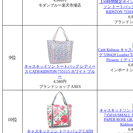
4,980円
【30時間限定ポイ
モダンブルー楽天市場店
ソン トートバッグ
KIDSTON 75
6,
ブランドシ
Cath Kidston
グ 538428 Leather T
9位
Flowers ミ
6,
キャスキッドソン トートバッグ レディー
インポートショ
ス CATH KIDSTON 755115 ホワイト ブル
ー
4,580円
ブランドショップ AXES
キャスキッドソン 
735018/SMALL
10位
PAPER ROSE GR
Kidst
6,
キャスキッドソン トートバッグ CATH