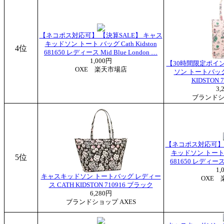
【ネコポス対応可】 【決算SALE】 キャス
キッドソン トート バッグ Cath Kidston
4位
681650 レディース Mid Blue London …
1,000円
【30時間限定ポイ
OXE 楽天市場店
ソン トートバッグ
KIDSTON 
3,
ブランドシ
【ネコポス対応可】 
キッドソン トート バッ
5位
681650 レディース M
1,
キャスキッドソン トートバッグ レディー
OXE 
ス CATH KIDSTON 710916 ブラック
6,280円
ブランドショップ AXES