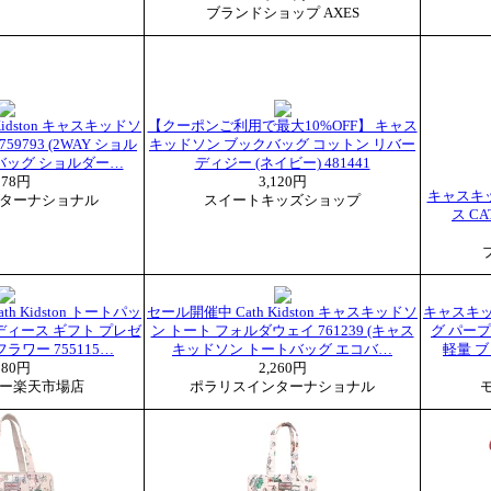
ブランドショップ AXES
Kidston キャスキッドソ
【クーポンご利用で最大10%OFF】 キャス
59793 (2WAY ショル
キッドソン ブックバッグ コットン リバー
バッグ ショルダー…
ディジー (ネイビー) 481441
378円
3,120円
キャスキ
ターナショナル
スイートキッズショップ
ス CA
h Kidston トートパッ
セール開催中 Cath Kidston キャスキッドソ
キャスキッド
ディース ギフト プレゼ
ン トート フォルダウェイ 761239 (キャス
グ パー
フラワー 755115…
キッドソン トートバッグ エコバ…
軽量 ブッ
980円
2,260円
ー楽天市場店
ポラリスインターナショナル