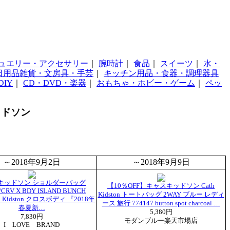
ュエリー・アクセサリー
｜
腕時計
｜
食品
｜
スイーツ
｜
水・
日用品雑貨・文房具・手芸
｜
キッチン用品・食器・調理器具
IY
｜
CD・DVD・楽器
｜
おもちゃ・ホビー・ゲーム
｜
ペッ
ッドソン
～2018年9月2日
～2018年9月9日
キッドソン ショルダーバッグ
【10％OFF】キャスキッドソン Cath
/CRV X BDY ISLAND BUNCH
Kidston トートバッグ 2WAY ブルー レディ
th Kidston クロスボディ 『2018年
ース 旅行 774147 button spot charcoal …
春夏新…
5,380円
7,830円
モダンブルー楽天市場店
I LOVE BRAND