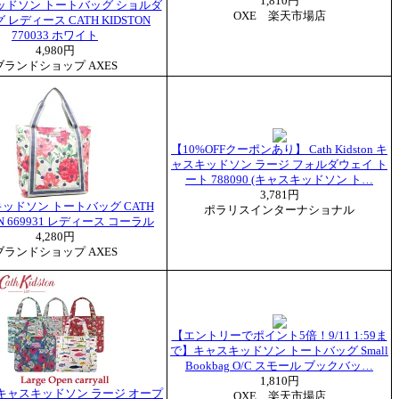
1,810円
ッドソン トートバッグ ショルダ
OXE 楽天市場店
 レディース CATH KIDSTON
770033 ホワイト
4,980円
ブランドショップ AXES
【10%OFFクーポンあり】 Cath Kidston キ
ャスキッドソン ラージ フォルダウェイ ト
ート 788090 (キャスキッドソン ト…
3,781円
ッドソン トートバッグ CATH
ポラリスインターナショナル
ON 669931 レディース コーラル
4,280円
ブランドショップ AXES
【エントリーでポイント5倍！9/11 1:59ま
で】キャスキッドソン トートバッグ Small
Bookbag O/C スモール ブックバッ…
1,810円
キャスキッドソン ラージ オープ
OXE 楽天市場店