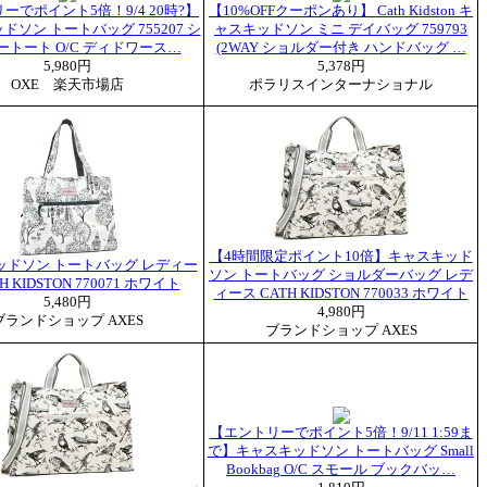
ーでポイント5倍！9/4 20時?】
【10%OFFクーポンあり】 Cath Kidston キ
ソン トートバッグ 755207 シ
ャスキッドソン ミニ デイバッグ 759793
ートート O/C ディドワース…
(2WAY ショルダー付き ハンドバッグ …
5,980円
5,378円
OXE 楽天市場店
ポラリスインターナショナル
【4時間限定ポイント10倍】キャスキッド
ッドソン トートバッグ レディー
ソン トートバッグ ショルダーバッグ レデ
H KIDSTON 770071 ホワイト
ィース CATH KIDSTON 770033 ホワイト
5,480円
4,980円
ブランドショップ AXES
ブランドショップ AXES
【エントリーでポイント5倍！9/11 1:59ま
で】キャスキッドソン トートバッグ Small
Bookbag O/C スモール ブックバッ…