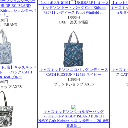
カーブショルダーバッ
【ネコポス対応可】 【決算SALE】 キャス
【エントリ
SHLDR BG ISLAND
キッドソン トート バッグ Cath Kidston
キャスキッド
h Kidston ショルダーバ
735711 レディース Petrol Winfield …
ョルダ
 『…
1,000円
720円
OXE 楽天市場店
E BRAND
ント5倍】キャスキッド
キャスキッドソン エコバッグ レディース
キャスキ
トートバッグ CATH
CATH KIDSTON 712439 ネイビー
ス CAT
681650 ブルー
1,380円
180円
ブランドショップ AXES
ョップ AXES
キャスキッドソン ショルダーバッグ
755825/CRV X BDY ISLAND BUNCH
NAVY Cath Kidston クロスボディ 『2018年
春夏新…