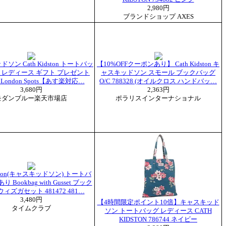
2,980円
ブランドショップ AXES
ソン Cath Kidston トートバッ
【10%OFFクーポンあり】 Cath Kidston キ
ク レディース ギフト プレゼント
ャスキッドソン スモール ブックバッグ
2 London Spots【あす楽対応…
O/C 788328 (オイルクロス ハンドバッ…
3,680円
2,363円
モダンブルー楽天市場店
ポラリスインターナショナル
idston(キャスキッドソン) トートバ
 Bookbag with Gusset ブック
ィズガセット 481472 481…
3,480円
【4時間限定ポイント10倍】キャスキッド
タイムクラブ
ソン トートバッグ レディース CATH
KIDSTON 786744 ネイビー