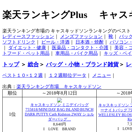
楽天ランキングPlus キャ
楽天ランキング市場の キャスキッドソンランキングのベスト
レディースファッション
｜
メンズファッション
｜
靴
｜
バッ
ソフトドリンク
｜
ビール・洋酒
｜
日本酒・焼酎
｜
パソコン
｜
ダイエット・健康
｜
医薬品・コンタクト・介護
｜
美容・
トフード・ペット用品
｜
車用品・バイク用品
｜
キッズ・ベイ
トップ
＞
総合
＞
バッグ・小物・ブランド雑貨
＞
レ
ベスト１０×１２週
｜
１２週順位データ
｜
メニュー
｜
出典：
楽天ランキング市場 キャスキッドソン
順位
～2018年8月12日
～201
キャスキッドソン ミニデイバッグ
キャスキッドソン 
755818/MINI DAY BAG ISLAND BUNCH
ーナイトバッグ 7553
1位
DARK PUTTY Cath Kidston 2WAY ショル
WELLESLEY BLOSS
ダーバッグ…
Ki
7,
8,640円
I LOV
I LOVE BRAND