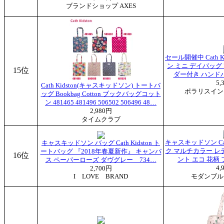
ブランドショップ AXES
セール開催中 Cath 
ン ミニ デイバッグ 7
15位
ダー付き ハンド
5,
Cath Kidston(キャスキッドソン) トートバ
ポラリスイン
ッグ Bookbag Cotton ブックバッグコット
ン 481465 481496 506502 506496 48…
2,980円
タイムクラブ
キャスキッドソン Cat
キャスキッドソン バッグ Cath Kidston ト
ク マルチカラー レ
ートバッグ 『2018年春夏新作』 キャンバ
16位
ント エコ 花柄 
ス ペーパーローズ ダヴグレー 734…
4,
2,700円
I LOVE BRAND
モダンブル