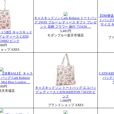
【DM便
キャスキッドソン Cath Kidston トートバッ
トバッグJIL
グ 2WAY ブルー レディース ギフト プレゼ
サイズ 
ント 花柄 フラワー 旅行 755436 …
5,481円
ント5倍】キャスキッド
モダンブルー楽天市場店
 レディース CATH
フ
734882 ピンク
280円
ョップ AXES
【決算SALE】 キャス
CATH K
グ Cath Kidston
バッグ
id Blue London …
000円
キャスキッドソン トートバッグ エコバッ
楽天市場店
グ レディース CATH KIDSTON 736350 ピ
ンク
1,080円
ブランドショップ AXES