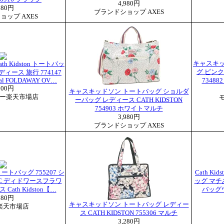
4,980円
280円
ブランドショップ AXES
ョップ AXES
キャスキッド
h Kidston トートバッ
グ ピン
ディース 旅行 774147
rcoal FOLDAWAY OV…
73488
000円
キャスキッドソン トートバッグ ショルダ
ー楽天市場店
ーバッグ レディース CATH KIDSTON
754903 ホワイトマルチ
3,980円
ブランドショップ AXES
トバッグ 755207 シ
Cath K
C ディドワースフラワ
ッグ マチあり
 Cath Kidston【…
バッグウ
980円
キャスキッドソン トートバッグ レディー
楽天市場店
ス CATH KIDSTON 755306 マルチ
3,280円