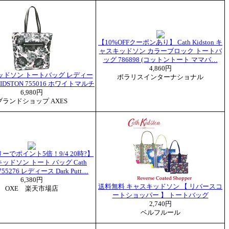
【10%OFFクーポンあり】 Cath Kidston キ
ャスキッドソン カラーブロック トートバ
ッグ 786898 (コットントート ママバ…
4,860円
ッドソン トートバッグ レディー
ポラリスインターナショナル
KIDSTON 755016 ホワイトマルチ
6,980円
ブランドショップ AXES
ーでポイント5倍！9/4 20時?】
ッドソン トート バッグ Cath
n 755276 レディース Dark Putt…
6,380円
送料無料 キャスキッドソン 【 リバースコ
OXE 楽天市場店
ートショッパー 】 トートバッグ
2,740円
ベルフルール