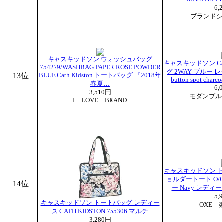
6,
ブランドシ
キャスキッドソン ウォッシュバッグ
キャスキッドソン Cat
754279/WASHBAG PAPER ROSE POWDER
グ 2WAY ブルー レ
13位
BLUE Cath Kidston トートバッグ 『2018年
button spot cha
春夏…
6,
3,510円
モダンブル
I LOVE BRAND
キャスキッドソン トー
ョルダートート O/
14位
ー Navy レディース
5,
キャスキッドソン トートバッグ レディー
OXE 
ス CATH KIDSTON 755306 マルチ
3,280円