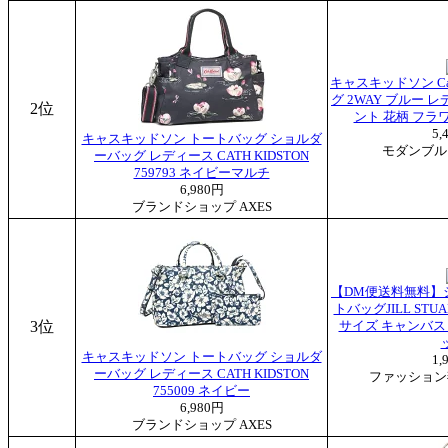
キャスキッドソン Cat
グ 2WAY ブルー 
2位
ント 花柄 フラワー
5,
キャスキッドソン トートバッグ ショルダ
モダンブル
ーバッグ レディース CATH KIDSTON
759793 ネイビーマルチ
6,980円
ブランドショップ AXES
【DM便送料無料】
トバッグJILL STUAR
3位
サイズ キャンバス
キャスキッドソン トートバッグ ショルダ
1,
ーバッグ レディース CATH KIDSTON
ファッション
755009 ネイビー
6,980円
ブランドショップ AXES