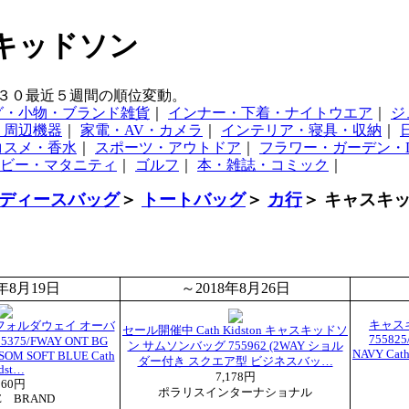
スキッドソン
３０最近５週間の順位変動。
グ・小物・ブランド雑貨
｜
インナー・下着・ナイトウエア
｜
ジ
・周辺機器
｜
家電・AV・カメラ
｜
インテリア・寝具・収納
｜
コスメ・香水
｜
スポーツ・アウトドア
｜
フラワー・ガーデン・D
ビー・マタニティ
｜
ゴルフ
｜
本・雑誌・コミック
｜
ディースバッグ
＞
トートバッグ
＞
カ行
＞ キャスキ
8年8月19日
～2018年8月26日
キャス
フォルダウェイ オーバ
セール開催中 Cath Kidston キャスキッドソ
755825
75/FWAY ONT BG
ン サムソンバッグ 755962 (2WAY ショル
NAVY Ca
OM SOFT BLUE Cath
ダー付き スクエア型 ビジネスバッ…
dst…
7,178円
560円
ポラリスインターナショナル
E BRAND