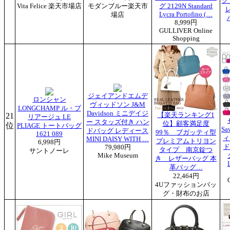
グ
Vita Felice 楽天市場店
モダンブルー楽天市
グ 2129N Standard
Lycra Portofino (…
場店
8,999円
GULLIVER Online
Shopping
ジェイアンドエムデ
ロンシャン
ヴィッドソン J&M
LONGCHAMP ル・プ
Davidson ミニデイジ
21
【楽天ランキング1
リアージュ LE
ー スタッズ付き ハン
位】顧客満足度
位
PLIAGE トートバッグ
Sa
ドバッグ レディース
99％ ブガッティ型
1621 089
ィ
MINI DAISY WITH …
プレミアムトリヨン
6,998円
ド
79,980円
タイプ 南京錠つ
サントノーレ
Mike Museum
き レザーバッグ 本
革バッグ…
22,464円
4Uファッションバッ
グ・財布のお店