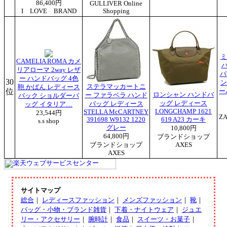
86,400円
GULLIVER Online
I LOVE BRAND
Shopping
ミ
CAMELIA ROMA カメ
リアローマ 2way レザ
バ
ー ハンドバッグ 4色
30
ン
ステラマッカートニ
鞄 かばん レディース
位
ー
ロンシャン ハンドバ
ー ファラベラ ハンド
バック ショルダーバ
ッグ レディース
バッグ レディース
ッグ イタリア…
LONGCHAMP 1621
STELLA McCARTNEY
23,544円
Z
391698 W9132 1220
619 A23 カーキ
s.s shop
グレー
10,800円
64,800円
ブランドショップ
ブランドショップ
AXES
AXES
サイトマップ
総合
｜
レディースファッション
｜
メンズファッション
｜
靴
｜
バッグ・小物・ブランド雑貨
｜
下着・ナイトウェア
｜
ジュエ
リー・アクセサリー
｜
腕時計
｜
食品
｜
スイーツ・お菓子
｜