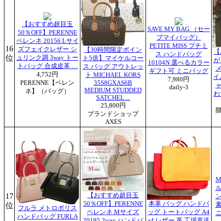
【おすすめ超目玉
SAVE MY BAG （セー
50％OFF】PERENNE
ブマイバッグ）
ペレンネ 20156 Lサイ
PETITE MISS プチミ
16
ズフェイクレザー シ
【30時間限定ポイン
【
ス ハンドバッグ
位
ュリンク調 3way トー
ト5倍】マイケルコー
が
10104N 選べるカラー
トバッグ 合成皮革 …
ス バッグ アウトレッ
ギフト可 ミニバッグ
4,752円
ト MICHAEL KORS
イ
7,980円
PERENNE【ペレン
35S8GXAS6B
daily-3
MEDIUM STUDDED
ネ】（バッグ）
わ
SATCHEL ...
25,800円
ブランドショップ
AXES
M
17
【おすすめ超目玉
50％OFF】PERENNE
本革 バッグ ハンドバ
位
フルラ メトロポリス
ペレンネ Mサイズ
ッグ トートバッグ A4
ハンドバッグ FURLA
20195 2way ハンドバ
a4 レザー 革 工場直送