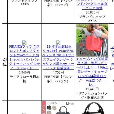
ブランドショップ
PERENNE【ペレン
ンドバッグ ショルダ
AXES
ネ】（バッグ）
ーバッグ 無地
26,800円
ブランドショップ
AXES
FIRANO(フィラノ)フ
【おすすめ超目玉
フ
ロントリボンアクセ
50％OFF】PERENNE
ン
ント2WAYバッグ お
ペレンネ 20156 Lサイ
様
24
キューブバッグGM 新
しゃれ カバン | バッ
ズフェイクレザー シ
色入荷！商品レビュ
位
グ トートバッグ レデ
ュリンク調 3way トー
D
ー4.7以上！！！6色上
ィース 2way トー…
トバッグ 合成皮革 …
レ
質レザー！キューブ
5,940円
4,752円
バッグGM高級ロッ
ディアフローラ日本
PERENNE【ペレン
ク 南京錠つき
橋
ネ】（バッグ）
レ…
19,440円
4Uファッションバッ
グ・財布のお店