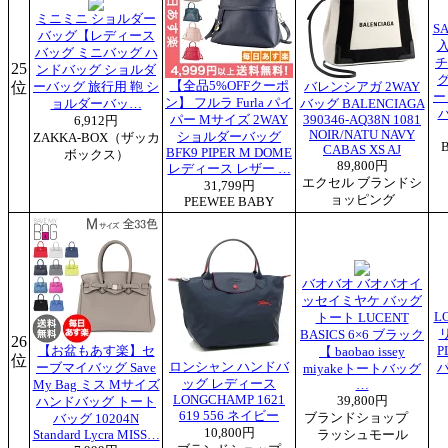
ミニミニ ショルダー
S
バッグ【レディース
バッグ ミニバッグ ハ
チ
25
ンドバッグ ショルダ
グ
位
【全品5%OFFクーポ
ーバッグ 旅行用 鞄 シ
バレンシアガ 2WAY
ー
ン】 フルラ Furla パイ
ョルダーバッ…
バッグ BALENCIAGA
バ
パー Mサイズ 2WAY
390346-AQ38N 1081
6,912円
NOIR/NATU NAVY
ショルダーバッグ
ZAKKA-BOX（ザッカ
CABAS XS AJ
BFK9 PIPER M DOME
ボックス）
89,800円
レディース レザー …
エクセル ブランドシ
31,799円
ョッピング
PEEWEE BABY
バオバオ バオバオイ
ッセイミヤケ バッグ
L
トート LUCENT
BASICS 6×6 ブラック
26
【お盆もあす楽】セ
P
【 baobao issey
位
ロンシャン ハンドバ
ーブマイバッグ Save
miyakeトートバッグ
ッグ レディース
My Bag ミス Mサイズ
…
LONGCHAMP 1621
39,800円
ハンドバッグ トート
619 556 ネイビー
ブランドショップ
バッグ 10204N
10,800円
Standard Lycra MISS…
ラッシュモール