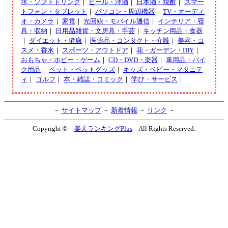
水・ソフトドリンク
｜
ビール・洋酒
｜
日本酒・焼酎
｜
スマー
トフォン・タブレット
｜
パソコン・周辺機器
｜
TV・オーディ
オ・カメラ
｜
家電
｜
光回線・モバイル通信
｜
インテリア・寝
具・収納
｜
日用品雑貨・文房具・手芸
｜
キッチン用品・食器
｜
ダイエット・健康
｜
医薬品・コンタクト・介護
｜
美容・コ
スメ・香水
｜
スポーツ・アウトドア
｜
花・ガーデン・DIY
｜
おもちゃ・ホビー・ゲーム
｜
CD・DVD・楽器
｜
車用品・バイ
ク用品
｜
ペット・ペットグッズ
｜
キッズ・ベビー・マタニテ
ィ
｜
ゴルフ
｜
本・雑誌・コミック
｜
学び・サービス
｜
－
サイトマップ
－
新着情報
－
リンク
－
Copyright ©
楽天ランキングPlus
All Rights Reserved.