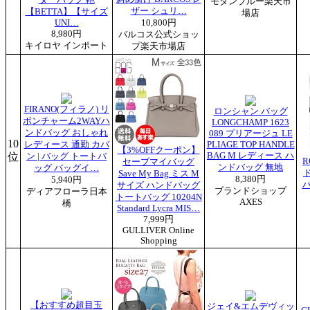
モダンブルー楽天市
ザー シュリ…
【BETTA】【サイズ
場店
UNI…
10,800円
8,980円
バルコス公式ショッ
キイロヤ インポート
プ楽天市場店
FIRANO(フィラノ) リ
ロンシャン バッグ
ボンチャーム2WAYハ
LONGCHAMP 1623
ンドバッグ おしゃれ
089 プリアージュ LE
10
レディース 通勤 カバ
PLIAGE TOP HANDLE
【3%OFFクーポン】
位
BAG M レディース ハ
ン | バッグ トートバ
R
セーブマイバッグ
ンドバッグ 無地
ッグ バッグイ…
Save My Bag ミス M
8,380円
5,940円
サイズ ハンドバッグ
ブランドショップ
ディアフローラ日本
トートバッグ 10204N
AXES
橋
Standard Lycra MIS…
7,999円
GULLIVER Online
Shopping
【おすすめ超目玉
ジェイ&エムデヴィッ