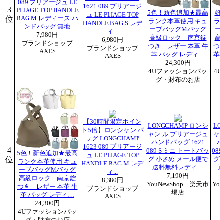
089 プリアージュ LE
1621 089 プリアージ
3
PLIAGE TOP HANDLE
5色！新色追加★最高
ュ LE PLIAGE TOP
位
BAG M レディース ハ
ランク本革使用 キュ
ラ
HANDLE BAG S レデ
ンドバッグ 無地
ーブバッグMバッグ
ィ...
7,980円
高級ロック 南京錠
6,980円
ブランドショップ
つき レザー 本革 牛
つ
ブランドショップ
AXES
革 バッグ レディ…
革
AXES
24,300円
4Uファッションバッ
4
グ・財布のお店
【30時間限定ポイン
LONGCHAMP ロンシ
L
ト5倍】ロンシャン バ
ャン ル プリアージュ
ャ
ッグ LONGCHAMP
ハンドバッグ 1621
1623 089 プリアージ
4
089 S ミニ トートバッ
0
5色！新色追加★最高
ュ LE PLIAGE TOP
位
グ 小さめ メール便で
グ
ランク本革使用 キュ
HANDLE BAG M レデ
送料無料レディ…
ーブバッグMバッグ
ィ...
7,190円
高級ロック 南京錠
8,380円
YouNewShop 楽天市
Y
つき レザー 本革 牛
ブランドショップ
場店
革 バッグ レディ…
AXES
24,300円
4Uファッションバッ
グ・財布のお店