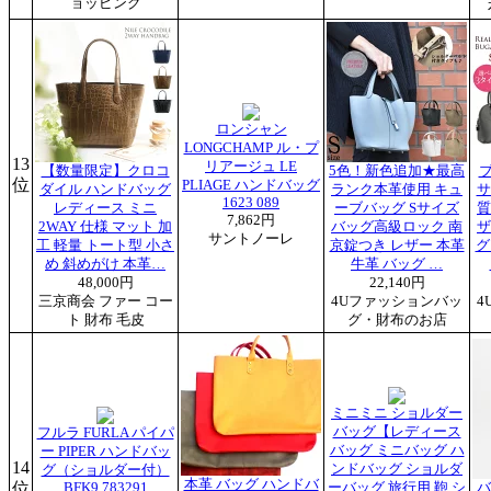
ョッピング
ロンシャン
LONGCHAMP ル・プ
13
リアージュ LE
【数量限定】クロコ
5色！新色追加★最高
位
PLIAGE ハンドバッグ
ダイル ハンドバッグ
ランク本革使用 キュ
サ
1623 089
レディース ミニ
ーブバッグ Sサイズ
質
7,862円
2WAY 仕様 マット 加
バッグ高級ロック 南
ザ
サントノーレ
工 軽量 トート型 小さ
京錠つき レザー 本革
グ
め 斜めがけ 本革…
牛革 バッグ …
48,000円
22,140円
三京商会 ファー コー
4Uファッションバッ
4
ト 財布 毛皮
グ・財布のお店
ミニミニ ショルダー
バッグ【レディース
フルラ FURLA パイパ
バッグ ミニバッグ ハ
ー PIPER ハンドバッ
14
ンドバッグ ショルダ
グ（ショルダー付）
本革 バッグ ハンドバ
位
BFK9 783291
ーバッグ 旅行用 鞄 シ
バ