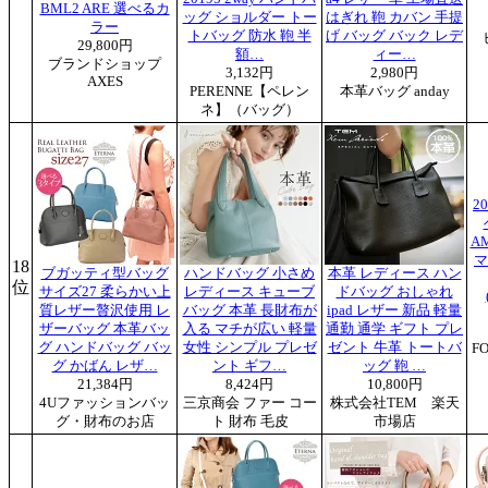
BML2 ARE 選べるカ
ッグ ショルダー トー
はぎれ 鞄 カバン 手提
ラー
トバッグ 防水 鞄 半
げ バッグ バック レデ
29,800円
額…
ィー…
ブランドショップ
3,132円
2,980円
AXES
PERENNE【ペレン
本革バッグ anday
ネ】（バッグ）
2
AM
マ
18
ブガッティ型バッグ
ハンドバッグ 小さめ
本革 レディース ハン
位
サイズ27 柔らかい上
レディース キューブ
ドバッグ おしゃれ
質レザー贅沢使用 レ
バッグ 本革 長財布が
ipad レザー 新品 軽量
ザーバッグ 本革バッ
入る マチが広い 軽量
通勤 通学 ギフト プレ
グ ハンドバッグ バッ
女性 シンプル プレゼ
ゼント 牛革 トートバ
F
グ かばん レザ…
ント ギフ…
ッグ 鞄 …
21,384円
8,424円
10,800円
4Uファッションバッ
三京商会 ファー コー
株式会社TEM 楽天
グ・財布のお店
ト 財布 毛皮
市場店