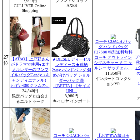
ブランドショップ
7,999円
AXES
GULLIVER Online
Shopping
コーチ COACH バッ
グ ハンドバッグ
F27580 特別送料無料
27
プ
コーチ アウトライン
【ATAO】上戸彩さん
★DIESEL ディーゼル
位
秋
シグネチャー ミニ ケ
がドラマで使用●エナ
レディース★総柄
バ
ルシー サッチェル…
メルレザーのワンマ
2way ハンドバッグ 斜
め
11,850円
イルバッグCandy（キ
めがけバッグ ショル
インポートコレクシ
ャンディエナメル）
ダーバッグ 鞄
ョンYR
わずか380グラムの…
【BETTA】【サイズ
24,840円
UNI…
8,980円
限定バッグと出会え
キイロヤ インポート
るエルトゥーク
コーチ COACH バッ
【おすすめ超目玉