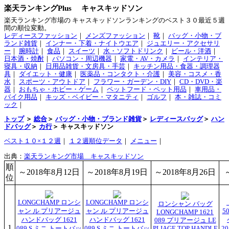
楽天ランキングPlus キャスキッドソン
楽天ランキング市場の キャスキッドソンランキングのベスト３０最近５週
間の順位変動。
レディースファッション
｜
メンズファッション
｜
靴
｜
バッグ・小物・ブ
ランド雑貨
｜
インナー・下着・ナイトウエア
｜
ジュエリー・アクセサリ
ー
｜
腕時計
｜
食品
｜
スイーツ
｜
水・ソフトドリンク
｜
ビール・洋酒
｜
日本酒・焼酎
｜
パソコン・周辺機器
｜
家電・AV・カメラ
｜
インテリア・
寝具・収納
｜
日用品雑貨・文房具・手芸
｜
キッチン用品・食器・調理器
具
｜
ダイエット・健康
｜
医薬品・コンタクト・介護
｜
美容・コスメ・香
水
｜
スポーツ・アウトドア
｜
フラワー・ガーデン・DIY
｜
CD・DVD・楽
器
｜
おもちゃ・ホビー・ゲーム
｜
ペットフード・ペット用品
｜
車用品・
バイク用品
｜
キッズ・ベイビー・マタニティ
｜
ゴルフ
｜
本・雑誌・コミ
ック
｜
トップ
＞
総合
＞
バッグ・小物・ブランド雑貨
＞
レディースバッグ
＞
ハン
ドバッグ
＞
カ行
＞ キャスキッドソン
ベスト１０×１２週
｜
１２週順位データ
｜
メニュー
｜
出典：
楽天ランキング市場 キャスキッドソン
順
～2018年8月12日
～2018年8月19日
～2018年8月26日
位
LONGCHAMP ロンシ
LONGCHAMP ロンシ
ロンシャン バッグ
ャン ル プリアージュ
ャン ル プリアージュ
5
LONGCHAMP 1621
ハンドバッグ 1621
ハンドバッグ 1621
089 プリアージュ LE
1
089 S ミニ トートバッ
089 S ミニ トートバッ
PLIAGE TOP HANDLE
2