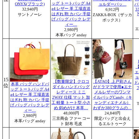
ッグ トートバッグ A4
ONYX(ブラック)
ョルダーバッ…
バ
a4 レザー 革 工場直送
32,940円
3
6,912円
はぎれ 鞄 カバン 手提
サントノーレ
ZAKKA-BOX（ザッカ
げ バッグ バック レデ
ボックス）
ィー…
エ
2,980円
本革バッグ anday
【
ェ
ョ
15
【数量限定】クロコ
【ATAO】上戸彩さん
ド
本革 バッグ ハンドバ
位
ダイル ハンドバッグ
がドラマで使用●エナ
ッグ トートバッグ A4
レディース ミニ
メルレザーのワンマ
a4 レザー 革 工場直送
2WAY 仕様 マット 加
イルバッグCandy（キ
はぎれ 鞄 カバン 手提
工 軽量 トート型 小さ
ャンディエナメル）
げ バッグ バック レデ
め 斜めがけ 本革…
わずか380グラムの…
ィー…
48,000円
24,840円
2,980円
三京商会 ファー コー
限定バッグと出会え
本革バッグ anday
ト 財布 毛皮
るエルトゥーク