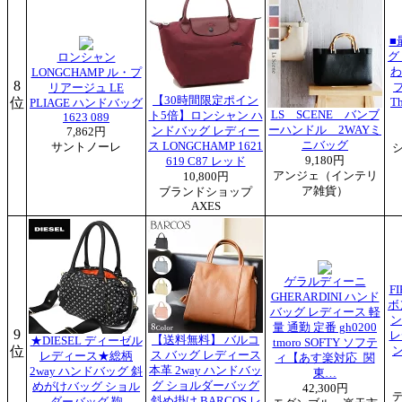
■
グ
ロンシャン
わ
LONGCHAMP ル・プ
8
リアージュ LE
【30時間限定ポイン
位
T
PLIAGE ハンドバッグ
LS SCENE バンブ
ト5倍】ロンシャン ハ
1623 089
ーハンドル 2WAYミ
ンドバッグ レディー
7,862円
ニバッグ
ス LONGCHAMP 1621
サントノーレ
9,180円
619 C87 レッド
アンジェ（インテリ
10,800円
ア雑貨）
ブランドショップ
AXES
ゲラルディーニ
F
GHERARDINI ハンド
ボ
バッグ レディース 軽
ン
量 通勤 定番 gh0200
9
レ
【送料無料】 バルコ
★DIESEL ディーゼル
tmoro SOFTY ソフテ
位
ン
ス バッグ レディース
レディース★総柄
ィ【あす楽対応_関
本革 2way ハンドバッ
2way ハンドバッグ 斜
東…
グ ショルダーバッグ
めがけバッグ ショル
42,300円
斜め掛け BARCOS レ
ダーバッグ 鞄