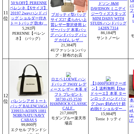
G
50％OFF】PERENNE
ドソン J&M
バ
ペレンネ【Xサイズ】
DAVIDSON ミニデイ
フ
11
20197 2wayハンド バ
ジーウィズスタッズ
ブガッティ型バッグ
位
ッグ ショルダー付き
MINI DAISY WITH
サイズ27 柔らかい上
トートバッグ 防水(…
STUDS ハンドバッグ
質レザー贅沢使用 レ
1428N 7314
5,292円
ザーバッグ 本革バッ
86,184円
PERENNE【ペレン
グ ハンドバッグ バッ
サントノーレ
ネ】（バッグ）
グ かばん レザ…
21,384円
4Uファッションバッ
グ・財布のお店
ロエベ LOEWE ハン
【3,000円OFFクーポ
ドバッグ 3WAY レデ
ン】送料無料【Due
ィース レザー 本革 ギ
ドゥーエ】本革 ター
フト プレゼント
12
ンロック ハンドバッ
38730 s35 2530
本
位
バレンシアガ トート
HAMMOCK CLASSIC
グ 2way 斜めがけ 斜
ッ
バッグ BALENCIAGA
CALF...
め掛け ショルダー…
a
339933-AQ38N 1081
217,000円
15,984円
NOIR/NATU NAVY
は
モダンブルー楽天市
Tottie トッティ
CABAS S
げ
場店
99,800円
エクセル ブランドシ