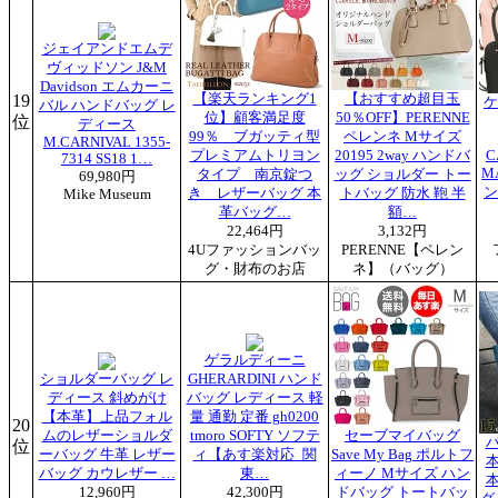
ジェイアンドエムデ
ヴィッドソン J&M
Davidson エムカーニ
19
【楽天ランキング1
【おすすめ超目玉
ケ
バル ハンドバッグ レ
位】顧客満足度
50％OFF】PERENNE
位
ディース
99％ ブガッティ型
ペレンネ Mサイズ
M.CARNIVAL 1355-
プレミアムトリヨン
20195 2way ハンドバ
C
7314 SS18 1…
M
タイプ 南京錠つ
ッグ ショルダー トー
69,980円
ン
き レザーバッグ 本
トバッグ 防水 鞄 半
Mike Museum
革バッグ…
額…
22,464円
3,132円
4Uファッションバッ
PERENNE【ペレン
グ・財布のお店
ネ】（バッグ）
ゲラルディーニ
ショルダーバッグ レ
GHERARDINI ハンド
ディース 斜めがけ
バッグ レディース 軽
【本革】上品フォル
量 通勤 定番 gh0200
20
ムのレザーショルダ
tmoro SOFTY ソフテ
セーブマイバッグ
位
ーバッグ 牛革 レザー
ィ【あす楽対応_関
Save My Bag ポルトフ
バッグ カウレザー …
東…
ィーノ Mサイズ ハン
12,960円
42,300円
ドバッグ トートバッ