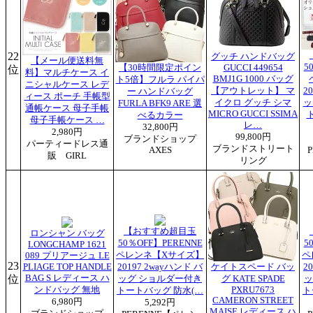
22
グッチ ハンドバッグ
【メール便送料無
5
【30時間限定ポイン
GUCCI 449654
位
料】マルチケース イ
BMJ1G 1000 バッグ
ト5倍】フルラ パイパ
ニシャルケース レデ
【アウトレット】 マ
2
ー ハンドバッグ
ィース ポーチ 手帳型
イクロ グッチ シマ
ッ
FURLA BFK9 ARE 選
通帳ケース 母子手帳
MICRO GUCCI SSIMA
べるカラー
母子手帳ケース …
レ…
32,800円
2,980円
99,800円
ブランドショップ
パーティードレス通
ブランドストリート
AXES
販 GIRL
リング
【おすすめ超目玉
ロンシャン バッグ
50％OFF】PERENNE
5
LONGCHAMP 1621
ペレンネ【Xサイズ】
ペ
089 プリアージュ LE
23
PLIAGE TOP HANDLE
20197 2wayハンド バ
ケイトスペード バッ
2
位
BAG S レディース ハ
ッグ ショルダー付き
グ KATE SPADE
ッ
ンドバッグ 無地
PXRU7673
トートバッグ 防水(…
ト
CAMERON STREET
6,980円
5,292円
MAISE レディース ハ