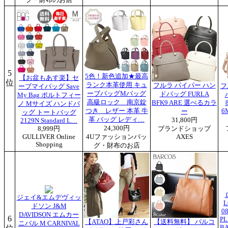
5
5色！新色追加★最高
【お盆もあす楽】セ
位
ランク本革使用 キュ
フルラ パイパー ハン
フ
ーブマイバッグ Save
ーブバッグMバッグ
ドバッグ FURLA
My Bag ポルトフィー
高級ロック 南京錠
BFK9 ARE 選べるカラ
ノ Mサイズ ハンドバ
つき レザー 本革 牛
6
ー
ッグ トートバッグ
革 バッグ レディ…
31,800円
2129N Standard L…
24,300円
8,999円
ブランドショップ
GULLIVER Online
4Uファッションバッ
AXES
Shopping
グ・財布のお店
ジェイ&エムデヴィッ
L
ドソン J&M
0
DAVIDSON エムカー
6
PL
【ATAO】上戸彩さん
【送料無料】 バルコ
ニバル M CARNIVAL
B