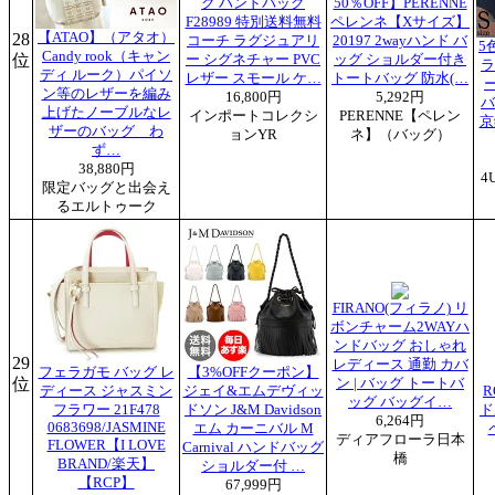
グ ハンドバッグ
50％OFF】PERENNE
F28989 特別送料無料
ペレンネ【Xサイズ】
28
【ATAO】（アタオ）
コーチ ラグジュアリ
20197 2wayハンド バ
5
Candy rook（キャン
位
ー シグネチャー PVC
ッグ ショルダー付き
ラ
ディ ルーク）パイソ
レザー スモール ケ…
トートバッグ 防水(…
ン等のレザーを編み
16,800円
5,292円
バ
上げたノーブルなレ
インポートコレクシ
PERENNE【ペレン
京
ザーのバッグ わ
ョンYR
ネ】（バッグ）
ず…
38,880円
4
限定バッグと出会え
るエルトゥーク
FIRANO(フィラノ) リ
ボンチャーム2WAYハ
ンドバッグ おしゃれ
29
レディース 通勤 カバ
フェラガモ バッグ レ
【3%OFFクーポン】
位
ン | バッグ トートバ
ディース ジャスミン
ジェイ&エムデヴィッ
R
ッグ バッグイ…
フラワー 21F478
ドソン J&M Davidson
ド
6,264円
0683698/JASMINE
エム カーニバル M
ディアフローラ日本
FLOWER【I LOVE
Carnival ハンドバッグ
橋
BRAND/楽天】
ショルダー付 …
【RCP】
67,999円