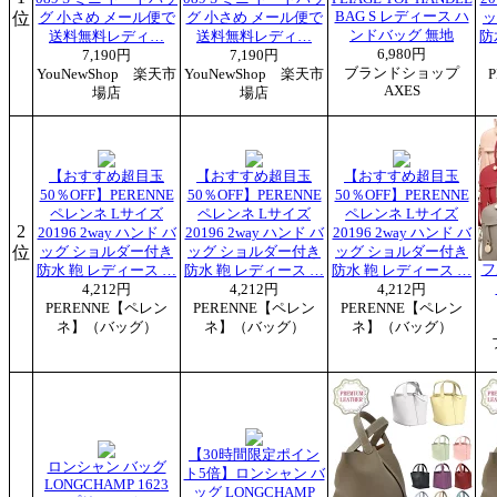
位
BAG S レディース ハ
グ 小さめ メール便で
グ 小さめ メール便で
ッ
ンドバッグ 無地
送料無料レディ…
送料無料レディ…
防
6,980円
7,190円
7,190円
ブランドショップ
YouNewShop 楽天市
YouNewShop 楽天市
AXES
場店
場店
【おすすめ超目玉
【おすすめ超目玉
【おすすめ超目玉
50％OFF】PERENNE
50％OFF】PERENNE
50％OFF】PERENNE
ペレンネ Lサイズ
ペレンネ Lサイズ
ペレンネ Lサイズ
2
20196 2way ハンド バ
20196 2way ハンド バ
20196 2way ハンド バ
位
ッグ ショルダー付き
ッグ ショルダー付き
ッグ ショルダー付き
フ
防水 鞄 レディース …
防水 鞄 レディース …
防水 鞄 レディース …
4,212円
4,212円
4,212円
PERENNE【ペレン
PERENNE【ペレン
PERENNE【ペレン
ネ】（バッグ）
ネ】（バッグ）
ネ】（バッグ）
【30時間限定ポイン
ロンシャン バッグ
ト5倍】ロンシャン バ
LONGCHAMP 1623
ッグ LONGCHAMP