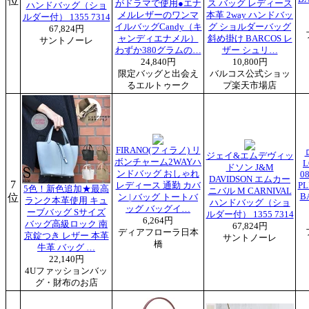
位
がドラマで使用●エナ
ス バッグ レディース
ハンドバッグ（ショ
メルレザーのワンマ
本革 2way ハンドバッ
ルダー付） 1355 7314
イルバッグCandy（キ
グ ショルダーバッグ
67,824円
ャンディエナメル）
斜め掛け BARCOS レ
サントノーレ
わずか380グラムの…
ザー シュリ…
24,840円
10,800円
限定バッグと出会え
バルコス公式ショッ
るエルトゥーク
プ楽天市場店
FIRANO(フィラノ) リ
ジェイ&エムデヴィッ
ボンチャーム2WAYハ
L
ドソン J&M
ンドバッグ おしゃれ
0
DAVIDSON エムカー
7
レディース 通勤 カバ
PL
5色！新色追加★最高
ニバル M CARNIVAL
位
B
ン | バッグ トートバ
ランク本革使用 キュ
ハンドバッグ（ショ
ッグ バッグイ…
ーブバッグ Sサイズ
ルダー付） 1355 7314
6,264円
バッグ高級ロック 南
67,824円
ディアフローラ日本
京錠つき レザー 本革
サントノーレ
橋
牛革 バッグ …
22,140円
4Uファッションバッ
グ・財布のお店