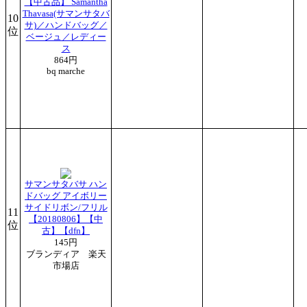
【中古品】 Samantha
Thavasa(サマンサタバ
10
サ)／ハンドバッグ／
位
ベージュ／レディー
ス
864円
bq marche
サマンサタバサ ハン
ドバッグ アイボリー
サイドリボン/フリル
11
【20180806】【中
位
古】【dfn】
145円
ブランディア 楽天
市場店