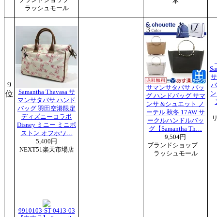
本
ラッシュモール
Sa
サ
9
バ
サマンサタバサ バッ
Samantha Thavasa サ
位
ン
グ ハンドバッグ サマ
マンサタバサ ハンド
ンサ &シュエット ノ
バッグ 羽田空港限定
ーテル 秋冬 17AW サ
ディズニーコラボ
ークルハンドルバッ
Disney ミニー ミニボ
グ【Samantha Th…
ストン オフホワ…
9,504円
5,400円
ブランドショップ
NEXT51楽天市場店
ラッシュモール
9910103-ST-0413-03