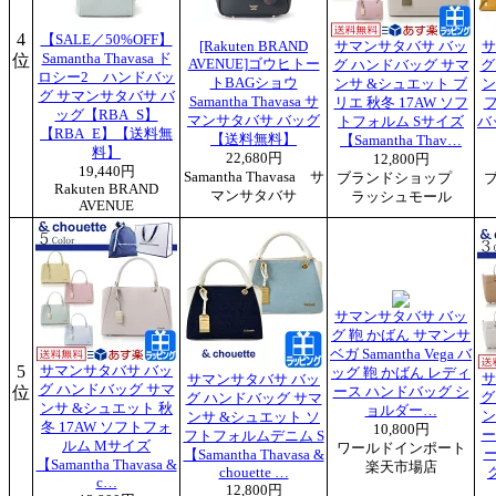
4
【SALE／50%OFF】
[Rakuten BRAND
サマンサタバサ バッ
サ
位
Samantha Thavasa ド
AVENUE]ゴウヒトー
グ ハンドバッグ サマ
グ
ロシー2 ハンドバッ
トBAGショウ
ンサ &シュエット ブ
ン
グ サマンサタバサ バ
Samantha Thavasa サ
リエ 秋冬 17AW ソフ
ッグ【RBA_S】
マンサタバサ バッグ
トフォルム Sサイズ
バ
【RBA_E】【送料無
【送料無料】
【Samantha Thav…
料】
22,680円
12,800円
19,440円
Samantha Thavasa サ
ブランドショップ
Rakuten BRAND
マンサタバサ
ラッシュモール
AVENUE
サマンサタバサ バッ
グ 鞄 かばん サマンサ
ベガ Samantha Vega バ
5
サマンサタバサ バッ
ッグ 鞄 かばん レディ
サ
サマンサタバサ バッ
グ ハンドバッグ サマ
位
ース ハンドバッグ シ
グ
グ ハンドバッグ サマ
ンサ &シュエット 秋
ョルダー…
ン
ンサ &シュエット ソ
冬 17AW ソフトフォ
10,800円
ー
フトフォルムデニム S
ルム Mサイズ
ワールドインポート
【Samantha Thavasa &
【Samantha Thavasa &
楽天市場店
chouette …
グ
c…
12,800円