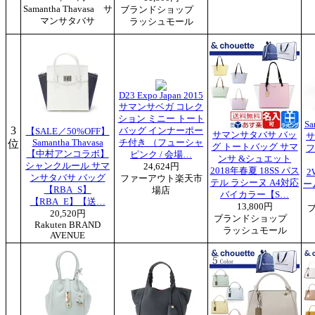
Samantha Thavasa サ
ブランドショップ
マンサタバサ
ラッシュモール
D23 Expo Japan 2015
サマンサベガ コレク
ション ミニー トート
Sa
3
バッグ インナーポー
【SALE／50%OFF】
サマンサタバサ バッ
サ
位
Samantha Thavasa
チ付き （フューシャ
グ トートバッグ サマ
フ
【中村アンコラボ】
ピンク / 会場…
ンサ &シュエット
シャンクルール サマ
24,624円
2018年春夏 18SS パス
2
ンサタバサ バッグ
ファーアウト楽天市
テル ラシーヌ A4対応
ーム
【RBA_S】
場店
バイカラー【S…
【RBA_E】【送…
13,800円
20,520円
ブランドショップ
Rakuten BRAND
ラッシュモール
AVENUE