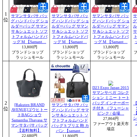
1
サマンサタバサ バッ
サマンサタバサ バッ
サマンサタバサ バッ
サ
位
グ ハンドバッグ ショ
グ ハンドバッグ ショ
グ ハンドバッグ ショ
グ
ルダーバッグ サマン
ルダーバッグ サマン
ルダーバッグ サマン
ル
サ &シュエット ソフ
サ &シュエット ソフ
サ &シュエット ソフ
サ
トフォルムハンドバ
トフォルムハンドバ
トフォルムハンドバ
ッグ M 【Samant…
ッグ M 【Samant…
ッグ M 【Samant…
13,800円
13,800円
13,800円
ブランドショップ
ブランドショップ
ブランドショップ
ラッシュモール
ラッシュモール
ラッシュモール
D23 Expo Japan 2015
サマンサベガ コレク
ション ミニー トート
2
バッグ インナーポー
【
[Rakuten BRAND
サマンサタバサ バッ
位
チ付き （フューシャ
AVENUE]ゴウヒトー
グ ハンドバッグ サマ
ピンク / 会場…
トBAGショウ
ンサ &シュエット ソ
シ
27,864円
Samantha Thavasa サ
フトフォルムハンド
ファーアウト楽天市
マンサタバサ バッグ
バッグ S ブリエ 鞄 カ
場店
【送料無料】
バン 【samant…
22,680円
11,800円