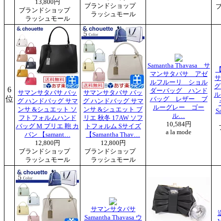
13,800円
ブランドショップ
ブランドショップ
ラッシュモール
ラッシュモール
Samantha Thavasa サ
マンサタバサ アゼ
サ
ルフルーリ ショル
グ
6
ダーバッグ ハンド
サマンサタバサ バッ
サマンサタバサ バッ
ル
位
バッグ レザー ブ
グ ハンドバッグ サマ
グ ハンドバッグ サマ
ルーグレー ゴー
ンサ &シュエット ソ
ンサ &シュエット ブ
S
ル…
フトフォルムハンド
リエ 秋冬 17AW ソフ
10,584円
バッグ M ブリエ 鞄 カ
トフォルム Sサイズ
a la mode
バン 【samant…
【Samantha Thav…
12,800円
12,800円
ブランドショップ
ブランドショップ
ラッシュモール
ラッシュモール
サマンサタバサ
Samantha Thavasa ウ