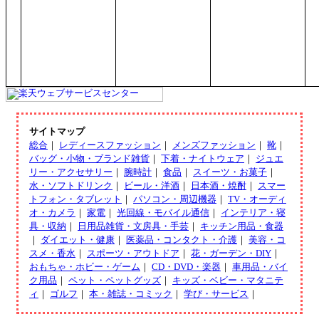
サイトマップ
総合
｜
レディースファッション
｜
メンズファッション
｜
靴
｜
バッグ・小物・ブランド雑貨
｜
下着・ナイトウェア
｜
ジュエ
リー・アクセサリー
｜
腕時計
｜
食品
｜
スイーツ・お菓子
｜
水・ソフトドリンク
｜
ビール・洋酒
｜
日本酒・焼酎
｜
スマー
トフォン・タブレット
｜
パソコン・周辺機器
｜
TV・オーディ
オ・カメラ
｜
家電
｜
光回線・モバイル通信
｜
インテリア・寝
具・収納
｜
日用品雑貨・文房具・手芸
｜
キッチン用品・食器
｜
ダイエット・健康
｜
医薬品・コンタクト・介護
｜
美容・コ
スメ・香水
｜
スポーツ・アウトドア
｜
花・ガーデン・DIY
｜
おもちゃ・ホビー・ゲーム
｜
CD・DVD・楽器
｜
車用品・バイ
ク用品
｜
ペット・ペットグッズ
｜
キッズ・ベビー・マタニテ
ィ
｜
ゴルフ
｜
本・雑誌・コミック
｜
学び・サービス
｜