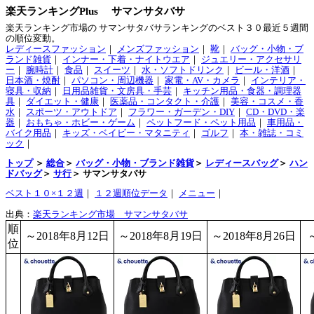
楽天ランキングPlus サマンサタバサ
楽天ランキング市場の サマンサタバサランキングのベスト３０最近５週間
の順位変動。
レディースファッション
｜
メンズファッション
｜
靴
｜
バッグ・小物・ブ
ランド雑貨
｜
インナー・下着・ナイトウエア
｜
ジュエリー・アクセサリ
ー
｜
腕時計
｜
食品
｜
スイーツ
｜
水・ソフトドリンク
｜
ビール・洋酒
｜
日本酒・焼酎
｜
パソコン・周辺機器
｜
家電・AV・カメラ
｜
インテリア・
寝具・収納
｜
日用品雑貨・文房具・手芸
｜
キッチン用品・食器・調理器
具
｜
ダイエット・健康
｜
医薬品・コンタクト・介護
｜
美容・コスメ・香
水
｜
スポーツ・アウトドア
｜
フラワー・ガーデン・DIY
｜
CD・DVD・楽
器
｜
おもちゃ・ホビー・ゲーム
｜
ペットフード・ペット用品
｜
車用品・
バイク用品
｜
キッズ・ベイビー・マタニティ
｜
ゴルフ
｜
本・雑誌・コミ
ック
｜
トップ
＞
総合
＞
バッグ・小物・ブランド雑貨
＞
レディースバッグ
＞
ハン
ドバッグ
＞
サ行
＞ サマンサタバサ
ベスト１０×１２週
｜
１２週順位データ
｜
メニュー
｜
出典：
楽天ランキング市場 サマンサタバサ
順
～2018年8月12日
～2018年8月19日
～2018年8月26日
位