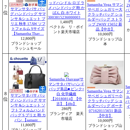
ッドハンドル ロゴ ラ
Samantha Vega サマン
2
7
メ ハンドバッグ 鞄 か
サマンサタバサ バッ
サベガ シュガリー大
バ
位
ばん 白 ホワイト
グ ハンドバッグ サマ
クラッチバッグ ショ
ー
3003815236000003 …
ンサ &シュエット ブ
ルダーバッグ ストラ
1,480円
リエ 秋冬 17AW ソフ
ップ 2WAY 15652 新
ベクトル リ・ポイ
トフォルム Sサイズ
品【中古】
ント楽天市場店
【Samantha Thav…
10,000円
12,800円
ブランドショップ山
ブランドショップ
本
ラッシュモール
Samantha Thavasa(サ
マンサタバサ) ハンド
Sa
バッグ美品■ ピンク×
Samantha Vega サマン
ド
8
白 化学繊維
サマンサタバサ バッ
サベガ シュガリー小
ョ
位
【20180814】【中
グ ハンドバッグ サマ
クラッチバッグ ショ
バ
古】【dfn】
ンサ &シュエット ソ
ルダーバッグ ポーチ
イ
286円
フトフォルムハンド
071620115651 新品
ブランディア 楽天
バッグ S ブリエ 鞄 カ
【中古】
市場店
バン 【samant…
10,000円
11,800円
ブランドショップ山
ブランドショップ