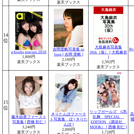
楽天ブックス
14
位
大島麻衣写真集
吉岡里帆写真集 so
Ry
a-books gravure 2018
30th（仮） [ 大島麻衣
long [ 吉岡 里帆 ]
1,800円
]
2,160円
楽天ブックス
2,592円
楽天ブックス
楽天ブックス
15
位
リップガールズ G乳
きりたんぽファース
高
藤木由貴ファースト
乱舞 SPECIAL
ト写真集 ぽ [ きりた
曖
写真集 [ 西條 彰仁 ]
EDITION （講談社
んぽ ]
3,240円
MOOK） [ 西條 彰仁 ]
2,000円
楽天ブックス
1,728円