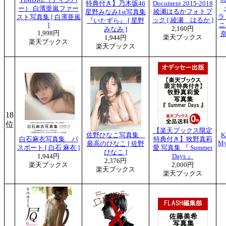
特典付き】乃木坂46
Document 2015-2018
ー） 白濱亜嵐ファー
綾瀬はるかフォトブ
星野みなみ1st写真集
ラ
スト写真集 [ 白濱亜嵐
ック [ 綾瀬 はるか ]
『いたずら』 [ 星野
]
ニ
2,160円
みなみ ]
1,998円
楽天ブックス
1,944円
楽天ブックス
楽天ブックス
18
位
【楽天ブックス限定
佐野ひなこ写真集
K
白石麻衣写真集 パ
特典付き】牧野真莉
My
最高のひなこ [ 佐野
スポート [ 白石 麻衣 ]
愛 写真集 『 Summer
ひなこ ]
1,944円
Days 』
2,376円
楽天ブックス
2,000円
楽天ブックス
楽天ブックス