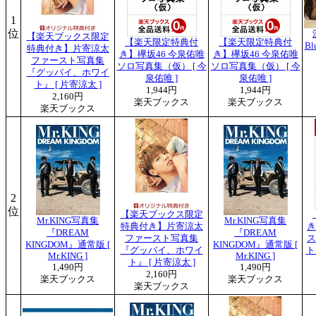
1
位
【楽天ブックス限定
【楽天限定特典付
【楽天限定特典付
Bl
特典付き】片寄涼太
き】欅坂46 今泉佑唯
き】欅坂46 今泉佑唯
ファースト写真集
ソロ写真集（仮） [ 今
ソロ写真集（仮） [ 今
『グッバイ、ホワイ
泉佑唯 ]
泉佑唯 ]
ト』 [ 片寄涼太 ]
1,944円
1,944円
2,160円
楽天ブックス
楽天ブックス
楽天ブックス
2
位
【楽天ブックス限定
Mr.KING写真集
Mr.KING写真集
特典付き】片寄涼太
き
『DREAM
『DREAM
ファースト写真集
ス
KINGDOM』通常版 [
KINGDOM』通常版 [
『グッバイ、ホワイ
ト
Mr.KING ]
Mr.KING ]
ト』 [ 片寄涼太 ]
1,490円
1,490円
2,160円
楽天ブックス
楽天ブックス
楽天ブックス