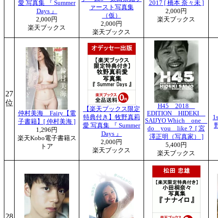
愛 写真集 『 Summer
2017 [ 橋本 奈々未 ]
ァースト写真集
Days 』
2,000円
（仮）
2,000円
楽天ブックス
2,000円
楽天ブックス
楽天ブックス
27
位
H45 2018
【楽天ブックス限定
仲村美海 Fairy【電
EDITION HIDEKI
特典付き】牧野真莉
1
SAIJYO Which one
子書籍】[ 仲村美海 ]
愛 写真集 『 Summer
do you like？ [ 宮
1,296円
Days 』
澤正明（写真家） ]
楽天Kobo電子書籍ス
2,000円
5,400円
トア
楽天ブックス
楽天ブックス
28