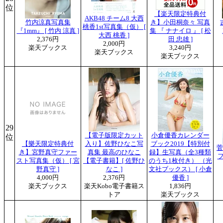
位
【楽天限定特典付
AKB48 チーム8 大西
竹内涼真写真集
き】小田桐奈々 写真
桃香1st写真集（仮） [
『1mm』 [ 竹内 涼真 ]
集 『 ナナイロ 』 [ 松
大西 桃香 ]
2,376円
田 忠雄 ]
2,000円
楽天ブックス
3,240円
楽天ブックス
楽天ブックス
29
【電子版限定カット
小倉優香カレンダー
位
【樂天限定特典付
入り】佐野ひなこ写
ブック2019【特別付
菅
き】宮野真守ファー
真集 最高のひなこ
録】生写真（全3種類
フ
スト写真集（仮） [ 宮
【電子書籍】[ 佐野ひ
のうち1枚付き） （光
野真守 ]
なこ ]
文社ブックス） [ 小倉
4,000円
2,376円
優香 ]
楽天ブックス
楽天Kobo電子書籍ス
1,836円
トア
楽天ブックス