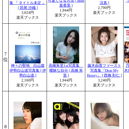
可愛くなる方法 [ 須田
（
集 『 タイトル未定 』
涼真 ]
亜香里 ]
[ 田尾 沙織 ]
2,700円
1,944円
3,024円
楽天ブックス
楽天ブックス
楽天ブックス
7
位
神々の聖地 白山篇
高橋朱里1st写真集
藤木由貴ファースト
乃
伊勢白山道写真集 [ 伊
曖昧な自分 [ 高橋 朱
写真集『Dear My
木
勢白山道 ]
里 ]
Honey』 [ 西條 彰仁 ]
2,160円
1,944円
3,240円
楽天ブックス
楽天ブックス
楽天ブックス
8