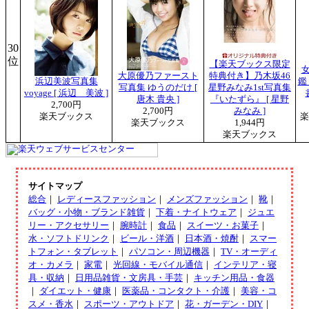
30
位
【楽天ブックス限定
大原優乃ファースト
特典付き】乃木坂46
浜辺美波写真集
鑑
写真集 ゆうのだけ [
星野みなみ1st写真集
voyage [ 浜辺 美波 ]
唐木 貴央 ]
『いたずら』 [ 星野
2,700円
2,700円
みなみ ]
楽天ブックス
楽
楽天ブックス
1,944円
楽天ブックス
サイトマップ
総合
｜
レディースファッション
｜
メンズファッション
｜
靴
｜
バッグ・小物・ブランド雑貨
｜
下着・ナイトウェア
｜
ジュエ
リー・アクセサリー
｜
腕時計
｜
食品
｜
スイーツ・お菓子
｜
水・ソフトドリンク
｜
ビール・洋酒
｜
日本酒・焼酎
｜
スマー
トフォン・タブレット
｜
パソコン・周辺機器
｜
TV・オーディ
オ・カメラ
｜
家電
｜
光回線・モバイル通信
｜
インテリア・寝
具・収納
｜
日用品雑貨・文房具・手芸
｜
キッチン用品・食器
｜
ダイエット・健康
｜
医薬品・コンタクト・介護
｜
美容・コ
スメ・香水
｜
スポーツ・アウトドア
｜
花・ガーデン・DIY
｜