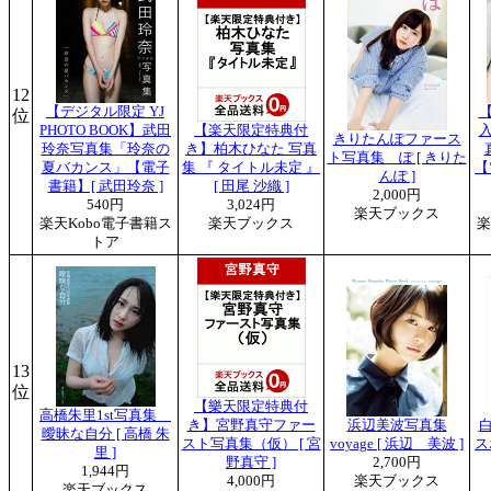
12
【デジタル限定 YJ
位
PHOTO BOOK】武田
【楽天限定特典付
きりたんぽファース
玲奈写真集「玲奈の
き】柏木ひなた 写真
ト写真集 ぽ [ きりた
夏バカンス」【電子
集 『 タイトル未定 』
【
んぽ ]
書籍】[ 武田玲奈 ]
[ 田尾 沙織 ]
2,000円
540円
3,024円
楽天ブックス
楽天Kobo電子書籍ス
楽天ブックス
楽
トア
13
位
【樂天限定特典付
高橋朱里1st写真集
き】宮野真守ファー
浜辺美波写真集
曖昧な自分 [ 高橋 朱
スト写真集（仮） [ 宮
voyage [ 浜辺 美波 ]
ス
里 ]
野真守 ]
2,700円
1,944円
4,000円
楽天ブックス
楽天ブックス