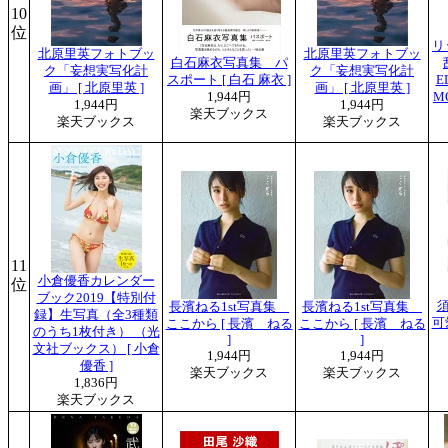
10
位
リ
北原里英フォトブッ
北原里英フォトブッ
白石麻衣写真集 パ
ク「妄想実写化計
ク「妄想実写化計
スポート [ 白石 麻衣 ]
E
画」 [ 北原里英 ]
画」 [ 北原里英 ]
1,944円
M
1,944円
1,944円
楽天ブックス
楽天ブックス
楽天ブックス
11
小倉優香カレンダー
位
ブック2019【特別付
長濱ねる1st写真集
長濱ねる1st写真集
録】生写真（全3種類
可
ここから [ 長濱 ねる
ここから [ 長濱 ねる
のうち1枚付き） （光
]
]
文社ブックス） [ 小倉
1,944円
1,944円
優香 ]
楽天ブックス
楽天ブックス
1,836円
楽天ブックス