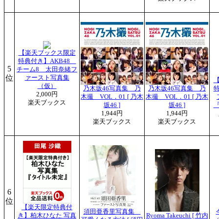
【楽天ブックス限定
特典付き】AKB48
5
チーム8 太田奈緒フ
位
ァースト写真集
（仮）
乃木坂46写真集 乃
乃木坂46写真集 乃
2,000円
木撮 VOL．01 [ 乃木
木撮 VOL．01 [ 乃木
楽天ブックス
坂46 ]
坂46 ]
1,944円
1,944円
楽天ブックス
楽天ブックス
6
位
【楽天限定特典付
須田亜香里写真集
き】柏木ひなた 写真
Ryoma Takeuchi [ 竹内