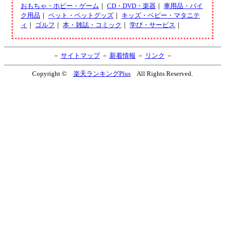
おもちゃ・ホビー・ゲーム
｜
CD・DVD・楽器
｜
車用品・バイ
ク用品
｜
ペット・ペットグッズ
｜
キッズ・ベビー・マタニテ
ィ
｜
ゴルフ
｜
本・雑誌・コミック
｜
学び・サービス
｜
－
サイトマップ
－
新着情報
－
リンク
－
Copyright ©
楽天ランキングPlus
All Rights Reserved.