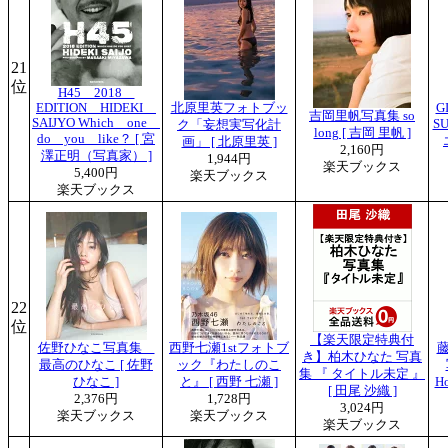
21
位
H45 2018
EDITION HIDEKI
北原里英フォトブッ
G
吉岡里帆写真集 so
SAIJYO Which one
S
ク「妄想実写化計
long [ 吉岡 里帆 ]
do you like？ [ 宮
画」 [ 北原里英 ]
2,160円
澤正明（写真家） ]
1,944円
楽天ブックス
5,400円
楽天ブックス
楽天ブックス
22
位
【楽天限定特典付
佐野ひなこ写真集
西野七瀬1stフォトブ
き】柏木ひなた 写真
最高のひなこ [ 佐野
ック『わたしのこ
集 『 タイトル未定 』
ひなこ ]
と』 [ 西野 七瀬 ]
H
[ 田尾 沙織 ]
2,376円
1,728円
3,024円
楽天ブックス
楽天ブックス
楽天ブックス