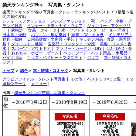
楽天ランキングPlus 写真集・タレント
楽天ランキング市場の 写真集・タレントランキングのベスト３０最近５週
間の順位変動。
レディースファッション
｜
メンズファッション
｜
靴
｜
バッグ・小物・ブ
ランド雑貨
｜
インナー・下着・ナイトウエア
｜
ジュエリー・アクセサリ
ー
｜
腕時計
｜
食品
｜
スイーツ
｜
水・ソフトドリンク
｜
ビール・洋酒
｜
日本酒・焼酎
｜
パソコン・周辺機器
｜
家電・AV・カメラ
｜
インテリア・
寝具・収納
｜
日用品雑貨・文房具・手芸
｜
キッチン用品・食器・調理器
具
｜
ダイエット・健康
｜
医薬品・コンタクト・介護
｜
美容・コスメ・香
水
｜
スポーツ・アウトドア
｜
フラワー・ガーデン・DIY
｜
CD・DVD・楽
器
｜
おもちゃ・ホビー・ゲーム
｜
ペットフード・ペット用品
｜
車用品・
バイク用品
｜
キッズ・ベイビー・マタニティ
｜
ゴルフ
｜
本・雑誌・コミ
ック
｜
トップ
＞
総合
＞
本・雑誌・コミック
＞ 写真集・タレント
グラビアアイドル・タレント写真集
｜
その他
｜
ベスト１０×１２週
｜
１２
週順位データ
｜
メニュー
｜
出典：
楽天ランキング市場 写真集・タレント
順
～2018年8月12日
～2018年8月19日
～2018年8月26日
位