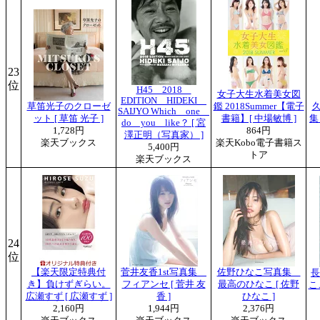
23
位
H45 2018
女子大生水着美女図
EDITION HIDEKI
草笛光子のクローゼ
鑑 2018Summer【電子
SAIJYO Which one
ット [ 草笛 光子 ]
書籍】[ 中場敏博 ]
集
do you like？ [ 宮
1,728円
864円
澤正明（写真家） ]
楽天ブックス
楽天Kobo電子書籍ス
5,400円
トア
楽天ブックス
24
位
【楽天限定特典付
菅井友香1st写真集
佐野ひなこ写真集
長
き】負けずぎらい。
フィアンセ [ 菅井 友
最高のひなこ [ 佐野
こ
広瀬すず [ 広瀬すず ]
香 ]
ひなこ ]
2,160円
1,944円
2,376円