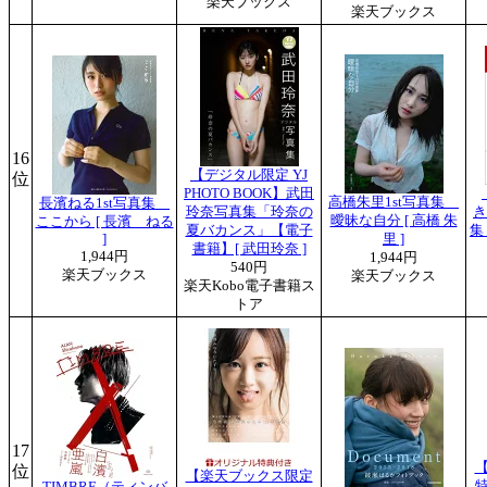
楽天ブックス
楽天ブックス
16
【デジタル限定 YJ
位
PHOTO BOOK】武田
高橋朱里1st写真集
長濱ねる1st写真集
玲奈写真集「玲奈の
き
曖昧な自分 [ 高橋 朱
ここから [ 長濱 ねる
夏バカンス」【電子
集
]
里 ]
書籍】[ 武田玲奈 ]
1,944円
1,944円
540円
楽天ブックス
楽天ブックス
楽天Kobo電子書籍ス
トア
17
位
【楽天ブックス限定
TIMBRE（ティンバ