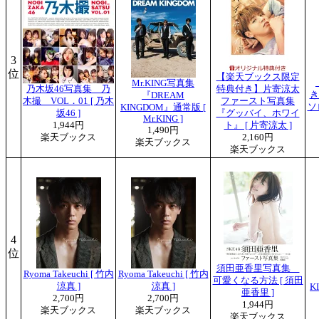
3
位
【楽天ブックス限定
Mr.KING写真集
乃木坂46写真集 乃
特典付き】片寄涼太
き
『DREAM
木撮 VOL．01 [ 乃木
ファースト写真集
ソ
KINGDOM』通常版 [
坂46 ]
『グッバイ、ホワイ
Mr.KING ]
1,944円
ト』 [ 片寄涼太 ]
1,490円
楽天ブックス
2,160円
楽天ブックス
楽天ブックス
4
位
須田亜香里写真集
Ryoma Takeuchi [ 竹内
Ryoma Takeuchi [ 竹内
可愛くなる方法 [ 須田
涼真 ]
涼真 ]
K
亜香里 ]
2,700円
2,700円
1,944円
楽天ブックス
楽天ブックス
楽天ブックス