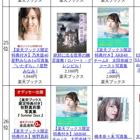
楽天ブックス
楽天ブックス
楽天ブックス
25
位
【楽天ブックス限定
【楽天ブックス限定
特典付き】乃木坂46
絶対に出る世界の幽
特典付き】AKB48
E
SA
星野みなみ1st写真集
霊屋敷 [ ロバート・グ
チーム8 太田奈緒フ
d
『いたずら』 [ 星野
レンビル ]
ァースト写真集
みなみ ]
2,160円
（仮）
1,944円
楽天ブックス
2,000円
楽天ブックス
楽天ブックス
26
位
【楽天ブックス限定
【楽天ブックス限定
特典付き】AKB48
特典付き】牧野真莉
橋本奈々未 写真集
大
チーム8 太田奈緒フ