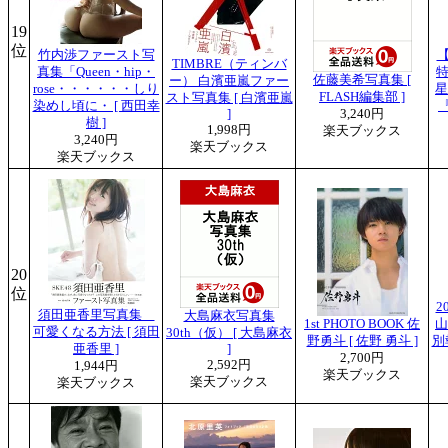
19
位
竹内渉ファースト写
TIMBRE（ティンバ
真集「Queen・hip・
特
佐藤美希写真集 [
ー） 白濱亜嵐ファー
rose・・・・・・しり
星
FLASH編集部 ]
スト写真集 [ 白濱亜嵐
染めし頃に・ [ 西田幸
]
3,240円
樹 ]
1,998円
楽天ブックス
3,240円
楽天ブックス
楽天ブックス
20
位
2
須田亜香里写真集
大島麻衣写真集
1st PHOTO BOOK 佐
山
可愛くなる方法 [ 須田
30th（仮） [ 大島麻衣
野勇斗 [ 佐野 勇斗 ]
別
亜香里 ]
]
2,700円
2,592円
1,944円
楽天ブックス
楽天ブックス
楽天ブックス