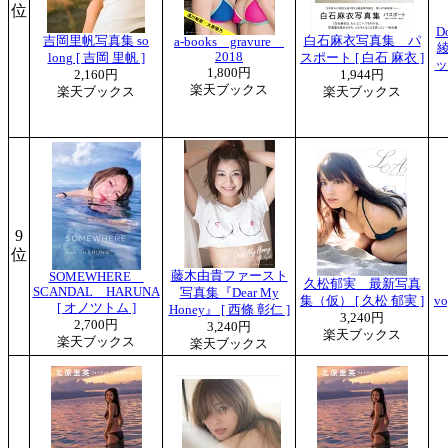
位
D
吉岡里帆写真集 so
白石麻衣写真集 パ
a-books gravure
2018
long [ 吉岡 里帆 ]
スポート [ 白石 麻衣 ]
ッ
1,800円
2,160円
1,944円
楽天ブックス
楽天ブックス
楽天ブックス
9
位
藤木由貴ファースト
SOMEWHERE
久松郁実 最新写真
SCANDAL HARUNA
写真集『Dear My
集（仮） [ 久松 郁実 ]
v
[ オノツトム ]
Honey』 [ 西條 彰仁 ]
3,240円
2,700円
3,240円
楽天ブックス
楽天ブックス
楽天ブックス