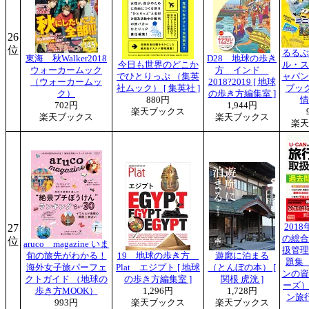
26
位
るるぶ
東海 秋Walker2018
D28 地球の歩き
今日も世界のどこか
ル・ス
ウォーカームック
方 インド
でひとりっぷ （集英
ャパン
（ウォーカームッ
2018?2019 [ 地球
社ムック） [ 集英社 ]
ブッ
ク）
の歩き方編集室 ]
880円
情
702円
1,944円
楽天ブックス
楽天ブックス
楽天ブックス
楽天
27
2018
の総合
位
aruco magazine いま
扱管理
旬の旅先がわかる！
19 地球の歩き方
遊廓に泊まる
題集
海外女子旅パーフェ
Plat エジプト [ 地球
（とんぼの本） [
ンの資
クトガイド （地球の
の歩き方編集室 ]
関根 虎洸 ]
ーズ）
歩き方MOOK）
1,296円
1,728円
ン旅
993円
楽天ブックス
楽天ブックス