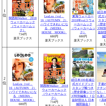
1
続日本
位
LeaLea（vol．
東海ウォーカー
式ガ
関西秋Walker 2018
16（AUTUMN 2）
2018年vol.3 ウォ
スタ
ウォーカームック
ハワイできれいにな
ーカームック
（歴史
（ウォーカームッ
る （MEDIA
（ウォーカームッ
ズ特別
ク）
HOUSE MOOK）
ク）
益財
734円
680円
680円
城
楽天ブックス
楽天ブックス
楽天ブックス
1
楽天
2
続日本100名城公
位
LeaLea（vol．
式ガイドブック
子連れ
関西秋Walker 2018
16（AUTUMN 2）
スタンプ帳つき
クチン
ウォーカームック
ハワイできれいにな
（歴史群像シリー
なし・
（ウォーカームッ
る （MEDIA
ズ特別編集） [ 公
も楽し
ク）
HOUSE MOOK）
益財団法人 日本
[ 高
734円
680円
城郭協会 ]
1
楽天ブックス