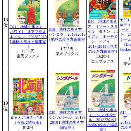
18
子ども
R20 地球の歩き
京ディ
位
方 リゾートスタ
C01 地球の歩き方
D18 地球の歩き方
ート
イル ダナン ホ
ハワイ1 オアフ島＆
バンコク 2018?2019
ド 20
イアン ホーチミ
ホノルル 2018?2019
[ 地球の歩き方編集室
シール
ン ハノイ
[ 地球の歩き方編集室
]
（Di
]
2017?2018 [ 地球
1,728円
Pock
1,836円
の歩き方編集室 ]
楽天ブックス
楽天ブックス
1,620円
1
楽天ブックス
楽天
19
位
D20 地球の歩き
D20 地球の歩き方
A14
方 シンガポー
るるぶ北海道（’19）
シンガポール 2018?
方
ル 2018?2019 [
（るるぶ情報版）
2019 [ 地球の歩き方
2018?
地球の歩き方編集
972円
編集室 ]
の歩き
室 ]