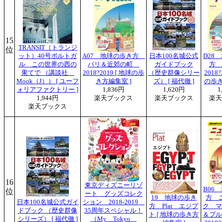
15
TRANSIT（トランジ
位
ット）40号ポルトガ
A07 地球の歩き方
日本100名城公式
D28
ル この世界の西の
パリ＆近郊の町
ガイドブック
方
果てで （講談社
2018?2019 [ 地球の歩
（歴史群像シリー
2018?
Mook（J）） [ ユーフ
き方編集室 ]
ズ） [ 福代徹 ]
の歩き
ォリアファクトリー ]
1,836円
1,620円
1
1,944円
楽天ブックス
楽天ブックス
楽天
楽天ブックス
16
東京ディズニーリゾ
B06
位
ート グッズコレク
19 地球の歩き
方 
日本100名城公式ガイ
ション 2018-2019
方 Plat エジプ
ク マ
ドブック （歴史群像
35周年スペシャル！
ト [ 地球の歩き方
＆ブ
シリーズ） [ 福代徹 ]
（My Tokyo