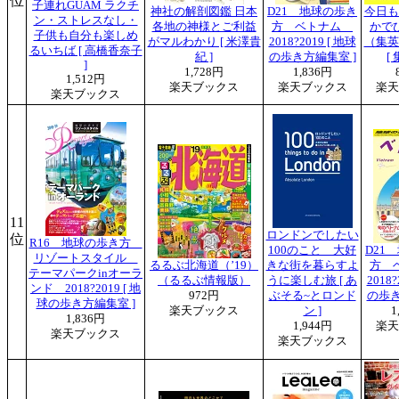
位
子連れGUAM ラクチ
神社の解剖図鑑 日本
D21 地球の歩き
今日も
ン・ストレスなし・
各地の神様とご利益
方 ベトナム
かで
子供も自分も楽しめ
がマルわかり [ 米澤貴
2018?2019 [ 地球
（集英
るいちば [ 高橋香奈子
紀 ]
の歩き方編集室 ]
[
]
1,728円
1,836円
1,512円
楽天ブックス
楽天ブックス
楽天
楽天ブックス
11
ロンドンでしたい
位
R16 地球の歩き方
100のこと 大好
D21
リゾートスタイル
るるぶ北海道（’19）
きな街を暮らすよ
方 
テーマパークinオーラ
（るるぶ情報版）
うに楽しむ旅 [ あ
2018?
ンド 2018?2019 [ 地
972円
ぶそる~とロンド
の歩き
球の歩き方編集室 ]
楽天ブックス
ン ]
1
1,836円
1,944円
楽天
楽天ブックス
楽天ブックス