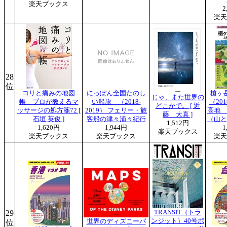
楽天ブックス
2
楽天
28
位
コリと痛みの地図
にっぽん全国たのし
槍ヶ
じゃ、また世界の
帳 プロが教えるマ
い船旅 （2018-
（20
どこかで。 [ 近
ッサージの処方箋72 [
2019） フェリー・旅
高地 
藤 大真 ]
石垣 英俊 ]
客船の津々浦々紀行
（山と
1,512円
1,620円
1,944円
1
楽天ブックス
楽天ブックス
楽天ブックス
楽天
29
TRANSIT（トラ
ンジット）40号ポ
世界のディズニーパ
位