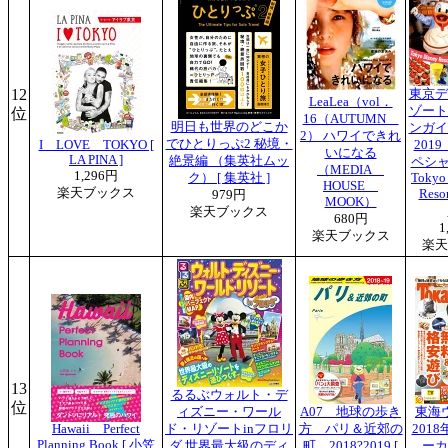
12
東京デ
LeaLea（vol．
ゾート
位
16（AUTUMN
明日も世界のどこか
ンガ
2） ハワイできれ
でひとりっぷ2 秘境・
I LOVE TOKYO [
201
いになる
LA PINA ]
絶景編 （集英社ムッ
ペシャ
（MEDIA
1,296円
ク） [ 集英社 ]
Toky
HOUSE
楽天ブックス
Reso
979円
MOOK）
楽天ブックス
680円
1
楽天ブックス
楽天
13
るるぶウォルト・デ
位
ィズニー・ワール
A07 地球の歩き
東海
Hawaii Perfect
ド・リゾートinフロリ
方 パリ＆近郊の
2018
Planning Book [ 小笠
ダ 世界最大級のディ
町 2018?2019 [
ーカ