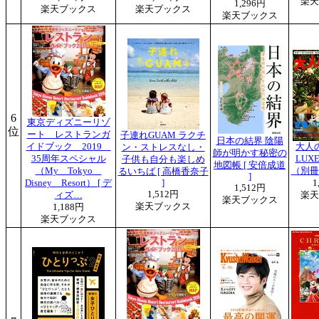
楽天
1,296円
楽天ブックス
楽天ブックス
楽天ブックス
6
東京ディズニーリゾ
位
ート レストランガ
子連れGUAM ラクチ
日本の結界 陰陽
イドブック 2019
大人
ン・ストレスなし・
師が明かす秘密の
35周年スペシャル
LUXE
子供も自分も楽しめ
地図帳 [ 安倍成道
（My Tokyo
（別冊
るいちば [ 高橋香奈子
]
Disney Resort） [ デ
]
1
1,512円
1,512円
ィズ…
楽天
楽天ブックス
楽天ブックス
1,188円
楽天ブックス