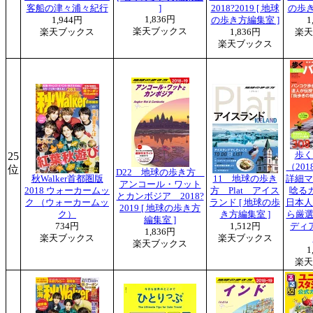
客船の津々浦々紀行
]
2018?2019 [ 地球
の歩き
1,836円
1,944円
の歩き方編集室 ]
1
楽天ブックス
楽天ブックス
1,836円
楽天
楽天ブックス
25
歩く
（201
位
D22 地球の歩き方
秋Walker首都圏版
11 地球の歩き
詳細マ
アンコール・ワット
2018 ウォーカームッ
方 Plat アイス
唸る
とカンボジア 2018?
ク （ウォーカームッ
ランド [ 地球の歩
日本人
2019 [ 地球の歩き方
ク）
き方編集室 ]
ら厳選
編集室 ]
734円
1,512円
ディ
1,836円
楽天ブックス
楽天ブックス
楽天ブックス
1
楽天