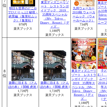
7
東京ディズニーリゾ
東京デ
位
ート レストランガ
ゾート
明日も世界のどこか
九州ウォーカー
イドブック 2019
ル35
でひとりっぷ2 秘境・
2018秋 ウォーカ
35周年スペシャル
Toky
絶景編 （集英社ムッ
ームック （ウォ
（My Tokyo
Reso
ク） [ 集英社 ]
ーカームック）
Disney Resort） [ デ
ニーフ
979円
734円
ィズ…
楽天ブックス
楽天ブックス
2
1,188円
楽天
楽天ブックス
8
子ど
東京ディズニーリ
む！ 
ゾート レストラ
位
ニー
ンガイドブック
遊廓に泊まる （とん
遊廓に泊まる （とん
2018
2019 35周年ス
ぼの本） [ 関根 虎洸 ]
ぼの本） [ 関根 虎洸 ]
年ス
ペシャル （My
1,728円
1,728円
Tokyo Disney
（My
Resort） [ ディ
楽天ブックス
楽天ブックス
Disne
ズ…
[ 
1,188円
1
楽天ブックス