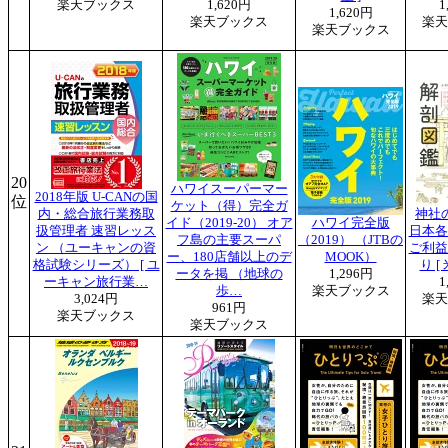
楽天ブックス
1,620円
1
1,620円
楽天ブックス
楽天
楽天ブックス
20
ハワイスーパーマー
2018年版 U-CANの国
位
ケット（得）完全ガ
内・総合旅行業務取
神社
イド（2019-20） オア
ハワイ完全版
扱管理者 速習レッス
日本各
フ島の主要スーパ
（2019） （JTBの
ン （ユーキャンの資
ご利益
ー、180店舗以上のデ
MOOK）
格試験シリーズ） [ ユ
り [
ータを掲 （地球の
1,296円
ーキャン旅行業…
1
歩…
楽天ブックス
3,024円
楽天
961円
楽天ブックス
楽天ブックス