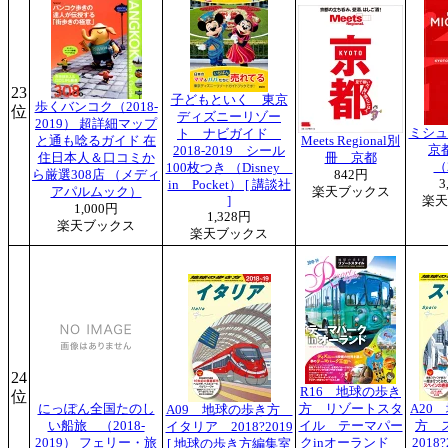
23
子どもといく 東京
歩くバンコク（2018-
位
ディズニーリゾー
2019） 超詳細マップ
ミシュ
ト ナビガイド
と通も唸るガイド 在
Meets Regional別
京
2018-2019 シール
住日本人＆口コミか
冊 京都
（
100枚つき （Disney
ら厳選308店 （メディ
842円
3
in Pocket） [ 講談社
アパルムック）
楽天ブックス
]
楽天
1,000円
1,328円
楽天ブックス
楽天ブックス
24
R16 地球の歩き
位
にっぽん全国たのし
方 リゾートスタ
A20
A09 地球の歩き方
い船旅 （2018-
イル テーマパー
方 
イタリア 2018?2019
2019） フェリー・旅
クinオーランド
2018?
[ 地球の歩き方編集室