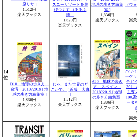
原リサ ]
ズニーリゾートを遊
地球の歩き方編集
（ウォ
1,512円
びつくす （るるぶ
室 ]
楽天ブックス
情…
1,836円
1,620円
楽天ブックス
楽天
楽天ブックス
14
ハワイ
ーケッ
位
A20 地球の歩き
全ガイ
D10 地球の歩き方
じゃ、また世界のど
方 スペイン
20）
台湾 2018?2019 [ 地
こかで。 [ 近藤 大真
2018?2019 [ 地球
主要
球の歩き方編集室 ]
]
の歩き方編集室 ]
180
1,512円
1,836円
1,836円
ータ
楽天ブックス
楽天ブックス
楽天ブックス
楽天