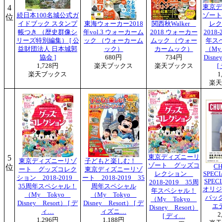
4
東京デ
続日本100名城公式ガ
ゾート
位
イドブック スタンプ
東海ウォーカー2018
関西秋Walker
レ
帳つき （歴史群像シ
年vol.3 ウォーカーム
2018 ウォーカー
2018
リーズ特別編集） [ 公
ック （ウォーカーム
ムック （ウォー
年ス
益財団法人 日本城郭
ック）
カームック）
（My
協会 ]
680円
734円
Disne
1,728円
楽天ブックス
楽天ブックス
[
楽天ブックス
1
楽天
5
東京ディズニーリ
東京ディズニーリゾ
子どもと楽しむ！
ゾート グッズコ
位
C
ート グッズコレク
東京ディズニーリゾ
レクション
SPEC
ション 2018-2019
ート 2018-2019 35
SPEC
2018-2019 35周
35周年スペシャル！
周年スペシャル
オリジ
年スペシャル！
（My Tokyo
（My Tokyo
バッ
（My Tokyo
Disney Resort） [ デ
Disney Resort） [ デ
エ
Disney Resort）
ィ…
ィズニ…
2
[ ディ…
1,296円
1,188円