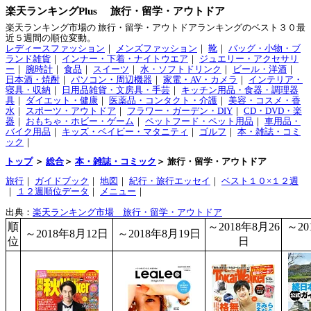
楽天ランキングPlus 旅行・留学・アウトドア
楽天ランキング市場の 旅行・留学・アウトドアランキングのベスト３０最
近５週間の順位変動。
レディースファッション
｜
メンズファッション
｜
靴
｜
バッグ・小物・ブ
ランド雑貨
｜
インナー・下着・ナイトウエア
｜
ジュエリー・アクセサリ
ー
｜
腕時計
｜
食品
｜
スイーツ
｜
水・ソフトドリンク
｜
ビール・洋酒
｜
日本酒・焼酎
｜
パソコン・周辺機器
｜
家電・AV・カメラ
｜
インテリア・
寝具・収納
｜
日用品雑貨・文房具・手芸
｜
キッチン用品・食器・調理器
具
｜
ダイエット・健康
｜
医薬品・コンタクト・介護
｜
美容・コスメ・香
水
｜
スポーツ・アウトドア
｜
フラワー・ガーデン・DIY
｜
CD・DVD・楽
器
｜
おもちゃ・ホビー・ゲーム
｜
ペットフード・ペット用品
｜
車用品・
バイク用品
｜
キッズ・ベイビー・マタニティ
｜
ゴルフ
｜
本・雑誌・コミ
ック
｜
トップ
＞
総合
＞
本・雑誌・コミック
＞ 旅行・留学・アウトドア
旅行
｜
ガイドブック
｜
地図
｜
紀行・旅行エッセイ
｜
ベスト１０×１２週
｜
１２週順位データ
｜
メニュー
｜
出典：
楽天ランキング市場 旅行・留学・アウトドア
順
～2018年8月26
～20
～2018年8月12日
～2018年8月19日
位
日