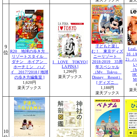
楽天
9
子どもと楽し
Lea
R20 地球の歩き方
む！ 東京ディズ
位
16（
リゾートスタイル
ニーリゾート
2） 
ダナン ホイアン
2018-2019 35周
I LOVE TOKYO [
い
LA PINA ]
ホーチミン ハノ
年スペシャル
（
1,296円
イ 2017?2018 [ 地球
（My Tokyo
H
楽天ブックス
の歩き方編集室 ]
Disney Resort）
M
1,620円
[ ディズニ…
楽天ブックス
1,188円
楽天
楽天ブックス
10