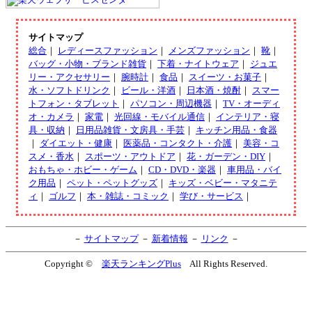
サイトマップ
総合
｜
レディースファッション
｜
メンズファッション
｜
靴
｜
バッグ・小物・ブランド雑貨
｜
下着・ナイトウェア
｜
ジュエ
リー・アクセサリー
｜
腕時計
｜
食品
｜
スイーツ・お菓子
｜
水・ソフトドリンク
｜
ビール・洋酒
｜
日本酒・焼酎
｜
スマー
トフォン・タブレット
｜
パソコン・周辺機器
｜
TV・オーディ
オ・カメラ
｜
家電
｜
光回線・モバイル通信
｜
インテリア・寝
具・収納
｜
日用品雑貨・文房具・手芸
｜
キッチン用品・食器
｜
ダイエット・健康
｜
医薬品・コンタクト・介護
｜
美容・コ
スメ・香水
｜
スポーツ・アウトドア
｜
花・ガーデン・DIY
｜
おもちゃ・ホビー・ゲーム
｜
CD・DVD・楽器
｜
車用品・バイ
ク用品
｜
ペット・ペットグッズ
｜
キッズ・ベビー・マタニテ
ィ
｜
ゴルフ
｜
本・雑誌・コミック
｜
学び・サービス
｜
－
サイトマップ
－
新着情報
－
リンク
－
Copyright ©
楽天ランキングPlus
All Rights Reserved.