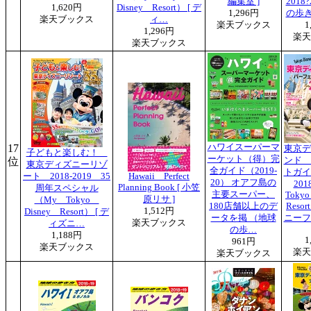
編集室 ]
2018?
1,620円
Disney Resort） [ デ
1,296円
の歩き
楽天ブックス
ィ…
楽天ブックス
1
1,296円
楽天
楽天ブックス
17
ハワイスーパーマ
東京デ
子どもと楽しむ！
ーケット（得）完
位
ンド 
東京ディズニーリゾ
全ガイド（2019-
トガ
ート 2018-2019 35
Hawaii Perfect
20） オアフ島の
20
Planning Book [ 小笠
周年スペシャル
主要スーパー、
Toky
原リサ ]
（My Tokyo
180店舗以上のデ
Reso
1,512円
Disney Resort） [ デ
ータを掲 （地球
ニーフ
楽天ブックス
ィズニ…
の歩…
1,188円
1
961円
楽天ブックス
楽天
楽天ブックス