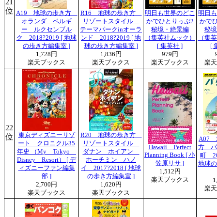
21
位
A19 地球の歩き方
R16 地球の歩き方
明日も世界のどこ
明日も
オランダ ベルギ
リゾートスタイル
かでひとりっぷ2
かで
ー ルクセンブル
テーマパークinオーラ
秘境・絶景編
秘境
ク 2018?2019 [ 地球
ンド 2018?2019 [ 地
（集英社ムック）
（集英
の歩き方編集室 ]
球の歩き方編集室 ]
[ 集英社 ]
[
1,728円
1,836円
979円
楽天ブックス
楽天ブックス
楽天ブックス
楽天
22
東京ディズニーリゾ
R20 地球の歩き方
位
A07
ート クロニクル35
リゾートスタイル
Hawaii Perfect
方 パ
年史 （My Tokyo
ダナン ホイアン
Planning Book [ 小
町 20
Disney Resort） [ デ
ホーチミン ハノ
笠原リサ ]
地球の
ィズニーファン編集
イ 2017?2018 [ 地球
1,512円
部 ]
の歩き方編集室 ]
楽天ブックス
1
2,700円
1,620円
楽天
楽天ブックス
楽天ブックス