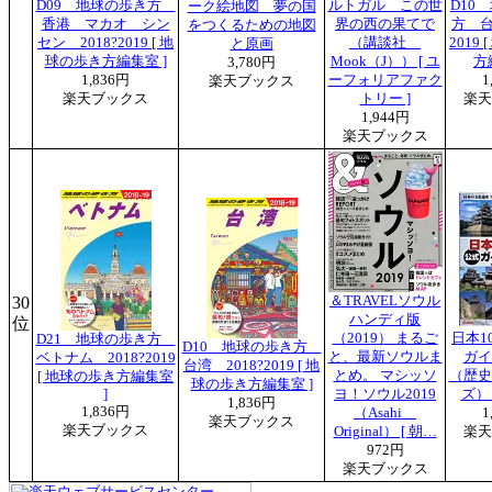
D09 地球の歩き方
ルトガル この世
D10
ーク絵地図 夢の国
香港 マカオ シン
界の西の果てで
方 台
をつくるための地図
セン 2018?2019 [ 地
（講談社
2019
と原画
球の歩き方編集室 ]
Mook（J）） [ ユ
方
3,780円
1,836円
ーフォリアファク
1
楽天ブックス
楽天ブックス
トリー ]
楽天
1,944円
楽天ブックス
30
＆TRAVELソウル
ハンディ版
位
（2019） まるご
日本1
D21 地球の歩き方
D10 地球の歩き方
と、最新ソウルま
ガイ
ベトナム 2018?2019
台湾 2018?2019 [ 地
とめ。 マシッソ
（歴史
[ 地球の歩き方編集室
球の歩き方編集室 ]
]
ヨ！ソウル2019
ズ） 
1,836円
1,836円
（Asahi
1
楽天ブックス
楽天ブックス
Original） [ 朝…
楽天
972円
楽天ブックス