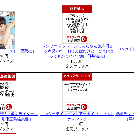
TVシリーズ クレヨンしんちゃん 嵐を呼ぶ
TVガイ
（78） [ 双葉社 ]
イッキ見20!!! おてんばだけど…ひまはと
296円
ってもかわいいゾ編 [ 臼井儀人 ]
ブックス
1,058円
楽天ブックス
念! 「仮面ライダー」
エンターテインメントアーカイブ ウルト
連続テレ
史 [ 別冊宝島編集部 ]
ラマンレオ
（洋泉
836円
3,000円
ブックス
楽天ブックス