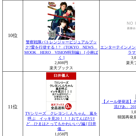
10位
警察戦隊パトレンジャービジュアルブッ
ク?愛を行使する！? （TOKYO NEWS
エンターテインメン
MOOK HERO VISION特別編） [ 小林ば
ラマ
く ]
3,
2,808円
楽天
楽天ブックス
【メール便発送】チ
11位
流ぴあ」 20
1,
TVシリーズ クレヨンしんちゃん 嵐を
韓国再発見
呼ぶ イッキ見20！！！おてんばだけ
ど…ひまはとってもかわいいゾ編 [ 臼井
儀…
1,058円