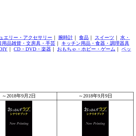
ュエリー・アクセサリー
｜
腕時計
｜
食品
｜
スイーツ
｜
水・
日用品雑貨・文房具・手芸
｜
キッチン用品・食器・調理器具
IY
｜
CD・DVD・楽器
｜
おもちゃ・ホビー・ゲーム
｜
ペッ
～2018年9月2日
～2018年9月9日