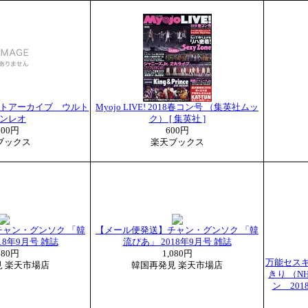
トアーカイブ ウルト
Myojo LIVE! 2018春コン号 （集英社ムッ
ンレオ
ク） [ 集英社 ]
000円
600円
ブックス
楽天ブックス
ャン・グンソク 「韓
【メール便発送】チャン・グンソク 「韓
18年9月号 雑誌
流ぴあ」 2018年9月号 雑誌
080円
1,080円
万能セス
 楽天市場店
韓国再発見 楽天市場店
きり （N
ン 201