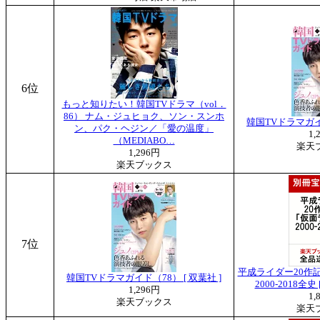
6位
もっと知りたい！韓国TVドラマ（vol．
86） ナム・ジュヒョク、ソン・スンホ
韓国TVドラマガイド
ン、パク・ヘジン／「愛の温度」
1,
（MEDIABO…
楽天
1,296円
楽天ブックス
7位
平成ライダー20作記
韓国TVドラマガイド（78） [ 双葉社 ]
2000-2018全
1,296円
1,
楽天ブックス
楽天