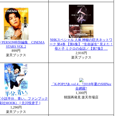
NHKスペシャル 人体 神秘の巨大ネットワ
ドPERSON特別編集 CINEMA
ーク 第4巻 【第6集】 “生命誕生” 見えた！
STARS VOL.2
母と子 ミクロの会話／【第7集】…
899円
2,916円
楽天ブックス
楽天ブックス
「K-POPぴあ vol.4」?2018年夏のSHINee
全網羅?
1,300円
韓国再発見 楽天市場店
ビ小説半分、青い。ファンブック
社MOOK） [ 北川悦吏子 ]
1,296円
楽天ブックス