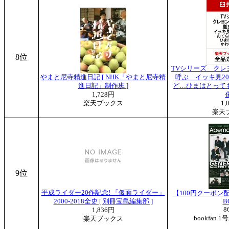
8位
TVシリーズ クレ
やまと尼寺精進日記 [ NHK「やまと尼寺精
呼ぶ イッキ見2
進日記」制作班 ]
ど…ひまはとっても
1,728円
楽天ブックス
1,
楽天
9位
平成ライダー20作記念! 「仮面ライダー」
【100円クーポン配
2000-2018全史 [ 別冊宝島編集部 ]
B
8
1,836円
bookfan
楽天ブックス