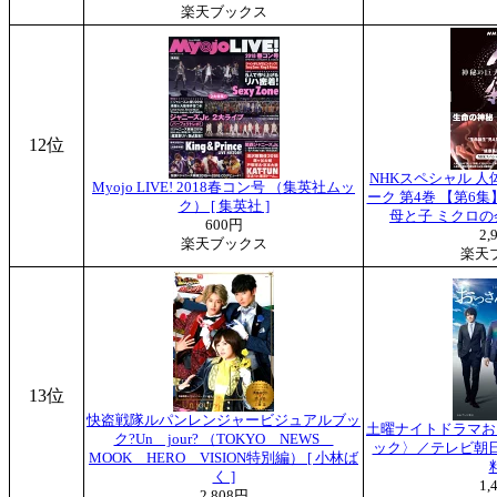
楽天ブックス
12位
NHKスペシャル 人
Myojo LIVE! 2018春コン号 （集英社ムッ
ーク 第4巻 【第6集
ク） [ 集英社 ]
母と子 ミクロの
600円
2,
楽天ブックス
楽天
13位
快盗戦隊ルパンレンジャービジュアルブッ
土曜ナイトドラマお
ク?Un jour? （TOKYO NEWS
ック〉／テレビ朝日
MOOK HERO VISION特別編） [ 小林ば
く ]
1,
2,808円