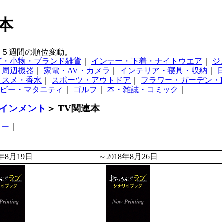
本
近５週間の順位変動。
グ・小物・ブランド雑貨
｜
インナー・下着・ナイトウエア
｜
ジ
・周辺機器
｜
家電・AV・カメラ
｜
インテリア・寝具・収納
｜
コスメ・香水
｜
スポーツ・アウトドア
｜
フラワー・ガーデン・D
ビー・マタニティ
｜
ゴルフ
｜
本・雑誌・コミック
｜
インメント
＞ TV関連本
ュー
｜
8年8月19日
～2018年8月26日