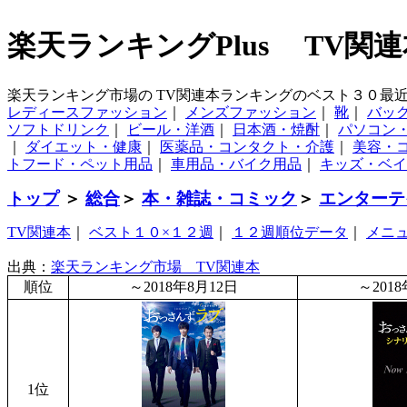
楽天ランキングPlus TV関連
楽天ランキング市場の TV関連本ランキングのベスト３０最
レディースファッション
｜
メンズファッション
｜
靴
｜
バッ
ソフトドリンク
｜
ビール・洋酒
｜
日本酒・焼酎
｜
パソコン
｜
ダイエット・健康
｜
医薬品・コンタクト・介護
｜
美容・
トフード・ペット用品
｜
車用品・バイク用品
｜
キッズ・ベイ
トップ
＞
総合
＞
本・雑誌・コミック
＞
エンターテ
TV関連本
｜
ベスト１０×１２週
｜
１２週順位データ
｜
メニ
出典：
楽天ランキング市場 TV関連本
順位
～2018年8月12日
～201
1位