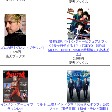
楽天ブックス
警察戦隊パトレンジャービジュアルブッ
ク?愛を行使する！? （TOKYO NEWS
ズムの罠 [ ダレン・ブラウン ]
MOOK HERO VISION特別編） [ 小林ば
1,728円
く ]
楽天ブックス
2,808円
楽天ブックス
テインメントアーカイブ ウルト
土曜ナイトドラマ「おっさんずラブ」公式
ラマンレオ
ブック【電子書籍】[ 監修・テレビ朝日 ]