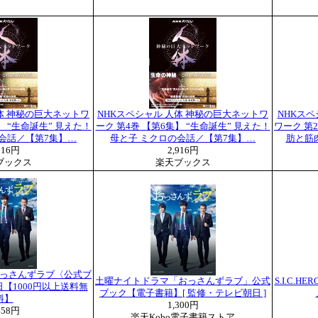
体 神秘の巨大ネットワ
NHKスペシャル 人体 神秘の巨大ネットワ
NHKス
】 “生命誕生” 見えた！
ーク 第4巻 【第6集】 “生命誕生” 見えた！
ワーク 第
会話／【第7集】…
母と子 ミクロの会話／【第7集】…
肪と筋
916円
2,916円
ブックス
楽天ブックス
っさんずラブ〈公式ブ
土曜ナイトドラマ「おっさんずラブ」公式
S.I.C.
【1000円以上送料無
ブック【電子書籍】[ 監修・テレビ朝日 ]
料】
1,300円
458円
楽天Kobo電子書籍ストア