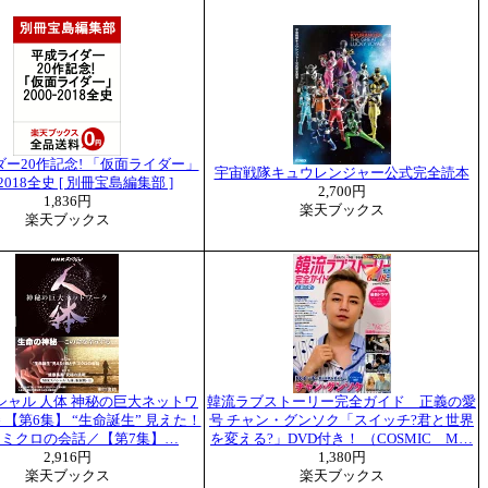
ー20作記念! 「仮面ライダー」
宇宙戦隊キュウレンジャー公式完全読本
-2018全史 [ 別冊宝島編集部 ]
2,700円
1,836円
楽天ブックス
楽天ブックス
シャル 人体 神秘の巨大ネットワ
韓流ラブストーリー完全ガイド 正義の愛
 【第6集】 “生命誕生” 見えた！
号 チャン・グンソク「スイッチ?君と世界
 ミクロの会話／【第7集】…
を変える?」DVD付き！ （COSMIC M…
2,916円
1,380円
楽天ブックス
楽天ブックス