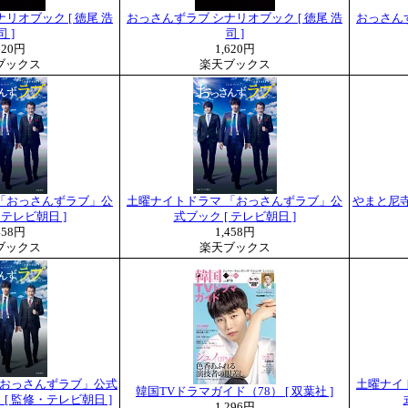
リオブック [ 徳尾 浩
おっさんずラブ シナリオブック [ 徳尾 浩
おっさんず
司 ]
司 ]
620円
1,620円
ブックス
楽天ブックス
「おっさんずラブ」公
土曜ナイトドラマ 「おっさんずラブ」公
やまと尼寺
 テレビ朝日 ]
式ブック [ テレビ朝日 ]
458円
1,458円
ブックス
楽天ブックス
おっさんずラブ」公式
土曜ナイ
韓国TVドラマガイド（78） [ 双葉社 ]
 監修・テレビ朝日 ]
1,296円