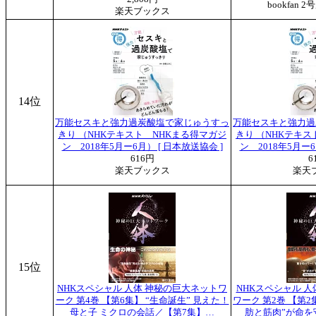
bookfan
楽天ブックス
14位
万能セスキと強力過炭酸塩で家じゅうすっ
万能セスキと強力過
きり （NHKテキスト NHKまる得マガジ
きり （NHKテキス
ン 2018年5月ー6月） [ 日本放送協会 ]
ン 2018年5月ー6
616円
6
楽天ブックス
楽天
15位
NHKスペシャル 人体 神秘の巨大ネットワ
NHKスペシャル 
ーク 第4巻 【第6集】 “生命誕生” 見えた！
ワーク 第2巻 【第
母と子 ミクロの会話／【第7集】…
肪と筋肉”が命を