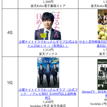
1,300円
1,
楽天Kobo電子書籍ストア
楽天Kobo
4位
土曜ナイトドラマおっさんずラブ公式はる
やまと尼寺精進日記 
たん日めくり （［実用品］）
進日記
1,512円
1,
楽天ブックス
楽天
5位
土曜ナイトドラマおっさんずラブ〈公式ブ
AbemaTV BO
ック〉／テレビ朝日【1000円以上送料無
料】
8
1,458円
bookfan
bookfan 2号店 楽天市場店