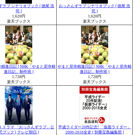
ラブ シナリオブック [ 徳尾 浩
おっさんずラブ シナリオブック [ 徳尾 浩
司 ]
司 ]
1,620円
1,620円
楽天ブックス
楽天ブックス
精進日記 [ NHK「やまと尼寺精
やまと尼寺精進日記 [ NHK「やまと尼寺精
進日記」制作班 ]
進日記」制作班 ]
1,728円
1,728円
楽天ブックス
楽天ブックス
トドラマ 「おっさんずラブ」公
平成ライダー20作記念! 「仮面ライダー」
式ブック [ テレビ朝日 ]
2000-2018全史 [ 別冊宝島編集部 ]