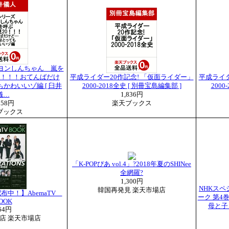
ヨンしんちゃん 嵐を
0！！！おてんばだけ
平成ライダー20作記念! 「仮面ライダー」
平成ライダ
かわいいゾ編 [ 臼井
2000-2018全史 [ 別冊宝島編集部 ]
2000
儀…
1,836円
058円
楽天ブックス
ブックス
「K-POPぴあ vol.4」?2018年夏のSHINee
全網羅?
1,300円
NHKスペ
韓国再発見 楽天市場店
布中！】AbemaTV
ーク 第4巻
OOK
母と子
64円
 1号店 楽天市場店