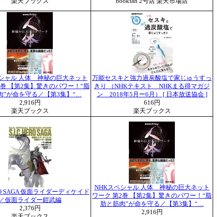
楽天ブックス
bookfan 2号店 楽天市場店
ペシャル 人体 神秘の巨大ネット
万能セスキと強力過炭酸塩で家じゅうすっ
2巻 【第2集】驚きのパワー！“脂
きり （NHKテキスト NHKまる得マガジ
肉”が命を守る／【第3集】“…
ン 2018年5月ー6月） [ 日本放送協会 ]
2,916円
616円
楽天ブックス
楽天ブックス
NHKスペシャル 人体 神秘の巨大ネット
HERO SAGA 仮面ライダーディケイド
ワーク 第2巻 【第2集】驚きのパワー！“脂
／仮面ライダー鎧武編
肪と筋肉”が命を守る／【第3集】“…
2,376円
2,916円
楽天ブックス