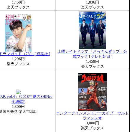
1,458円
1,836円
楽天ブックス
楽天ブックス
土曜ナイトドラマ 「おっさんずラブ」公
ドラマガイド（78） [ 双葉社 ]
式ブック [ テレビ朝日 ]
1,296円
1,458円
楽天ブックス
楽天ブックス
ぴあ vol.4」?2018年夏のSHINee
全網羅?
1,300円
韓国再発見 楽天市場店
エンターテインメントアーカイブ ウルト
ラマンレオ
3,000円
楽天ブックス