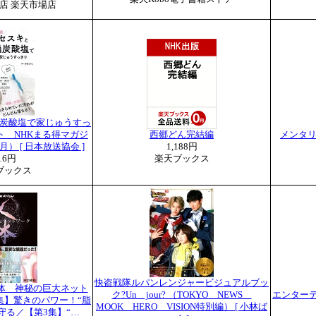
 2号店 楽天市場店
炭酸塩で家じゅうすっ
ト NHKまる得マガジ
西郷どん完結編
メンタリ
月） [ 日本放送協会 ]
1,188円
16円
楽天ブックス
ブックス
快盗戦隊ルパンレンジャービジュアルブッ
人体 神秘の巨大ネット
ク?Un jour? （TOKYO NEWS
エンター
2集】驚きのパワー！“脂
MOOK HERO VISION特別編） [ 小林ば
守る／【第3集】“…