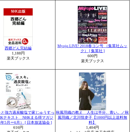
Myojo LIVE! 2018春コン号 （集英社ムッ
西郷どん完結編
ク） [ 集英社 ]
1,188円
600円
楽天ブックス
楽天ブックス
キと強力過炭酸塩で家じゅうすっ
秋風羽織の教え 人生は半分、青い。／秋
HKテキスト NHKまる得マガジ
風羽織／北川悦吏子【1000円以上送料無
8年5月ー6月） [ 日本放送協会 ]
料】
616円
1,404円