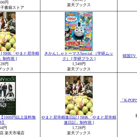
300円
楽天ブックス
電子書籍ストア
[ NHK「やまと尼寺精
きかんしゃトーマスSpecial （学研ムッ
韓国TV
」制作班 ]
ク） [ 学研プラス ]
728円
1,549円
ブックス
楽天ブックス
「K-POP
OK【1000円以上送料無
やまと尼寺精進日記 [ NHK「やまと尼寺精
料】
進日記」制作班 ]
64円
1,728円
 2号店 楽天市場店
楽天ブックス