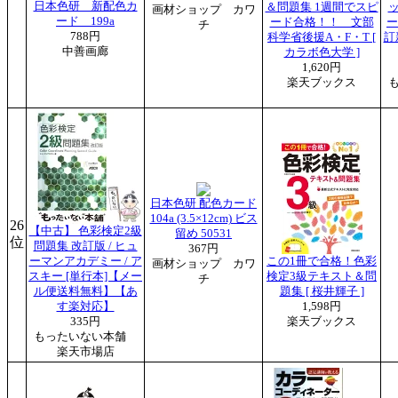
日本色研 新配色カ
＆問題集 1週間でスピ
画材ショップ カワ
ード 199a
ード合格！！ 文部
ー
チ
788円
科学省後援A・F・T [
訂
中善画廊
カラボ色大学 ]
1,620円
楽天ブックス
日本色研 配色カード
104a (3.5×12cm) ビス
26
【中古】 色彩検定2級
留め 50531
位
問題集 改訂版 / ヒュ
367円
ーマンアカデミー / ア
この1冊で合格！色彩
画材ショップ カワ
スキー [単行本]【メー
検定3級テキスト＆問
チ
ル便送料無料】【あ
題集 [ 桜井輝子 ]
す楽対応】
1,598円
335円
楽天ブックス
もったいない本舗
楽天市場店