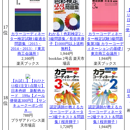
り
ー
17
便
位
カラーコーディネー
わかる！色彩検定2・
カラーコーディネー
ター検定試験1級過去
3級問題集／長谷井康
ター検定試験3級問題
問題集〈2015・
子【1000円以上送料
集第3版 カラーコーデ
2014・2013〉 [ 東京
無料】
ィネーションの基礎 [
商工会議所 ]
1,944円
東京商工会議所 ]
2,160円
bookfan 2号店 楽天市
1,944円
楽天ブックス
場店
楽天ブックス
【お試し】【おひと
り様1注文1点限り】
日本色研 新配色カ
日
ード 199a【メール
18
便発送300円】【サン
位
キュークーポン付
認定講師が教えるカ
認定講師が教えるカ
き…
ラーコーディネータ
ラーコーディネータ
788円
ー3級テキスト＆問題
ー2級テキスト＆問題
プラザアドバンス楽
集 [ 桜井輝子 ]
集 [ 桜井輝子 ]
天市場店
1,728円
1,944円