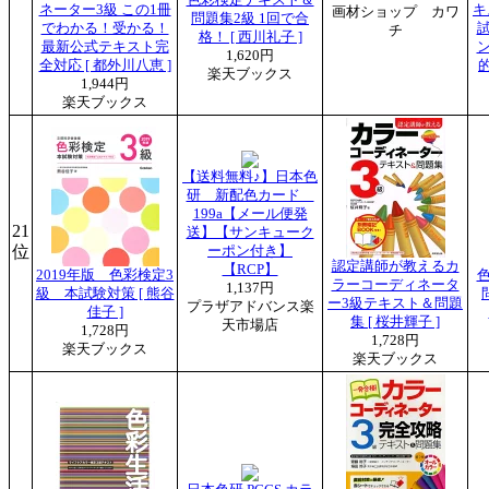
ネーター3級 この1冊
キ
画材ショップ カワ
問題集2級 1回で合
でわかる！受かる！
チ
格！ [ 西川礼子 ]
最新公式テキスト完
1,620円
全対応 [ 都外川八恵 ]
楽天ブックス
1,944円
楽天ブックス
【送料無料♪】日本色
研 新配色カード
199a【メール便発
21
送】【サンキューク
位
ーポン付き】
認定講師が教えるカ
【RCP】
2019年版 色彩検定3
ラーコーディネータ
1,137円
級 本試験対策 [ 熊谷
ー3級テキスト＆問題
プラザアドバンス楽
佳子 ]
集 [ 桜井輝子 ]
天市場店
1,728円
1,728円
楽天ブックス
楽天ブックス