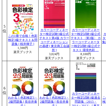
5
カラーコーディネー
カラーコーディネー
位
ター検定試験3級公式
ター検定試験1級公式
この1冊で合格！色彩
テキスト第4版 カラー
テキスト〈第3版〉 カ
タ
検定3級テキスト＆問
コーディネーション
ラーコーディネータ
集
題集 [ 桜井輝子 ]
の基礎 [ 東京商工会議
ー検定試験1級公式テ
1,598円
所 ]
キスト 環境色彩 …
楽天ブックス
3,024円
8,100円
楽天ブックス
楽天ブックス
6
位
カラーコーディネー
わかる！色彩検定3・
わかる！色彩検定3・
ター検定試験1級過去
こ
2級問題集 [ 長谷井泰
2級問題集 [ 長谷井泰
問題集〈2015・
検
子 ]
子 ]
2014・2013〉 [ 東京