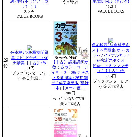
恵 (単行本（ソフトカ
版/西川礼子 (単行本)
う日野店
バー）)
412円
VALUE BOOKS
258円
VALUE BOOKS
色彩検定3級合格テキ
スト＆問題集 オ-ルカ
色彩検定3級模擬問題
ラ- / パ?ソナルカラ?
集 スピ-ド合格！ / 梶
29
研究所スタジオ
【中古】 認定講師が
田清美【中古】afb
位
How、トミヤママチ
教えるカラーコーデ
151円
コ / 【中古】afb
ィネーター3級テキス
ブックセンターいと
216円
ト＆問題集 / 桜井 輝
う 楽天市場店
ブックセンターいと
子 / 成美堂出版 [単行
う 楽天市場店
本]【メール便…
299円
もったいない本舗
楽天市場店