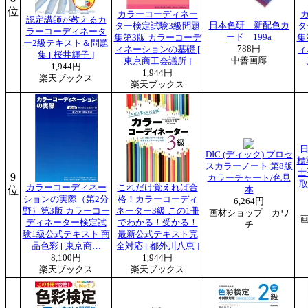
位
カラーコーディネー
認定講師が教えるカ
日本色研 新配色カ
ター検定試験3級問題
タ
ラーコーディネータ
ード 199a
集第3版 カラーコーデ
集
ー2級テキスト＆問題
788円
ィネーションの基礎 [
ィ
集 [ 桜井輝子 ]
中善画廊
東京商工会議所 ]
1,944円
1,944円
楽天ブックス
楽天ブックス
日
DIC (ディック) プロセ
標
スカラーノート 第8版
士
9
カラーチャート/色見
取
カラーコーディネー
これだけ覚えれば合
位
本
ションの実際（第2分
格！カラーコーディ
6,264円
野）第3版 カラーコー
ネーター3級 この1冊
画材ショップ カワ
ディネーター検定試
でわかる！受かる！
チ
験1級公式テキスト 商
最新公式テキスト完
品色彩 [ 東京商…
全対応 [ 都外川八恵 ]
8,100円
1,944円
楽天ブックス
楽天ブックス