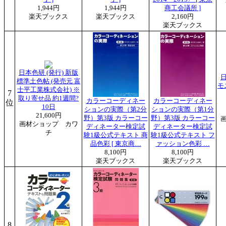
1,944円
1,944円
商工会議所 ]
楽天ブックス
楽天ブックス
2,160円
楽天ブックス
日本色研 (発行) 新版
日
標準土色帖 (発売元 富
モ
士平工業株式会社) ※
7
取り寄せ品 約1週間?
カラーコーディネー
カラーコーディネー
位
10日
ションの実際（第2分
ションの実際（第1分
21,600円
野）第3版 カラーコー
野）第3版 カラーコー
画材ショップ カワ
ディネーター検定試
ディネーター検定試
チ
験1級公式テキスト 商
験1級公式テキスト フ
品色彩 [ 東京商…
ァッション色彩 …
8,100円
8,100円
楽天ブックス
楽天ブックス
8