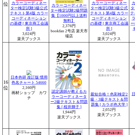
カラーコーディネー
カラーコーディネー
位
カラーコーディネー
ター検定試験3級公式
ター検定試験3級公式
タ
ター検定試験2級問題
テキスト第4版 カラー
テキスト第4版 カラー
テ
集【1000円以上送料
コーディネーション
コーディネーション
無料】
の基礎 [ 東京商工会議
の基礎 [ 東京商工会議
ー
2,376円
所 ]
所 ]
bookfan 2号店 楽天市
3,024円
3,024円
場店
楽天ブックス
楽天ブックス
日本色研 改訂版 慣用
16
色名チャート 54660
位
2,160円
認定講師が教えるカ
画材ショップ カワ
最短合格！色彩検定2
ラーコーディネータ
チ
級・3級テキスト＆問
ー2級テキスト＆問題
題集 [ カラボ色大学 ]
集 [ 桜井輝子 ]
2,052円
1,944円
楽天ブックス
楽天ブックス