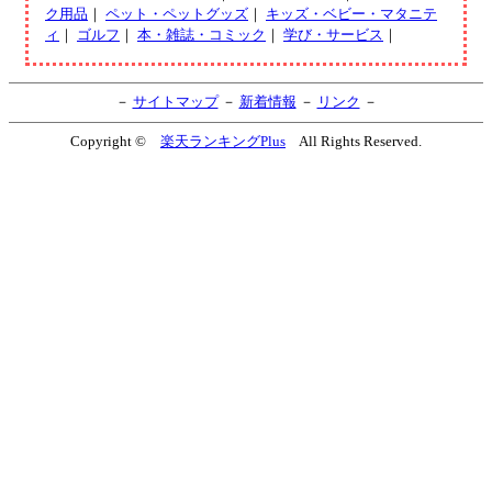
ク用品
｜
ペット・ペットグッズ
｜
キッズ・ベビー・マタニテ
ィ
｜
ゴルフ
｜
本・雑誌・コミック
｜
学び・サービス
｜
－
サイトマップ
－
新着情報
－
リンク
－
Copyright ©
楽天ランキングPlus
All Rights Reserved.