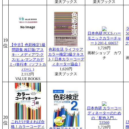
楽天ブックス
楽天ブックス
ラ
日本色研 PCCS ハー
5
モニックカラーチャ
19
ート201-L 60657
ク
【中古】色彩検定1級
位
1,728円
色彩生活 ライフケア
問題集 改訂版/アス
画材ショップ カワ
カラー検定3級テキス
キ-・メディアワ-ク
チ
ト [ 日本カラーコーデ
ス/ヒュ-マンアカデ
ィネーター協会 ]
ミ- (単行本（ソフトカ
1,620円
バー）)
楽天ブックス
2,112円
VALUE BOOKS
日本色研 カラーコー
ディネーターのため
20
の「配色入門」
これだけ覚えれば合
位
53560
格！カラーコーディ
検
1,728円
色彩検定テキスト＆