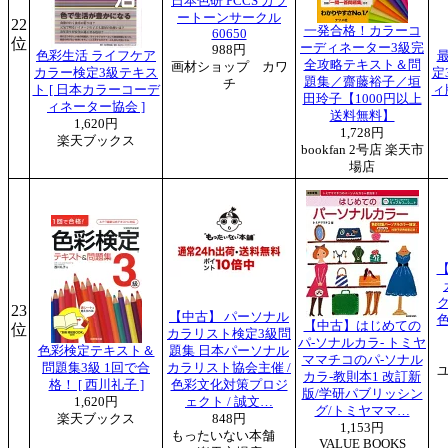
日本色研 PCCS カラ
ートーンサークル
22
一発合格！カラーコ
60650
位
ーディネーター3級完
988円
色彩生活 ライフケア
全攻略テキスト＆問
画材ショップ カワ
カラー検定3級テキス
定
題集／齋藤裕子／垣
チ
ト [ 日本カラーコーデ
ィ
田玲子【1000円以上
ィネーター協会 ]
送料無料】
1,620円
1,728円
楽天ブックス
bookfan 2号店 楽天市
場店
23
【中古】 パーソナル
【中古】はじめての
位
カラリスト検定3級問
パ-ソナルカラ- トミヤ
色彩検定テキスト＆
題集 日本パーソナル
ママチコのパ-ソナル
問題集3級 1回で合
カラリスト協会主催 /
カラ-教則本1 改訂新
格！ [ 西川礼子 ]
色彩文化対策プロジ
版/学研パブリッシン
1,620円
ェクト / 誠文…
グ/トミヤママ…
楽天ブックス
848円
1,153円
もったいない本舗
VALUE BOOKS