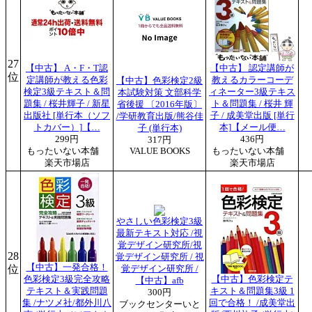
27
【中古】 A・F・T認
【中古】 認定講師が
位
定講師が教える色彩
教えるカラーコーデ
【中古】色彩検定2級
検定3級テキスト＆問
ィネーター3級テキス
本試験対策 文部科学
題集 / 桜井輝子 / 新星
ト＆問題集 / 桜井 輝
省後援 〔2016年版〕
出版社 [単行本（ソフ
子 / 成美堂出版 [単行
/学研教育出版/熊谷佳
トカバー）]【…
本]【メール便…
子 (単行本)
299円
436円
317円
もったいない本舗
VALUE BOOKS
もったいない本舗
楽天市場店
楽天市場店
やさしい色彩検定3級
最新テキスト対応 /視
覚デザイン研究所/視
28
覚デザイン研究所 / 視
【中古】一発合格！
位
覚デザイン研究所 /
色彩検定3級完全攻略
【中古】色彩検定テ
【中古】afb
テキスト＆実践問題
キスト＆問題集3級 1
300円
集 /ナツメ社/都外川八
回で合格！ /成美堂出
ブックセンターいと