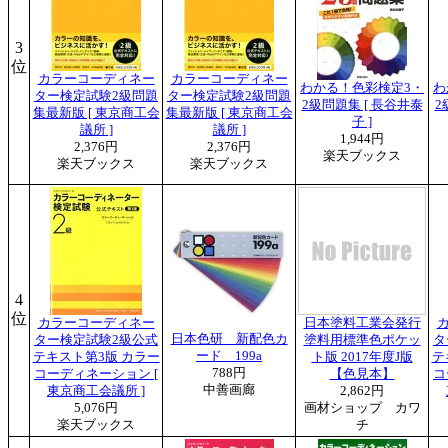
3
位
カラーコーディネー
カラーコーディネー
わかる！色彩検定3・
わ
ター検定試験2級問題
ター検定試験2級問題
2級問題集 [ 長谷井泰
2
集最新版 [ 東京商工会
集最新版 [ 東京商工会
子 ]
議所 ]
議所 ]
1,944円
2,376円
2,376円
楽天ブックス
楽天ブックス
楽天ブックス
4
位
カラーコーディネー
日本塗料工業会発行
日本色研 新配色カ
ター検定試験2級公式
塗料用標準色ポケッ
タ
ード 199a
テキスト第3版 カラー
ト版 2017年度J版
テ
788円
コーディネーション [
【色見本】
コ
中善画廊
東京商工会議所 ]
2,862円
5,076円
画材ショップ カワ
楽天ブックス
チ