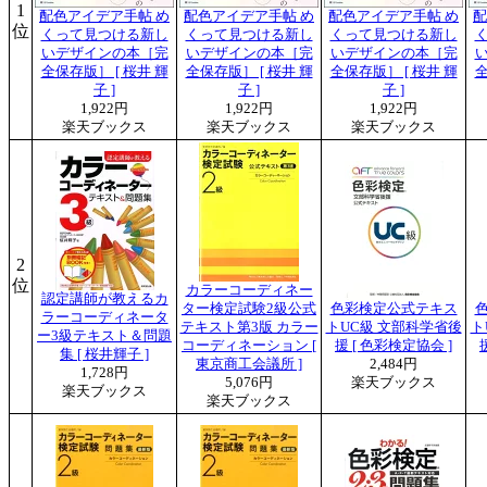
1
配色アイデア手帖 め
配色アイデア手帖 め
配色アイデア手帖 め
配
位
くって見つける新し
くって見つける新し
くって見つける新し
いデザインの本［完
いデザインの本［完
いデザインの本［完
全保存版］ [ 桜井 輝
全保存版］ [ 桜井 輝
全保存版］ [ 桜井 輝
全
子 ]
子 ]
子 ]
1,922円
1,922円
1,922円
楽天ブックス
楽天ブックス
楽天ブックス
2
位
カラーコーディネー
認定講師が教えるカ
ター検定試験2級公式
色彩検定公式テキス
ラーコーディネータ
テキスト第3版 カラー
トUC級 文部科学省後
ト
ー3級テキスト＆問題
コーディネーション [
援 [ 色彩検定協会 ]
集 [ 桜井輝子 ]
東京商工会議所 ]
2,484円
1,728円
5,076円
楽天ブックス
楽天ブックス
楽天ブックス