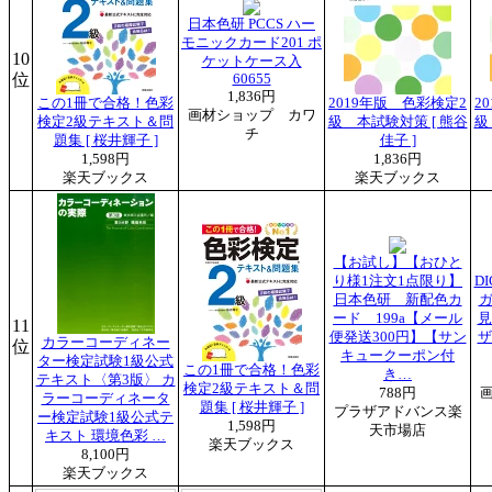
日本色研 PCCS ハー
モニックカード201 ポ
10
ケットケース入
位
60655
1,836円
この1冊で合格！色彩
2019年版 色彩検定2
2
画材ショップ カワ
検定2級テキスト＆問
級 本試験対策 [ 熊谷
級
チ
題集 [ 桜井輝子 ]
佳子 ]
1,598円
1,836円
楽天ブックス
楽天ブックス
【お試し】【おひと
り様1注文1点限り】
D
日本色研 新配色カ
ガ
ード 199a【メール
見
11
便発送300円】【サン
ザ
カラーコーディネー
位
キュークーポン付
ター検定試験1級公式
この1冊で合格！色彩
き…
テキスト〈第3版〉 カ
検定2級テキスト＆問
788円
ラーコーディネータ
題集 [ 桜井輝子 ]
プラザアドバンス楽
ー検定試験1級公式テ
1,598円
天市場店
キスト 環境色彩 …
楽天ブックス
8,100円
楽天ブックス