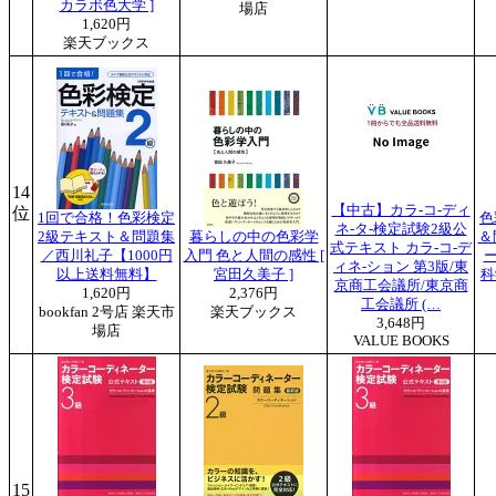
カラボ色大学 ]
場店
1,620円
楽天ブックス
14
【中古】カラ-コ-ディ
位
1回で合格！色彩検定
色
ネ-タ-検定試験2級公
2級テキスト＆問題集
暮らしの中の色彩学
＆
式テキスト カラ-コ-デ
／西川礼子【1000円
入門 色と人間の感性 [
ィネ-ション 第3版/東
以上送料無料】
宮田久美子 ]
科
京商工会議所/東京商
1,620円
2,376円
工会議所 (…
bookfan 2号店 楽天市
楽天ブックス
3,648円
場店
VALUE BOOKS
15