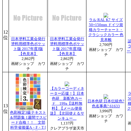
ラル RAL K7 サイズ
50×150mm ドイツ規
格カラーチャート・
12
クラシックカラー 色
位
日本塗料工業会発行
日本塗料工業会発行
見本帳
塗料用標準色ポケッ
塗料用標準色ポケッ
2,700円
ト版 2017年度J版
ト版 2017年度J版
画材ショップ カワ
ー
【色見本】
【色見本】
チ
2,862円
2,862円
画材ショップ カワ
画材ショップ カワ
チ
チ
【カラーコーディネ
ーター応援！】日本
ラ
色研 新配色カー
5
日本色研 日本伝統色?
ド 199a【送料無
13
色名事典? 61633
料】【メール便発
ク
位
3,996円
色彩検定3級テキスト
送】【次回使えるサ
画材ショップ カワ
＆問題集 1週間でスピ
ンキュー…
チ
ード合格！！ 文部
1,137円
科学省後援A・F・T [
クレアプラザ楽天市