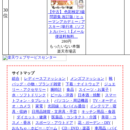
30
【中古】 色彩検定3級
位
問題集 改訂版 / ヒュ
ーマンアカデミー / ア
スキー [単行本（ソフ
トカバー）]【メール
便送料無料…
280円
もったいない本舗
楽天市場店
サイトマップ
総合
｜
レディースファッション
｜
メンズファッション
｜
靴
｜
バッグ・小物・ブランド雑貨
｜
下着・ナイトウェア
｜
ジュエ
リー・アクセサリー
｜
腕時計
｜
食品
｜
スイーツ・お菓子
｜
水・ソフトドリンク
｜
ビール・洋酒
｜
日本酒・焼酎
｜
スマー
トフォン・タブレット
｜
パソコン・周辺機器
｜
TV・オーディ
オ・カメラ
｜
家電
｜
光回線・モバイル通信
｜
インテリア・寝
具・収納
｜
日用品雑貨・文房具・手芸
｜
キッチン用品・食器
｜
ダイエット・健康
｜
医薬品・コンタクト・介護
｜
美容・コ
スメ・香水
｜
スポーツ・アウトドア
｜
花・ガーデン・DIY
｜
おもちゃ・ホビー・ゲーム
｜
CD・DVD・楽器
｜
車用品・バイ