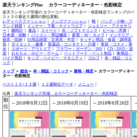
楽天ランキングPlus カラーコーディネーター・色彩検定
楽天ランキング市場の カラーコーディネーター・色彩検定ランキングのベ
スト３０最近５週間の順位変動。
レディースファッション
｜
メンズファッション
｜
靴
｜
バッグ・小物・ブ
ランド雑貨
｜
インナー・下着・ナイトウエア
｜
ジュエリー・アクセサリ
ー
｜
腕時計
｜
食品
｜
スイーツ
｜
水・ソフトドリンク
｜
ビール・洋酒
｜
日本酒・焼酎
｜
パソコン・周辺機器
｜
家電・AV・カメラ
｜
インテリア・
寝具・収納
｜
日用品雑貨・文房具・手芸
｜
キッチン用品・食器・調理器
具
｜
ダイエット・健康
｜
医薬品・コンタクト・介護
｜
美容・コスメ・香
水
｜
スポーツ・アウトドア
｜
フラワー・ガーデン・DIY
｜
CD・DVD・楽
器
｜
おもちゃ・ホビー・ゲーム
｜
ペットフード・ペット用品
｜
車用品・
バイク用品
｜
キッズ・ベイビー・マタニティ
｜
ゴルフ
｜
本・雑誌・コミ
ック
｜
トップ
＞
総合
＞
本・雑誌・コミック
＞
資格・検定
＞ カラーコーディネー
ター・色彩検定
ベスト１０×１２週
｜
１２週順位データ
｜
メニュー
｜
出典：
楽天ランキング市場 カラーコーディネーター・色彩検定
順
～2018年8月12日
～2018年8月19日
～2018年8月26日
位