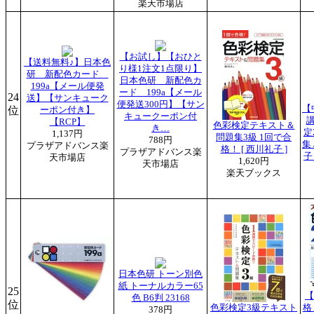
楽天市場店
【お試し】【おひと
【送料無料♪】日本色
り様1注文1点限り】
研 新配色カード
日本色研 新配色カ
199a【メール便発
ード 199a【メール
24
送】【サンキューク
便発送300円】【サン
【
位
ーポン付き】
キュークーポン付
【RCP】
色彩検定テキスト＆
き…
定
1,137円
問題集3級 1回で合
788円
集
プラザアドバンス楽
格！ [ 西川礼子 ]
プラザアドバンス楽
子
天市場店
1,620円
天市場店
楽天ブックス
日本色研 トーン別色
紙 トーナルカラー65
25
【
色 B6判 23168
位
色彩検定3級テキスト
格
378円