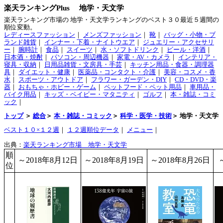
楽天ランキングPlus 地学・天文学
楽天ランキング市場の 地学・天文学ランキングのベスト３０最近５週間の
順位変動。
レディースファッション
｜
メンズファッション
｜
靴
｜
バッグ・小物・ブ
ランド雑貨
｜
インナー・下着・ナイトウエア
｜
ジュエリー・アクセサリ
ー
｜
腕時計
｜
食品
｜
スイーツ
｜
水・ソフトドリンク
｜
ビール・洋酒
｜
日本酒・焼酎
｜
パソコン・周辺機器
｜
家電・AV・カメラ
｜
インテリア・
寝具・収納
｜
日用品雑貨・文房具・手芸
｜
キッチン用品・食器・調理器
具
｜
ダイエット・健康
｜
医薬品・コンタクト・介護
｜
美容・コスメ・香
水
｜
スポーツ・アウトドア
｜
フラワー・ガーデン・DIY
｜
CD・DVD・楽
器
｜
おもちゃ・ホビー・ゲーム
｜
ペットフード・ペット用品
｜
車用品・
バイク用品
｜
キッズ・ベイビー・マタニティ
｜
ゴルフ
｜
本・雑誌・コミ
ック
｜
トップ
＞
総合
＞
本・雑誌・コミック
＞
科学・医学・技術
＞ 地学・天文学
ベスト１０×１２週
｜
１２週順位データ
｜
メニュー
｜
出典：
楽天ランキング市場 地学・天文学
順
～2018年8月12日
～2018年8月19日
～2018年8月26日
位