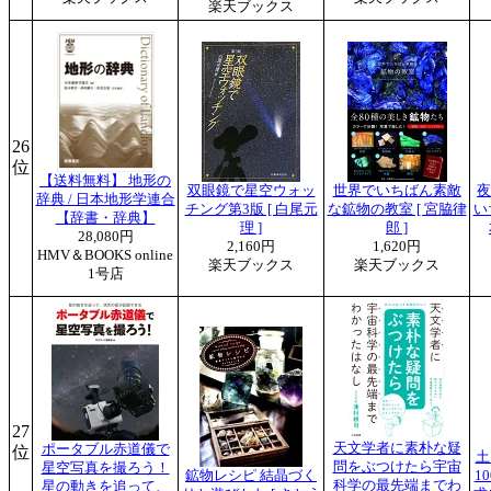
楽天ブックス
26
位
【送料無料】 地形の
双眼鏡で星空ウォッ
世界でいちばん素敵
夜
辞典 / 日本地形学連合
チング第3版 [ 白尾元
な鉱物の教室 [ 宮脇律
い
【辞書・辞典】
理 ]
郎 ]
28,080円
2,160円
1,620円
HMV＆BOOKS online
楽天ブックス
楽天ブックス
1号店
27
天文学者に素朴な疑
ポータブル赤道儀で
位
土
問をぶつけたら宇宙
星空写真を撮ろう！
鉱物レシピ 結晶づく
1
科学の最先端までわ
星の動きを追って、