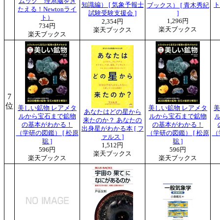
ムック 理系脳をき
知識編） [ 気象予報士
ト
ブックス） [ 青木秀紀
たえる！Newtonライ
試験受験支援会 ]
]
ト）
1,296円
2,354円
734円
楽天ブックス
楽天ブックス
楽天ブックス
7
位
美しい鉱物 レアメタ
美しい鉱物 レアメタ
美
あなたはどの星から
ルから宝石まで鉱物
ルから宝石まで鉱物
来たのか？ あなたの
の基本がわかる！
の基本がわかる！
出身星がわかる本 [ フ
（学研の図鑑） [ 松原
（学研の図鑑） [ 松原
（
ァルス ]
聡 ]
聡 ]
1,512円
596円
596円
楽天ブックス
楽天ブックス
楽天ブックス