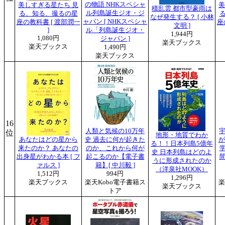
の物語 NHKスペシャ
美しすぎる星たち 見
美
積乱雲 都市型豪雨は
ル列島誕生ジオ・ジ
る、知る、撮るの星
なぜ発生する？ [ 小林
ャパン [ NHKスペシャ
座の教科書 [ 渡部潤一
座
文明 ]
]
ル「列島誕生ジオ・
1,944円
1,080円
ジャパン ]
楽天ブックス
楽天ブックス
1,490円
楽天ブックス
16
人類と気候の10万年
宇
位
地形・地質でわか
あなたはどの星から
史 過去に何が起きた
が
る！！日本列島5億年
来たのか？ あなたの
のか、これから何が
史 日本列島はどのよ
出身星がわかる本 [ フ
起こるのか【電子書
うに形成されたのか
ァルス ]
籍】[ 中川毅 ]
（洋泉社MOOK）
1,512円
994円
1,296円
楽天ブックス
楽天Kobo電子書籍ス
楽
楽天ブックス
トア