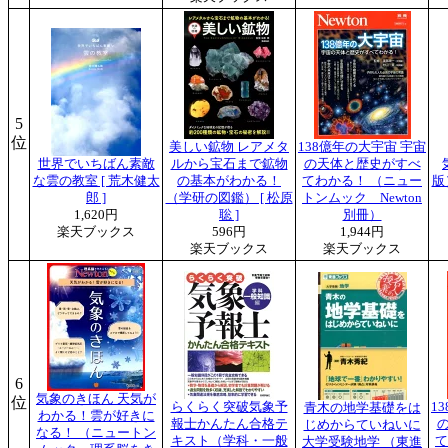
5
位
美しい鉱物 レアメタ
138億年の大宇宙 宇宙
世界でいちばん素敵
ルから宝石まで鉱物
の天体と歴史がすべ
な雲の教室 [ 荒木健太
の基本がわかる！
てわかる！ （ニュー
版
郎 ]
（学研の図鑑） [ 松原
トンムック Newton
1,620円
聡 ]
別冊）
楽天ブックス
596円
1,944円
楽天ブックス
楽天ブックス
6
気象のきほん 天気が
位
らくらく突破気象予
1
青木の地学基礎をは
わかる！雲が好きに
報士かんたん合格テ
じめからていねいに
なる！ （ニュートン
キスト（学科・一般
て
大学受験地学 （東進