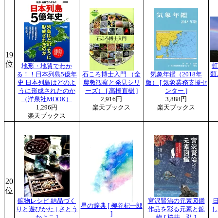
19
位
虹
地形・地質でわか
類
る！！日本列島5億年
石ころ博士入門 （全
気象年鑑（2018年
史 日本列島はどのよ
農教観察と発見シリ
版） [ 気象業務支援セ
うに形成されたのか
ーズ） [ 高橋直樹 ]
ンター ]
（洋泉社MOOK）
2,916円
3,888円
1,296円
楽天ブックス
楽天ブックス
楽天ブックス
20
位
鉱物レシピ 結晶づく
宮沢賢治の元素図鑑
星の辞典 [ 柳谷杞一郎
りと遊びかた [ さとう
作品を彩る元素と鉱
し
]
かよこ ]
物 [ 桜井 弘 ]