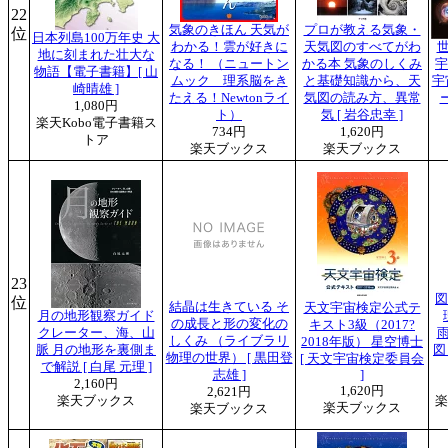
22
気象のきほん 天気が
プロが教える気象・
位
日本列島100万年史 大
わかる！雲が好きに
天気図のすべてがわ
地に刻まれた壮大な
なる！ （ニュートン
かる本 気象のしくみ
宇
物語【電子書籍】[ 山
ムック 理系脳をき
と基礎知識から、天
宇
崎晴雄 ]
たえる！Newtonライ
気図の読み方、異常
1,080円
ト）
気 [ 岩谷忠幸 ]
楽天Kobo電子書籍ス
734円
1,620円
トア
楽天ブックス
楽天ブックス
23
図
位
結晶は生きている そ
天文宇宙検定公式テ
月の地形観察ガイド
の成長と形の変化の
キスト3級（2017?
クレーター、海、山
しくみ （ライブラリ
2018年版） 星空博士
脈 月の地形を裏側ま
図
物理の世界） [ 黒田登
[ 天文宇宙検定委員会
で解説 [ 白尾 元理 ]
志雄 ]
]
2,160円
1,620円
2,621円
楽天ブックス
楽
楽天ブックス
楽天ブックス