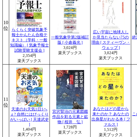
10
位
らくらく突破気象予
広い宇宙に地球人し
報士かんたん合格テ
一般気象学第2版補訂
か見当たらない75の
絶
キスト（学科・一般
版 [ 小倉義光 ]
理由 [ スティーヴン・
知識編） [ 気象予報士
3,024円
ウェッブ ]
試験受験支援会 ]
楽天ブックス
3,024円
2,354円
楽天ブックス
楽天ブックス
11
位
あなたはどの星から
天達のお天気1日1へ
宮沢賢治の元素図鑑
来たのか？ あなたの
こ
ぇ? 自然にはびっくり
作品を彩る元素と鉱
出身星がわかる本 [ フ
がいっぱい [ 天達武史
物 [ 桜井 弘 ]
]
ァルス ]
1,728円
1,404円
1,512円
楽天ブックス
楽天ブックス
楽天ブックス