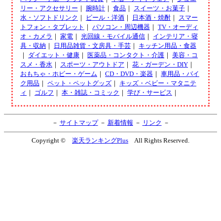
リー・アクセサリー
｜
腕時計
｜
食品
｜
スイーツ・お菓子
｜
水・ソフトドリンク
｜
ビール・洋酒
｜
日本酒・焼酎
｜
スマー
トフォン・タブレット
｜
パソコン・周辺機器
｜
TV・オーディ
オ・カメラ
｜
家電
｜
光回線・モバイル通信
｜
インテリア・寝
具・収納
｜
日用品雑貨・文房具・手芸
｜
キッチン用品・食器
｜
ダイエット・健康
｜
医薬品・コンタクト・介護
｜
美容・コ
スメ・香水
｜
スポーツ・アウトドア
｜
花・ガーデン・DIY
｜
おもちゃ・ホビー・ゲーム
｜
CD・DVD・楽器
｜
車用品・バイ
ク用品
｜
ペット・ペットグッズ
｜
キッズ・ベビー・マタニテ
ィ
｜
ゴルフ
｜
本・雑誌・コミック
｜
学び・サービス
｜
－
サイトマップ
－
新着情報
－
リンク
－
Copyright ©
楽天ランキングPlus
All Rights Reserved.