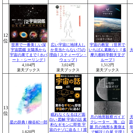
12
位
世界で一番美しい深
広い宇宙に地球人し
宇宙の教室 （世界で
宇宙図鑑 太陽系から
か見当たらない75の
いちばん素敵な） [ 多
宇宙の果てまで [ ホバ
理由 [ スティーヴン・
摩六都科学館天文グ
ート・シーリング ]
ウェッブ ]
ループ ]
4,104円
3,024円
1,512円
楽天ブックス
楽天ブックス
楽天ブックス
13
位
眠れなくなるほど面
月の地形観察ガイド
白い 図解 宇宙の話 素
クレーター、海、山
題
星の辞典 [ 柳谷杞一郎
朴なギモンに即答 宇
]
脈 月の地形を裏側ま
年
宙のナゾに迫る！ [ 渡
1,620円
で解説 [ 白尾 元理 ]