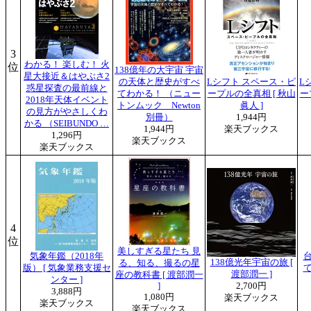
3
わかる！ 楽しむ！ 火
位
138億年の大宇宙 宇宙
星大接近＆はやぶさ2
の天体と歴史がすべ
Lシフト スペース・ピ
L
惑星探査の最前線と
てわかる！ （ニュー
ープルの全真相 [ 秋山
ー
2018年天体イベント
トンムック Newton
眞人 ]
の見方がやさしくわ
別冊）
1,944円
かる （SEIBUNDO …
1,944円
楽天ブックス
1,296円
楽天ブックス
楽天ブックス
4
位
美しすぎる星たち 見
気象年鑑（2018年
138億光年宇宙の旅 [
る、知る、撮るの星
版） [ 気象業務支援セ
渡部潤一 ]
座の教科書 [ 渡部潤一
ンター ]
]
2,700円
3,888円
1,080円
楽天ブックス
楽天ブックス
楽天ブックス