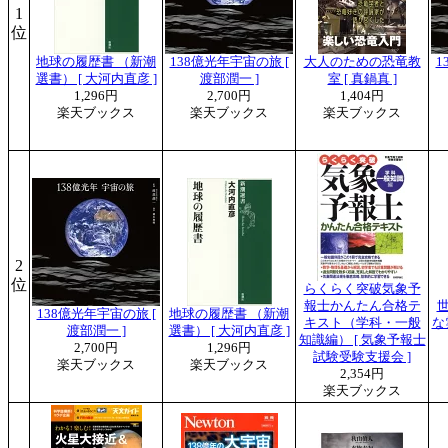
1
位
地球の履歴書 （新潮
138億光年宇宙の旅 [
大人のための恐竜教
1
選書） [ 大河内直彦 ]
渡部潤一 ]
室 [ 真鍋真 ]
1,296円
2,700円
1,404円
楽天ブックス
楽天ブックス
楽天ブックス
2
位
らくらく突破気象予
報士かんたん合格テ
138億光年宇宙の旅 [
地球の履歴書 （新潮
キスト（学科・一般
な
渡部潤一 ]
選書） [ 大河内直彦 ]
知識編） [ 気象予報士
2,700円
1,296円
試験受験支援会 ]
楽天ブックス
楽天ブックス
2,354円
楽天ブックス