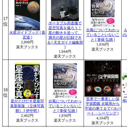
17
ポータブル赤道儀で
位
星空写真を撮ろう！
台風についてわかっ
火星ガイドブック [ 鳫
星の動きを追って、
ていることいないこ
の
宏道 ]
満天の星が記録でき
と [ 筆保 弘徳 ]
2,808円
る [ 天文ガイド編集部
1,836円
楽天ブックス
]
楽天ブックス
1,944円
楽天ブックス
18
位
世界で一番美しい深
候
星がとびだす星座写
台風についてわかっ
宇宙図鑑 太陽系から
真新装版 （立体写真
ていることいないこ
宇宙の果てまで [ ホバ
館） [ 伊中明 ]
と [ 筆保 弘徳 ]
ート・シーリング ]
2,462円
1,836円
4,104円
楽天ブックス
楽天ブックス
楽天ブックス