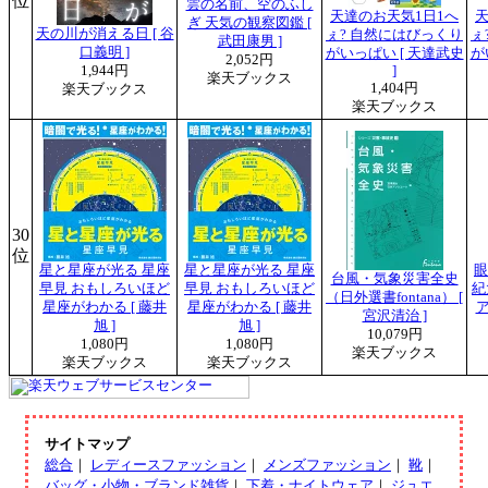
位
雲の名前、空のふし
天達のお天気1日1へ
天
ぎ 天気の観察図鑑 [
天の川が消える日 [ 谷
ぇ? 自然にはびっくり
ぇ
武田康男 ]
口義明 ]
がいっぱい [ 天達武史
が
2,052円
1,944円
]
楽天ブックス
1,404円
楽天ブックス
楽天ブックス
30
位
星と星座が光る 星座
星と星座が光る 星座
眼
台風・気象災害全史
早見 おもしろいほど
早見 おもしろいほど
紀
（日外選書fontana） [
星座がわかる [ 藤井
星座がわかる [ 藤井
宮沢清治 ]
旭 ]
旭 ]
10,079円
1,080円
1,080円
楽天ブックス
楽天ブックス
楽天ブックス
サイトマップ
総合
｜
レディースファッション
｜
メンズファッション
｜
靴
｜
バッグ・小物・ブランド雑貨
｜
下着・ナイトウェア
｜
ジュエ