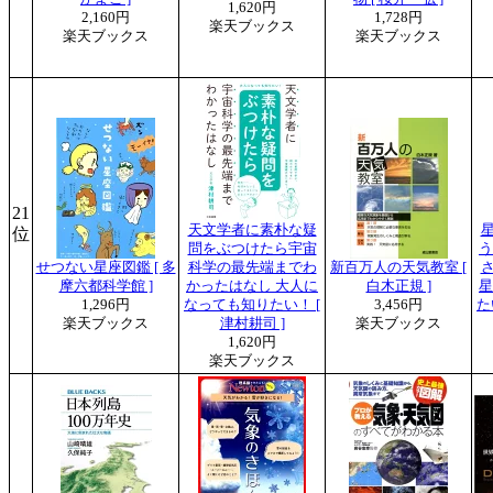
1,620円
2,160円
1,728円
楽天ブックス
楽天ブックス
楽天ブックス
21
天文学者に素朴な疑
位
問をぶつけたら宇宙
う
せつない星座図鑑 [ 多
科学の最先端までわ
新百万人の天気教室 [
摩六都科学館 ]
かったはなし 大人に
白木正規 ]
星
1,296円
なっても知りたい！ [
3,456円
た
楽天ブックス
津村耕司 ]
楽天ブックス
1,620円
楽天ブックス