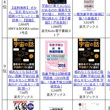
8
宇宙の｢果て｣になに
位
【送料無料】 ずか
があるのか 最新天文
ん 宝石 見ながら学
学が描く、時間と空
一般気象学第2版補訂
一
習調べてなっとく / 飯
間の終わり【電子書
版 [ 小倉義光 ]
田孝一 【図鑑】
籍】[ 戸谷友則 ]
3,024円
2,894円
1,080円
楽天ブックス
HMV＆BOOKS online
楽天Kobo電子書籍ス
1号店
トア
9
位
眠れなくなるほど面
眠れなくなるほど面
気象予報士試験精選
白い 図解 宇宙の話 素
白い 図解 宇宙の話 素
問題集（2018年度
朴なギモンに即答 宇
朴なギモンに即答 宇
版） [ 気象予報士試験
宙のナゾに迫る！ [ 渡
宙のナゾに迫る！ [ 渡
知
研究会 ]
部 潤一 ]
部 潤一 ]
3,240円
734円
734円
楽天ブックス
楽天ブックス
楽天ブックス