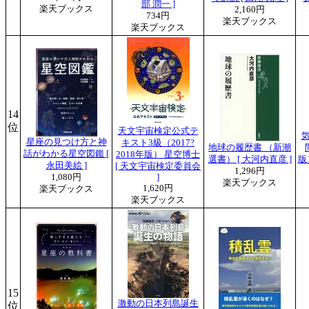
部 潤一 ]
楽天ブックス
2,160円
734円
楽天ブックス
楽天ブックス
14
位
天文宇宙検定公式テ
星座の見つけ方と神
キスト3級（2017?
地球の履歴書 （新潮
話がわかる星空図鑑 [
2018年版） 星空博士
選書） [ 大河内直彦 ]
版
永田美絵 ]
[ 天文宇宙検定委員会
1,296円
1,080円
]
楽天ブックス
1,620円
楽天ブックス
楽天ブックス
15
激動の日本列島誕生
位