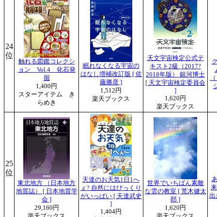
24
位
天文宇宙検定公式テ
触れる図鑑コレクシ
眠れなくなる宇宙の
キスト2級（2017?
ョン Vol.4 化石発
はなし増補改訂版 [ 佐
2018年版） 銀河博士
掘
（
藤勝彦 ]
[ 天文宇宙検定委員会
1,400円
1,512円
]
スターアイテム き
1,620円
楽天ブックス
らめき
楽天ブックス
25
位
天達のお天気1日1へ
東北地方 （日本地方
世界でいちばん素敵
来
ぇ? 自然にはびっくり
地質誌） [ 日本地質学
な雲の教室 [ 荒木健太
出
がいっぱい [ 天達武史
会 ]
郎 ]
]
29,160円
1,620円
1,404円
楽天ブックス
楽天ブックス