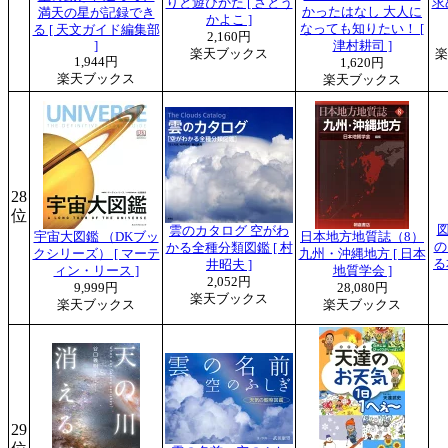
りと遊びかた [ さとう
求
かったはなし 大人に
満天の星が記録でき
かよこ ]
なっても知りたい！ [
る [ 天文ガイド編集部
2,160円
]
津村耕司 ]
楽天ブックス
楽
1,944円
1,620円
楽天ブックス
楽天ブックス
28
位
雲のカタログ 空がわ
宇宙大図鑑 （DKブッ
日本地方地質誌（8）
の
かる全種分類図鑑 [ 村
クシリーズ） [ マーテ
九州・沖縄地方 [ 日本
る
井昭夫 ]
ィン・リース ]
地質学会 ]
2,052円
9,999円
28,080円
楽天ブックス
楽天ブックス
楽天ブックス
29