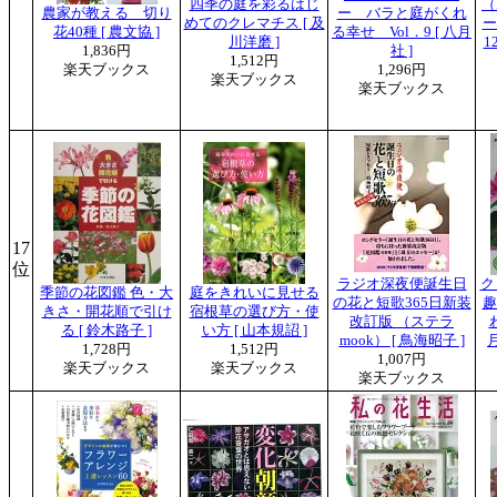
四季の庭を彩るはじ
（
農家が教える 切り
ー バラと庭がくれ
めてのクレマチス [ 及
ー
花40種 [ 農文協 ]
る幸せ Vol．9 [ 八月
川洋磨 ]
1
1,836円
社 ]
1,512円
楽天ブックス
1,296円
楽天ブックス
楽天ブックス
17
位
ラジオ深夜便誕生日
ク
季節の花図鑑 色・大
庭をきれいに見せる
の花と短歌365日新装
趣
きさ・開花順で引け
宿根草の選び方・使
改訂版 （ステラ
る [ 鈴木路子 ]
い方 [ 山本規詔 ]
mook） [ 鳥海昭子 ]
月
1,728円
1,512円
1,007円
楽天ブックス
楽天ブックス
楽天ブックス