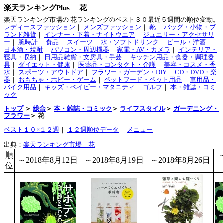
楽天ランキングPlus 花
楽天ランキング市場の 花ランキングのベスト３０最近５週間の順位変動。
レディースファッション
｜
メンズファッション
｜
靴
｜
バッグ・小物・ブ
ランド雑貨
｜
インナー・下着・ナイトウエア
｜
ジュエリー・アクセサリ
ー
｜
腕時計
｜
食品
｜
スイーツ
｜
水・ソフトドリンク
｜
ビール・洋酒
｜
日本酒・焼酎
｜
パソコン・周辺機器
｜
家電・AV・カメラ
｜
インテリア・
寝具・収納
｜
日用品雑貨・文房具・手芸
｜
キッチン用品・食器・調理器
具
｜
ダイエット・健康
｜
医薬品・コンタクト・介護
｜
美容・コスメ・香
水
｜
スポーツ・アウトドア
｜
フラワー・ガーデン・DIY
｜
CD・DVD・楽
器
｜
おもちゃ・ホビー・ゲーム
｜
ペットフード・ペット用品
｜
車用品・
バイク用品
｜
キッズ・ベイビー・マタニティ
｜
ゴルフ
｜
本・雑誌・コミ
ック
｜
トップ
＞
総合
＞
本・雑誌・コミック
＞
ライフスタイル
＞
ガーデニング・
フラワー
＞ 花
ベスト１０×１２週
｜
１２週順位データ
｜
メニュー
｜
出典：
楽天ランキング市場 花
順
～2018年8月12日
～2018年8月19日
～2018年8月26日
位