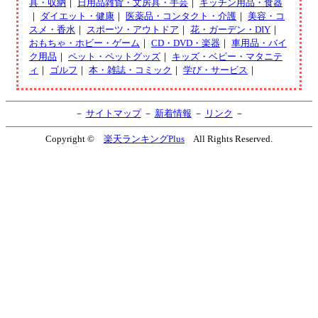
具・収納
｜
日用品雑貨・文房具・手芸
｜
キッチン用品・食器
｜
ダイエット・健康
｜
医薬品・コンタクト・介護
｜
美容・コ
スメ・香水
｜
スポーツ・アウトドア
｜
花・ガーデン・DIY
｜
おもちゃ・ホビー・ゲーム
｜
CD・DVD・楽器
｜
車用品・バイ
ク用品
｜
ペット・ペットグッズ
｜
キッズ・ベビー・マタニテ
ィ
｜
ゴルフ
｜
本・雑誌・コミック
｜
学び・サービス
｜
－
サイトマップ
－
新着情報
－
リンク
－
Copyright ©
楽天ランキングPlus
All Rights Reserved.