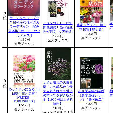
8
位
ガーデンカラーブッ
ク 鮮やかな花々のカ
ユリをつくりこなす
花
農家が教える 切り
ラーデザイン、配色
開花調節と高品質栽
方
花40種 [ 農文協 ]
見本帳 [ ポール・ウィ
培の実際 [ 今西英雄 ]
1,836円
リアムズ ]
2,776円
楽天ブックス
4,136円
楽天ブックス
楽天ブックス
9
伝承と進化の美富貴
位
蘭 古の銘品から最
心がきれいになる365
新人気品種まで魅惑
花卉園芸学の基礎
物
日誕生花と名言 [
のすべてを解き明か
（農学基礎シリー
鉢
WRITES
す【1000円以上送料
ズ） [ 腰岡政二 ]
PUBLISHING ]
無料】
4,320円
1,512円
2,160円
楽天ブックス
楽天ブックス
bookfan 2号店 楽天市