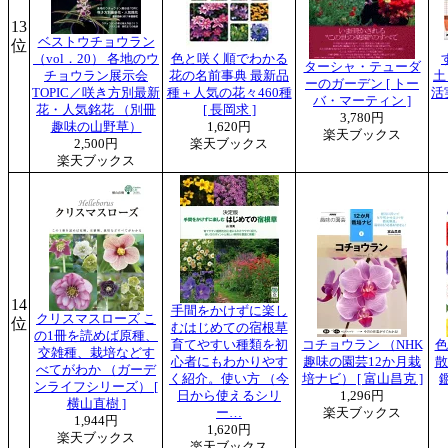
13
ベストウチョウラン
位
（vol．20） 各地のウ
色と咲く順でわかる
ターシャ・テューダ
チョウラン展示会
花の名前事典 最新品
土
ーのガーデン [ トー
TOPIC／咲き方別最新
種＋人気の花々460種
活
バ・マーティン ]
花・人気銘花 （別冊
[ 長岡求 ]
3,780円
趣味の山野草）
1,620円
楽天ブックス
2,500円
楽天ブックス
楽天ブックス
14
手間をかけずに楽し
クリスマスローズ こ
位
むはじめての宿根草
の1冊を読めば原種、
育てやすい種類を初
コチョウラン （NHK
交雑種、栽培などす
心者にもわかりやす
趣味の園芸12か月栽
散
べてがわか （ガーデ
く紹介。使い方 （今
培ナビ） [ 富山昌克 ]
鑑
ンライフシリーズ） [
日から使えるシリ
1,296円
横山直樹 ]
ー…
楽天ブックス
1,944円
1,620円
楽天ブックス
楽天ブックス