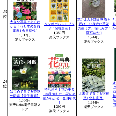
23
位
花ごよみ365日 季節を
ギ
大きな写真でよくわ
タンポポハンドブッ
呼びこむ身近な草花
味
かる！花と木の名前
ク [ 保谷彰彦 ]
の生け方、愉しみ方 [
か
事典 [ 金田初代 ]
1,350円
雨宮ゆか ]
1,512円
楽天ブックス
1,944円
楽天ブックス
楽天ブックス
24
オ
位
グ
持ち歩き！花の事典
はじめて育てる茶花
ロ
北海道で育てる宿根
970種 知りたい花の名
の図鑑【電子書籍】
無
草 [ 北村真弓 ]
前がわかる [ 金田初代
1,500円
払
]
1,944円
楽天Kobo電子書籍ス
可
1,296円
楽天ブックス
トア
楽天ブックス