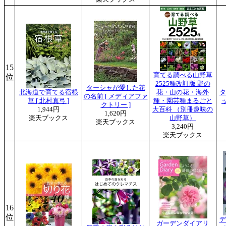
15
育てる調べる山野草
位
2525種改訂版 野の
ターシャが愛した花
北海道で育てる宿根
花・山の花・海外
タ
の名前 [ メディアファ
草 [ 北村真弓 ]
種・園芸種まるごと
ッ
クトリー ]
1,944円
大百科 （別冊趣味の
1,620円
楽天ブックス
山野草）
楽天ブックス
3,240円
楽天ブックス
16
位
デ
ガーデンダイアリ