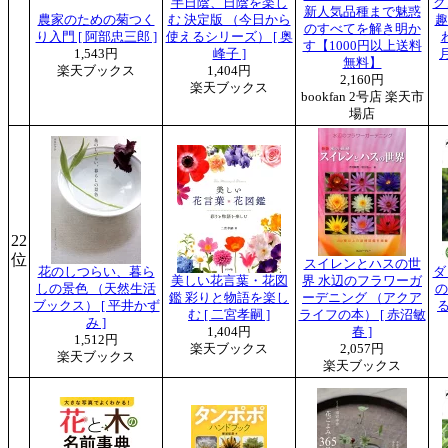
半日陰、日陰を楽し
ク
新人気品種まで魅惑
農家のための菊つく
む 決定版 （今日から
趣
のすべてを解き明か
り入門 [ 阿部忠三郎 ]
使えるシリーズ） [ 奥
す【1000円以上送料
1,543円
峰子 ]
月
無料】
楽天ブックス
1,404円
2,160円
楽天ブックス
bookfan 2号店 楽天市
場店
22
位
スイレンとハスの世
花のしつらい、暮ら
ダ
美しい花言葉・花図
界 水辺のフラワーガ
しの景色 （天然生活
の
鑑 彩りと物語を楽し
ーデニング （アクア
ブックス） [ 平井かず
る
む [ 二宮孝嗣 ]
ライフの本） [ 赤沼敏
み ]
1,404円
春 ]
1,512円
楽天ブックス
2,057円
楽天ブックス
楽天ブックス