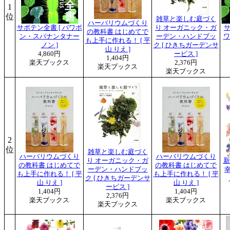
1
位
雑草と楽しむ庭づく
ハーバリウムづくり
サボテン全書 [ パワポ
り オーガニック・ガ
サ
の教科書 はじめてで
ン・スパナンタナー
ーデン・ハンドブッ
ワ
も上手に作れる！ [ 平
ノン ]
ク [ ひきちガーデンサ
山 りえ ]
4,860円
ービス ]
1,404円
楽天ブックス
2,376円
楽天ブックス
楽天ブックス
2
位
雑草と楽しむ庭づく
ハーバリウムづくり
ハーバリウムづくり
り オーガニック・ガ
新
の教科書 はじめてで
の教科書 はじめてで
ーデン・ハンドブッ
幸
も上手に作れる！ [ 平
も上手に作れる！ [ 平
ク [ ひきちガーデンサ
山 りえ ]
山 りえ ]
ービス ]
1,404円
1,404円
2,376円
楽天ブックス
楽天ブックス
楽天ブックス