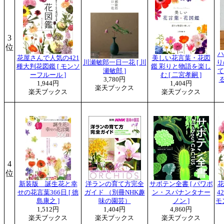
3
位
ハ
花屋さんで人気の421
美しい花言葉・花図
川瀬敏郎一日一花 [ 川
り
種大判花図鑑 [ モンソ
鑑 彩りと物語を楽し
瀬敏郎 ]
て
ーフルール ]
む [ 二宮孝嗣 ]
3,780円
る
1,944円
1,404円
楽天ブックス
楽天ブックス
楽天ブックス
4
位
新装版 誕生花と幸
洋ランの育て方完全
サボテン全書 [ パワポ
花
せの花言葉366日 [ 徳
ガイド （別冊NHK趣
ン・スパナンタナー
4
島康之 ]
味の園芸）
ノン ]
モ
1,512円
1,404円
4,860円
楽天ブックス
楽天ブックス
楽天ブックス