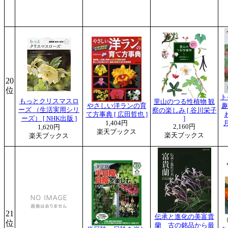
20
位
ト
もっとクリスマスロ
里山のつる性植物 観
やさしい洋ランの育
趣
ーズ （生活実用シリ
察の楽しみ [ 谷川栄子
て方事典 [ 広田哲也 ]
ーズ） [ NHK出版 ]
]
1,404円
月
2,160円
1,620円
楽天ブックス
楽天ブックス
楽天ブックス
21
伝承と進化の美富貴
位
蘭 古の銘品から最