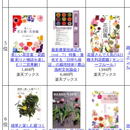
5
雑
位
最新農業技術花卉
美しい花言葉・花図
（vol．7） 特集：進
花屋さんで人気の421
ク
鑑 彩りと物語を楽し
化する「日持ち保
種大判花図鑑 [ モンソ
ン
む [ 二宮孝嗣 ]
証」の栽培技術 [ 農山
ーフルール ]
ち
1,404円
漁村文化協会 ]
1,944円
楽天ブックス
6,480円
楽天ブックス
楽天ブックス
6
位
雑草と楽しむ庭づく
持