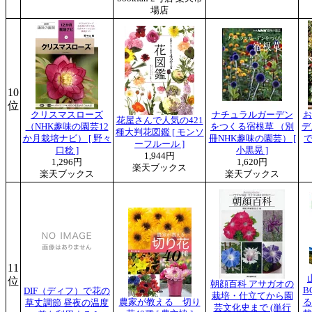
場店
10
位
クリスマスローズ
ナチュラルガーデン
お
花屋さんで人気の421
（NHK趣味の園芸12
をつくる宿根草 （別
デ
種大判花図鑑 [ モンソ
か月栽培ナビ） [ 野々
冊NHK趣味の園芸） [
で
ーフルール ]
口稔 ]
小黒晃 ]
1,944円
1,296円
1,620円
楽天ブックス
楽天ブックス
楽天ブックス
11
位
朝顔百科 アサガオの
B
DIF（ディフ）で花の
栽培・仕立てから園
農家が教える 切り
る
草丈調節 昼夜の温度
芸文化史まで (単行