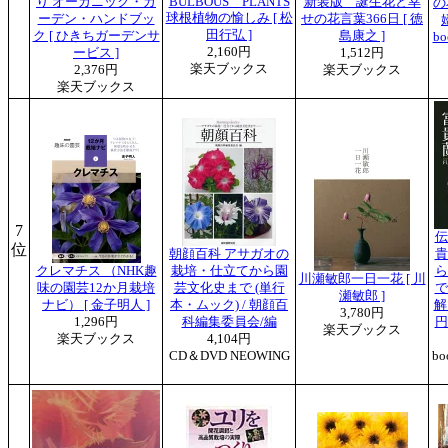
り オーガニック・ガ
BULBOUS PLANTS
新装版 誕生花と幸
の
球根植物の愉しみ [ 松
ーデン・ハンドブッ
せの花言葉366日 [ 徳
田行弘 ]
ク [ ひきちガーデンサ
島康之 ]
b
2,160円
ービス ]
1,512円
楽天ブックス
2,376円
楽天ブックス
楽天ブックス
7
伝
位
朝顔百科 アサガオの
貴
クレマチス （NHK趣
栽培・仕立てから園
ら
川瀬敏郎一日一花 [ 川
味の園芸12か月栽培
芸文化史まで (単行
で
瀬敏郎 ]
ナビ） [ 金子明人 ]
本・ムック) / 朝顔百
解
3,780円
1,296円
科編集委員会/編
円
楽天ブックス
楽天ブックス
4,104円
CD＆DVD NEOWING
bo