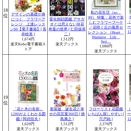
18
私の花生活（no．
デザインの基礎が身
位
89） 特集：花色で楽
につく フラワーア
変化朝顔図鑑 アサガ
（
しむフラワーブーケ
レンジ 上達レッス
オとは思えない珍花
ー
／花咲く丘の風景セ
ン60【電子書籍】[ 長
奇葉の世界 [ 仁田坂英
1
レクション （Heart
井睦美 ]
二 ]
Warming Life
1,674円
1,512円
Seri…
楽天Kobo電子書籍ス
楽天ブックス
1,080円
トア
楽天ブックス
19
位
「花と木の名前」
新装版 誕生花と幸
フローリスト花図鑑
（
1200がよくわかる図
せの花言葉366日 [ 徳
いちばん探しやすい [
ー
鑑 [ 阿武恒夫 ]
島康之 ]
宍戸純 ]
1
1,620円
1,512円
2,376円
楽天ブックス
楽天ブックス
楽天ブックス