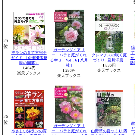
25
位
緑
ガーデンダイアリ
洋ランの育て方完全
て
ー バラと庭がくれ
クレマチスの咲く庭
ガイド （別冊NHK趣
か
る幸せ Vol．6 [ 八月
づくり [ 及川洋磨 ]
味の園芸）
活
社 ]
1,836円
1,404円
1,296円
楽天ブックス
楽天ブックス
楽天ブックス
26
位
散
ガーデンダイアリ
ど
やさしい洋ランの育
ー バラと庭がくれ
山野草の庭つくり 四