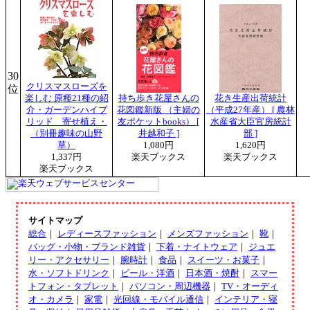
30
クリスマスローズを
位
楽しむ 原種21種の紹
持ち歩き花屋さんの
花き生産出荷統計
介・ガーデンハイブ
花図鑑新版 （主婦の
（平成27年産） [ 農林
リッド 寄せ植え・
友ポケットbooks） [
水産省大臣官房統計
（別冊趣味の山野
井越和子 ]
部 ]
草）
1,080円
1,620円
1,337円
楽天ブックス
楽天ブックス
楽天ブックス
サイトマップ
総合
｜
レディースファッション
｜
メンズファッション
｜
靴
｜
バッグ・小物・ブランド雑貨
｜
下着・ナイトウェア
｜
ジュエ
リー・アクセサリー
｜
腕時計
｜
食品
｜
スイーツ・お菓子
｜
水・ソフトドリンク
｜
ビール・洋酒
｜
日本酒・焼酎
｜
スマー
トフォン・タブレット
｜
パソコン・周辺機器
｜
TV・オーディ
オ・カメラ
｜
家電
｜
光回線・モバイル通信
｜
インテリア・寝