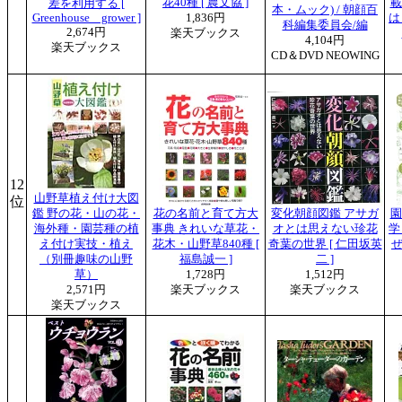
花40種 [ 農文協 ]
載
差を利用する [
本・ムック) / 朝顔百
Greenhouse grower ]
1,836円
は
科編集委員会/編
2,674円
楽天ブックス
4,104円
楽天ブックス
CD＆DVD NEOWING
12
山野草植え付け大図
位
鑑 野の花・山の花・
花の名前と育て方大
変化朝顔図鑑 アサガ
園
海外種・園芸種の植
事典 きれいな草花・
オとは思えない珍花
学
え付け実技・植え
花木・山野草840種 [
奇葉の世界 [ 仁田坂英
ぜ
（別冊趣味の山野
福島誠一 ]
二 ]
草）
1,728円
1,512円
2,571円
楽天ブックス
楽天ブックス
楽天ブックス