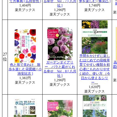
て方事典 [ 広田哲也 ]
る幸せ Vol．7 [ 八月
季を楽しむ [ 條克己 ]
1,404円
社 ]
1,748円
楽天ブックス
1,296円
楽天ブックス
楽
楽天ブックス
27
手間をかけずに楽し
位
むはじめての宿根草
ガーデンダイアリ
高
色と形で見わけ 散
育てやすい種類を初
ー バラと庭がくれ
図
歩を楽しむ花図鑑 [ 小
心者にもわかりやす
る幸せ Vol．8 [ 八月
池安比古 ]
く紹介。使い方 （今
社 ]
1,382円
日から使えるシリ
1,296円
楽
楽天ブックス
ー…
楽天ブックス
1,620円
楽天ブックス