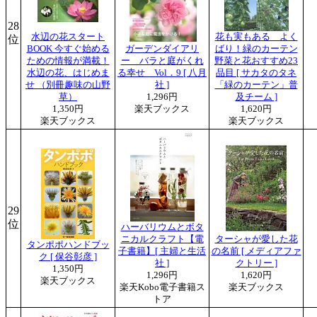
28
水辺の花スタート
花も実もある よく
位
BOOK 今すぐ始める
ガーデンダイアリ
ばり！緑のカーテン
ための情報が満載！
ー バラと庭がくれ
野菜と花おすすめ23
水辺の花、はじめま
る幸せ Vol．9 [ 八月
品目 [ サカタのタネ
せ （別冊趣味の山野
社 ]
「緑のカーテン」普
草）
1,296円
及チーム ]
1,350円
楽天ブックス
1,620円
楽天ブックス
楽天ブックス
29
位
ハーバリウムとボタ
ニカルクラフト【電
ターシャが愛した花
タンポポハンドブッ
子書籍】[ 主婦と生活
の名前 [ メディアファ
ク [ 保谷彰彦 ]
社 ]
クトリー ]
1,350円
1,296円
1,620円
楽天ブックス
楽天Kobo電子書籍ス
楽天ブックス
トア