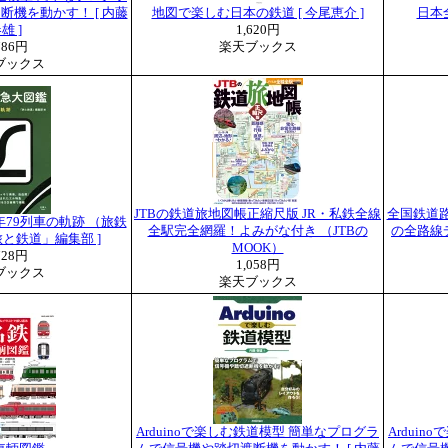
機を動かす！ [ 内藤
地図で楽しむ日本の鉄道 [ 今尾恵介 ]
日本全
雄 ]
1,620円
786円
楽天ブックス
ブックス
JTBの鉄道旅地図帳正縮尺版 JR・私鉄全線
全国鉄道路線
年79列車の軌跡 （旅鉄
全駅完全網羅！よみがな付き （JTBの
の全路線
「旅と鉄道」編集部 ]
MOOK）
728円
1,058円
ブックス
楽天ブックス
Arduinoで楽しむ鉄道模型 簡単なプログラ
Ardui