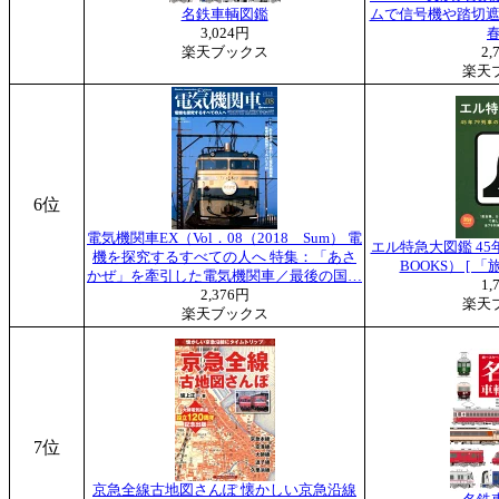
名鉄車輌図鑑
ムで信号機や踏切遮断
3,024円
春
楽天ブックス
2,
楽天
6位
電気機関車EX（Vol．08（2018 Sum） 電
エル特急大図鑑 45
機を探究するすべての人へ 特集：「あさ
BOOKS） [ 
かぜ」を牽引した電気機関車／最後の国…
1,
2,376円
楽天
楽天ブックス
7位
京急全線古地図さんぽ 懐かしい京急沿線