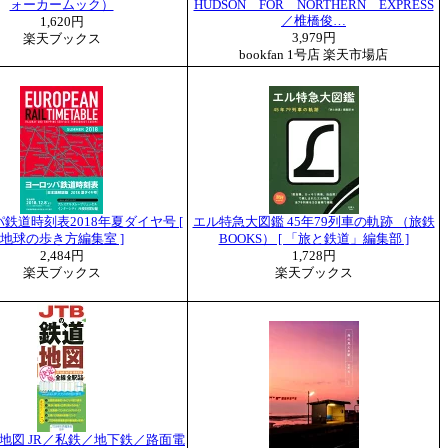
ォーカームック）
HUDSON FOR NORTHERN EXPRESS
／椎橋俊…
1,620円
3,979円
楽天ブックス
bookfan 1号店 楽天市場店
鉄道時刻表2018年夏ダイヤ号 [
エル特急大図鑑 45年79列車の軌跡 （旅鉄
地球の歩き方編集室 ]
BOOKS） [ 「旅と鉄道」編集部 ]
2,484円
1,728円
楽天ブックス
楽天ブックス
道地図 JR／私鉄／地下鉄／路面電