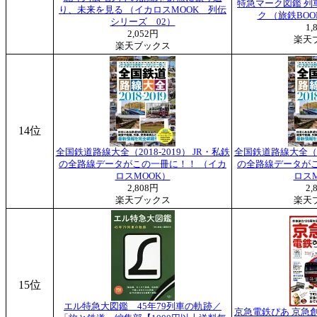
特急マーク図鑑 列
り、未来を見る （イカロスMOOK 列伝
ク （旅鉄BOOK
シリーズ 02）
1,
2,052円
楽天
楽天ブックス
14位
全国鉄道路線大全（2018-2019） JR・私鉄
全国鉄道路線大全（20
の全路線データがこの一冊に！！ （イカ
の全路線データがこ
ロスMOOK）
ロスM
2,808円
2,
楽天ブックス
楽天
15位
エル特急大図鑑 45年79列車の軌跡／
京急電鉄ぴあ 京急創