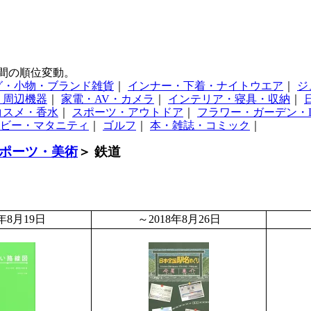
間の順位変動。
グ・小物・ブランド雑貨
｜
インナー・下着・ナイトウエア
｜
ジ
・周辺機器
｜
家電・AV・カメラ
｜
インテリア・寝具・収納
｜
コスメ・香水
｜
スポーツ・アウトドア
｜
フラワー・ガーデン・D
ビー・マタニティ
｜
ゴルフ
｜
本・雑誌・コミック
｜
ポーツ・美術
＞ 鉄道
8年8月19日
～2018年8月26日