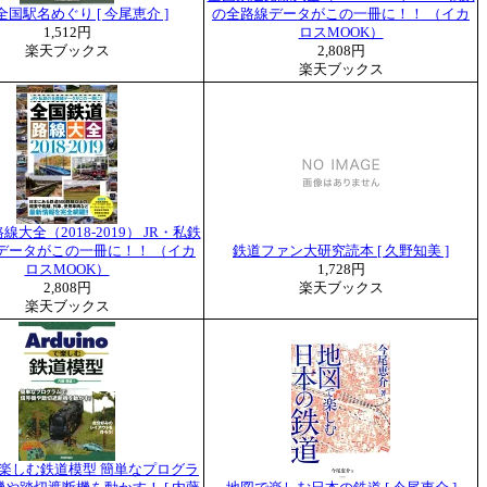
国駅名めぐり [ 今尾恵介 ]
の全路線データがこの一冊に！！ （イカ
1,512円
ロスMOOK）
楽天ブックス
2,808円
楽天ブックス
大全（2018-2019） JR・私鉄
データがこの一冊に！！ （イカ
鉄道ファン大研究読本 [ 久野知美 ]
ロスMOOK）
1,728円
2,808円
楽天ブックス
楽天ブックス
noで楽しむ鉄道模型 簡単なプログラ