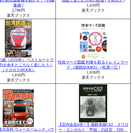
や踏切遮断機を動かす！ [ 内藤
地図で楽しむ日本の鉄道 [ 今尾恵介 ]
春雄 ]
1,620円
2,786円
楽天ブックス
楽天ブックス
旅（2018年） ベストルートで
特急マーク図鑑 列車を彩るトレインマー
力を余すところなく楽しもう！
ク （旅鉄BOOKS） [ 松原一己 ]
（イカロスMOOK）
1,836円
1,836円
楽天ブックス
楽天ブックス
【店内全品6倍！】函館本線C62 スワロ
道大百科 ウォーカームック （ウ
ー・エンゼルと「甲組」の証言 THE