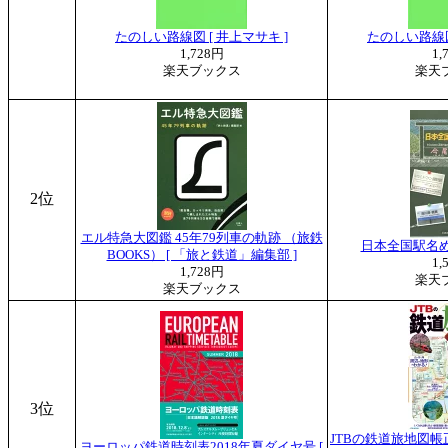
たのしい路線図 [ 井上マサキ ]
たのしい路線図
1,728円
1,
楽天ブックス
楽天
2位
エル特急大図鑑 45年79列車の軌跡 （旅鉄
日本全国駅名めぐ
BOOKS） [ 「旅と鉄道」編集部 ]
1,
1,728円
楽天
楽天ブックス
3位
JTBの鉄道旅地図帳
ヨーロッパ鉄道時刻表2018年夏ダイヤ号 [