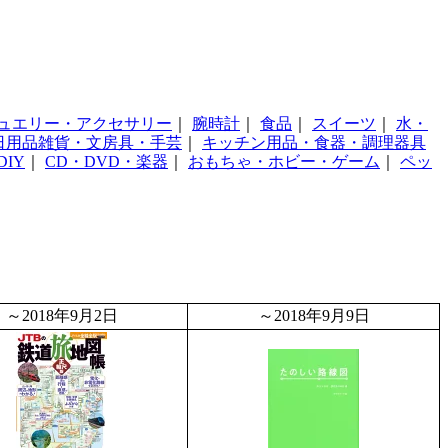
ュエリー・アクセサリー
｜
腕時計
｜
食品
｜
スイーツ
｜
水・
日用品雑貨・文房具・手芸
｜
キッチン用品・食器・調理器具
IY
｜
CD・DVD・楽器
｜
おもちゃ・ホビー・ゲーム
｜
ペッ
～2018年9月2日
～2018年9月9日