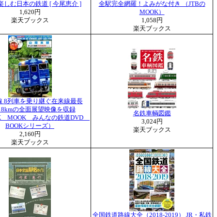
しむ日本の鉄道 [ 今尾恵介 ]
全駅完全網羅！よみがな付き （JTBの
1,620円
MOOK）
楽天ブックス
1,058円
楽天ブックス
線 8列車を乗り継ぐ在来線最長
3．8kmの全面展望映像を収録
名鉄車輌図鑑
AX MOOK みんなの鉄道DVD
3,024円
BOOKシリーズ）
楽天ブックス
2,160円
楽天ブックス
全国鉄道路線大全（2018-2019） JR・私鉄