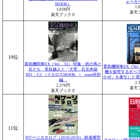
ォーカ
MOOK）
1,
1,058円
楽天
楽天ブックス
10位
蒸気機関車EX（Vol．33） 特集：鉄の馬と
電気機関車EX（Vol．
兵ども 常紋越えと「大雪」石北本線
機を探究するすべて
D51・C5 （イカロスMOOK j train特別
かぜ」を牽引した電
編…
2,
2,376円
楽天
楽天ブックス
11位
Nゲージカタログ（2018-2019） 鉄道模型