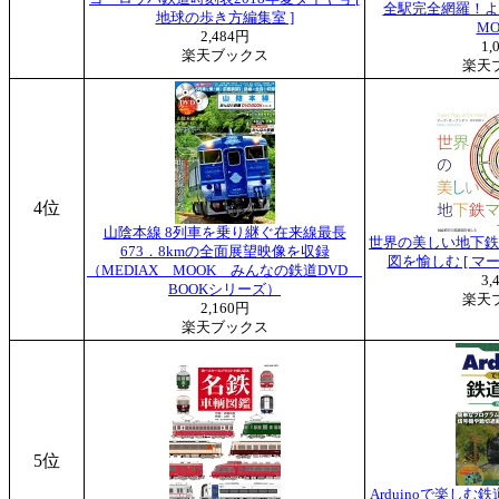
全駅完全網羅！よみ
地球の歩き方編集室 ]
M
2,484円
1,
楽天ブックス
楽天
4位
山陰本線 8列車を乗り継ぐ在来線最長
世界の美しい地下鉄マ
673．8kmの全面展望映像を収録
図を愉しむ [ マ
（MEDIAX MOOK みんなの鉄道DVD
3,
BOOKシリーズ）
楽天
2,160円
楽天ブックス
5位
Arduinoで楽し