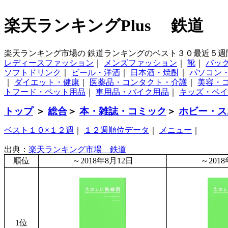
楽天ランキングPlus 鉄道
楽天ランキング市場の 鉄道ランキングのベスト３０最近５週
レディースファッション
｜
メンズファッション
｜
靴
｜
バッ
ソフトドリンク
｜
ビール・洋酒
｜
日本酒・焼酎
｜
パソコン
｜
ダイエット・健康
｜
医薬品・コンタクト・介護
｜
美容・
トフード・ペット用品
｜
車用品・バイク用品
｜
キッズ・ベイ
トップ
＞
総合
＞
本・雑誌・コミック
＞
ホビー・ス
ベスト１０×１２週
｜
１２週順位データ
｜
メニュー
｜
出典：
楽天ランキング市場 鉄道
順位
～2018年8月12日
～201
1位