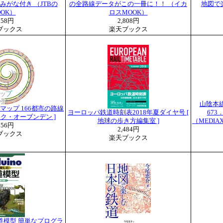
がな付き （JTBの
の全路線データがこの一冊に！！ （イカ
地図で楽
OOK）
ロスMOOK）
058円
2,808円
ブックス
楽天ブックス
山陰本
ップ 166都市の路線
ヨーロッパ鉄道時刻表2018年夏ダイヤ号 [
67
ーク・オーブンデン ]
地球の歩き方編集室 ]
（MEDI
456円
2,484円
ブックス
楽天ブックス
む鉄道模型 簡単なプログラ