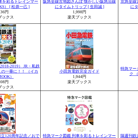
車を彩るトレインマー
阪急全線古地図さんぽ 懐かしい阪急沿線
京急全線
S） [ 松原一己 ]
にタイムトリップ [ 生田誠 ]
にタ
836円
1,998円
ブックス
楽天ブックス
18-2019） JR・私鉄
特急マー
の一冊に！！ （イカ
小田急電鉄完全ガイド
ク （
OOK）
1,944円
808円
楽天ブックス
ブックス
立120周年記念／おで
特急マーク図鑑 列車を彩るトレインマー
隔週刊鉄