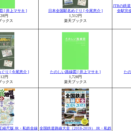
JTBの鉄
 [ 井上マサキ ]
日本全国駅名めぐり [ 今尾恵介 ]
全駅完全
728円
1,512円
ブックス
楽天ブックス
り [ 今尾恵介 ]
たのしい路線図 [ 井上マサキ ]
たの
512円
1,728円
ブックス
楽天ブックス
正縮尺版 JR・私鉄全線
全国鉄道路線大全（2018-2019） JR・私鉄