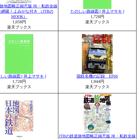
道旅地図帳正縮尺版 JR・私鉄全線
網羅！よみがな付き （JTBの
たのしい路線図 [ 井上マサキ ]
MOOK）
1,728円
1,058円
楽天ブックス
楽天ブックス
しい路線図 [ 井上マサキ ]
国鉄名機の記録 EF66
1,728円
1,944円
楽天ブックス
楽天ブックス
JTBの鉄道旅地図帳正縮尺版 JR・私鉄全線