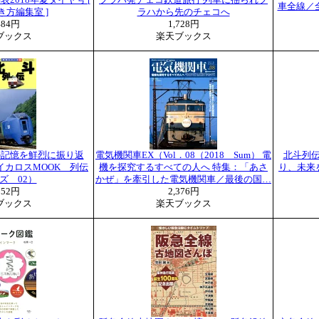
2018年夏ダイヤ号 [
プラハ発チェコ鉄道旅行 列車に揺られプ
車全線／全
方編集室 ]
ラハから先のチェコへ
484円
1,728円
ブックス
楽天ブックス
の記憶を鮮烈に振り返
電気機関車EX（Vol．08（2018 Sum） 電
北斗列伝
イカロスMOOK 列伝
機を探究するすべての人へ 特集：「あさ
り、未来
ズ 02）
かぜ」を牽引した電気機関車／最後の国…
052円
2,376円
ブックス
楽天ブックス