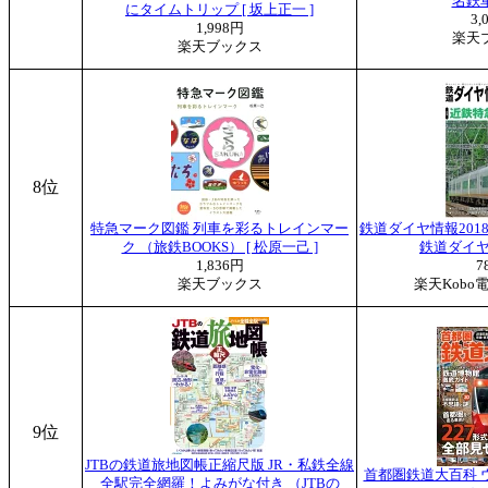
名鉄
にタイムトリップ [ 坂上正一 ]
3,
1,998円
楽天
楽天ブックス
8位
特急マーク図鑑 列車を彩るトレインマー
鉄道ダイヤ情報201
ク （旅鉄BOOKS） [ 松原一己 ]
鉄道ダイヤ
1,836円
7
楽天ブックス
楽天Kobo
9位
JTBの鉄道旅地図帳正縮尺版 JR・私鉄全線
首都圏鉄道大百科 
全駅完全網羅！よみがな付き （JTBの