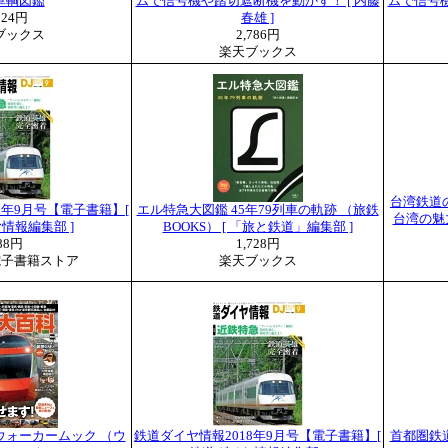
車輌図鑑
ムで信号機や踏切遮断機を動かす！ [ 内藤
ムで信号機
024円
春雄 ]
ブックス
2,786円
楽天ブックス
台湾鉄道の
8年9月号【電子書籍】[
エル特急大図鑑 45年79列車の軌跡 （旅鉄
台湾の魅
情報編集部 ]
BOOKS） [ 「旅と鉄道」編集部 ]
88円
1,728円
電子書籍ストア
楽天ブックス
ウォーカームック （ウ
鉄道ダイヤ情報2018年9月号【電子書籍】[
首都圏鉄