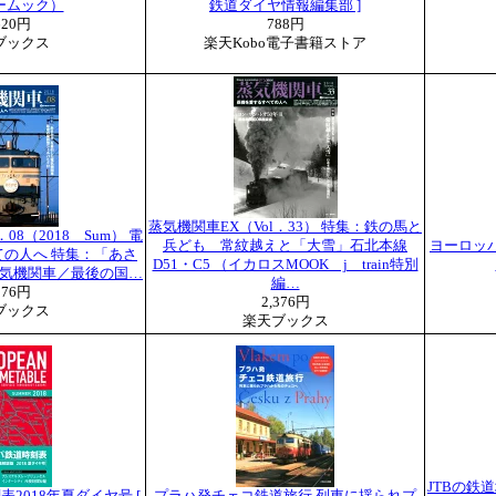
ームック）
鉄道ダイヤ情報編集部 ]
620円
788円
ブックス
楽天Kobo電子書籍ストア
蒸気機関車EX（Vol．33） 特集：鉄の馬と
08（2018 Sum） 電
兵ども 常紋越えと「大雪」石北本線
ヨーロッパ
の人へ 特集：「あさ
D51・C5 （イカロスMOOK j train特別
気機関車／最後の国…
編…
376円
2,376円
ブックス
楽天ブックス
JTBの鉄