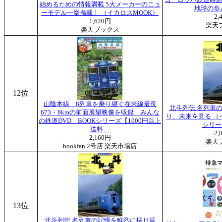
ヨーロッパ鉄道時刻表
始めるための情報満載 5大メーカーのニュ
地球の歩き
ーモデル一挙掲載！ （イカロスMOOK）
2,
1,620円
楽天
楽天ブックス
12位
山陰本線 8列車を乗り継ぐ在来線最長
北斗列伝 名列車
673・8kmの前面展望映像を収録 みんな
り、未来を見る （
の鉄道DVD BOOKシリーズ【1000円以上
シリー
送料…
2,
2,160円
楽天
bookfan 2号店 楽天市場店
13位
北斗列伝 名列車の記憶を鮮烈に振り返