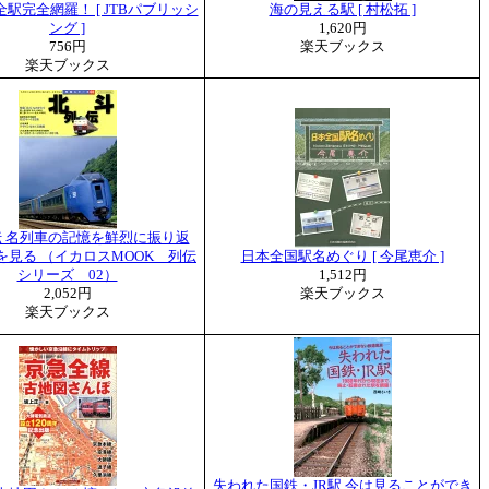
駅完全網羅！ [ JTBパブリッシ
海の見える駅 [ 村松拓 ]
ング ]
1,620円
756円
楽天ブックス
楽天ブックス
 名列車の記憶を鮮烈に振り返
を見る （イカロスMOOK 列伝
日本全国駅名めぐり [ 今尾恵介 ]
シリーズ 02）
1,512円
2,052円
楽天ブックス
楽天ブックス
失われた国鉄・JR駅 今は見ることができ