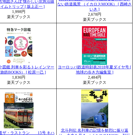
古地図さんぽ 懐かしい京急沿線
ない鉄道風景 （イカロスMOOK） [ 西崎さ
イムトリップ [ 坂上正一 ]
いき ]
1,998円
2,678円
楽天ブックス
楽天ブックス
ク図鑑 列車を彩るトレインマー
ヨーロッパ鉄道時刻表2018年夏ダイヤ号 [
旅鉄BOOKS） [ 松原一己 ]
地球の歩き方編集室 ]
1,836円
2,484円
楽天ブックス
楽天ブックス
北斗列伝 名列車の記憶を鮮烈に振り返
道ザ・ラストラン 15号 キハ