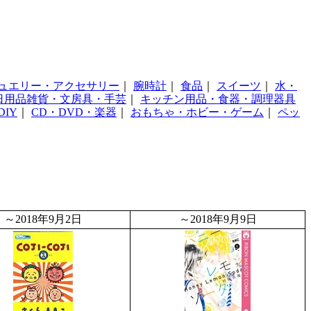
ュエリー・アクセサリー
｜
腕時計
｜
食品
｜
スイーツ
｜
水・
日用品雑貨・文房具・手芸
｜
キッチン用品・食器・調理器具
IY
｜
CD・DVD・楽器
｜
おもちゃ・ホビー・ゲーム
｜
ペッ
～2018年9月2日
～2018年9月9日