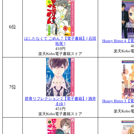
6位
はしたなくて ごめん 7【電子書籍】[ 石田
Honey Bitter 
拓実 ]
4
410円
楽天Kobo
楽天Kobo電子書籍ストア
7位
群青リフレクション 2【電子書籍】[ 酒井
Honey Bitter 
まゆ ]
4
451円
楽天Kobo
楽天Kobo電子書籍ストア