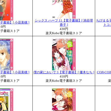
シックス ハーフ 11【電子書籍】[ 池谷理
ちびまる
8【電子書籍】[ 小花美穂 ]
香子 ]
トコミ
10円
430円
電子書籍ストア
楽天Kobo電子書籍ストア
9【電子書籍】[ 小花美穂 ]
僕の家においで 3【電子書籍】[ 優木なち ]
COJI-C
10円
410円
電子書籍ストア
楽天Kobo電子書籍ストア
楽