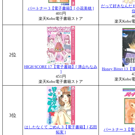
だって好きなんだもん
パートナー 3【電子書籍】[ 小花美穂 ]
住
401円
4
楽天Kobo電子書籍ストア
楽天Kobo
2位
HIGH SCORE 17【電子書籍】[ 津山ちなみ
Honey Bitter 
]
4
451円
楽天Kobo
楽天Kobo電子書籍ストア
3位
はしたなくて ごめん 3【電子書籍】[ 石田
パートナー 3【電
拓実 ]
4