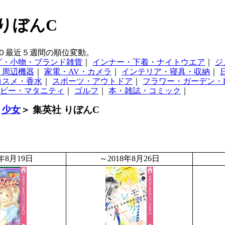
 りぼんC
３０最近５週間の順位変動。
グ・小物・ブランド雑貨
｜
インナー・下着・ナイトウエア
｜
ジ
・周辺機器
｜
家電・AV・カメラ
｜
インテリア・寝具・収納
｜
コスメ・香水
｜
スポーツ・アウトドア
｜
フラワー・ガーデン・D
ビー・マタニティ
｜
ゴルフ
｜
本・雑誌・コミック
｜
＞
少女
＞ 集英社 りぼんC
8年8月19日
～2018年8月26日