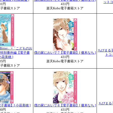
ットコ
31円
431円
電子書籍ストア
楽天Kobo電子書籍ストア
ey Bitter」×「こどものお
ちびまる
 特別番外編【電子書
僕の家においで 7【電子書籍】[ 優木なち ]
トコミ
小花美穂 ]
431円
85円
楽天Kobo電子書籍ストア
電子書籍ストア
ちびまる子
12【電子書籍】[ 小花美穂 ]
僕の家においで 8【電子書籍】[ 優木なち ]
30円
431円