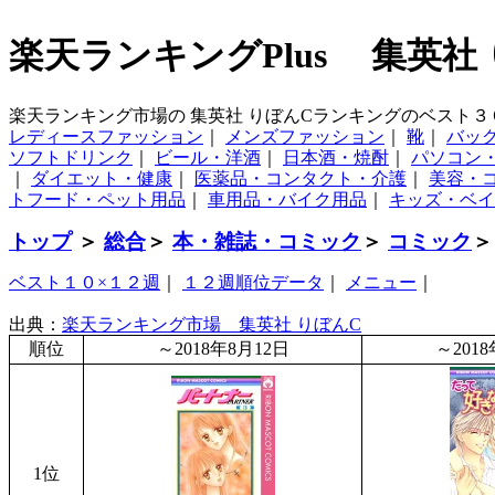
楽天ランキングPlus 集英社
楽天ランキング市場の 集英社 りぼんCランキングのベスト
レディースファッション
｜
メンズファッション
｜
靴
｜
バッ
ソフトドリンク
｜
ビール・洋酒
｜
日本酒・焼酎
｜
パソコン
｜
ダイエット・健康
｜
医薬品・コンタクト・介護
｜
美容・
トフード・ペット用品
｜
車用品・バイク用品
｜
キッズ・ベイ
トップ
＞
総合
＞
本・雑誌・コミック
＞
コミック
ベスト１０×１２週
｜
１２週順位データ
｜
メニュー
｜
出典：
楽天ランキング市場 集英社 りぼんC
順位
～2018年8月12日
～201
1位