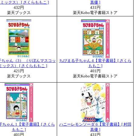
ミックス） [ さくらももこ ]
真優 ]
432円
431円
楽天ブックス
楽天Kobo電子書籍ストア
子ちゃん（3） （りぼんマスコッ
ちびまる子ちゃん 4【電子書籍】[ さくら
ックス） [ さくらももこ ]
ももこ ]
421円
401円
楽天ブックス
楽天Kobo電子書籍ストア
ちゃん 1【電子書籍】[ さくら
ハニーレモンソーダ 6【電子書籍】[ 村田
ももこ ]
真優 ]
401円
431円