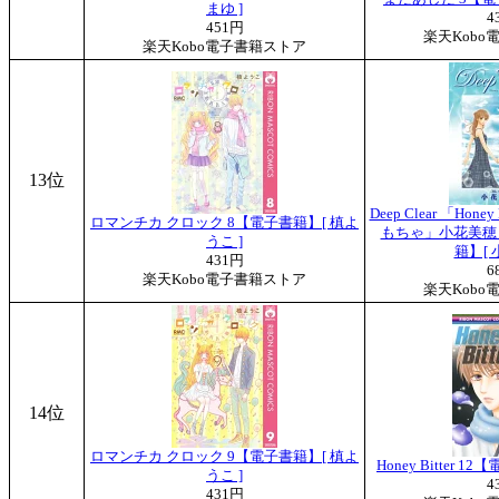
まゆ ]
4
451円
楽天Kobo
楽天Kobo電子書籍ストア
13位
Deep Clear 「Hon
ロマンチカ クロック 8【電子書籍】[ 槙よ
もちゃ」小花美穂
うこ ]
籍】[ 
431円
6
楽天Kobo電子書籍ストア
楽天Kobo
14位
ロマンチカ クロック 9【電子書籍】[ 槙よ
Honey Bitter 
うこ ]
4
431円