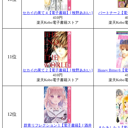
セカイの果て 4【電子書籍】[ 牧野あおい ]
パートナー 2【電
410円
4
楽天Kobo電子書籍ストア
楽天Kobo
11位
セカイの果て 2【電子書籍】[ 牧野あおい ]
Honey Bitter 
410円
4
楽天Kobo電子書籍ストア
楽天Kobo
12位
群青リフレクション 1【電子書籍】[ 酒井
またあした 3【電