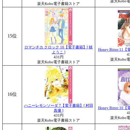
楽天Kobo
楽天Kobo電子書籍ストア
15位
ロマンチカ クロック 10【電子書籍】[ 槙
Honey Bitter 
ようこ ]
4
431円
楽天Kobo
楽天Kobo電子書籍ストア
16位
ハニーレモンソーダ 7【電子書籍】[ 村田
Honey Bitter 
真優 ]
4
431円
楽天Kobo
楽天Kobo電子書籍ストア