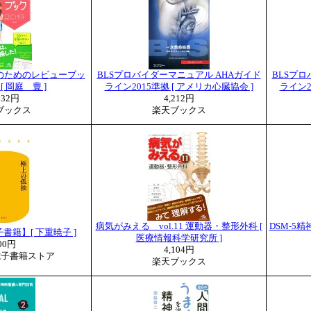
のためのレビューブッ
BLSプロバイダーマニュアル AHAガイド
BLSプロ
 [ 岡庭 豊 ]
ライン2015準拠 [ アメリカ心臓協会 ]
ライン2
832円
4,212円
ブックス
楽天ブックス
病気がみえる vol.11 運動器・整形外科 [
DSM-5
籍】[ 下重暁子 ]
医療情報科学研究所 ]
00円
4,104円
電子書籍ストア
楽天ブックス