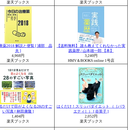
楽天ブックス
楽天ブックス
薬2018 解説と便覧 [ 浦部 晶
【送料無料】 誰も教えてくれなかった実
夫 ]
践薬歴 / 山本雄一郎 【本】
4,968円
3,240円
楽天ブックス
HMV＆BOOKS online 1号店
見るだけで目がよくなる28のすご
はくだけ！スリッパダイエット （［バラ
い写真 [ 林田康隆 ]
エティ］） [ 谷英子 ]
1,404円
2,052円
楽天ブックス
楽天ブックス