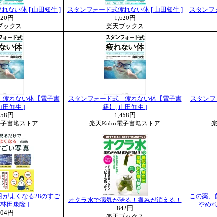
ない体 [ 山田知生 ]
スタンフォード式疲れない体 [ 山田知生 ]
スタンフォ
620円
1,620円
ブックス
楽天ブックス
 疲れない体【電子書
スタンフォード式 疲れない体【電子書
スタンフ
山田知生 ]
籍】[ 山田知生 ]
458円
1,458円
電子書籍ストア
楽天Kobo電子書籍ストア
楽
目がよくなる28のすご
この薬、
オクラ水で病気が治る！痛みが消える！
 林田康隆 ]
やめれ
842円
404円
楽天ブックス