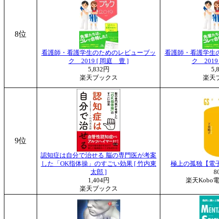
8位
看護師・看護学生のためのレビューブッ
看護師・看護学生
ク 2019 [ 岡庭 豊 ]
ク 2019
5,832円
5,
楽天ブックス
楽天
9位
認知症は自分で治せる 脳の専門医が考案
した「OK指体操」のすごい効果 [ 竹内東
極上の孤独【電子書
太郎 ]
8
1,404円
楽天Kobo
楽天ブックス