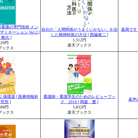
看護の専門技術 メン
自分の「人間関係がうまくいかない」を治
薬局です
ネーション Vol.2 [
した精神科医の方法 [ 西脇俊二 ]
 教志 ]
1,512円
320円
楽天ブックス
ブックス
2 循環器 [ 医療情報科
看護師・看護学生のためのレビューブッ
産声の
究所 ]
ク 2019 [ 岡庭 豊 ]
888円
5,832円
ブックス
楽天ブックス