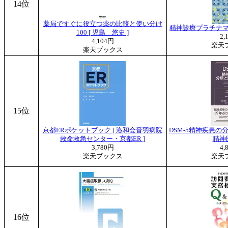
14位
薬局ですぐに役立つ薬の比較と使い分け
精神診療プラチナマニ
100 [ 児島 悠史 ]
2,
4,104円
楽天
楽天ブックス
15位
京都ERポケットブック [ 洛和会音羽病院
DSM-5精神疾患の
救命救急センター・京都ER ]
精神
3,780円
4,
楽天ブックス
楽天
16位