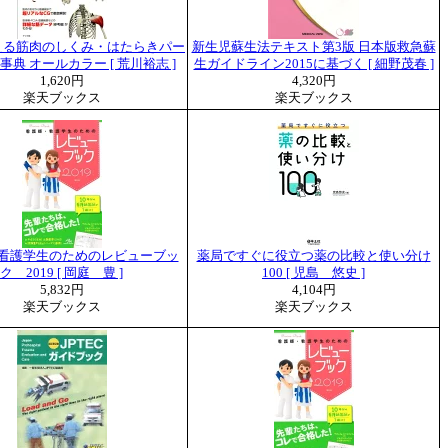
える筋肉のしくみ・はたらきパー
新生児蘇生法テキスト第3版 日本版救急蘇
典 オールカラー [ 荒川裕志 ]
生ガイドライン2015に基づく [ 細野茂春 ]
1,620円
4,320円
楽天ブックス
楽天ブックス
看護学生のためのレビューブッ
薬局ですぐに役立つ薬の比較と使い分け
ク 2019 [ 岡庭 豊 ]
100 [ 児島 悠史 ]
5,832円
4,104円
楽天ブックス
楽天ブックス