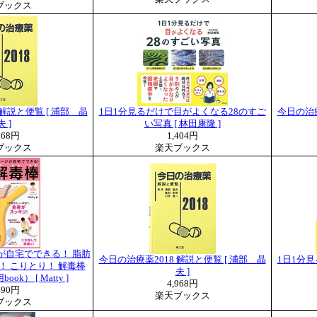
ブックス
 解説と便覧 [ 浦部 晶
1日1分見るだけで目がよくなる28のすご
今日の治療
夫 ]
い写真 [ 林田康隆 ]
968円
1,404円
ブックス
楽天ブックス
ジが自宅でできる！ 脂肪
今日の治療薬2018 解説と便覧 [ 浦部 晶
1日1分
！ こりとり！ 解毒棒
夫 ]
k） [ Matty ]
4,968円
490円
楽天ブックス
ブックス