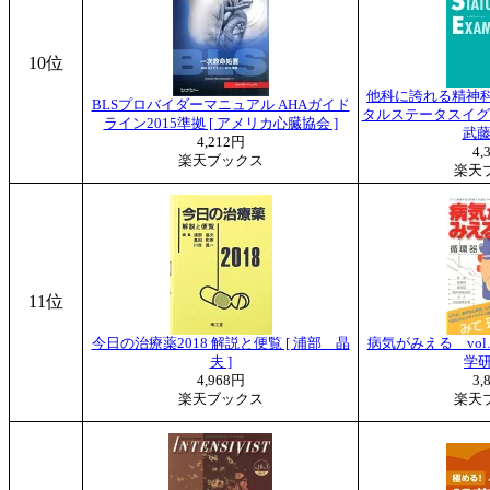
10位
他科に誇れる精神科
BLSプロバイダーマニュアル AHAガイド
タルステータスイグザミ
ライン2015準拠 [ アメリカ心臓協会 ]
武藤
4,212円
4,
楽天ブックス
楽天
11位
今日の治療薬2018 解説と便覧 [ 浦部 晶
病気がみえる vol.
夫 ]
学研
4,968円
3,
楽天ブックス
楽天