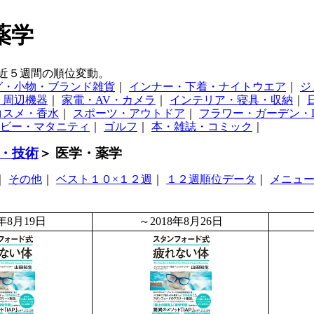
薬学
近５週間の順位変動。
グ・小物・ブランド雑貨
｜
インナー・下着・ナイトウエア
｜
ジ
・周辺機器
｜
家電・AV・カメラ
｜
インテリア・寝具・収納
｜
コスメ・香水
｜
スポーツ・アウトドア
｜
フラワー・ガーデン・D
ビー・マタニティ
｜
ゴルフ
｜
本・雑誌・コミック
｜
・技術
＞ 医学・薬学
｜
その他
｜
ベスト１０×１２週
｜
１２週順位データ
｜
メニュ
8年8月19日
～2018年8月26日