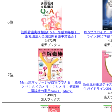
6位
訪問看護実務相談Q＆A 平成30年版 [ 一
BLSプロバイダーマ
般社団法人全国訪問看護事業協会 ]
ライン2015準拠 
3,672円
4,
楽天ブックス
楽天
7位
Matty式マッサージが自宅でできる！ 脂肪
新生児蘇生法テキス
とり！ むくみとり！ こりとり！ 解毒棒
生ガイドライン2015
（講談社の実用book） [ Matty ]
4,
1,490円
楽天
楽天ブックス