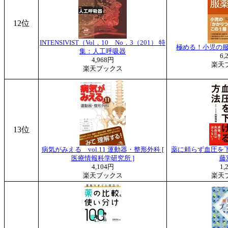
12位
INTENSIVIST（Vol．10 No．3（201） 特
極める！小児の服薬
集：人工呼吸器
6,
4,968円
楽天
楽天ブックス
13位
病気がみえる vol.11 運動器・整形外科 [
薬に頼らず血圧を下げ
医療情報科学研究所 ]
藤
4,104円
1,
楽天ブックス
楽天