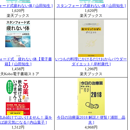
ード式疲れない体 [ 山田知生 ]
スタンフォード式疲れない体 [ 山田知生 ]
1,620円
1,620円
楽天ブックス
楽天ブックス
ォード式 疲れない体【電子書
いつもの料理にかけるだけおからパウダー
籍】[ 山田知生 ]
ダイエット [ 岸村康代 ]
1,458円
1,296円
天Kobo電子書籍ストア
楽天ブックス
飲み続けてはいけません！ 薬を
今日の治療薬2018 解説と便覧 [ 浦部 晶
ば超元気になる [ 内山葉子 ]
夫 ]
1,512円
4,968円