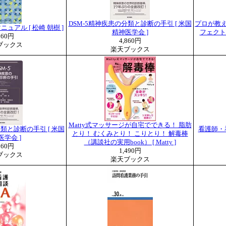
DSM-5精神疾患の分類と診断の手引 [ 米国
プロが教
ュアル [ 松崎 朝樹 ]
精神医学会 ]
フェクト事
160円
4,860円
ブックス
楽天ブックス
Matty式マッサージが自宅でできる！ 脂肪
分類と診断の手引 [ 米国
看護師・
とり！ むくみとり！ こりとり！ 解毒棒
医学会 ]
（講談社の実用book） [ Matty ]
860円
1,490円
ブックス
楽天ブックス