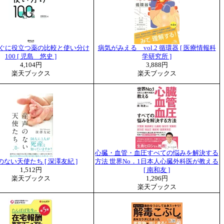
ぐに役立つ薬の比較と使い分け
病気がみえる vol.2 循環器 [ 医療情報科
100 [ 児島 悠史 ]
学研究所 ]
4,104円
3,888円
楽天ブックス
楽天ブックス
心臓・血管・血圧すべての悩みを解決する
ない天使たち [ 深澤友紀 ]
方法 世界No．1日本人心臓外科医が教える
1,512円
[ 南和友 ]
楽天ブックス
1,296円
楽天ブックス