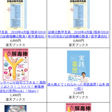
表 2018年4月版 [医科]2018
診療点数早見表 2018年4月版 [医科]2018
の診療報酬点数表 [ 医学通信社 ]
年4月現在の診療報酬点数表 [ 医学通信社 ]
4,860円
4,860円
楽天ブックス
楽天ブックス
式マッサージが自宅でできる！ 脂肪
誰も教えてくれなかった実践薬歴 [ 山本 雄
むくみとり！ こりとり！ 解毒棒
一郎 ]
社の実用book） [ Matty ]
3,240円
1,490円
楽天ブックス
楽天ブックス