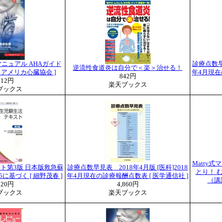
ニュアル AHAガイド
診療点数早見
逆流性食道炎は自分で＜楽＞治せる！
[ アメリカ心臓協会 ]
年4月現在
842円
212円
楽天ブックス
ブックス
Matty
ト第3版 日本版救急蘇
診療点数早見表 2018年4月版 [医科]2018
とり！ 
に基づく [ 細野茂春 ]
年4月現在の診療報酬点数表 [ 医学通信社 ]
（講談
320円
4,860円
ブックス
楽天ブックス