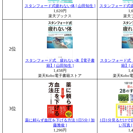
スタンフォード式疲れない体 [ 山田知生 ]
スタンフォード式疲れ
1,620円
1,
楽天ブックス
楽天
2位
スタンフォード式 疲れない体【電子書
スタンフォード式
籍】[ 山田知生 ]
籍】[ 
1,458円
1,
楽天Kobo電子書籍ストア
楽天Kobo
3位
薬に頼らず血圧を下げる方法 1日5分 [ 加
1日1分見るだけで
藤雅俊 ]
い写真 [
1,296円
1,