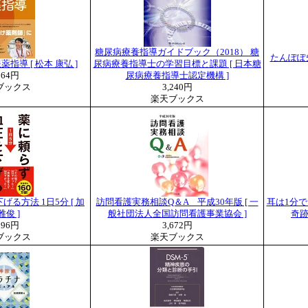
糖尿病療養指導ガイドブック（2018） 糖
たんぽぽ
指導 [ 松本 康弘 ]
尿病療養指導士の学習目標と課題 [ 日本糖
264円
尿病療養指導士認定機構 ]
ブックス
3,240円
楽天ブックス
る方法 1日5分 [ 加
訪問看護実務相談Q＆A 平成30年版 [ 一
耳は1分
雅俊 ]
般社団法人全国訪問看護事業協会 ]
奇跡
296円
3,672円
ブックス
楽天ブックス