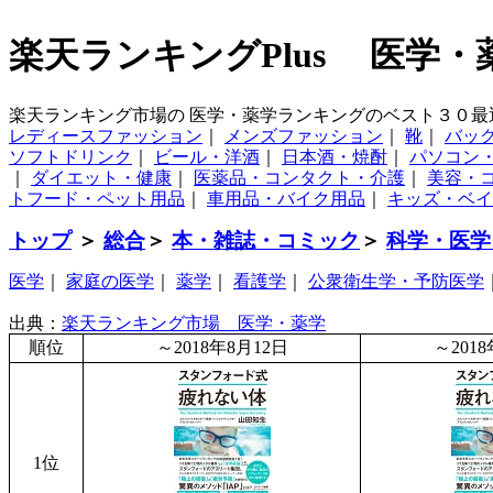
楽天ランキングPlus 医学・
楽天ランキング市場の 医学・薬学ランキングのベスト３０最
レディースファッション
｜
メンズファッション
｜
靴
｜
バッ
ソフトドリンク
｜
ビール・洋酒
｜
日本酒・焼酎
｜
パソコン
｜
ダイエット・健康
｜
医薬品・コンタクト・介護
｜
美容・
トフード・ペット用品
｜
車用品・バイク用品
｜
キッズ・ベイ
トップ
＞
総合
＞
本・雑誌・コミック
＞
科学・医学
医学
｜
家庭の医学
｜
薬学
｜
看護学
｜
公衆衛生学・予防医学
出典：
楽天ランキング市場 医学・薬学
順位
～2018年8月12日
～201
1位