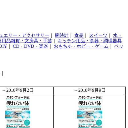
ュエリー・アクセサリー
｜
腕時計
｜
食品
｜
スイーツ
｜
水・
日用品雑貨・文房具・手芸
｜
キッチン用品・食器・調理器具
IY
｜
CD・DVD・楽器
｜
おもちゃ・ホビー・ゲーム
｜
ペッ
ー
｜
～2018年9月2日
～2018年9月9日