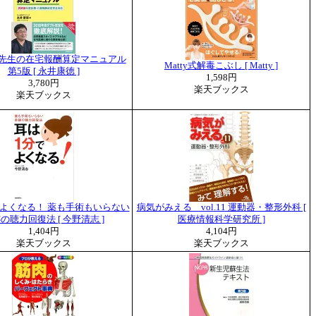
先生の在宅報酬算定マニュアル
Matty式解毒こぶし [ Matty ]
第5版 [ 永井康徳 ]
1,598円
3,780円
楽天ブックス
楽天ブックス
でよくなる！ 薬も手術もいらない
病気がみえる vol.11 運動器・整形外科 [
の聴力回復法 [ 今野清志 ]
医療情報科学研究所 ]
1,404円
4,104円
楽天ブックス
楽天ブックス