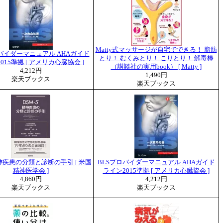
Matty式マッサージが自宅でできる！ 脂肪
バイダーマニュアル AHAガイド
とり！ むくみとり！ こりとり！ 解毒棒
015準拠 [ アメリカ心臓協会 ]
（講談社の実用book） [ Matty ]
4,212円
1,490円
楽天ブックス
楽天ブックス
精神疾患の分類と診断の手引 [ 米国
BLSプロバイダーマニュアル AHAガイド
精神医学会 ]
ライン2015準拠 [ アメリカ心臓協会 ]
4,860円
4,212円
楽天ブックス
楽天ブックス