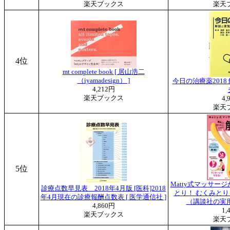
楽天ブックス
楽天
4位
mt complete book [ 居山浩二
（iyamadesign） ]
今日の治療薬2018
4,212円
楽天ブックス
4,
楽天
5位
Matty式マッサー
診療点数早見表 2018年4月版 [医科]2018
とり！ むくみとり
年4月現在の診療報酬点数表 [ 医学通信社 ]
（講談社の実用boo
4,860円
1,
楽天ブックス
楽天