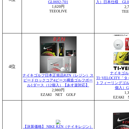
GL0692-701
入）日本仕様 GL066
1,620円
2,
TEEOLIVE
TEE
4位
ナイキゴル
ナイキゴルフ日本正規品RZN（レジン）ス
TI−VELOCITY
ピードロックコア4ピース構造ゴルフボー
トフィーリングゴル
ル1ダース（12個入）【あす楽対応】
個入）G
2,980円
1,
EZAKI NET GOLF
EZAKI 
【決算価格】 NIKE RZN（ナイキレジン）