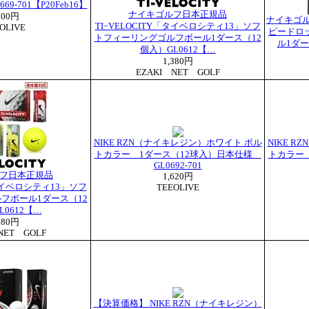
9-701【P20Feb16】
ナイキゴルフ日本正規品
700円
ナイキゴル
TI−VELOCITY「タイベロシティ13」ソフ
OLIVE
ピードロ
トフィーリングゴルフボール1ダース（12
ル1ダ
個入）GL0612【…
1,380円
EZAKI NET GOLF
NIKE RZN（ナイキレジン）ホワイト ボル
NIKE 
トカラー 1ダース（12球入）日本仕様
トカラー
GL0692-701
フ日本正規品
1,620円
「タイベロシティ13」ソフ
TEEOLIVE
フボール1ダース（12
L0612【…
380円
NET GOLF
【決算価格】 NIKE RZN（ナイキレジン）