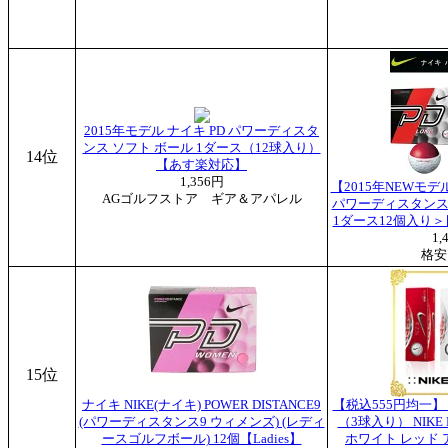
2015年モデル ナイキ PD パワーディスタ
ンス ソフト ボール 1ダース（12球入り）
14位
【あす楽対応】
1,356円
【2015年NEWモ
AGゴルフストア ギア＆アパレル
パワーディスタンス
1ダース12個入り
1,
格安
15位
ナイキ NIKE(ナイキ) POWER DISTANCE9
【税込555円均一】
(パワーディスタンス9 ウィメンズ) (レディ
（3球入り） NIKE 
ースゴルフボール) 12個【Ladies】
ホワイト レッド 