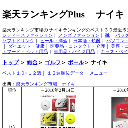
楽天ランキングPlus ナイキ
楽天ランキング市場の ナイキランキングのベスト３０最近５
レディースファッション
｜
メンズファッション
｜
靴
｜
バッ
ソフトドリンク
｜
ビール・洋酒
｜
日本酒・焼酎
｜
パソコン
｜
ダイエット・健康
｜
医薬品・コンタクト・介護
｜
美容・
トフード・ペット用品
｜
車用品・バイク用品
｜
キッズ・ベイ
トップ
＞
総合
＞
ゴルフ
＞
ボール
＞ ナイキ
ベスト１０×１２週
｜
１２週順位データ
｜
メニュー
｜
出典：
楽天ランキング市場 ナイキ
順位
～2016年2月14日
～201
1位