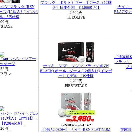
ブラック ボルトカラー 1ダース（12球
ジン ブラック (RZN
ナイキ 
入）日本仕様 GL0669-701
ダース (12個入り) インポ
BLACK)
2,700円
ル US仕様
TEEOLIVE
700円
TSTAGE
【決算価格
 Tour レジン・ツアー
ブラック
ッケージ
ナイキ NIKE レジン ブラック (RZN
入）
752円
BLACK) ボール 1ダース (12個入り) インポ
フワン
ートモデル US仕様
2,700円
FIRSTSTAGE
イキレジン）ホワイト ボル
（12球入）日本仕様
1【P20Feb16】
620円
【税込2,980円】 ナイキ RZN PLATINUM
在庫限