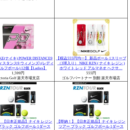
E(ナイキ) POWER DISTANCE9
【税込555円均一】 新品ボール 1スリーブ
ィスタンス9 ウィメンズ) (レディ
（3球入り） NIKE RZN ( ナイキ レジン )
フボール) 12個【Ladies】
ホワイト レッド アルマネオ ヘクサ…
1,599円
555円
ictoria Golf 楽天市場支店
ゴルフパートナー 別館 楽天市場店
】【日本正規品】ナイキ レジン
【即納！】【日本正規品】ナイキ レジン
ブラック ゴルフボール 1ダース
ツアー ブラック ゴルフボール 1ダース