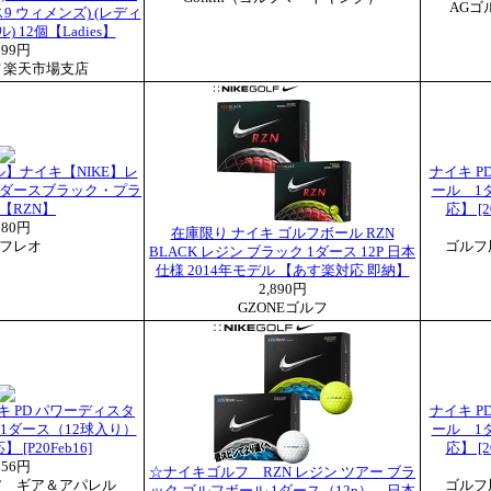
AGゴ
9 ウィメンズ) (レディ
 12個【Ladies】
599円
Golf 楽天市場支店
ル】ナイキ【NIKE】レ
ナイキ P
1ダースブラック・プラ
ール 1
【RZN】
応】 [
980円
在庫限り ナイキ ゴルフボール RZN
フレオ
ゴルフ
BLACK レジン ブラック 1ダース 12P 日本
仕様 2014年モデル 【あす楽対応 即納】
2,890円
GZONEゴルフ
イキ PD パワーディスタ
ナイキ P
 1ダース（12球入り）
ール 1
[P20Feb16]
応】 [
356円
☆ナイキゴルフ RZN レジン ツアー ブラ
ア ギア＆アパレル
ゴルフ