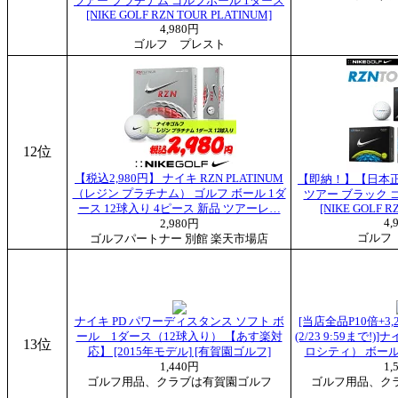
ツアー プラチナム ゴルフボール 1ダース
[NIKE GOLF RZN TOUR PLATINUM]
4,980円
ゴルフ プレスト
12位
【税込2,980円】 ナイキ RZN PLATINUM
【即納！】【日本正
（レジン プラチナム） ゴルフ ボール 1ダ
ツアー ブラック 
ース 12球入り 4ピース 新品 ツアーレ…
[NIKE GOLF R
4,
2,980円
ゴルフ
ゴルフパートナー 別館 楽天市場店
ナイキ PD パワーディスタンス ソフト ボ
[当店全品P10倍+3
ール 1ダース（12球入り） 【あす楽対
(2/23 9:59まで!)]
13位
応】 [2015年モデル] [有賀園ゴルフ]
ロシティ） ボール
1,440円
1,
ゴルフ用品、クラブは有賀園ゴルフ
ゴルフ用品、ク