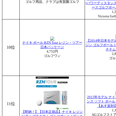
ゴルフ用品、クラブは有賀園ゴルフ
(パワーディスタンス
ースゴルフボール)
1,
Victoria 
【2014年日本モデ
ナイキ ボール RZN Tour レジン・ツアー
ジン ゴルフボール 
10位
日本パッケージ
チナム
4,752円
2,
ゴルフワン
ゴル
2015年モデル ナ
ンス ソフト ボール
11位
【あす楽対応】 
1,
【即納！】【日本正規品】ナイキ レジン
AGゴルフスト