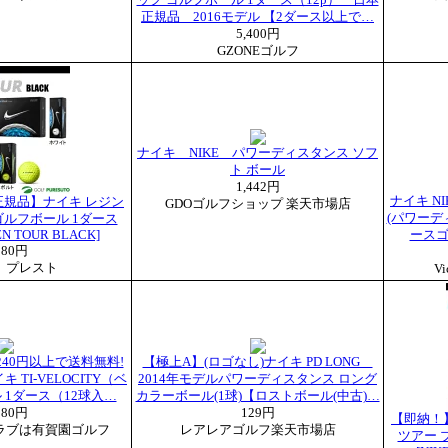
ック ゴルフボール 1ダース（12p） 日本
正規品 2016モデル 【2ダース以上で…
5,400円
GZONEゴルフ
ナイキ NIKE パワーディスタンス ソフ
ト ボール
1,442円
ナイキ NIK
規品】ナイキ レジン
GDOゴルフショップ 楽天市場店
(パワーデ
ゴルフボール 1ダース
ZN TOUR BLACK]
ースゴル
980円
 プレスト
V
,240円以上で送料無料!
【極上A】(ロゴなし)ナイキ PD LONG
ナイキ TI-VELOCITY（ベ
2014年モデルパワーディスタンス ロング
 1ダース（12球入…
カラーボール(1球)【ロストボール(中古)…
580円
129円
【即納！
ラブは有賀園ゴルフ
レアレアゴルフ楽天市場店
ツアー 