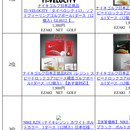
ナイキゴルフ日本正規品
ナイキゴルフ日本正
TI−VELOCITY「タイベロシティ13」ソフ
ピードロックコア3
トフィーリングゴルフボール1ダース（12
ル1ダース（12
個入）GL0612【…
1,
1,380円
EZAKI 
EZAKI NET GOLF
2位
ナイキゴルフ日本正規品RZN（レジン）ス
ナイキゴルフ日本正
ピードロックコア3ピース構造ゴルフボー
ピードロックコア4
ル1ダース（12個入）【あす楽対応】
ル1ダース（12
1,980円
2,
EZAKI NET GOLF
EZAKI 
【決算価格】 NIK
NIKE RZN（ナイキレジン）ホワイト ボル
ブラック ボルトカ
トカラー 1ダース（12球入）日本仕様
3位