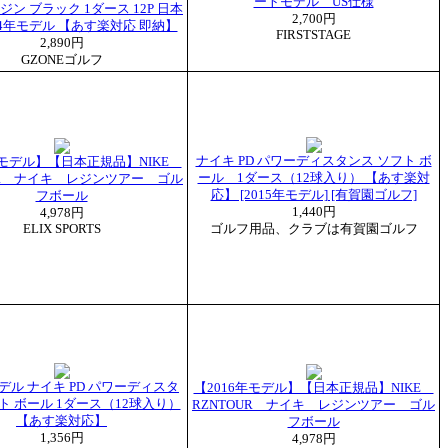
ートモデル US仕様
レジン ブラック 1ダース 12P 日本
2,700円
14年モデル 【あす楽対応 即納】
FIRSTSTAGE
2,890円
GZONEゴルフ
ナイキ PD パワーディスタンス ソフト ボ
年モデル】【日本正規品】NIKE
ール 1ダース（12球入り） 【あす楽対
UR ナイキ レジンツアー ゴル
応】 [2015年モデル] [有賀園ゴルフ]
フボール
1,440円
4,978円
ELIX SPORTS
ゴルフ用品、クラブは有賀園ゴルフ
モデル ナイキ PD パワーディスタ
【2016年モデル】【日本正規品】NIKE
ト ボール 1ダース（12球入り）
RZNTOUR ナイキ レジンツアー ゴル
【あす楽対応】
フボール
1,356円
4,978円