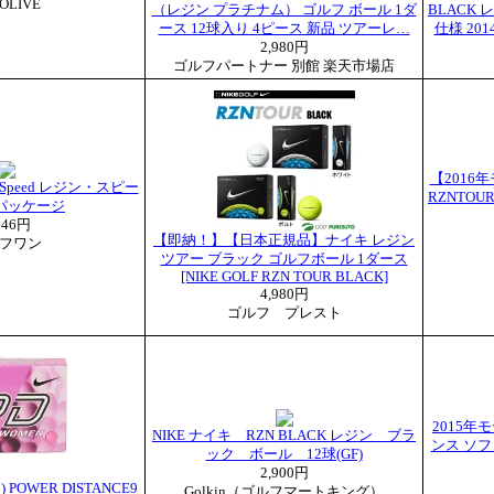
OLIVE
（レジン プラチナム） ゴルフ ボール 1ダ
BLACK 
ース 12球入り 4ピース 新品 ツアーレ…
仕様 20
2,980円
ゴルフパートナー 別館 楽天市場店
【2016
 Speed レジン・スピー
RZNTO
パッケージ
646円
【即納！】【日本正規品】ナイキ レジン
フワン
ツアー ブラック ゴルフボール 1ダース
[NIKE GOLF RZN TOUR BLACK]
4,980円
ゴルフ プレスト
2015年
NIKE ナイキ RZN BLACK レジン ブラ
ンス ソフ
ック ボール 12球(GF)
2,900円
 POWER DISTANCE9
Golkin（ゴルフマートキング）