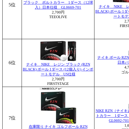
ブラック ボルトカラー 1ダース（12球
5位
ナイキ NIKE レ
入）日本仕様 GL0669-701
BLACK) ボール 1
2,700円
ートモデ
TEEOLIVE
2,
FIRS
ナイキ ボール RZN
6位
日本パ
ナイキ NIKE レジン ブラック (RZN
4,
BLACK) ボール 1ダース (12個入り) インポ
ゴル
ートモデル US仕様
2,700円
FIRSTSTAGE
NIKE RZN（ナ
トカラー 1ダース
7位
GL0692-70
1,
在庫限り ナイキ ゴルフボール RZN