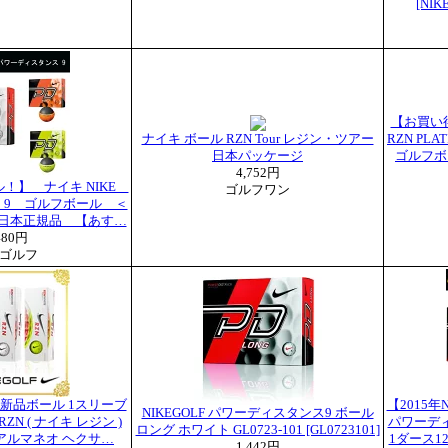
[NIK
【お買い得特
ナイキ ボール RZN Tour レジン・ツアー
RZN P
日本パッケージ
ゴルフボ
4,752円
デル！】 ナイキ NIKE
ゴルフワン
 9 ゴルフボール ＜
＞日本正規品 【あす…
480円
ゴルフ
 新品ボール 1スリーブ
【2015
NIKEGOLF パワーディスタンス9 ボール
RZN ( ナイキ レジン )
パワーデ
ロング ホワイト GL0723-101 [GL0723101]
アルマネオ ヘクサ…
1ダース
1,442円