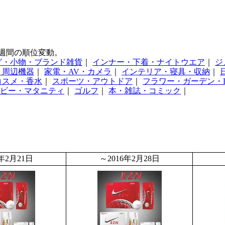
週間の順位変動。
グ・小物・ブランド雑貨
｜
インナー・下着・ナイトウエア
｜
ジ
・周辺機器
｜
家電・AV・カメラ
｜
インテリア・寝具・収納
｜
コスメ・香水
｜
スポーツ・アウトドア
｜
フラワー・ガーデン・D
ビー・マタニティ
｜
ゴルフ
｜
本・雑誌・コミック
｜
6年2月21日
～2016年2月28日