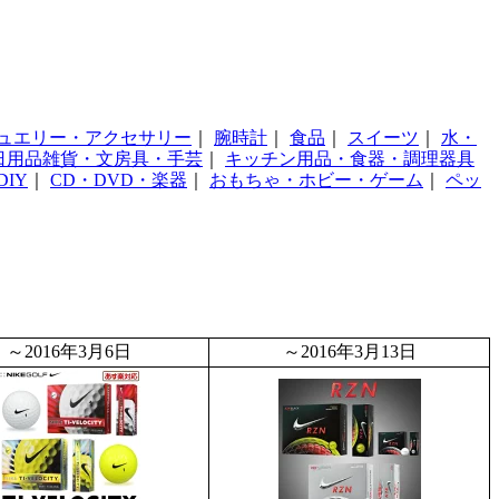
ュエリー・アクセサリー
｜
腕時計
｜
食品
｜
スイーツ
｜
水・
日用品雑貨・文房具・手芸
｜
キッチン用品・食器・調理器具
IY
｜
CD・DVD・楽器
｜
おもちゃ・ホビー・ゲーム
｜
ペッ
～2016年3月6日
～2016年3月13日