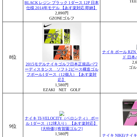
TEE
BLACK レジン ブラック 1ダース 12P 日本
仕様 2014年モデル 【あす楽対応 即納】
2,890円
GZONEゴルフ
ナイキ ボール RZN
8位
ド 日本
2,
2015モデルナイキゴルフ日本正規品パワ
ゴル
ーディスタンス ソフト2ピース構造ゴル
フボール1ダース（12個入）【あす楽対
応】
1,580円
EZAKI NET GOLF
ナイキ TI-VELOCITY（ベロシティ） ボー
ル 1ダース（12球入り） 【あす楽対応】
9位
[大特価] [有賀園ゴルフ]
1,580円
ナイキ NIKE(ナイキ)