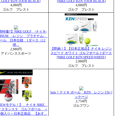
E GOLF RZN TOUR BLACK]
[NIKE GOLF RZN TOUR BLACK]
4,980円
4,980円
ゴルフ プレスト
ゴルフ プレスト
価!!】NIKE GOLF -ナイキ-
LATINUM -レジン プラチナム-
ール 日本仕様 1ダース（12
球…
【即納！】【日本正規品】ナイキ レジン
2,980円
スピード ホワイト ゴルフボール 1ダース
アドバンススポーツ
[NIKE GOLF RZN SPEED WHITE]
2,980円
ゴルフ プレスト
Sale！ナイキ ボール RZN レジン USパ
ッケージ
2,754円
年NEWモデル！】 ナイキ NIKE
ゴルフワン
ィスタンス 9 ゴルフボール ＜
12個入り＞日本正規品 【あす…