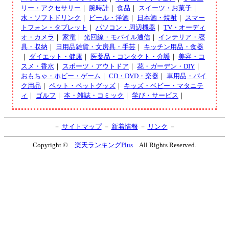
リー・アクセサリー
｜
腕時計
｜
食品
｜
スイーツ・お菓子
｜
水・ソフトドリンク
｜
ビール・洋酒
｜
日本酒・焼酎
｜
スマー
トフォン・タブレット
｜
パソコン・周辺機器
｜
TV・オーディ
オ・カメラ
｜
家電
｜
光回線・モバイル通信
｜
インテリア・寝
具・収納
｜
日用品雑貨・文房具・手芸
｜
キッチン用品・食器
｜
ダイエット・健康
｜
医薬品・コンタクト・介護
｜
美容・コ
スメ・香水
｜
スポーツ・アウトドア
｜
花・ガーデン・DIY
｜
おもちゃ・ホビー・ゲーム
｜
CD・DVD・楽器
｜
車用品・バイ
ク用品
｜
ペット・ペットグッズ
｜
キッズ・ベビー・マタニテ
ィ
｜
ゴルフ
｜
本・雑誌・コミック
｜
学び・サービス
｜
－
サイトマップ
－
新着情報
－
リンク
－
Copyright ©
楽天ランキングPlus
All Rights Reserved.