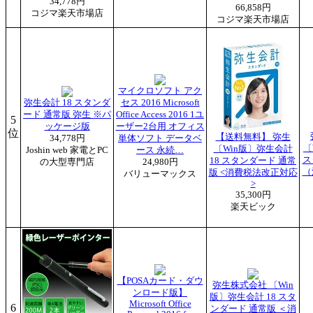
34,778円
66,858円
コジマ楽天市場店
コジマ楽天市場店
マイクロソフト アク
弥生会計 18 スタンダ
セス 2016 Microsoft
ード 通常版 弥生 ※パ
Office Access 2016 1ユ
5
ッケージ版
ーザー2台用 オフィス
位
【送料無料】 弥生
34,778円
単体ソフト データベ
〔
〔Win版〕弥生会計
Joshin web 家電とPC
ース 永続…
18 スタンダード 通常
の大型専門店
24,980円
（
版 <消費税法改正対応
バリューマックス
>
35,300円
楽天ビック
【POSAカード・ダウ
弥生株式会社 〔Win
ンロード版】
版〕弥生会計 18 スタ
Microsoft Office
6
ンダード 通常版 ＜消