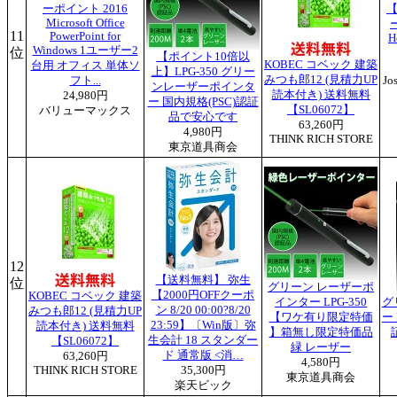
ーポイント 2016
【
Microsoft Office
ー
11
PowerPoint for
H
Windows 1ユーザー2
位
【ポイント10倍以
KOBEC コベック 建築
台用 オフィス 単体ソ
上】LPG-350 グリー
みつも郎12 (見積力UP
フト...
J
ンレーザーポインタ
読本付き) 送料無料
24,980円
ー 国内規格(PSC)認証
【SL06072】
バリューマックス
品で安心です
63,260円
4,980円
THINK RICH STORE
東京道具商会
12
【送料無料】 弥生
位
グリーン レーザーポ
【2000円OFFクーポ
KOBEC コベック 建築
インター LPG-350
グ
ン 8/20 00:00?8/20
みつも郎12 (見積力UP
【ワケ有り限定特価
ー
23:59】〔Win版〕弥
読本付き) 送料無料
】箱無し限定特価品
生会計 18 スタンダー
【SL06072】
緑 レーザー
ド 通常版 <消…
63,260円
4,580円
THINK RICH STORE
35,300円
東京道具商会
楽天ビック