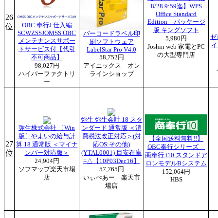
8/28 9:59迄】WPS
Office Standard
26
Edition パッケージ
OBC 奉行J 仕入編
位
版 キングソフト
SCWZSSJOMSS OBC
バーコードラベル印
ゼ
5,980円
メンテナンスサポー
刷ソフトウェア
イ
Joshin web 家電とPC
トサービス付【代引
LabelStar Pro V4.0
の大型専門店
不可商品】
58,752円
98,027円
アイニックス オン
ハイパーファクトリ
ラインショップ
ー
弥生 弥生会計 18 スタ
弥生株式会社 〔Win
ンダード 通常版 ＜消
版〕やよいの給与計
費税法改正対応＞(対
【全国送料無料!!】
27
算 18 通常版 ＜マイナ
応OS:その他)
OBC奉行シリーズ
位
ンバー対応版＞
(YTAL0001) 目安在庫
商奉行 i10 スタンドア
24,904円
=△【10P03Dec16】
ロンモデルBシステム
ソフマップ楽天市場
57,765円
152,064円
店
いぃべあー 楽天市
HBS
場店