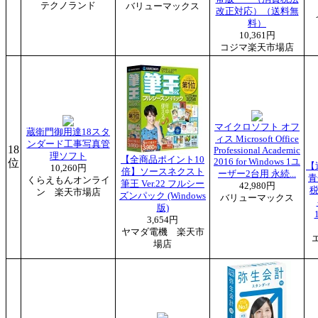
テクノランド
バリューマックス
改正対応）（送料無
料）
10,361円
コジマ楽天市場店
マイクロソフト オフ
蔵衛門御用達18スタ
ィス Microsoft Office
ンダード工事写真管
18
Professional Academic
理ソフト
【全商品ポイント10
位
2016 for Windows 1ユ
【
10,260円
倍】ソースネクスト
ーザー2台用 永続...
青
くらえもんオンライ
筆王 Ver.22 フルシー
42,980円
税
ン 楽天市場店
ズンパック (Windows
バリューマックス
版)
3,654円
ヤマダ電機 楽天市
場店