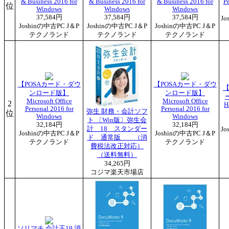
& Business 2016 for
& Business 2016 for
& Business 2016 for
P
位
Windows
Windows
Windows
37,584円
37,584円
37,584円
J
Joshinの中古PC J＆P
Joshinの中古PC J＆P
Joshinの中古PC J＆P
テクノランド
テクノランド
テクノランド
【POSAカード・ダウ
【POSAカード・ダウ
【
ンロード版】
ンロード版】
ー
Microsoft Office
Microsoft Office
2
H
Personal 2016 for
Personal 2016 for
弥生 財務・会計ソフ
位
Windows
Windows
ト 〔Win版〕弥生会
32,184円
32,184円
計 18 スタンダー
J
Joshinの中古PC J＆P
Joshinの中古PC J＆P
ド 通常版 （消
テクノランド
テクノランド
費税法改正対応）
（送料無料）
34,265円
コジマ楽天市場店
ソリマチ 会計王19 消