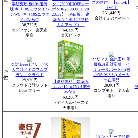
ズの新作。【smtb-k】
学研究所 桐10s 優待
ク 【2000円OFFクー
【w1】
版 キリ10Sユウタイバ
ポン 8/20 00:00?8/20
231,440円
ンWC [キリ10Sユウタ
23:59】〔Win版〕 建
会計そふとProShop
イバンWC]
築みつも郎 12 ?見積
38,722円
力をアップす…
エディオン 楽天市
64,320円
場店
楽天ビック
ソリマチ 会計王19 消
会計 freee (フリー) 法
費税改正対応版 バ
人向け／ミニマムプ
リューサポート付(対
25
ラン／クラウド
応OS:その他) メーカ
位
25,920円
ー在庫品
【送料無料】建築み
クラウド会計ソフト
29,061円
つも郎12(見積力UP読
見
freee フリー
コンプモト 楽天市
本付き)
場店
63,250円
ラディカルベース楽
天市場店
【エントリーでP5倍