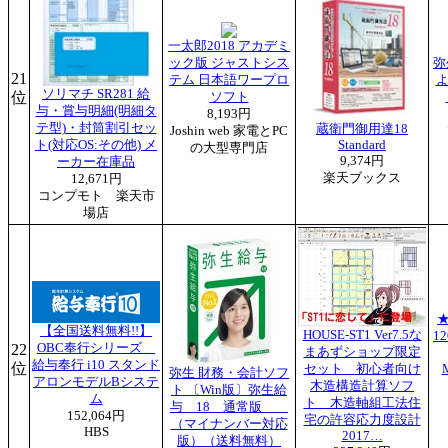
一太郎2018 アカデミ
ック版 ジャストシス
弥
21
テム 日本語ワープロ
よ
ソリマチ SR281 給
位
ソフト
与・賞与明細(明細タ
8,193円
テ型)・封筒割引セッ
蔵衛門御用達18
Joshin web 家電とPC
ト(対応OS:その他) メ
Standard
の大型専門店
9,374円
ーカー在庫品
楽天ブックス
12,671円
コンプモト 楽天市
場店
【全国送料無料!!】
HOUSE-ST1 Ver7.5な
1
22
OBC奉行シリーズ
まあずショップ限定
給与奉行 i10 スタンド
位
セット 初心者向け
M
弥生 財務・会計ソフ
アロンモデルBシステ
木造構造計算ソフ
ト 〔Win版〕弥生給
ム
ト 木造軸組工法住
与 18 通常版
152,064円
宅の許容応力度設計
（マイナンバー対応
HBS
2017…
版）（送料無料）