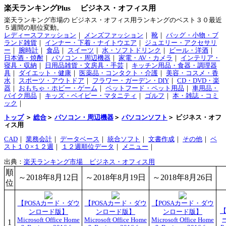
楽天ランキングPlus ビジネス・オフィス用
楽天ランキング市場の ビジネス・オフィス用ランキングのベスト３０最近
５週間の順位変動。
レディースファッション
｜
メンズファッション
｜
靴
｜
バッグ・小物・ブ
ランド雑貨
｜
インナー・下着・ナイトウエア
｜
ジュエリー・アクセサリ
ー
｜
腕時計
｜
食品
｜
スイーツ
｜
水・ソフトドリンク
｜
ビール・洋酒
｜
日本酒・焼酎
｜
パソコン・周辺機器
｜
家電・AV・カメラ
｜
インテリア・
寝具・収納
｜
日用品雑貨・文房具・手芸
｜
キッチン用品・食器・調理器
具
｜
ダイエット・健康
｜
医薬品・コンタクト・介護
｜
美容・コスメ・香
水
｜
スポーツ・アウトドア
｜
フラワー・ガーデン・DIY
｜
CD・DVD・楽
器
｜
おもちゃ・ホビー・ゲーム
｜
ペットフード・ペット用品
｜
車用品・
バイク用品
｜
キッズ・ベイビー・マタニティ
｜
ゴルフ
｜
本・雑誌・コミ
ック
｜
トップ
＞
総合
＞
パソコン・周辺機器
＞
パソコンソフト
＞ ビジネス・オフ
ィス用
CAD
｜
業務会計
｜
データベース
｜
統合ソフト
｜
文書作成
｜
その他
｜
ベ
スト１０×１２週
｜
１２週順位データ
｜
メニュー
｜
出典：
楽天ランキング市場 ビジネス・オフィス用
順
～2018年8月12日
～2018年8月19日
～2018年8月26日
位
【POSAカード・ダウ
【POSAカード・ダウ
【POSAカード・ダウ
【
ンロード版】
ンロード版】
ンロード版】
ー
Microsoft Office Home
Microsoft Office Home
Microsoft Office Home
1