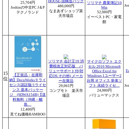
HOUSE-混構造パック
25,704円
ソリマチ 農業簿記10
J
486,000円
Joshinの中古PC J＆P
Win
なまあずショップ楽
52,980円
テクノランド
天市場店
イーベストPC・家電
館
ソリマチ 会計王19 消
マイクロソフト エク
費税改正対応版 バ
セル 2016 Microsoft
E
リューサポート付(対
Office Excel for
15
【正規品・在庫即
Windows 1ユーザー2
応OS:その他) メーカ
位
納】DocuWorks 9 ライ
台用 オフィス 単体ソ
ー在庫品
センス認証版/1ライセ
フト 永続ライセ…
J
29,061円
ンス 基本パッケー
24,980円
コンプモト 楽天市
ジ (SDWA154B)【送
バリューマックス
場店
料無料（沖縄・離
島…
12,400円
見てね価格BAMBOO