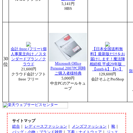
5,141円
HBS
会計 freee (フリー) 個
【日本全国送料無
人事業主向け ／スタ
料】最新版だけをお
30
ンダードプラン／ク
届けします！魔法陣
Microsoft Office
位
ラウド
相続税 平成29年版
Personal 2007PC同時
21,600円
【smtb-k】【ky】
弥
ご購入者様特典
クラウド会計ソフト
129,600円
5,000円
freee フリー
会計そふとProShop
中古PCのアールキュ
ーブ
サイトマップ
総合
｜
レディースファッション
｜
メンズファッション
｜
靴
｜
バッグ・小物・ブランド雑貨
｜
下着・ナイトウェア
｜
ジュエ