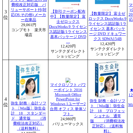
費税改正対応版 バ
マ
リューサポート付(対
) 
3
【割引クーポン配布
【数量限定】 富士ゼ
2
応OS:その他) メーカ
中】【数量限定】 富
位
ロックス DocuWorks 9
応
ー在庫品
士ゼロックス
ライセンス認証版/1ラ
29,061円
DocuWorks 9 ライセン
イセンス 基本パッケ
コンプモト 楽天市
ス認証版/1ライセンス
ージ DVD ドキュワー
場店
基本パッケージ DVD
クス SDWA154B
…
12,420円
12,420円
サンテクダイレクト
サンテクダイレクト
ショッピング
ショッピング
マイクロソフト パワ
ーポイント 2016
Microsoft Office
1
4
PowerPoint for
弥生 財務・会計ソフ
弥生 財務・会計ソフ
Windows 1ユーザー2
位
Mic
ト 〔Win版〕弥生会
ト 〔Win版〕弥生会
台用 オフィス 単体ソ
計 18 プロフェッ
計 18 スタンダー
フト...
ショナル 通常
ド 通常版 （消
24,980円
版 （消費税法改
費税法改正対応）
バリューマックス
正対応）（送料無
（送料無料）
料）