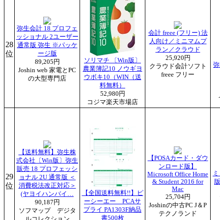
弥生会計 18 プロフェ
会計 freee (フリー) 法
ッショナル 2ユーザー
人向け／ミニマムプ
28
通常版 弥生 ※パッケ
ラン／クラウド
位
ージ版
25,920円
ソリマチ 〔Win版〕
89,205円
弥
クラウド会計ソフト
農業簿記10 ノウギヨ
Joshin web 家電とPC
freee フリー
ウボキ10（WIN（送
の大型専門店
料無料）
52,980円
コジマ楽天市場店
【送料無料】弥生株
【POSAカード・ダウ
式会社〔Win版〕弥生
ンロード版】
販売 18 プロフェッシ
ミ
Microsoft Office Home
29
ョナル 2U 通常版 ＜
& Student 2016 for
版
位
消費税法改正対応＞
Mac
【全国送料無料!!】ピ
(ヤヨイハンバイ…
25,704円
ーシーエー PCAサ
90,187円
Joshinの中古PC J＆P
プライ PA1303F納品
ソフマップ デジタ
テクノランド
書500枚
ルコレクション