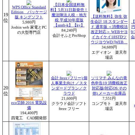
【日本全国送料無
WPS Office Standard
料】5月31日新発売！
Edition パッケージ
19
魔法陣法人税・地方
【送料無料】弥生 弥
版 キングソフト
位
税 平成30年度版
生会計 18 スタンダー
【
5,980円
【smtb-k】【ky】
ド 通常版 ＜消費税法
円
Joshin web 家電とPC
84,240円
改正対応＞ WEBヤヨ
9
の大型専門店
会計そふとProShop
イカイケイ18STDツ
会
ウジヨウWD [WEB…
34,689円
エディオン 楽天市
場店
会計 freee (フリー) 個
ソリマチ みんなの青
人事業主向け ／スタ
色申告19 消費税改正
20
ンダードプラン／ク
対応版(対応OS:その
位
ラウド
他) メーカー在庫品
21,600円
7,551円
eco労師 2016 電気設
クラウド会計ソフト
コンプモト 楽天市
備
freee フリー
場店
194,400円
四電工 CAD開発部