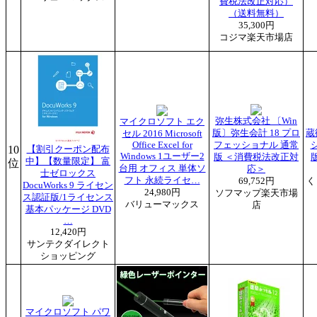
費税法改正対応）
（送料無料）
35,300円
コジマ楽天市場店
弥生株式会社 〔Win
マイクロソフト エク
版〕弥生会計 18 プロ
蔵
セル 2016 Microsoft
Office Excel for
フェッショナル 通常
10
【割引クーポン配布
Windows 1ユーザー2
版 ＜消費税法改正対
中】【数量限定】 富
位
台用 オフィス 単体ソ
応＞
士ゼロックス
フト 永続ライセ…
69,752円
く
DocuWorks 9 ライセン
24,980円
ソフマップ楽天市場
ス認証版/1ライセンス
バリューマックス
店
基本パッケージ DVD
…
12,420円
サンテクダイレクト
ショッピング
マイクロソフト パワ