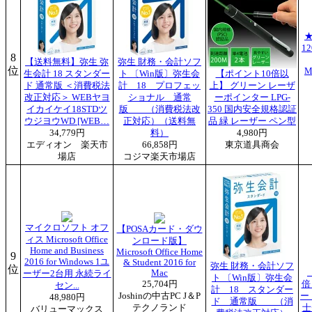
1
8
【送料無料】弥生 弥
弥生 財務・会計ソフ
位
M
生会計 18 スタンダー
ト 〔Win版〕弥生会
【ポイント10倍以
ド 通常版 ＜消費税法
計 18 プロフェッ
上】 グリーン レーザ
改正対応＞ WEBヤヨ
ショナル 通常
ーポインター LPG-
イカイケイ18STDツ
版 （消費税法改
350 国内安全規格認証
ウジヨウWD [WEB…
正対応）（送料無
品 緑 レーザー ペン型
34,779円
料）
4,980円
エディオン 楽天市
66,858円
東京道具商会
場店
コジマ楽天市場店
マイクロソフト オフ
【POSAカード・ダウ
ィス Microsoft Office
ンロード版】
Home and Business
Microsoft Office Home
9
2016 for Windows 1ユ
& Student 2016 for
弥生 財務・会計ソフ
位
Mac
ーザー2台用 永続ライ
ト 〔Win版〕弥生会
25,704円
倍
セン...
計 18 スタンダー
Joshinの中古PC J＆P
ー
48,980円
ド 通常版 （消
テクノランド
士
バリューマックス