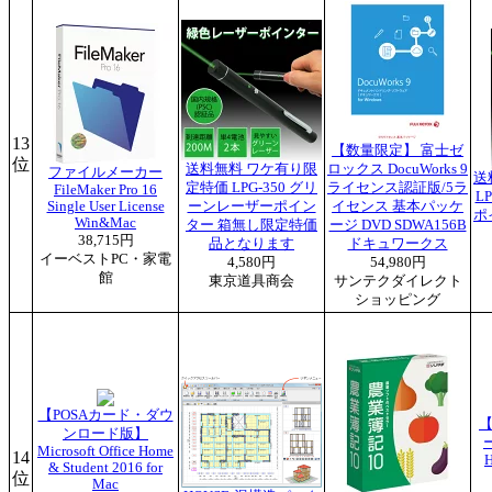
13
【数量限定】 富士ゼ
位
送料無料 ワケ有り限
ロックス DocuWorks 9
ファイルメーカー
送
定特価 LPG-350 グリ
ライセンス認証版/5ラ
FileMaker Pro 16
L
Single User License
ーンレーザーポイン
イセンス 基本パッケ
ポ
Win&Mac
ター 箱無し限定特価
ージ DVD SDWA156B
38,715円
品となります
ドキュワークス
イーベストPC・家電
4,580円
54,980円
館
東京道具商会
サンテクダイレクト
ショッピング
【POSAカード・ダウ
【
ンロード版】
ー
Microsoft Office Home
14
H
& Student 2016 for
位
Mac