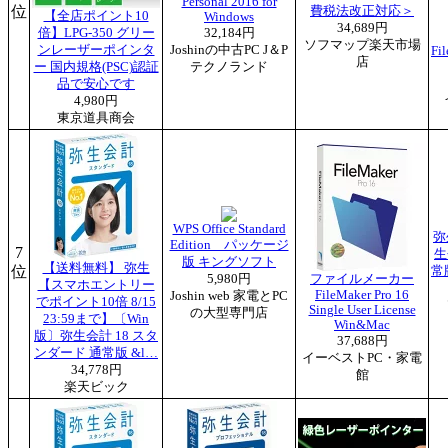
Personal 2016 for
位
費税法改正対応＞
【全店ポイント10
Windows
34,689円
倍】LPG-350 グリー
32,184円
ソフマップ楽天市場
ンレーザーポインタ
Joshinの中古PC J＆P
Fi
店
ー 国内規格(PSC)認証
テクノランド
品で安心です
4,980円
東京道具商会
WPS Office Standard
弥
Edition パッケージ
7
生
版 キングソフト
【送料無料】 弥生
位
常
5,980円
ファイルメーカー
【スマホエントリー
FileMaker Pro 16
Joshin web 家電とPC
でポイント10倍 8/15
Single User License
の大型専門店
23:59まで】〔Win
Win&Mac
版〕弥生会計 18 スタ
37,688円
ンダード 通常版 &l…
イーベストPC・家電
34,778円
館
楽天ビック