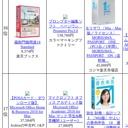
プロンプター編集ソ
フト ページワン
16
モリサワ 〔Win・Mac
Prompter Pro3.0
位
版／ライセンス〕
【
158,760円
MORISAWA
ムズ
カラーマーキングフ
PASSPORT ONE
蔵衛門御用達18
A
ァクトリー
（PC1台／1年間）
Standard
[A
MORISAWA
9,374円
PASSPORT ON（送
楽天ブックス
料無…
45,000円
コジマ楽天市場店
マイクロソフト オフ
【POSAカード・ダウ
ィス アカデミック版
ンロード版】
Microsoft Office
Microsoft Office Home
17
Academic 2016 for
& Business 2016 for
弥生 財務・会計ソフ
位
Mac
Mac マック 学生&教
ト 〔Win版〕やよい
37,584円
育機関 1ユーザー2…
の青色申告 18 通
ソ
Joshinの中古PC J＆P
27,980円
常版 （消費税法