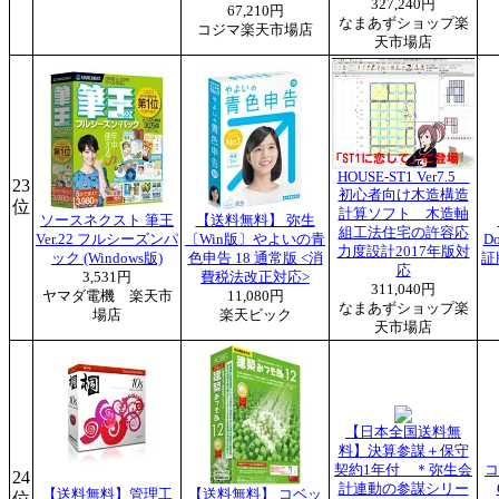
327,240円
67,210円
なまあずショップ楽
コジマ楽天市場店
天市場店
HOUSE-ST1 Ver7.5
23
初心者向け木造構造
位
計算ソフト 木造軸
ソースネクスト 筆王
【送料無料】 弥生
組工法住宅の許容応
Ver.22 フルシーズンパ
〔Win版〕やよいの青
D
力度設計2017年版対
ック (Windows版)
色申告 18 通常版 <消
証
応
3,531円
費税法改正対応>
311,040円
ヤマダ電機 楽天市
11,080円
なまあずショップ楽
場店
楽天ビック
天市場店
【日本全国送料無
料】決算参謀＋保守
契約1年付 ＊弥生会
コ
24
計連動の参謀シリー
【送料無料】管理工
【送料無料】 コベッ
位