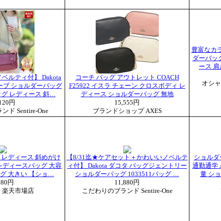
豊富なカラ
ダーバッ
ース 肩
ルティ付】 Dakota
コーチ バッグ アウトレット COACH
オシャレ
ーブ ショルダーバッグ
F25922 イスラ チェーン クロスボディ レ
バッグ レディース 斜…
ディース ショルダーバッグ 無地
,120円
15,555円
 Sentire-One
ブランドショップ AXES
 レディース 斜めがけ
【8/31迄★ケアセット＋かわいいノベルテ
ショルダ
y レディースバッグ 大容
ィ付】 Dakota ダコタ バッグジェントリー
通勤通学 
ッグ 大きい 【ショ…
ショルダーバッグ 1033511バッグ …
量 シ
980円
11,880円
lice 楽天市場店
こだわりのブランド Sentire-One