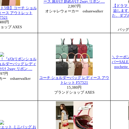
ース 肩がけ 斜めがけ 2way リボン …
【ドラマ
2,997円
ト5倍】コーチ ショル
迫します
オシャレウォーカー osharewalker
ィース アウトレット
た、ダブ
7521
,480円
ョップ AXES
バッグ
＼クーポン
『n'Orリボンショル
パーSALE／
ョルダーバッグ レディ
poche
け 2way リボン …
997円
コーチ ショルダーバッグ レディース アウ
osharewalker
トレット F57521
15,380円
ブランドショップ AXES
ェット ミニバッグ お