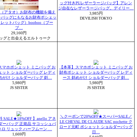
ッグ付きPUレザーラージバッグ】アレン
ジ自在なレザーラージバッグ。デイリー…
O】（アタオ）お財布の機能を備え
3,985円
チバッグにもなるお財布ポシェッ
DEVILISH TOKYO
レットバッグ）booboo（ブー
ブ…
29,160円
ッグと出会えるエルトゥーク
スマホポシェット ミニバッグ お
【本革】スマホポシェット ミニバッグ お
ェット ショルダーバッグ レディ
財布ポシェット ショルダーバッグ レディ
めがけ ショルダーバッグ 斜…
ース 斜めがけ ショルダーバッグ 斜…
5,980円
5,980円
JS SISTER
JS SISTER
＼クーポンで20%OFF★スーパーSALE／
SALE★18%OFF 】anello アネ
LE CHEVAL DE CLAUDE SAC pochette ク
ダーバッグ 正規品 サコッシュバ
ロード元町 ポシェット ショルダーバッグ
ロ リュック ハーフムーン …
日…
1,669円