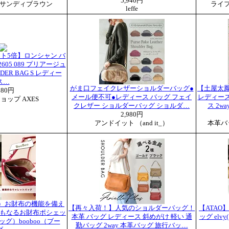
5,940円
サンディブラウン
ライ
leffe
ト5倍】ロンシャン バ
2605 089 プリアージュ
ULDER BAG S レディー
ス…
がま口フェイクレザーショルダーバッグ●
【土屋太
180円
メール便不可●レディース バッグ フェイ
レディース
ョップ AXES
クレザー ショルダーバッグ ショルダ…
ス 2w
2,980円
アンドイット （and it_）
本革バ
オ）お財布の機能を備え
【再々入荷！】人気のショルダーバッグ！
【ATA
もなるお財布ポシェッ
本革 バッグ レディース 斜めがけ 軽い 通
ッグ el
グ）booboo（ブー
勤バッグ 2way 本革バッグ 旅行バッ…