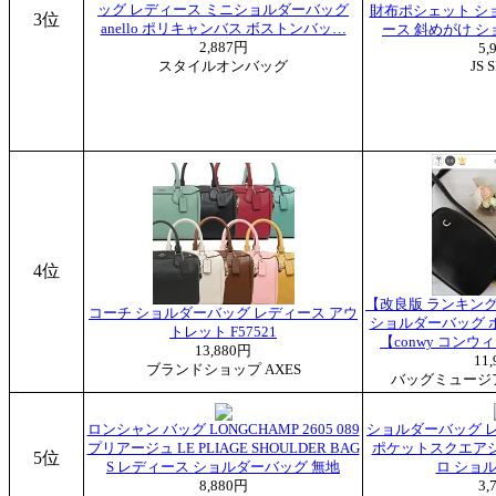
ッグ レディース ミニショルダーバッグ
財布ポシェット シ
3位
anello ポリキャンバス ボストンバッ…
ース 斜めがけ シ
2,887円
5,
スタイルオンバッグ
JS 
4位
【改良版 ランキング
コーチ ショルダーバッグ レディース アウ
ショルダーバッグ 
トレット F57521
【conwy コン
13,880円
11
ブランドショップ AXES
バッグミュージア
ロンシャン バッグ LONGCHAMP 2605 089
ショルダーバッグ レ
プリアージュ LE PLIAGE SHOULDER BAG
ポケットスクエアショ
5位
S レディース ショルダーバッグ 無地
ロ ショ
8,880円
3,