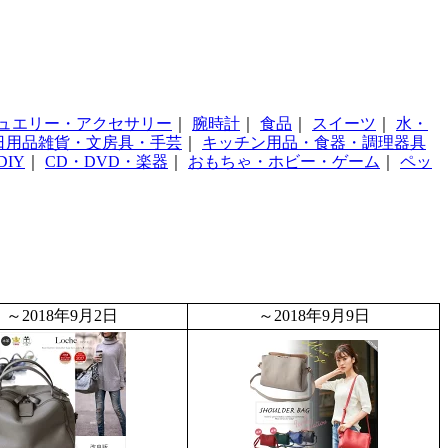
ュエリー・アクセサリー
｜
腕時計
｜
食品
｜
スイーツ
｜
水・
日用品雑貨・文房具・手芸
｜
キッチン用品・食器・調理器具
IY
｜
CD・DVD・楽器
｜
おもちゃ・ホビー・ゲーム
｜
ペッ
～2018年9月2日
～2018年9月9日