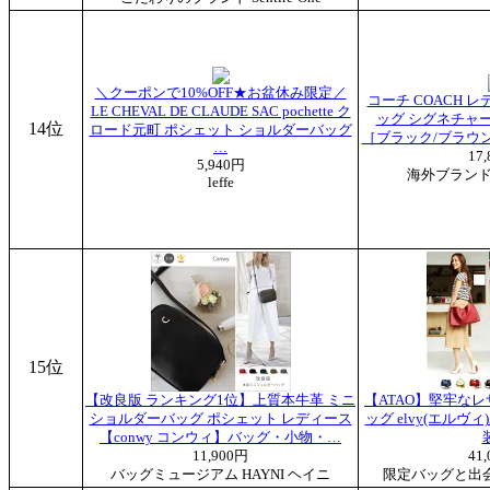
＼クーポンで10%OFF★お盆休み限定／
コーチ COACH 
LE CHEVAL DE CLAUDE SAC pochette ク
ッグ シグネチャー
14位
ロード元町 ポシェット ショルダーバッグ
［ブラック/ブラウン
…
17
5,940円
海外ブランド専
leffe
15位
【改良版 ランキング1位】上質本牛革 ミニ
【ATAO】堅牢な
ショルダーバッグ ポシェット レディース
ッグ elvy(エルヴ
【conwy コンウィ】バッグ・小物・…
11,900円
41
バッグミュージアム HAYNI ヘイニ
限定バッグと出