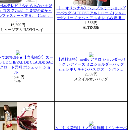
 日本テレビ「今からあなたを脅
《ECオリジナル》シンプルミニショルダ
」衣装協力品】ご要望の多かっ
ーバッグ ALTROSE アルトローズ [シャル
ルファスナーへ改良。【Loche
ナ]シリーズ カジュアル キレイめ 肩掛…
…
1,566円
16,200円
ALTROSE
ミュージアム HAYNI ヘイニ
で20%OFF★【当店限定】スー
【送料無料】anello アネロ ショルダーバ
LE CHEVAL DE CLAUDE SAC
ッグ レディース ミニショルダーバッグ
tte クロード元町 ポシェット ショ
anello ポリキャンバス ボストンバッ…
ル…
2,887円
5,940円
スタイルオンバッグ
leffe
＼ご注文殺到中！／送料無料【インナーバ