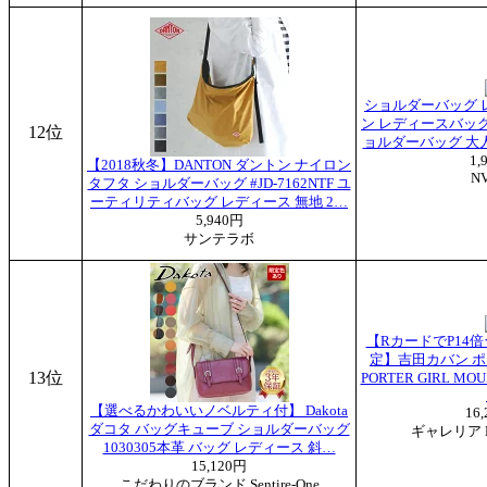
ショルダーバッグ 
ン レディースバッグ 
12位
ョルダーバッグ 大
1,
【2018秋冬】DANTON ダントン ナイロン
N
タフタ ショルダーバッグ #JD-7162NTF ユ
ーティリティバッグ レディース 無地 2…
5,940円
サンテラボ
【RカードでP14倍★8
定】吉田カバン ポ
13位
PORTER GIRL 
【選べるかわいいノベルティ付】 Dakota
16
ダコタ バッグキューブ ショルダーバッグ
ギャレリア B
1030305本革 バッグ レディース 斜…
15,120円
こだわりのブランド Sentire-One