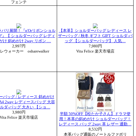
フェンテ
バリ展開！『n'Orリボンショル
【本革】ショルダーバッグ レディース レ
グ』【 ショルダーバッグ レディ
ザーバッグ / 秋冬 ギフト GIFT ショルダ-バ
がけ 斜めがけ 2way リボン …
ッグ 【ショルダーバッグ】 人気…
2,997円
7,980円
ウォーカー osharewalker
Vita Felice 楽天市場店
ーバッグ / レディース 斜めがけ
A4 2way レディースバッグ 大容
ョルダ-バッグ 大きい 【ショ…
3,980円
半額 50%OFF【松たか子さん】ドラマ使
Vita Felice 楽天市場店
用！本革の斜めがけ ショルダーバッグ！
レディース バッグ 2way 革 レザー 通勤…
8,532円
本革バッグ通販のノートルファボリ