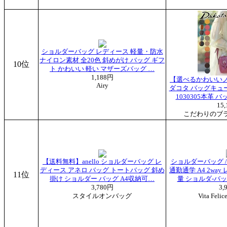
ショルダーバッグ レディース 軽量・防水
ナイロン素材 全20色 斜めがけ バッグ ギフ
10位
ト かわいい 軽い マザーズバッグ …
1,188円
【選べるかわいいノベ
Airy
ダコタ バッグキュ
1030305本革 
15
こだわりのブランド
【送料無料】anello ショルダーバッグ レ
ショルダーバッグ /
ディース アネロ バッグ トートバッグ 斜め
通勤通学 A4 2wa
11位
掛け ショルダー バッグ A4収納可…
量 ショルダ-バ
3,780円
3,
スタイルオンバッグ
Vita Fe