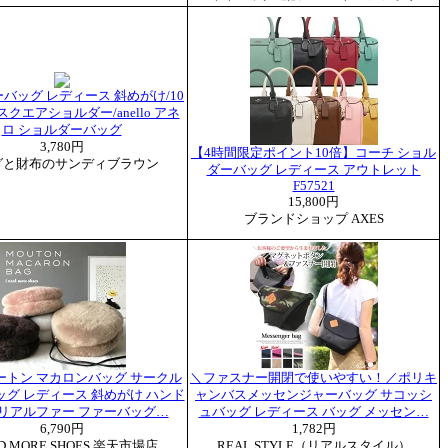
バッグ レディース 斜めがけ/10
クエアショルダー/anello アネ
ロ ショルダーバッグ
3,780円
【4時間限定ポイント10倍】コーチ ショル
グと財布のサンディブラウン
ダーバッグ レディース アウトレット
F57521
15,800円
ブランドショップ AXES
ートン マカロンバッグ サークル
＼ファスナー開閉で使いやすい！／ポリキ
ッグ レディース 斜めがけ ハンド
ャンバスメッセンジャーバッグ サコッシ
 リアルファー ファーバッグ…
ュバッグ レディース バッグ メッセン…
6,790円
1,782円
ED MORE SHOES 楽天市場店
REAL STYLE（リアルスタイル）