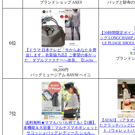
ブランドショップ AXES
バッグと財布の
【30時間限定ポイン
ッグ LONGCHAMP 
6位
LE PLIAGE SHO
【ドラマ 日本テレビ「今からあなたを脅
9,
迫します」衣装協力品】ご要望の多かっ
ブランドシ
た、ダブルファスナーへ改良。【Loche
…
16,200円
バッグミュージアム HAYNI ヘイニ
7位
【ATAO】（アタ
送料無料★ママもパパも持てる♪【3層】
たクラッチバッグに
多機能＆大容量！マルチスマホポシェット
ト（ウォレットバッ
サコッシュバッグ レディース ショル…