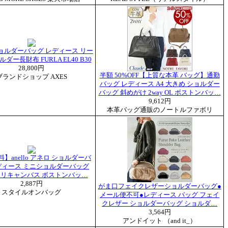
ョルダーバッグ レディース リー
ダー長財布 FURLA EL40 B30
28,800円
半額 50%OFF【上質な本革 バッグ】通勤
ブランドショップ AXES
バッグ レディース A4 大きめ ショルダー
バッグ 斜めがけ 2way OL ボストンバッ…
9,612円
本革バッグ通販のノートルファボリ
】anello アネロ ショルダーバ
ディース ミニショルダーバッグ
lo ポリキャンバス ボストンバッ…
2,887円
がま口フェイクレザーショルダーバッグ●
スタイルオンバッグ
メール便不可●レディース バッグ フェイ
クレザー ショルダーバッグ ショルダ…
3,564円
アンドイット （and it_）