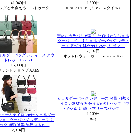
41,040円
1,800円
ッグと出会えるエルトゥーク
REAL STYLE（リアルスタイル）
豊富なカラバリ展開！『n'Orリボンショル
ダーバッグ』【 ショルダーバッグ レディ
ース 肩がけ 斜めがけ 2way リボン …
2,997円
ョルダーバッグ レディース アウ
オシャレウォーカー osharewalker
トレット F57521
15,800円
ブランドショップ AXES
ショルダーバッグ レディース 軽量・防水
ナイロン素材 全20色 斜めがけ バッグ ギフ
ト かわいい 軽い マザーズバッグ …
1,069円
ャームナイロンminiショルダー
Airy
ショルダーバッグ レディース り
ッグ 通勤 通学 旅行 大人か…
2,916円