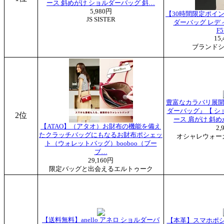
ース 斜めがけ ショルダーバッグ 斜…
5,980円
【30時間限定ポイン
JS SISTER
ダーバッグ レデ
F5
15
ブランドシ
豊富なカラバリ展開！
ダーバッグ』【 シ
2位
ース 肩がけ 斜めが
【ATAO】（アタオ）お財布の機能を備え
2,
たクラッチバッグにもなるお財布ポシェッ
オシャレウォーカー 
ト（ウォレットバッグ）booboo（ブー
ブ…
29,160円
限定バッグと出会えるエルトゥーク
【送料無料】anello アネロ ショルダーバ
【本革】スマホポシ