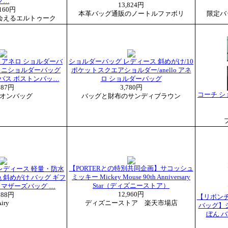
ブ…
13,824円
,160円
本革バッグ通販のノートルファボリ
限定バ
会えるエルトゥーク
lo アネロ ショルダーバ
ショルダーバッグ レディース 斜めがけ/10
ミニショルダーバッグ
ポケットスクエアショルダー/anello アネ
ャンバス ボストンバッ…
ロ ショルダーバッグ
887円
3,780円
コーチ シ
オンバッグ
バッグと財布のサンディブラウン
【PORTERとの特別共同企画】サコッシュ
レディース 軽量・防水
ミッキー Mickey Mouse 90th Anniversary
色 斜めがけ バッグ ギフ
Star（ディズニーストア）
い マザーズバッグ …
12,960円
188円
【リボンチ
iry
ディズニーストア 楽天市場店
バッグ】
ぼん バ