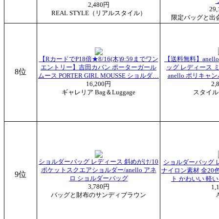
2,480円
29
REAL STYLE（リアルスタイル）
限定バッグと出
【RカードでP18倍★8/16(木)9:59までワン
【送料無料】anel
エントリー】吉田カバン ポーターガール
ッグ レディース 
8位
ムース PORTER GIRL MOUSSE ショルダ…
anello ポリキ
16,200円
2,
ギャレリア Bag＆Luggage
スタイル
ショルダーバッグ レディース 斜めがけ/10
ショルダーバッグ 
ポケットスクエアショルダー/anello アネ
ナイロン素材 全20
9位
ロ ショルダーバッグ
ト かわいい 軽
3,780円
1,
バッグと財布のサンディブラウン
A