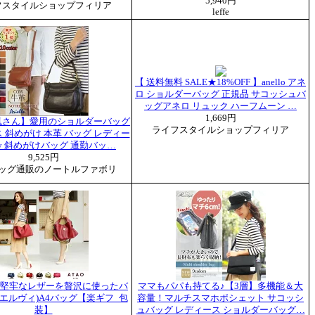
5,940円
フスタイルショップフィリア
leffe
【 送料無料 SALE★18%OFF 】anello アネ
ロ ショルダーバッグ 正規品 サコッシュバ
ッグアネロ リュック ハーフムーン …
1,669円
鳳さん】愛用のショルダーバッグ
ライフスタイルショップフィリア
 斜めがけ 本革 バッグ レディー
ay 斜めがけバッグ 通勤バッ…
9,525円
ッグ通販のノートルファボリ
O】堅牢なレザーを贅沢に使ったバ
ママもパパも持てる♪【3層】多機能＆大
vy(エルヴィ)A4バッグ【楽ギフ_包
容量！マルチスマホポシェット サコッシ
装】
ュバッグ レディース ショルダーバッグ…