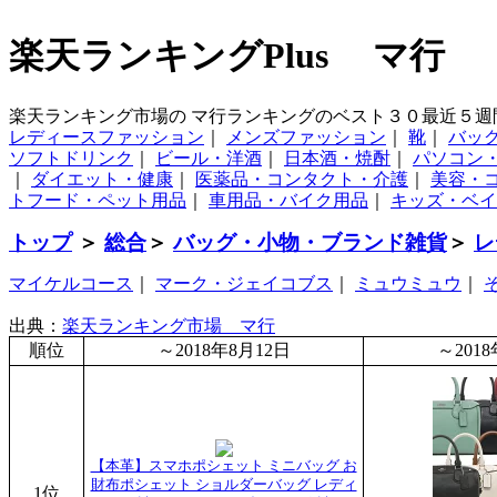
楽天ランキングPlus マ行
楽天ランキング市場の マ行ランキングのベスト３０最近５週
レディースファッション
｜
メンズファッション
｜
靴
｜
バッ
ソフトドリンク
｜
ビール・洋酒
｜
日本酒・焼酎
｜
パソコン
｜
ダイエット・健康
｜
医薬品・コンタクト・介護
｜
美容・
トフード・ペット用品
｜
車用品・バイク用品
｜
キッズ・ベイ
トップ
＞
総合
＞
バッグ・小物・ブランド雑貨
＞
レ
マイケルコース
｜
マーク・ジェイコブス
｜
ミュウミュウ
｜
出典：
楽天ランキング市場 マ行
順位
～2018年8月12日
～201
【本革】スマホポシェット ミニバッグ お
財布ポシェット ショルダーバッグ レディ
1位