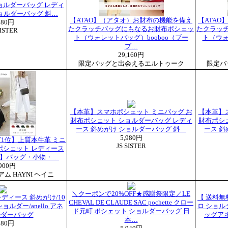
ョルダーバッグ レディ
ョルダーバッグ 斜…
【ATAO】（アタオ）お財布の機能を備え
【ATA
980円
たクラッチバッグにもなるお財布ポシェッ
たクラッ
SISTER
ト（ウォレットバッグ）booboo（ブー
ト（ウォ
ブ…
29,160円
限定バッグと出会えるエルトゥーク
限定バ
【本革】スマホポシェット ミニバッグ お
【本革】
財布ポシェット ショルダーバッグ レディ
財布ポシ
ース 斜めがけ ショルダーバッグ 斜…
ース 斜
5,980円
1位】上質本牛革 ミニ
JS SISTER
ポシェット レディース
ウィ】バッグ・小物・…
,900円
ム HAYNI ヘイニ
＼クーポンで20%OFF★感謝祭限定／LE
ディース 斜めがけ/10
【 送料無料 
CHEVAL DE CLAUDE SAC pochette クロー
ルダー/anello アネ
ロ ショル
ド元町 ポシェット ショルダーバッグ 日
ルダーバッグ
ッグアネ
本…
780円