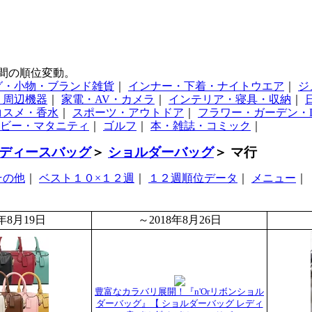
間の順位変動。
グ・小物・ブランド雑貨
｜
インナー・下着・ナイトウエア
｜
ジ
・周辺機器
｜
家電・AV・カメラ
｜
インテリア・寝具・収納
｜
コスメ・香水
｜
スポーツ・アウトドア
｜
フラワー・ガーデン・D
ビー・マタニティ
｜
ゴルフ
｜
本・雑誌・コミック
｜
ディースバッグ
＞
ショルダーバッグ
＞ マ行
その他
｜
ベスト１０×１２週
｜
１２週順位データ
｜
メニュー
｜
8年8月19日
～2018年8月26日
豊富なカラバリ展開！『n'Orリボンショル
ダーバッグ』【 ショルダーバッグ レディ