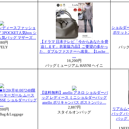
ショルダー
レディースファッショ
ポケットス
3POCKET人気box シ
人気バッグ マザーズ…
【ドラマ 日本テレビ「今からあなたを脅
980円
迫します」衣装協力品】ご要望の多かっ
VELY
バッ
た、ダブルファスナーへ改良。【Loche
…
16,200円
バッグミュージアム HAYNI ヘイニ
/20(月)0:00?24H限
【送料無料】anello アネロ ショルダーバ
ーターガール ムース
ッグ レディース ミニショルダーバッグ
MOUSSE ショルダーバッグ
anello ポリキャンバス ボストンバッ…
…
2,887円
リアルム
,200円
スタイルオンバッグ
バッグ バ
ag＆Luggage
バッグ
I NE