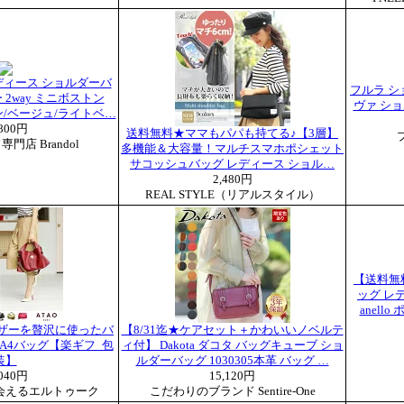
レディース ショルダーバ
フルラ シ
 2way ミニボストン
ヴァ ショル
/ベージュ/ライトベ…
,800円
送料無料★ママもパパも持てる♪【3層】
門店 Brandol
多機能＆大容量！マルチスマホポシェット
サコッシュバッグ レディース ショル…
2,480円
REAL STYLE（リアルスタイル）
【送料無料
ッグ レ
anel
レザーを贅沢に使ったバ
【8/31迄★ケアセット＋かわいいノベルテ
ィ)A4バッグ【楽ギフ_包
ィ付】 Dakota ダコタ バッグキューブ ショ
装】
ルダーバッグ 1030305本革 バッグ …
,040円
15,120円
会えるエルトゥーク
こだわりのブランド Sentire-One