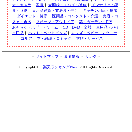
オ・カメラ
｜
家電
｜
光回線・モバイル通信
｜
インテリア・寝
具・収納
｜
日用品雑貨・文房具・手芸
｜
キッチン用品・食器
｜
ダイエット・健康
｜
医薬品・コンタクト・介護
｜
美容・コ
スメ・香水
｜
スポーツ・アウトドア
｜
花・ガーデン・DIY
｜
おもちゃ・ホビー・ゲーム
｜
CD・DVD・楽器
｜
車用品・バイ
ク用品
｜
ペット・ペットグッズ
｜
キッズ・ベビー・マタニテ
ィ
｜
ゴルフ
｜
本・雑誌・コミック
｜
学び・サービス
｜
－
サイトマップ
－
新着情報
－
リンク
－
Copyright ©
楽天ランキングPlus
All Rights Reserved.