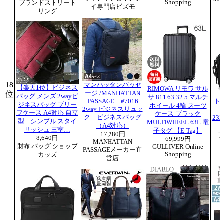
Shopping
ブランドストリート
イ専門店ビズモ
リング
18
マンハッタンパッセ
【楽天1位】ビジネス
RIMOWA リモワ サル
位
ージ /MANHATTAN
バッグ メンズ 2wayビ
サ 811.63.32.5 マルチ
PASSAGE #7016
ト
ジネスバッグ ブリー
ホイール 4輪 スーツ
2way ビジネスリュッ
フケース A4対応 自立
ケース ブラック
ク ビジネスバッグ
2
型 シンプル スタイ
MULTIWHEEL 63L 電
（A4対応）
リッシュ 三室…
子タグ 【E-Tag】
17,280円
8,640円
69,999円
MANHATTAN
財布 バッグ ショップ
GULLIVER Online
PASSAGEメーカー直
Shopping
カッズ
営店