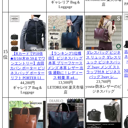
ギャレリア Bag＆
P
店
Luggage
15
吉
ダレスバッグ ビジネ
【ランキング1位獲
【RカードでP18倍
位
ネ
ス リュック ダレスリ
得】 ビジネスバッグ
★8/16(木)9:59までワ
ュック ビジネスバッ
本革 ブリーフケース
ンエントリー】吉田
グ 3way メンズ スト
メンズ 本革 レザー 出
カバン ポーター ビジ
N
ラップ付き ビジネス
張 通勤に！レディー
ネスバッグ ポーター
田
バッグ 3way レ…
ス 軽量 革 a4…
リフト PORTER LI…
23,760円
13,500円
44,280円
youta-防水レザーのビ
LETDREAM 楽天市場
ギャレリア Bag＆
ジネスバッグ
Luggage
店