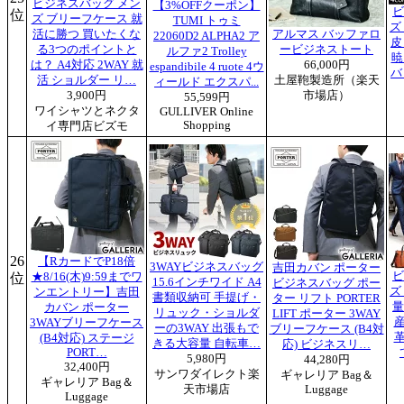
ビジネスバッグ メン
【3%OFFクーポン】
ビ
位
ズ ブリーフケース 就
TUMI トゥミ
ズ
活に勝つ 買いたくな
アルマス バッファロ
22060D2 ALPHA2 ア
皮
る3つのポイントと
ービジネストート
ルファ2 Trolley
暁
は？ A4対応 2WAY 就
66,000円
espandibile 4 ruote 4ウ
バ
活 ショルダー リ…
土屋鞄製造所（楽天
ィールド エクスパ...
3,900円
市場店）
55,599円
ワイシャツとネクタ
GULLIVER Online
Shopping
イ専門店ビズモ
26
【RカードでP18倍
3WAYビジネスバッグ
吉田カバン ポーター
ビ
位
★8/16(木)9:59までワ
15.6インチワイド A4
ビジネスバッグ ポー
ズ
ンエントリー】吉田
書類収納可 手提げ・
ター リフト PORTER
量
カバン ポーター
リュック・ショルダ
LIFT ポーター 3WAY
3WAYブリーフケース
ーの3WAY 出張もで
ブリーフケース (B4対
(B4対応) ステージ
きる大容量 自転車…
応) ビジネスリ…
PORT…
5,980円
44,280円
32,400円
サンワダイレクト楽
ギャレリア Bag＆
ギャレリア Bag＆
天市場店
Luggage
Luggage