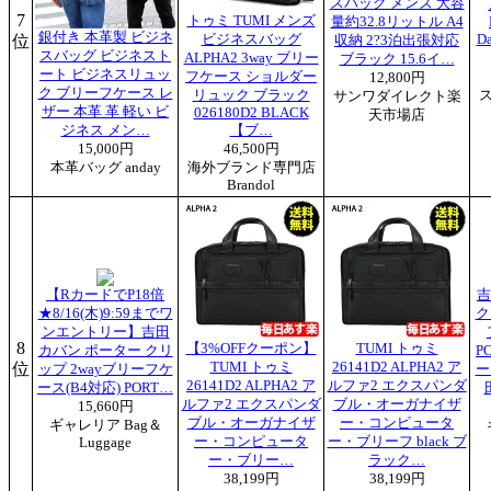
スバッグ メンズ 大容
7
トゥミ TUMI メンズ
量約32.8リットル A4
銀付き 本革製 ビジネ
位
ビジネスバッグ
D
収納 2?3泊出張対応
スバッグ ビジネスト
ALPHA2 3way ブリー
ブラック 15.6イ…
ート ビジネスリュッ
フケース ショルダー
12,800円
ク ブリーフケース レ
リュック ブラック
サンワダイレクト楽
ザー 本革 革 軽い ビ
026180D2 BLACK
天市場店
ジネス メン…
【ブ…
15,000円
46,500円
本革バッグ anday
海外ブランド専門店
Brandol
【RカードでP18倍
吉
★8/16(木)9:59までワ
ク
ンエントリー】吉田
8
【3%OFFクーポン】
TUMI トゥミ
カバン ポーター クリ
P
位
TUMI トゥミ
26141D2 ALPHA2 ア
ップ 2wayブリーフケ
ー
26141D2 ALPHA2 ア
ルファ2 エクスパンダ
ース(B4対応) PORT…
ルファ2 エクスパンダ
ブル・オーガナイザ
15,660円
ブル・オーガナイザ
ー・コンピュータ
ギャレリア Bag＆
ー・コンピュータ
ー・ブリーフ black ブ
Luggage
ー・ブリー…
ラック…
38,199円
38,199円