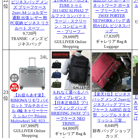
22
【3%OFFクーポン】
吉田カバン ポーター
フ
ビジネスバッグ メン
位
TUMI トゥミ
ネットワーク ポータ
A
ズ ブリーフケース
26114D2 ALPHA2 ア
ー ブリースケース
2way A4 ショルダー
3WAY PORTER
ルファ2 コンパクト・
通勤 出張 レザー 鞄
NETWORK バッグ 吉
ラージ・スクリー
PC収納 ビジネス リク
田かばん ビジネスバ
ン・コンピュータ
ルート スーツ …
ッグ …
ー・ブリーフ…
9,720円
17,820円
29,699円
TRANSIC - メンズ ビ
ギャレリア Bag＆
GULLIVER Online
ジネスバッグ
Shopping
Luggage
23
もれなく選べるノベ
【楽天1位】ビジネス
【お盆もあす楽】
【
位
ルティプレゼント
バッグ メンズ 2wayビ
RIMOWA リモワ パイ
き
【日本正規品】ブリ
ジネスバッグ ブリー
ロット マルチホイー
可
ーフィング バッグ
フケース A4対応 自立
ル 4輪 キャリーケー
ビ
BRIEFING 3WAY ブリ
型 シンプル スタイ
ス シルバー Piloten
げ
ーフケース NEO
リッシュ 三室…
Multiwheel 34L 923…
TRINIT…
8,640円
107,999円
64,800円
GULLIVER Online
財布 バッグ ショップ
ギャレリア Bag＆
Shopping
カッズ