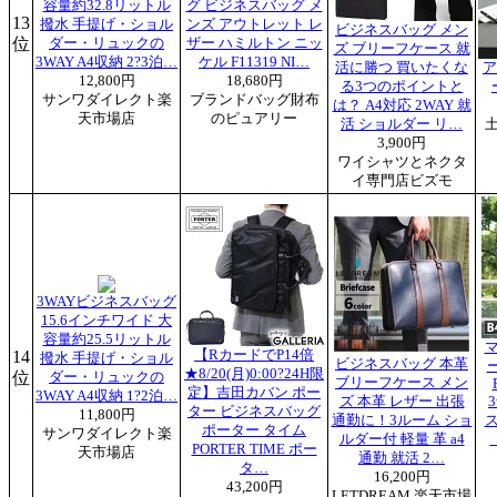
容量約32.8リットル
グ ビジネスバッグ メ
13
撥水 手提げ・ショル
ンズ アウトレット レ
ビジネスバッグ メン
位
ダー・リュックの
ザー ハミルトン ニッ
ズ ブリーフケース 就
3WAY A4収納 2?3泊…
ケル F11319 NI…
活に勝つ 買いたくな
ア
12,800円
18,680円
る3つのポイントと
サンワダイレクト楽
ブランドバッグ財布
は？ A4対応 2WAY 就
天市場店
のピュアリー
活 ショルダー リ…
3,900円
ワイシャツとネクタ
イ専門店ビズモ
3WAYビジネスバッグ
15.6インチワイド 大
容量約25.5リットル
14
【RカードでP14倍
撥水 手提げ・ショル
ビジネスバッグ 本革
ー
★8/20(月)0:00?24H限
位
ダー・リュックの
ブリーフケース メン
定】吉田カバン ポー
3WAY A4収納 1?2泊…
ズ 本革 レザー 出張
ター ビジネスバッグ
11,800円
通勤に！3ルーム ショ
ポーター タイム
サンワダイレクト楽
ルダー付 軽量 革 a4
PORTER TIME ポー
天市場店
通勤 就活 2…
タ…
16,200円
43,200円
LETDREAM 楽天市場