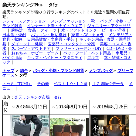
楽天ランキングPlus タ行
楽天ランキング市場の タ行ランキングのベスト３０最近５週間の順位変
動。
レディースファッション
｜
メンズファッション
｜
靴
｜
バッグ・小物・ブ
ランド雑貨
｜
インナー・下着・ナイトウエア
｜
ジュエリー・アクセサリ
ー
｜
腕時計
｜
食品
｜
スイーツ
｜
水・ソフトドリンク
｜
ビール・洋酒
｜
日本酒・焼酎
｜
パソコン・周辺機器
｜
家電・AV・カメラ
｜
インテリア・
寝具・収納
｜
日用品雑貨・文房具・手芸
｜
キッチン用品・食器・調理器
具
｜
ダイエット・健康
｜
医薬品・コンタクト・介護
｜
美容・コスメ・香
水
｜
スポーツ・アウトドア
｜
フラワー・ガーデン・DIY
｜
CD・DVD・楽
器
｜
おもちゃ・ホビー・ゲーム
｜
ペットフード・ペット用品
｜
車用品・
バイク用品
｜
キッズ・ベイビー・マタニティ
｜
ゴルフ
｜
本・雑誌・コミ
ック
｜
トップ
＞
総合
＞
バッグ・小物・ブランド雑貨
＞
メンズバッグ
＞
ブリーフ
ケース
＞ タ行
トゥミ（TUMI）
｜
その他
｜
ベスト１０×１２週
｜
１２週順位データ
｜
メ
ニュー
｜
出典：
楽天ランキング市場 タ行
順
～2018年8月12日
～2018年8月19日
～2018年8月26日
位