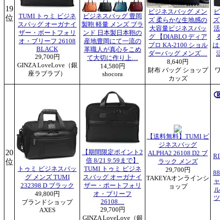
19
ビジネスバッグ メン
ビ
TUMI トゥミ ビジネ
ビジネスバッグ 豊岡
位
ズ 柔らかな生地感の
ズ
スバッグ オーガナイ
製鞄 軽量 メンズ ブラ
大容量ビジネスバッ
活
ザー・ポートフォリ
ンド 日本製日本鞄の
グ 【DIABLO ディア
オ・ブリーフ 26108
産地豊岡にて一流の
ブロ KA-2100 ショル
は
BLACK
革職人が真心をこめ
ダーバッグ メンズ…
29,700円
て大切に作り上…
8,640円
GINZA LoveLove（銀
14,580円
財布 バッグ ショップ
座ラブラブ）
shocora
カッズ
【送料無料】TUMI ビ
ジネスバッグ
20
【期間限定ポイント2
ALPHA2 26108 D2 ブ
R
倍 8/21 9:59まで】
位
ラック メンズ
トゥミ ビジネスバッ
TUMI トゥミ ビジネ
29,700円
88
グ メンズ TUMI
スバッグ オーガナイ
TAKEYAオンラインシ
ャ
232398 D ブラック
ザー・ポートフォリ
ョップ
ル
49,800円
オ・ブリーフ
ツ
26108…
ブランドショップ
29,700円
AXES
GINZA LoveLove（銀