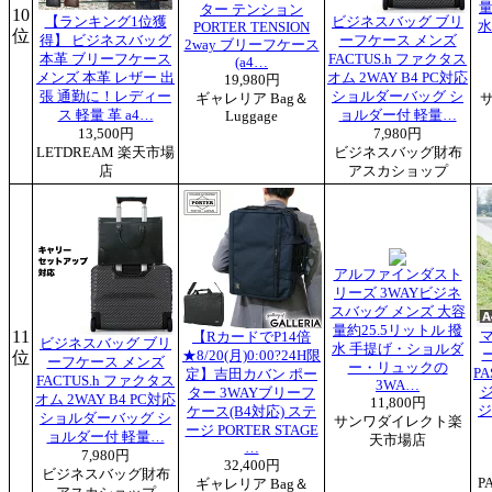
量
ター テンション
10
【ランキング1位獲
ビジネスバッグ ブリ
水
PORTER TENSION
位
得】 ビジネスバッグ
ーフケース メンズ
2way ブリーフケース
本革 ブリーフケース
FACTUS.h ファクタス
(a4…
メンズ 本革 レザー 出
オム 2WAY B4 PC対応
19,980円
張 通勤に！レディー
ショルダーバッグ シ
ギャレリア Bag＆
ス 軽量 革 a4…
ョルダー付 軽量…
Luggage
13,500円
7,980円
LETDREAM 楽天市場
ビジネスバッグ財布
店
アスカショップ
アルファインダスト
リーズ 3WAYビジネ
スバッグ メンズ 大容
量約25.5リットル 撥
11
【RカードでP14倍
ビジネスバッグ ブリ
水 手提げ・ショルダ
ー
位
★8/20(月)0:00?24H限
ーフケース メンズ
ー・リュックの
PA
定】吉田カバン ポー
FACTUS.h ファクタス
3WA…
ター 3WAYブリーフ
オム 2WAY B4 PC対応
11,800円
ジ
ケース(B4対応) ステ
ショルダーバッグ シ
サンワダイレクト楽
ージ PORTER STAGE
ョルダー付 軽量…
天市場店
…
7,980円
32,400円
ビジネスバッグ財布
P
ギャレリア Bag＆