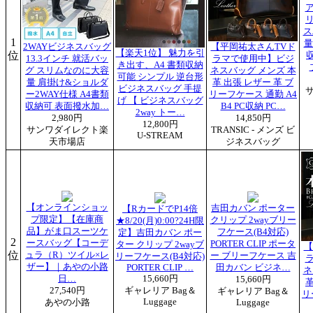
リ
ス
1
量
2WAYビジネスバッグ
【平岡祐太さんTVド
【楽天1位】 魅力を引
位
13.3インチ 就活バッ
ラマで使用中】ビジ
き出す、A4 書類収納
グ スリムなのに大容
ネスバッグ メンズ 本
可能 シンプル 逆台形
量 肩掛け&ショルダ
革 出張 レザー 革 ブ
ビジネスバッグ 手提
ー2WAY仕様 A4書類
リーフケース 通勤 A4
げ 【 ビジネスバッグ
収納可 表面撥水加…
B4 PC収納 PC…
2way トー…
2,980円
14,850円
12,800円
サンワダイレクト楽
TRANSIC - メンズ ビ
U-STREAM
天市場店
ジネスバッグ
【オンラインショッ
吉田カバン ポーター
【RカードでP14倍
プ限定】【在庫商
クリップ 2wayブリー
★8/20(月)0:00?24H限
品】がま口スーツケ
フケース(B4対応)
定】吉田カバン ポー
2
ースバッグ【コーデ
PORTER CLIP ポータ
ター クリップ 2wayブ
【
位
ュラ（R）ツイル×レ
ー ブリーフケース 吉
リーフケース(B4対応)
ザー】｜あやの小路
PORTER CLIP …
田カバン ビジネ…
ネ
日…
15,660円
15,660円
革
27,540円
ギャレリア Bag＆
ギャレリア Bag＆
リ
Luggage
あやの小路
Luggage