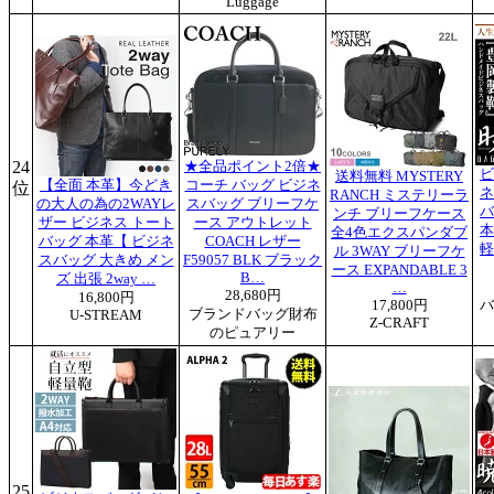
Luggage
24
★全品ポイント2倍★
ビ
送料無料 MYSTERY
【全面 本革】今どき
コーチ バッグ ビジネ
位
ネ
RANCH ミステリーラ
の大人の為の2WAYレ
スバッグ ブリーフケ
バ
ンチ ブリーフケース
ザー ビジネス トート
ース アウトレット
本
全4色エクスパンダブ
バッグ 本革【 ビジネ
COACH レザー
軽
ル 3WAY ブリーフケ
スバッグ 大きめ メン
F59057 BLK ブラック
ース EXPANDABLE 3
B…
ズ 出張 2way …
…
28,680円
16,800円
17,800円
バ
ブランドバッグ財布
U-STREAM
Z-CRAFT
のピュアリー
25