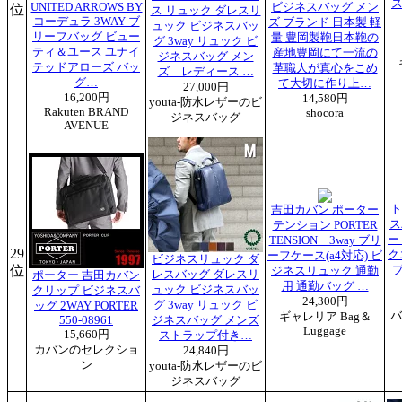
ス
UNITED ARROWS BY
ビジネスバッグ メン
位
ス リュック ダレスリ
コーデュラ 3WAY ブ
ズ ブランド 日本製 軽
ュック ビジネスバッ
リーフバッグ ビュー
量 豊岡製鞄日本鞄の
グ 3way リュック ビ
ティ＆ユース ユナイ
産地豊岡にて一流の
ジネスバッグ メン
テッドアローズ バッ
革職人が真心をこめ
ズ レディース …
グ…
て大切に作り上…
27,000円
16,200円
14,580円
youta-防水レザーのビ
Rakuten BRAND
shocora
ジネスバッグ
AVENUE
ト
吉田カバン ポーター
ス
テンション PORTER
ー
TENSION 3way ブリ
29
ク
ーフケース(a4対応) ビ
ビジネスリュック ダ
位
プ
ジネスリュック 通勤
レスバッグ ダレスリ
ポーター 吉田カバン
用 通勤バッグ …
ュック ビジネスバッ
クリップ ビジネスバ
24,300円
グ 3way リュック ビ
ッグ 2WAY PORTER
バ
ギャレリア Bag＆
550-08961
ジネスバッグ メンズ
Luggage
15,660円
ストラップ付き…
カバンのセレクショ
24,840円
ン
youta-防水レザーのビ
ジネスバッグ