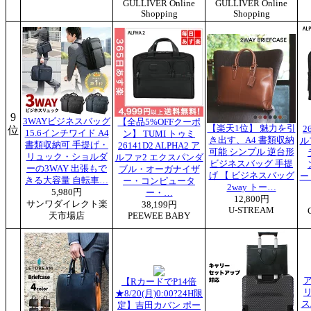
GULLIVER Online
GULLIVER Online
Shopping
Shopping
9
3WAYビジネスバッグ
【全品5%OFFクーポ
【楽天1位】 魅力を引
位
2
15.6インチワイド A4
ン】 TUMI トゥミ
き出す、A4 書類収納
ル
書類収納可 手提げ・
26141D2 ALPHA2 ア
可能 シンプル 逆台形
リュック・ショルダ
ルファ2 エクスパンダ
ビジネスバッグ 手提
ーの3WAY 出張もで
ブル・オーガナイザ
げ 【 ビジネスバッグ
ー
きる大容量 自転車…
ー・コンピュータ
2way トー…
5,980円
ー・…
12,800円
サンワダイレクト楽
38,199円
U-STREAM
天市場店
PEEWEE BABY
【RカードでP14倍
リ
★8/20(月)0:00?24H限
ス
定】吉田カバン ポー