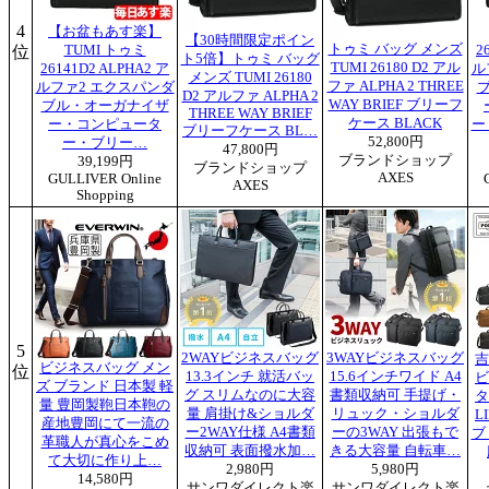
4
【お盆もあす楽】
【30時間限定ポイン
トゥミ バッグ メンズ
位
TUMI トゥミ
2
ト5倍】トゥミ バッグ
TUMI 26180 D2 アル
26141D2 ALPHA2 ア
ル
メンズ TUMI 26180
ファ ALPHA 2 THREE
ルファ2 エクスパンダ
D2 アルファ ALPHA 2
WAY BRIEF ブリーフ
ブル・オーガナイザ
THREE WAY BRIEF
ケース BLACK
ー・コンピュータ
ー
ブリーフケース BL…
52,800円
ー・ブリー…
47,800円
ブランドショップ
39,199円
ブランドショップ
AXES
GULLIVER Online
AXES
Shopping
5
2WAYビジネスバッグ
3WAYビジネスバッグ
吉
ビジネスバッグ メン
位
13.3インチ 就活バッ
15.6インチワイド A4
ビ
ズ ブランド 日本製 軽
グ スリムなのに大容
書類収納可 手提げ・
タ
量 豊岡製鞄日本鞄の
量 肩掛け&ショルダ
リュック・ショルダ
L
産地豊岡にて一流の
ー2WAY仕様 A4書類
ーの3WAY 出張もで
ブ
革職人が真心をこめ
収納可 表面撥水加…
きる大容量 自転車…
て大切に作り上…
2,980円
5,980円
14,580円
サンワダイレクト楽
サンワダイレクト楽