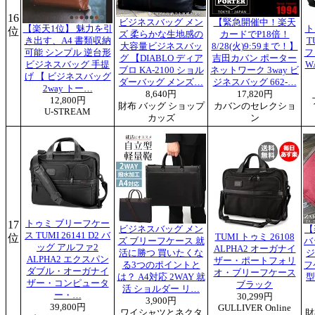
16
ビジネスバッグ メン
【緊急開催中！楽天
【楽天1位】 魅力を引
ト
位
ズ 柔らかな生地感の
カードでP18倍！
き出す、A4 書類収納
T
大容量ビジネスバッ
8/28(火)9:59まで！】
可能 シンプル 逆台形
フ
グ 【DIABLO ディア
吉田カバン ポーター
ビジネスバッグ 手提
W
ブロ KA-2100 ショル
ネットワーク 3way ビ
げ 【 ビジネスバッグ
ダーバッグ メンズ…
ジネスバッグ 662-…
2way トー…
8,640円
17,820円
12,800円
財布 バッグ ショップ
カバンのセレクショ
U-STREAM
カッズ
ン
17
トゥミ ブリーフケー
ビジネスバッグ メン
【
ス TUMI 26141 D2 バ
位
TUMI トゥミ 26108
ズ ブリーフケース 就
バ
ッグ アルファ2
ALPHA2 オーガナイ
活に勝つ 買いたくな
ジ
ALPHA2 エクスパン
ザー・ポートフォリ
る3つのポイントと
フ
ダブル・オーガナイ
オ・ブリーフケース
は？ A4対応 2WAY 就
型
ザー・コンピュータ
ブラック
活 ショルダー リ…
ー・…
30,299円
3,900円
39,800円
GULLIVER Online
ワイシャツとネクタ
財