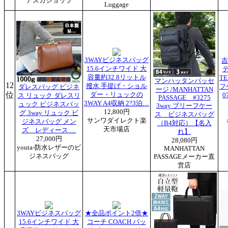
アスカショップ
Luggage
3WAYビジネスバッグ
吉
15.6インチワイド 大
テ
容量約32.8リットル
TE
マンハッタンパッセ
12
撥水 手提げ・ショル
フ
ダレスバッグ ビジネ
ージ /MANHATTAN
位
ダー・リュックの
0
ス リュック ダレスリ
PASSAGE #3275
3WAY A4収納 2?3泊…
ュック ビジネスバッ
3way ブリーフケー
12,800円
グ 3way リュック ビ
ス ビジネスバッグ
サンワダイレクト楽
ジネスバッグ メン
（B4対応）【名入
天市場店
ズ レディース …
れ】
27,000円
28,080円
youta-防水レザーのビ
MANHATTAN
ジネスバッグ
PASSAGEメーカー直
営店
3WAYビジネスバッグ
★全品ポイント2倍★
15.6インチワイド 大
コーチ COACH バッ