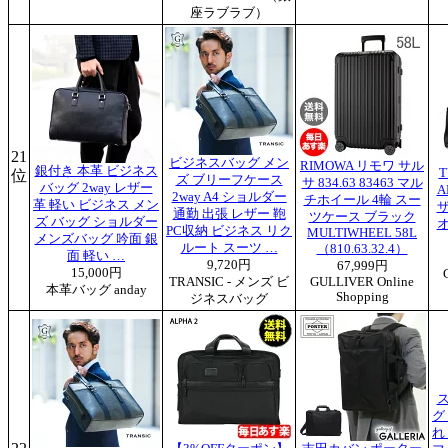
座ラブラブ）
21
ビジネスバッグ メン
RIMOWA リモワ サル
銀付き 本革 ビジネス
T
位
ズ ブリーフケース
サ 834.63 83463 マル
バッグ 2way レザー
A
2way A4 ショルダー
チホイール 4輪 スー
革 軽い ビジネス メン
通勤 出張 レザー 鞄
ツケース ブラック
ズ バッグ ショルダー
PC収納 ビジネス リク
MULTIWHEEL 58L
メンズバッグ 吟面 銀
ルート スーツ …
（810.63.32.4）
面 軽い …
9,720円
67,999円
15,000円
TRANSIC - メンズ ビ
GULLIVER Online
本革バッグ anday
Shopping
ジネスバッグ
グ
れ