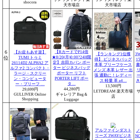
shocora
天市場店
天市場店
6
【RカードでP14倍
【お盆もあす楽】
【ランキング1位獲
3
★8/20(月)0:00?24H限
位
TUMI トゥミ
得】 ビジネスバッグ
1
定】吉田カバン ポー
26114D2 ALPHA2 ア
本革 ブリーフケース
書
ター ビジネスバッグ
ルファ2 コンパクト・
メンズ 本革 レザー 出
ポーター リフト
ラージ・スクリー
張 通勤に！レディー
ー
PORTER LIFT ポー
ン・コンピュータ
ス 軽量 革 a4…
き
タ…
ー・ブリーフ …
13,500円
44,280円
29,699円
LETDREAM 楽天市場
GULLIVER Online
ギャレリア Bag＆
店
Shopping
Luggage
アルファインダスト
ノ
リーズ 3WAYビジネ
NO