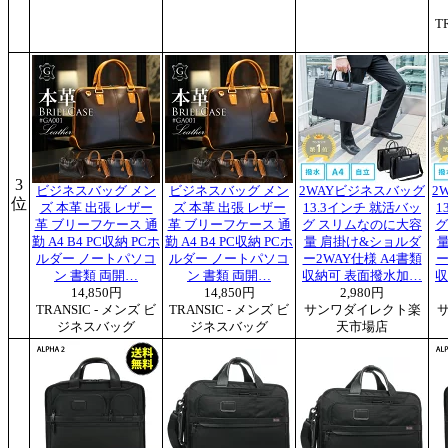
T
3
ビジネスバッグ メン
ビジネスバッグ メン
2WAYビジネスバッグ
2
位
ズ 本革 出張 レザー
ズ 本革 出張 レザー
13.3インチ 就活バッ
1
革 ブリーフケース 通
革 ブリーフケース 通
グ スリムなのに大容
グ
勤 A4 B4 PC収納 PCホ
勤 A4 B4 PC収納 PCホ
量 肩掛け&ショルダ
ルダー ノートパソコ
ルダー ノートパソコ
ー2WAY仕様 A4書類
ー
ン 書類 両開…
ン 書類 両開…
収納可 表面撥水加…
収
14,850円
14,850円
2,980円
TRANSIC - メンズ ビ
TRANSIC - メンズ ビ
サンワダイレクト楽
ジネスバッグ
ジネスバッグ
天市場店