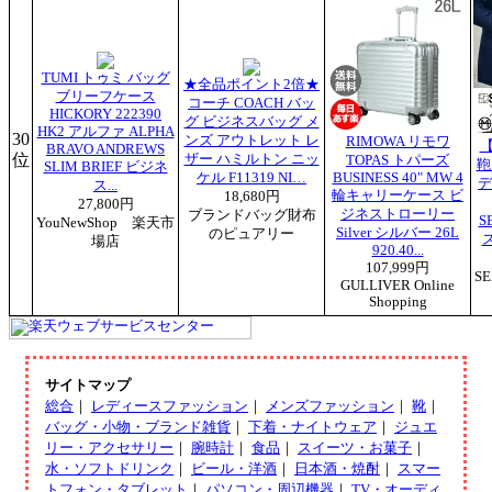
TUMI トゥミ バッグ
★全品ポイント2倍★
ブリーフケース
コーチ COACH バッ
HICKORY 222390
グ ビジネスバッグ メ
HK2 アルファ ALPHA
30
ンズ アウトレット レ
RIMOWA リモワ
BRAVO ANDREWS
位
ザー ハミルトン ニッ
TOPAS トパーズ
鞄
SLIM BRIEF ビジネ
ケル F11319 NI…
BUSINESS 40" MW 4
デ
ス...
輪キャリーケース ビ
18,680円
27,800円
ジネストローリー
ブランドバッグ財布
S
YouNewShop 楽天市
Silver シルバー 26L
のピュアリー
場店
920.40...
107,999円
S
GULLIVER Online
Shopping
サイトマップ
総合
｜
レディースファッション
｜
メンズファッション
｜
靴
｜
バッグ・小物・ブランド雑貨
｜
下着・ナイトウェア
｜
ジュエ
リー・アクセサリー
｜
腕時計
｜
食品
｜
スイーツ・お菓子
｜
水・ソフトドリンク
｜
ビール・洋酒
｜
日本酒・焼酎
｜
スマー
トフォン・タブレット
｜
パソコン・周辺機器
｜
TV・オーディ