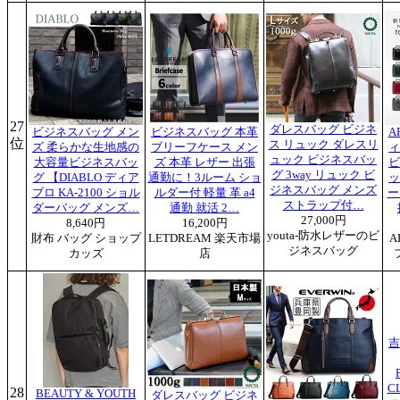
27
ダレスバッグ ビジネ
ビジネスバッグ メン
ビジネスバッグ 本革
A
位
ス リュック ダレスリ
ズ 柔らかな生地感の
ブリーフケース メン
ィ
ュック ビジネスバッ
大容量ビジネスバッ
ズ 本革 レザー 出張
ビ
グ 3way リュック ビ
グ 【DIABLO ディア
通勤に！3ルーム ショ
ッ
ジネスバッグ メンズ
ブロ KA-2100 ショル
ルダー付 軽量 革 a4
ー
ストラップ付…
ダーバッグ メンズ…
通勤 就活 2…
27,000円
8,640円
16,200円
youta-防水レザーのビ
財布 バッグ ショップ
LETDREAM 楽天市場
A
ジネスバッグ
カッズ
店
吉
C
28
BEAUTY & YOUTH
ダレスバッグ ビジネ