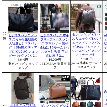
27
ダレスバッグ ビジネ
ビジネスバッグ メン
ビジネスバッグ 本革
A
位
ス リュック ダレスリ
ズ 柔らかな生地感の
ブリーフケース メン
ィ
ュック ビジネスバッ
大容量ビジネスバッ
ズ 本革 レザー 出張
ビ
グ 3way リュック ビ
グ 【DIABLO ディア
通勤に！3ルーム ショ
ッ
ジネスバッグ メンズ
ブロ KA-2100 ショル
ルダー付 軽量 革 a4
ー
ストラップ付…
ダーバッグ メンズ…
通勤 就活 2…
27,000円
8,640円
16,200円
youta-防水レザーのビ
財布 バッグ ショップ
LETDREAM 楽天市場
A
ジネスバッグ
カッズ
店
吉
C
28
BEAUTY & YOUTH
ダレスバッグ ビジネ