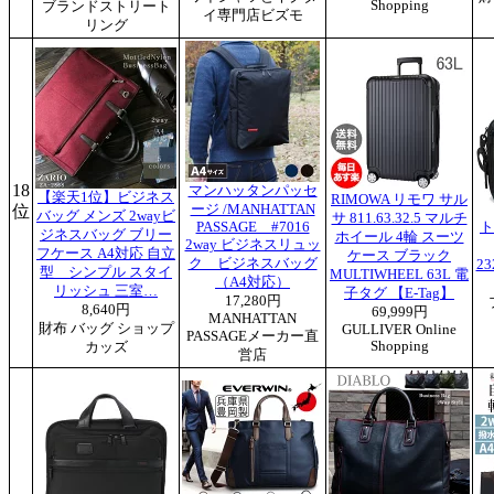
Shopping
ブランドストリート
イ専門店ビズモ
リング
18
マンハッタンパッセ
【楽天1位】ビジネス
RIMOWA リモワ サル
位
ージ /MANHATTAN
バッグ メンズ 2wayビ
サ 811.63.32.5 マルチ
PASSAGE #7016
ト
ジネスバッグ ブリー
ホイール 4輪 スーツ
2way ビジネスリュッ
フケース A4対応 自立
ケース ブラック
ク ビジネスバッグ
2
型 シンプル スタイ
MULTIWHEEL 63L 電
（A4対応）
リッシュ 三室…
子タグ 【E-Tag】
17,280円
8,640円
69,999円
MANHATTAN
財布 バッグ ショップ
GULLIVER Online
PASSAGEメーカー直
Shopping
カッズ
営店