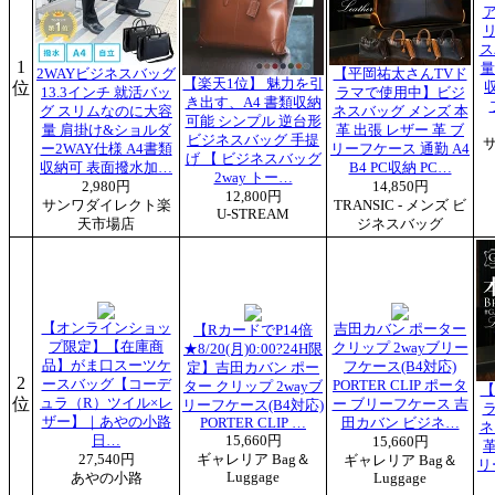
リ
ス
1
量
2WAYビジネスバッグ
【平岡祐太さんTVド
【楽天1位】 魅力を引
位
13.3インチ 就活バッ
ラマで使用中】ビジ
き出す、A4 書類収納
グ スリムなのに大容
ネスバッグ メンズ 本
可能 シンプル 逆台形
量 肩掛け&ショルダ
革 出張 レザー 革 ブ
ビジネスバッグ 手提
ー2WAY仕様 A4書類
リーフケース 通勤 A4
げ 【 ビジネスバッグ
収納可 表面撥水加…
B4 PC収納 PC…
2way トー…
2,980円
14,850円
12,800円
サンワダイレクト楽
TRANSIC - メンズ ビ
U-STREAM
天市場店
ジネスバッグ
【オンラインショッ
吉田カバン ポーター
【RカードでP14倍
プ限定】【在庫商
クリップ 2wayブリー
★8/20(月)0:00?24H限
品】がま口スーツケ
フケース(B4対応)
定】吉田カバン ポー
2
ースバッグ【コーデ
PORTER CLIP ポータ
ター クリップ 2wayブ
【
位
ュラ（R）ツイル×レ
ー ブリーフケース 吉
リーフケース(B4対応)
ザー】｜あやの小路
PORTER CLIP …
田カバン ビジネ…
ネ
日…
15,660円
15,660円
革
27,540円
ギャレリア Bag＆
ギャレリア Bag＆
リ
Luggage
あやの小路
Luggage