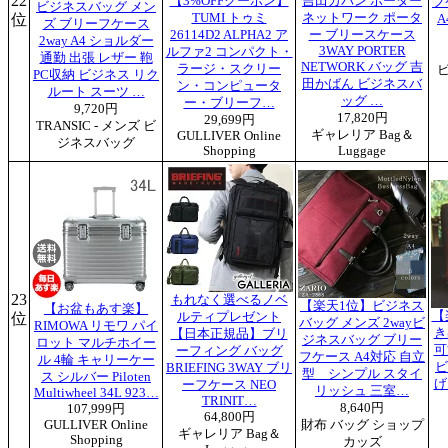
22
【3%OFFクーポン】
吉田カバン ポーター
フ
ビジネスバッグ メン
位
TUMI トゥミ
ネットワーク ポータ
A
ズ ブリーフケース
26114D2 ALPHA2 ア
ー ブリースケース
2way A4 ショルダー
3WAY PORTER
ルファ2 コンパクト・
通勤 出張 レザー 鞄
NETWORK バッグ 吉
ラージ・スクリー
PC収納 ビジネス リク
田かばん ビジネスバ
ン・コンピュータ
ルート スーツ …
ッグ …
ー・ブリーフ…
9,720円
17,820円
29,699円
TRANSIC - メンズ ビ
ギャレリア Bag＆
GULLIVER Online
ジネスバッグ
Shopping
Luggage
23
もれなく選べるノベ
【楽天1位】ビジネス
【お盆もあす楽】
【
位
ルティプレゼント
バッグ メンズ 2wayビ
RIMOWA リモワ パイ
き
【日本正規品】ブリ
ジネスバッグ ブリー
ロット マルチホイー
可
ーフィング バッグ
フケース A4対応 自立
ル 4輪 キャリーケー
ビ
BRIEFING 3WAY ブリ
型 シンプル スタイ
ス シルバー Piloten
げ
ーフケース NEO
リッシュ 三室…
Multiwheel 34L 923…
TRINIT…
8,640円
107,999円
64,800円
GULLIVER Online
財布 バッグ ショップ
ギャレリア Bag＆
Shopping
カッズ