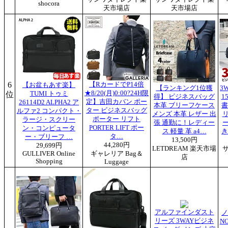
shocora
天市場店
天市場店
6
【RカードでP14倍
【お盆もあす楽】
【ランキング1位獲
3
★8/20(月)0:00?24H限
位
TUMI トゥミ
得】 ビジネスバッグ
1
定】吉田カバン ポー
26114D2 ALPHA2 ア
本革 ブリーフケース
書
ター ビジネスバッグ
ルファ2 コンパクト・
メンズ 本革 レザー 出
ポーター リフト
ラージ・スクリー
張 通勤に！レディー
ー
PORTER LIFT ポー
ン・コンピュータ
ス 軽量 革 a4…
き
タ…
ー・ブリーフ …
13,500円
44,280円
29,699円
LETDREAM 楽天市場
GULLIVER Online
ギャレリア Bag＆
店
Shopping
Luggage
アルファインダスト
ノ
リーズ 3WAYビジネ
NO