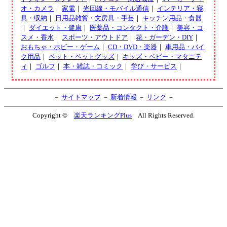
オ・カメラ
｜
家電
｜
光回線・モバイル通信
｜
インテリア・寝
具・収納
｜
日用品雑貨・文房具・手芸
｜
キッチン用品・食器
｜
ダイエット・健康
｜
医薬品・コンタクト・介護
｜
美容・コ
スメ・香水
｜
スポーツ・アウトドア
｜
花・ガーデン・DIY
｜
おもちゃ・ホビー・ゲーム
｜
CD・DVD・楽器
｜
車用品・バイ
ク用品
｜
ペット・ペットグッズ
｜
キッズ・ベビー・マタニテ
ィ
｜
ゴルフ
｜
本・雑誌・コミック
｜
学び・サービス
｜
－
サイトマップ
－
新着情報
－
リンク
－
Copyright ©
楽天ランキングPlus
All Rights Reserved.