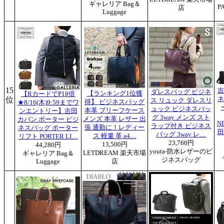
ギャレリア Bag＆
P
店
Luggage
15
吉
ダレスバッグ ビジネ
【ランキング1位獲
【RカードでP18倍
位
ネ
ス リュック ダレスリ
得】 ビジネスバッグ
★8/16(木)9:59までワ
ュック ビジネスバッ
本革 ブリーフケース
ンエントリー】吉田
グ 3way メンズ スト
メンズ 本革 レザー 出
カバン ポーター ビジ
N
ラップ付き ビジネス
張 通勤に！レディー
ネスバッグ ポーター
田
バッグ 3way レ…
ス 軽量 革 a4…
リフト PORTER LI…
23,760円
13,500円
44,280円
youta-防水レザーのビ
LETDREAM 楽天市場
ギャレリア Bag＆
ジネスバッグ
Luggage
店