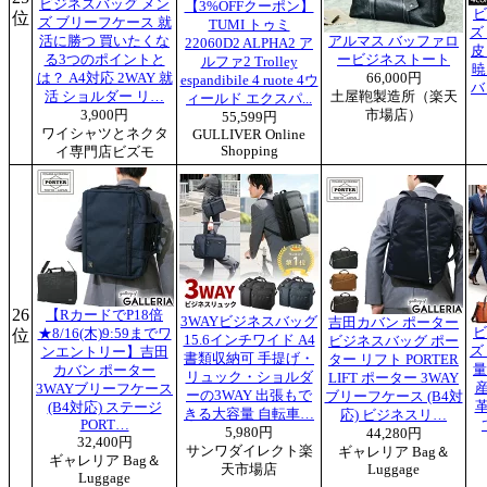
ビジネスバッグ メン
【3%OFFクーポン】
ビ
位
ズ ブリーフケース 就
TUMI トゥミ
ズ
活に勝つ 買いたくな
アルマス バッファロ
22060D2 ALPHA2 ア
皮
る3つのポイントと
ービジネストート
ルファ2 Trolley
暁
は？ A4対応 2WAY 就
66,000円
espandibile 4 ruote 4ウ
バ
活 ショルダー リ…
土屋鞄製造所（楽天
ィールド エクスパ...
3,900円
市場店）
55,599円
ワイシャツとネクタ
GULLIVER Online
Shopping
イ専門店ビズモ
26
【RカードでP18倍
3WAYビジネスバッグ
吉田カバン ポーター
ビ
位
★8/16(木)9:59までワ
15.6インチワイド A4
ビジネスバッグ ポー
ズ
ンエントリー】吉田
書類収納可 手提げ・
ター リフト PORTER
量
カバン ポーター
リュック・ショルダ
LIFT ポーター 3WAY
3WAYブリーフケース
ーの3WAY 出張もで
ブリーフケース (B4対
(B4対応) ステージ
きる大容量 自転車…
応) ビジネスリ…
PORT…
5,980円
44,280円
32,400円
サンワダイレクト楽
ギャレリア Bag＆
ギャレリア Bag＆
天市場店
Luggage
Luggage