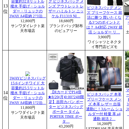
容量約32.8リットル
グ ビジネスバッグ メ
13
撥水 手提げ・ショル
ンズ アウトレット レ
ビジネスバッグ メン
位
ダー・リュックの
ザー ハミルトン ニッ
ズ ブリーフケース 就
3WAY A4収納 2?3泊…
ケル F11319 NI…
活に勝つ 買いたくな
ア
12,800円
18,680円
る3つのポイントと
サンワダイレクト楽
ブランドバッグ財布
は？ A4対応 2WAY 就
天市場店
のピュアリー
活 ショルダー リ…
3,900円
ワイシャツとネクタ
イ専門店ビズモ
3WAYビジネスバッグ
15.6インチワイド 大
容量約25.5リットル
14
【RカードでP14倍
撥水 手提げ・ショル
ビジネスバッグ 本革
ー
★8/20(月)0:00?24H限
位
ダー・リュックの
ブリーフケース メン
定】吉田カバン ポー
3WAY A4収納 1?2泊…
ズ 本革 レザー 出張
ター ビジネスバッグ
11,800円
通勤に！3ルーム ショ
ポーター タイム
サンワダイレクト楽
ルダー付 軽量 革 a4
PORTER TIME ポー
天市場店
通勤 就活 2…
タ…
16,200円
43,200円
LETDREAM 楽天市場