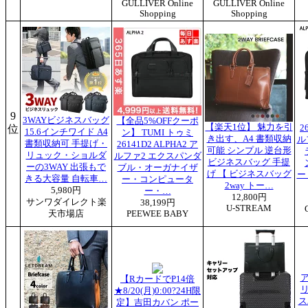
GULLIVER Online
GULLIVER Online
Shopping
Shopping
9
3WAYビジネスバッグ
【全品5%OFFクーポ
【楽天1位】 魅力を引
位
2
15.6インチワイド A4
ン】 TUMI トゥミ
き出す、A4 書類収納
ル
書類収納可 手提げ・
26141D2 ALPHA2 ア
可能 シンプル 逆台形
リュック・ショルダ
ルファ2 エクスパンダ
ビジネスバッグ 手提
ーの3WAY 出張もで
ブル・オーガナイザ
げ 【 ビジネスバッグ
ー
きる大容量 自転車…
ー・コンピュータ
2way トー…
5,980円
ー・…
12,800円
サンワダイレクト楽
38,199円
U-STREAM
天市場店
PEEWEE BABY
【RカードでP14倍
リ
★8/20(月)0:00?24H限
ス
定】吉田カバン ポー