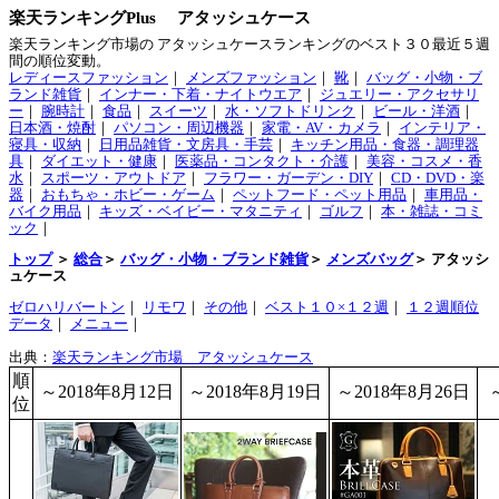
楽天ランキングPlus アタッシュケース
楽天ランキング市場の アタッシュケースランキングのベスト３０最近５週
間の順位変動。
レディースファッション
｜
メンズファッション
｜
靴
｜
バッグ・小物・ブ
ランド雑貨
｜
インナー・下着・ナイトウエア
｜
ジュエリー・アクセサリ
ー
｜
腕時計
｜
食品
｜
スイーツ
｜
水・ソフトドリンク
｜
ビール・洋酒
｜
日本酒・焼酎
｜
パソコン・周辺機器
｜
家電・AV・カメラ
｜
インテリア・
寝具・収納
｜
日用品雑貨・文房具・手芸
｜
キッチン用品・食器・調理器
具
｜
ダイエット・健康
｜
医薬品・コンタクト・介護
｜
美容・コスメ・香
水
｜
スポーツ・アウトドア
｜
フラワー・ガーデン・DIY
｜
CD・DVD・楽
器
｜
おもちゃ・ホビー・ゲーム
｜
ペットフード・ペット用品
｜
車用品・
バイク用品
｜
キッズ・ベイビー・マタニティ
｜
ゴルフ
｜
本・雑誌・コミ
ック
｜
トップ
＞
総合
＞
バッグ・小物・ブランド雑貨
＞
メンズバッグ
＞ アタッシ
ュケース
ゼロハリバートン
｜
リモワ
｜
その他
｜
ベスト１０×１２週
｜
１２週順位
データ
｜
メニュー
｜
出典：
楽天ランキング市場 アタッシュケース
順
～2018年8月12日
～2018年8月19日
～2018年8月26日
位