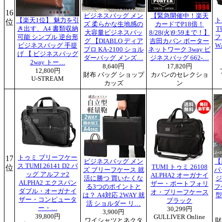
16
ビジネスバッグ メン
【緊急開催中！楽天
【楽天1位】 魅力を引
ト
位
ズ 柔らかな生地感の
カードでP18倍！
き出す、A4 書類収納
T
大容量ビジネスバッ
8/28(火)9:59まで！】
可能 シンプル 逆台形
フ
グ 【DIABLO ディア
吉田カバン ポーター
ビジネスバッグ 手提
W
ブロ KA-2100 ショル
ネットワーク 3way ビ
げ 【 ビジネスバッグ
ダーバッグ メンズ…
ジネスバッグ 662-…
2way トー…
8,640円
17,820円
12,800円
財布 バッグ ショップ
カバンのセレクショ
U-STREAM
カッズ
ン
17
トゥミ ブリーフケー
ビジネスバッグ メン
【
ス TUMI 26141 D2 バ
位
TUMI トゥミ 26108
ズ ブリーフケース 就
バ
ッグ アルファ2
ALPHA2 オーガナイ
活に勝つ 買いたくな
ジ
ALPHA2 エクスパン
ザー・ポートフォリ
る3つのポイントと
フ
ダブル・オーガナイ
オ・ブリーフケース
は？ A4対応 2WAY 就
型
ザー・コンピュータ
ブラック
活 ショルダー リ…
ー・…
30,299円
3,900円
39,800円
GULLIVER Online
ワイシャツとネクタ
財