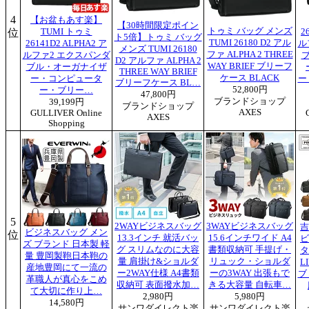
4
【お盆もあす楽】
【30時間限定ポイン
トゥミ バッグ メンズ
位
TUMI トゥミ
2
ト5倍】トゥミ バッグ
TUMI 26180 D2 アル
26141D2 ALPHA2 ア
ル
メンズ TUMI 26180
ファ ALPHA 2 THREE
ルファ2 エクスパンダ
D2 アルファ ALPHA 2
WAY BRIEF ブリーフ
ブル・オーガナイザ
THREE WAY BRIEF
ケース BLACK
ー・コンピュータ
ー
ブリーフケース BL…
52,800円
ー・ブリー…
47,800円
ブランドショップ
39,199円
ブランドショップ
AXES
GULLIVER Online
AXES
Shopping
5
2WAYビジネスバッグ
3WAYビジネスバッグ
吉
ビジネスバッグ メン
位
13.3インチ 就活バッ
15.6インチワイド A4
ビ
ズ ブランド 日本製 軽
グ スリムなのに大容
書類収納可 手提げ・
タ
量 豊岡製鞄日本鞄の
量 肩掛け&ショルダ
リュック・ショルダ
L
産地豊岡にて一流の
ー2WAY仕様 A4書類
ーの3WAY 出張もで
ブ
革職人が真心をこめ
収納可 表面撥水加…
きる大容量 自転車…
て大切に作り上…
2,980円
5,980円
14,580円
サンワダイレクト楽
サンワダイレクト楽