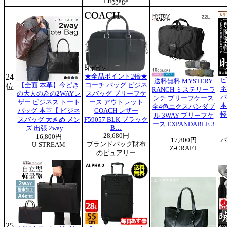
Luggage
24
★全品ポイント2倍★
ビ
送料無料 MYSTERY
【全面 本革】今どき
コーチ バッグ ビジネ
位
ネ
RANCH ミステリーラ
の大人の為の2WAYレ
スバッグ ブリーフケ
バ
ンチ ブリーフケース
ザー ビジネス トート
ース アウトレット
本
全4色エクスパンダブ
バッグ 本革【 ビジネ
COACH レザー
軽
ル 3WAY ブリーフケ
スバッグ 大きめ メン
F59057 BLK ブラック
ース EXPANDABLE 3
B…
ズ 出張 2way …
…
28,680円
16,800円
17,800円
バ
ブランドバッグ財布
U-STREAM
Z-CRAFT
のピュアリー
25