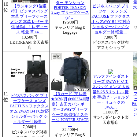
量
ター テンション
10
【ランキング1位獲
ビジネスバッグ ブリ
水
PORTER TENSION
位
得】 ビジネスバッグ
ーフケース メンズ
2way ブリーフケース
本革 ブリーフケース
FACTUS.h ファクタス
(a4…
メンズ 本革 レザー 出
オム 2WAY B4 PC対応
19,980円
張 通勤に！レディー
ショルダーバッグ シ
ギャレリア Bag＆
ス 軽量 革 a4…
ョルダー付 軽量…
Luggage
13,500円
7,980円
LETDREAM 楽天市場
ビジネスバッグ財布
店
アスカショップ
アルファインダスト
リーズ 3WAYビジネ
スバッグ メンズ 大容
量約25.5リットル 撥
11
【RカードでP14倍
ビジネスバッグ ブリ
水 手提げ・ショルダ
ー
位
★8/20(月)0:00?24H限
ーフケース メンズ
ー・リュックの
PA
定】吉田カバン ポー
FACTUS.h ファクタス
3WA…
ター 3WAYブリーフ
オム 2WAY B4 PC対応
11,800円
ジ
ケース(B4対応) ステ
ショルダーバッグ シ
サンワダイレクト楽
ージ PORTER STAGE
ョルダー付 軽量…
天市場店
…
7,980円
32,400円
ビジネスバッグ財布
P
ギャレリア Bag＆