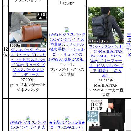
アスカショップ
Luggage
3WAYビジネスバッグ
吉
15.6インチワイド 大
テ
容量約32.8リットル
TE
マンハッタンパッセ
12
撥水 手提げ・ショル
フ
ダレスバッグ ビジネ
ージ /MANHATTAN
位
ダー・リュックの
0
ス リュック ダレスリ
PASSAGE #3275
3WAY A4収納 2?3泊…
ュック ビジネスバッ
3way ブリーフケー
12,800円
グ 3way リュック ビ
ス ビジネスバッグ
サンワダイレクト楽
ジネスバッグ メン
（B4対応）【名入
天市場店
ズ レディース …
れ】
27,000円
28,080円
youta-防水レザーのビ
MANHATTAN
ジネスバッグ
PASSAGEメーカー直
営店
3WAYビジネスバッグ
★全品ポイント2倍★
15.6インチワイド 大
コーチ COACH バッ