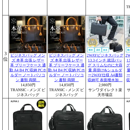
T
3
ビジネスバッグ メン
ビジネスバッグ メン
2WAYビジネスバッグ
2
位
ズ 本革 出張 レザー
ズ 本革 出張 レザー
13.3インチ 就活バッ
1
革 ブリーフケース 通
革 ブリーフケース 通
グ スリムなのに大容
グ
勤 A4 B4 PC収納 PCホ
勤 A4 B4 PC収納 PCホ
量 肩掛け&ショルダ
ルダー ノートパソコ
ルダー ノートパソコ
ー2WAY仕様 A4書類
ー
ン 書類 両開…
ン 書類 両開…
収納可 表面撥水加…
収
14,850円
14,850円
2,980円
TRANSIC - メンズ ビ
TRANSIC - メンズ ビ
サンワダイレクト楽
ジネスバッグ
ジネスバッグ
天市場店