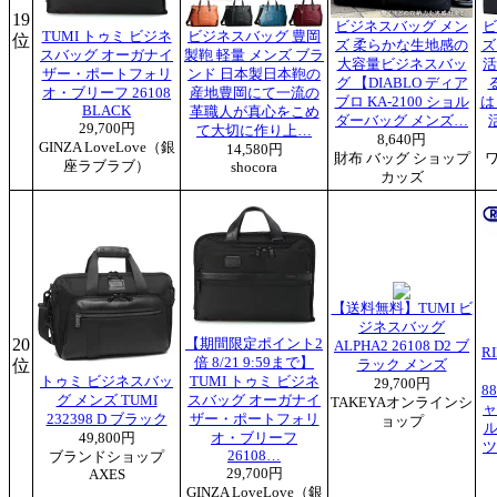
19
ビジネスバッグ メン
ビ
TUMI トゥミ ビジネ
ビジネスバッグ 豊岡
位
ズ 柔らかな生地感の
ズ
スバッグ オーガナイ
製鞄 軽量 メンズ ブラ
大容量ビジネスバッ
活
ザー・ポートフォリ
ンド 日本製日本鞄の
グ 【DIABLO ディア
オ・ブリーフ 26108
産地豊岡にて一流の
ブロ KA-2100 ショル
は
BLACK
革職人が真心をこめ
ダーバッグ メンズ…
29,700円
て大切に作り上…
8,640円
GINZA LoveLove（銀
14,580円
財布 バッグ ショップ
座ラブラブ）
shocora
カッズ
【送料無料】TUMI ビ
ジネスバッグ
20
【期間限定ポイント2
ALPHA2 26108 D2 ブ
R
倍 8/21 9:59まで】
位
ラック メンズ
トゥミ ビジネスバッ
TUMI トゥミ ビジネ
29,700円
88
グ メンズ TUMI
スバッグ オーガナイ
TAKEYAオンラインシ
ャ
232398 D ブラック
ザー・ポートフォリ
ョップ
ル
49,800円
オ・ブリーフ
ツ
26108…
ブランドショップ
29,700円
AXES
GINZA LoveLove（銀