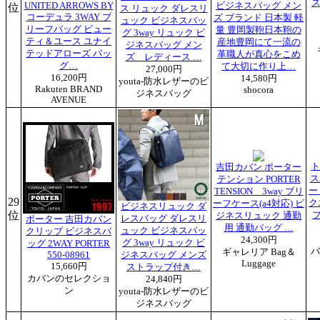
ス
UNITED ARROWS BY
ビジネスバッグ メン
位
ス リュック ダレスリ
コーデュラ 3WAY ブ
ズ ブランド 日本製 軽
ュック ビジネスバッ
リーフバッグ ビュー
量 豊岡製鞄日本鞄の
グ 3way リュック ビ
ティ＆ユース ユナイ
産地豊岡にて一流の
ジネスバッグ メン
テッドアローズ バッ
革職人が真心をこめ
ズ レディース …
グ…
て大切に作り上…
27,000円
16,200円
14,580円
youta-防水レザーのビ
Rakuten BRAND
shocora
ジネスバッグ
AVENUE
ト
吉田カバン ポーター
ス
テンション PORTER
ー
TENSION 3way ブリ
29
ク
ーフケース(a4対応) ビ
ビジネスリュック ダ
位
プ
ジネスリュック 通勤
レスバッグ ダレスリ
ポーター 吉田カバン
用 通勤バッグ …
ュック ビジネスバッ
クリップ ビジネスバ
24,300円
グ 3way リュック ビ
ッグ 2WAY PORTER
バ
ギャレリア Bag＆
550-08961
ジネスバッグ メンズ
Luggage
15,660円
ストラップ付き…
カバンのセレクショ
24,840円
ン
youta-防水レザーのビ
ジネスバッグ