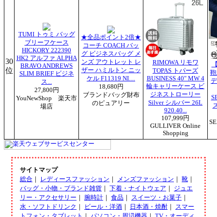
TUMI トゥミ バッグ
★全品ポイント2倍★
ブリーフケース
コーチ COACH バッ
HICKORY 222390
グ ビジネスバッグ メ
HK2 アルファ ALPHA
30
ンズ アウトレット レ
RIMOWA リモワ
BRAVO ANDREWS
位
ザー ハミルトン ニッ
TOPAS トパーズ
鞄
SLIM BRIEF ビジネ
ケル F11319 NI…
BUSINESS 40" MW 4
デ
ス...
輪キャリーケース ビ
18,680円
27,800円
ジネストローリー
ブランドバッグ財布
S
YouNewShop 楽天市
Silver シルバー 26L
のピュアリー
場店
920.40...
107,999円
S
GULLIVER Online
Shopping
サイトマップ
総合
｜
レディースファッション
｜
メンズファッション
｜
靴
｜
バッグ・小物・ブランド雑貨
｜
下着・ナイトウェア
｜
ジュエ
リー・アクセサリー
｜
腕時計
｜
食品
｜
スイーツ・お菓子
｜
水・ソフトドリンク
｜
ビール・洋酒
｜
日本酒・焼酎
｜
スマー
トフォン・タブレット
｜
パソコン・周辺機器
｜
TV・オーディ