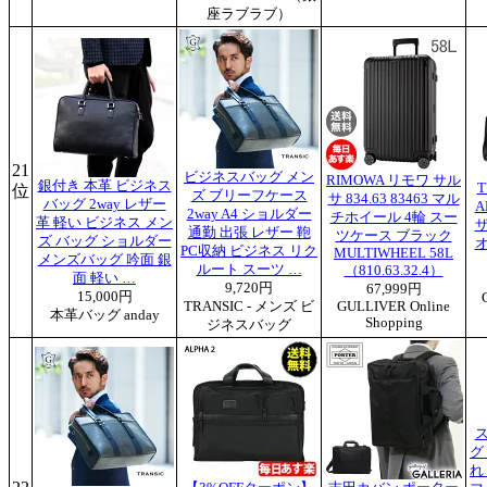
座ラブラブ）
21
ビジネスバッグ メン
RIMOWA リモワ サル
銀付き 本革 ビジネス
T
位
ズ ブリーフケース
サ 834.63 83463 マル
バッグ 2way レザー
A
2way A4 ショルダー
チホイール 4輪 スー
革 軽い ビジネス メン
通勤 出張 レザー 鞄
ツケース ブラック
ズ バッグ ショルダー
PC収納 ビジネス リク
MULTIWHEEL 58L
メンズバッグ 吟面 銀
ルート スーツ …
（810.63.32.4）
面 軽い …
9,720円
67,999円
15,000円
TRANSIC - メンズ ビ
GULLIVER Online
本革バッグ anday
Shopping
ジネスバッグ
グ
れ