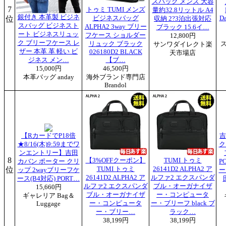
スバッグ メンズ 大容
7
トゥミ TUMI メンズ
量約32.8リットル A4
銀付き 本革製 ビジネ
位
ビジネスバッグ
D
収納 2?3泊出張対応
スバッグ ビジネスト
ALPHA2 3way ブリー
ブラック 15.6イ…
ート ビジネスリュッ
フケース ショルダー
12,800円
ク ブリーフケース レ
リュック ブラック
サンワダイレクト楽
ザー 本革 革 軽い ビ
026180D2 BLACK
天市場店
ジネス メン…
【ブ…
15,000円
46,500円
本革バッグ anday
海外ブランド専門店
Brandol
【RカードでP18倍
吉
★8/16(木)9:59までワ
ク
ンエントリー】吉田
8
【3%OFFクーポン】
TUMI トゥミ
カバン ポーター クリ
P
位
TUMI トゥミ
26141D2 ALPHA2 ア
ップ 2wayブリーフケ
ー
26141D2 ALPHA2 ア
ルファ2 エクスパンダ
ース(B4対応) PORT…
ルファ2 エクスパンダ
ブル・オーガナイザ
15,660円
ブル・オーガナイザ
ー・コンピュータ
ギャレリア Bag＆
ー・コンピュータ
ー・ブリーフ black ブ
Luggage
ー・ブリー…
ラック…
38,199円
38,199円