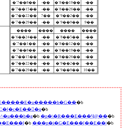
�`7��8��
-��
�`8��19��
-��
�`7��15��
-��
�`8��26��
-��
�`7��22��
7��
�`9��2��
-��
�`7��29��
-��
�`9��9��
9��
����
����
����
����
�`6��24��
-��
�`8��5��
-��
�`7��1��
-��
�`8��12��
-��
�`7��8��
-��
�`8��19��
-��
�`7��15��
-��
�`8��26��
-��
�`7��22��
-��
�`9��2��
-��
�`7��29��
-��
�`9��9��
10��
�E�����E�u�����h�G��
�b
C�[�c�E���َq
�b
^�u���b�g
�b
�p�\�R���E���Ӌ@��
�b
��E���[
�b
���p�i�G�݁E���[��E��|
�b