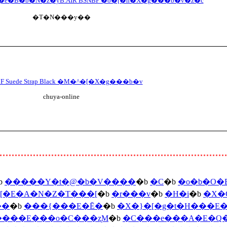
e�B�b�N�z�yB.AIR BSNBP �o�[�h�X�g���b�v�z�c
�T�N���y��
r F Suede Strap Black �M�^�[�X�g���b�v
chuya-online
b
�����Y�t�@�b�V����
�b
�C
�b
�o�b�O
�E�A�N�Z�T���[
�b
�r���v
�b
�H�i
�b
�X�
��
�b
���{���E�Ē�
�b
�X�}�[�g�t�H���E�
���E���o�C���ʐM
�b
�C���e���A�E�Q