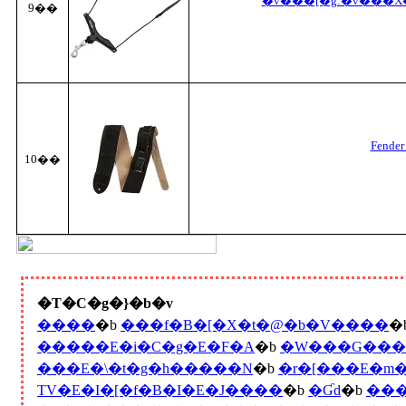
�v���[�g:�v���X�
9��
Fende
10��
�T�C�g�}�b�v
����
�b
���f�B�[�X�t�@�b�V����
�
�����E�i�C�g�E�F�A
�b
�W���G���[
���E�\�t�g�h�����N
�b
�r�[���E�m
TV�E�I�[�f�B�I�E�J����
�b
�Ɠd
�b
���