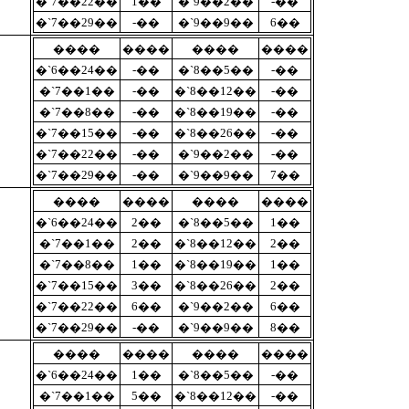
�`7��22��
1��
�`9��2��
-��
�`7��29��
-��
�`9��9��
6��
����
����
����
����
�`6��24��
-��
�`8��5��
-��
�`7��1��
-��
�`8��12��
-��
�`7��8��
-��
�`8��19��
-��
�`7��15��
-��
�`8��26��
-��
�`7��22��
-��
�`9��2��
-��
�`7��29��
-��
�`9��9��
7��
����
����
����
����
�`6��24��
2��
�`8��5��
1��
�`7��1��
2��
�`8��12��
2��
�`7��8��
1��
�`8��19��
1��
�`7��15��
3��
�`8��26��
2��
�`7��22��
6��
�`9��2��
6��
�`7��29��
-��
�`9��9��
8��
����
����
����
����
�`6��24��
1��
�`8��5��
-��
�`7��1��
5��
�`8��12��
-��