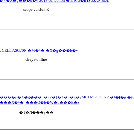
�X�g���b�v 2018 collection �h1975�h [SUSAN BIJL]
scope version.R
R CELL ASG70N �M�^�[�X�g���b�v
chuya-online
MCI����p�X�g���b�v2�{�Z�b�g�yMCI MGS500x2 �J�[�g 
���X�^�[ ���Q�b�W�o���E�z
�T�N���y��