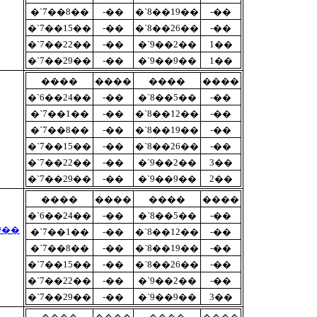
�`7��8��
-��
�`8��19��
-��
�`7��15��
-��
�`8��26��
-��
�`7��22��
-��
�`9��2��
1��
�`7��29��
-��
�`9��9��
1��
����
����
����
����
�`6��24��
-��
�`8��5��
-��
�`7��1��
-��
�`8��12��
-��
�`7��8��
-��
�`8��19��
-��
�`7��15��
-��
�`8��26��
-��
�`7��22��
-��
�`9��2��
3��
�`7��29��
-��
�`9��9��
2��
����
����
����
����
�`6��24��
-��
�`8��5��
-��
�@��
�`7��1��
-��
�`8��12��
-��
�`7��8��
-��
�`8��19��
-��
�`7��15��
-��
�`8��26��
-��
�`7��22��
-��
�`9��2��
-��
�`7��29��
-��
�`9��9��
3��