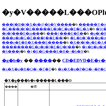
�y�V�����L���OPlu
���f�B�[�X�t�@�b�V����
�b
�����Y�t
�C���i�[�E�����E�i�C�g�E�G�A
�b
�W�
�r�[���E�m��
�b
���{���E�Ē�
�b
�p�\
���p�i�G�݁E���[��E��|
�b
�L�b�`���p�
���e�E�R�X���E����
�b
�X�|�[�c�E�A
��������E�z�r�[�E�Q�[��
�b
�y�b�g�t
�S���t
�b
�{�E�G���E�R�~�b�N
�b
�g�b�v
��
����
��
CD�EDVD�E�y
�x�X�g�R�O�~�T�T
�b
�x�X�g�P�O�~�P�
�X�g���b�v�����L���O
����
�摜