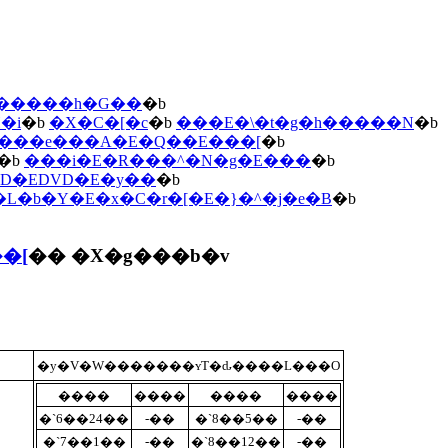
u�����h�G��
�b
�i
�b
�X�C�[�c
�b
���E�\�t�g�h�����N
�b
���e���A�E�Q��E���[
�b
�b
���i�E�R���^�N�g�E���
�b
CD�EDVD�E�y��
�b
�L�b�Y�E�x�C�r�[�E�}�^�j�e�B
�b
�[
�� �X�g���b�v
�y�V�W�������ʏT�ԃ����L���O
����
����
����
����
�`6��24��
-��
�`8��5��
-��
�`7��1��
-��
�`8��12��
-��