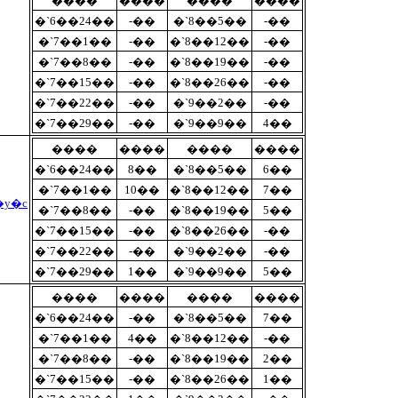
����
����
����
����
�`6��24��
-��
�`8��5��
-��
�`7��1��
-��
�`8��12��
-��
�`7��8��
-��
�`8��19��
-��
�`7��15��
-��
�`8��26��
-��
�`7��22��
-��
�`9��2��
-��
�`7��29��
-��
�`9��9��
4��
����
����
����
����
�`6��24��
8��
�`8��5��
6��
�`7��1��
10��
�`8��12��
7��
�y�c
�`7��8��
-��
�`8��19��
5��
�`7��15��
-��
�`8��26��
-��
�`7��22��
-��
�`9��2��
-��
�`7��29��
1��
�`9��9��
5��
����
����
����
����
�`6��24��
-��
�`8��5��
7��
�`7��1��
4��
�`8��12��
-��
�`7��8��
-��
�`8��19��
2��
�`7��15��
-��
�`8��26��
1��