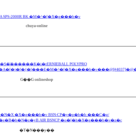
IA SPS-2000R BK �M�^�[�X�g���b�v
chuya-online
�S�̍������K�i�tERNIEBALL POLYPRO
v�A�[�j�[�{�[���E�M�^�[�X�g���b�v���@[#4037]�@
G��G onlineshop
�b�N�X �X�g���b�v BSN-CP�y�p�b�h:���C�g/
e�B�b�N�z�yB.AIR BSNCP �o�[�h�X�g���b�v�z�c
�T�N���y��