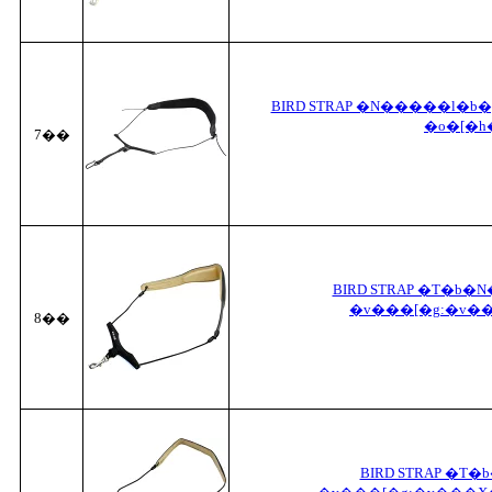
BIRD STRAP �N�����l�b�
�o�[�
7��
BIRD STRAP �T�b�
�v���[�g:�v��
8��
BIRD STRAP �T