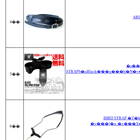
AR
4��
�s��
STRAPS�uBlack���u���b�N�
5��
BIRD STRAP �T
�v���[�g:�v���X�
6��