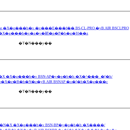
g �X�g���b�v �v���E���f�� BS-CL-PRO �yB.AIR BSCLPRO
h�X�g���b�v�z�y�䂤�p�P�b�g�Ή��z
�T�N���y��
N�X �X�g���b�v BSN-AP�y�p�b�h:�X�^���_�[�h/
�X�e�B�b�N�z�yB.AIR BSNAP �o�[�h�X�g���c
�T�N���y��
�b�N�X �X�g���b�v BSN-BP�y�p�b�h:�X����/