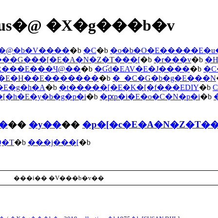
s�@ �X�g���b�v
�@�b�V����
�b
�C
�b
�o�b�O�E�����E�
��G���[�E�A�N�Z�T���[
�b
�r���v
�b
�H
�R���E���Ӌ@��
�b
�Ɠd�EAV�E�J����
�b
�C
i�E�H��E�������
�b
�_�C�G�b�g�E���N
�E�g�h�A
�b
�t�����[�E�K�[�f���EDIY
�b
�[�h�E�y�b�g�p�i
�b
�ԗp�i�E�o�C�N�p�i
�b
��
��
�y��
��
�p�[�c�E�A�N�Z�T��
Q�T
�b
���j���[
�b
���i�� �V���b�v��