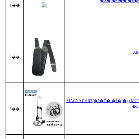
�X�[�U�� �x�� / 
1��
AI
2��
MAGNA CART(�}�O�i�J�[�g) 
�L
3��