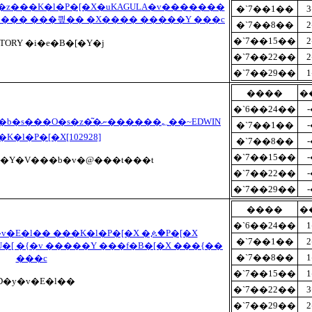
z���K�l�P�[�X�uKAGULA�v�������
�`7��1��
������ ���킢�� �X���� �����Y ���c
�`7��8��
�`7��15��
CTORY �i�e�B�[�Y�j
�`7��22��
�`7��29��
����
�
�`6��24��
z�͂�؂������ނ��~EDWIN
�`7��1��
�l�P�[�X[102928]
�`7��8��
�`7��15��
[�Y�V���b�v�@���t���t
�`7��22��
�`7��29��
����
�
�`6��24��
�E�l�� ���K�l�P�[�X �ዾ�P�[�X
�`7��1��
�[ �{�v �����Y ���f�B�[�X ���{��
�`7��8��
���c
�`7��15��
D�y�v�E�l��
�`7��22��
�`7��29��