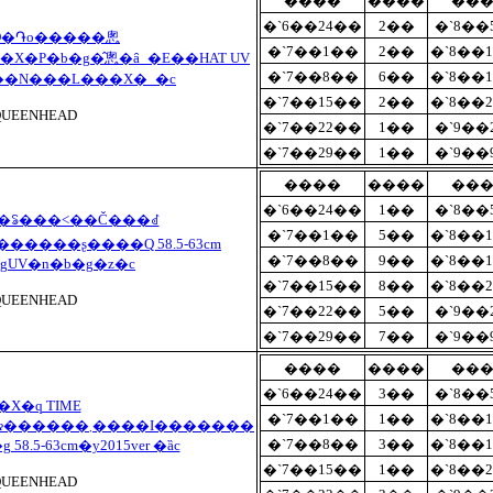
����
����
��
�`6��24��
2��
�`8��
O�֏o�����悤
�`7��1��
2��
�`8��
X�P�b�g�̂悤�ȃ_�E��HAT UV
�`7��8��
6��
�`8��
�~���N���L���X�_�c
�`7��15��
2��
�`8��
UEENHEAD
�`7��22��
1��
�`9��
�`7��29��
1��
�`9��
����
����
��
�`6��24��
1��
�`8��
u���ꂢ���˂��Č���ꂽ
�`7��1��
5��
�`8��
�����ʂ����Q 58.5-63cm
�`7��8��
9��
�`8��
UV�n�b�g�z�c
�`7��15��
8��
�`8��
UEENHEAD
�`7��22��
5��
�`9��
�`7��29��
7��
�`9��
����
����
��
�`6��24��
3��
�`8��
�X�q TIME
�`7��1��
1��
�`8��
����I�������
�`7��8��
3��
�`8��
.5-63cm�y2015ver �ȁc
�`7��15��
1��
�`8��
UEENHEAD