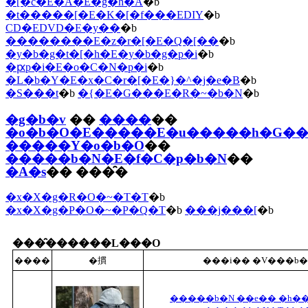
�[�c�E�A�E�g�h�A
�b
�t�����[�E�K�[�f���EDIY
�b
CD�EDVD�E�y��
�b
��������E�z�r�[�E�Q�[��
�b
�y�b�g�t�[�h�E�y�b�g�p�i
�b
�ԗp�i�E�o�C�N�p�i
�b
�L�b�Y�E�x�C�r�[�E�}�^�j�e�B
�b
�S���t
�b
�{�E�G���E�R�~�b�N
�b
�g�b�v
��
����
��
�o�b�O�E�����E�u�����h�G�
�����Y�o�b�O
��
�����b�N�E�f�C�p�b�N
��
�A�s
�� ���̑�
�x�X�g�R�O�~�T�T
�b
�x�X�g�P�O�~�P�Q�T
�b
���j���[
�b
���̑������L���O
����
�摜
���i�� �V���b�
�����b�N ��e�� �h�