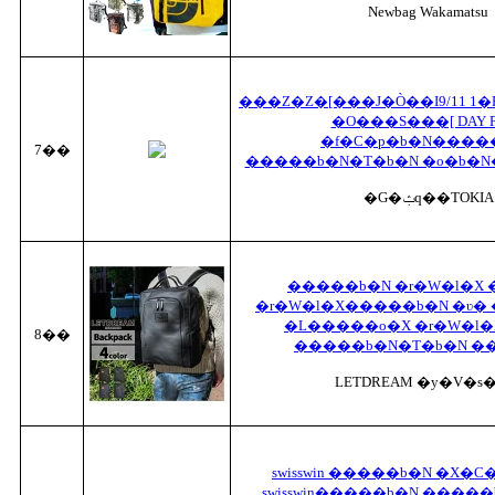
Newbag Wakamatsu
���Z�Z�[���J�Ò��I9/11 1�F59�܂� GR
�O���S���[ DAY P
�f�C�p�b�N����
7��
�����b�N�T�b�N �o�b�N
�G�ݑq��TOKIA
�����b�N �r�W�l�X
�r�W�l�X�����b�N �ʋ� 
�L�����o�X �r�W�l�
8��
�����b�N�T�b�N ��
LETDREAM �y�V�s
swisswin �����b�N �X�
swisswin�����b�N ����