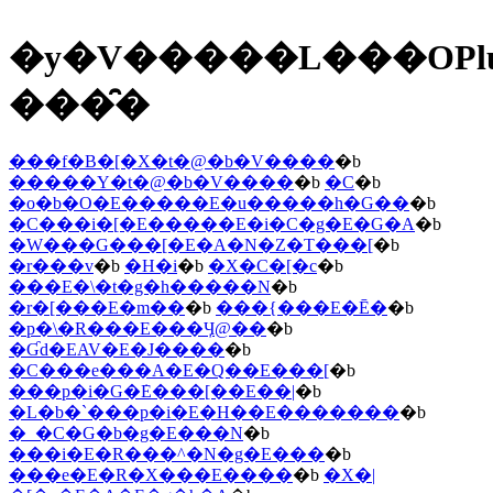
�y�V�����L���OPl
���̑�
���f�B�[�X�t�@�b�V����
�b
�����Y�t�@�b�V����
�b
�C
�b
�o�b�O�E�����E�u�����h�G��
�b
�C���i�[�E�����E�i�C�g�E�G�A
�b
�W���G���[�E�A�N�Z�T���[
�b
�r���v
�b
�H�i
�b
�X�C�[�c
�b
���E�\�t�g�h�����N
�b
�r�[���E�m��
�b
���{���E�Ē�
�b
�p�\�R���E���Ӌ@��
�b
�Ɠd�EAV�E�J����
�b
�C���e���A�E�Q��E���[
�b
���p�i�G�݁E���[��E��|
�b
�L�b�`���p�i�E�H��E�������
�b
�_�C�G�b�g�E���N
�b
���i�E�R���^�N�g�E���
�b
���e�E�R�X���E����
�b
�X�|