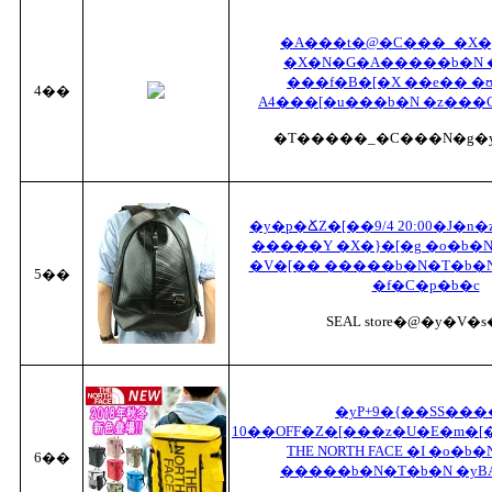
�A���t�@�C���_�X�
�X�N�G�A�����b�N
���f�B�[�X ��e�� �ʊ
4��
A4���[�u���b�N �z���
�T�����_�C���N�g�
�y�p�ՃZ�[��9/4 20:00�J�n
�����Y �X�}�[�g �o�b�N
�V�[�� �����b�N�T�b�
5��
�f�C�p�b�c
SEAL store�@�y�V�
�yP+9�{��SS���
10��OFF�Z�[���z�U�E�m�[
THE NORTH FACE �I �o�b
6��
�����b�N�T�b�N �yBA