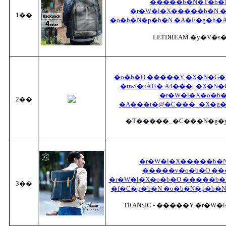
�����b�N�T�b�N
�r�W�l�X�����b�N �
1��
�o�b�N�p�b�N �A�E�g�h�A
LETDREAM �y�V�s
�o�b�O �����Y �X�N�G
�ʊw/�ʋΑΉ� A4���[ �X�N
�r�W�l�X�o�b
2��
�A���t�@�C���_�X�g��
�T�����_�C���N�g�
�r�W�l�X�����b�N
�����v�o�b�O �
�r�W�l�X�o�b�O �����b�
3��
�f�C�p�b�N �o�b�N�p�b�N
TRANSIC - �����Y �r�W�