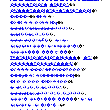
�����E�i�C�g�E�F�A
�b
�W���G���[�E�A�N�Z�T���[
�b
�r���v
�b
�H�i
�b
�X�C�[�c�E���َq
�b
���E�\�t�g�h�����N
�b
�r�[���E�m��
�b
���{���E�Ē�
�b
�X�}
�[�g�t�H���E�^�u���b�g
�b
�p�\�R���E���Ӌ@��
�b
TV�E�I�[�f�B�I�E�J����
�b
�Ɠd
�b
������E���o�C���ʐM
�b
�C���e���A�E�Q��E���[
�b
���p�i�G�݁E���[��E��|
�b
�L�b�`���p�i�E�H��
�b
�_�C�G�b�g�E���N
�b
���i�E�R���^�N�g�E���
�b
���e�E�R�X���E����
�b
�X�|
�[�c�E�A�E�g�h�A
�b