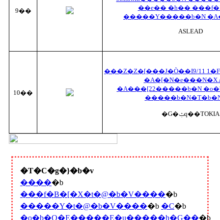
��e�� �h�� ���f�
9��
�����Y�����b�N �A�
ASLEAD
���Z�Z�[���J�Ò��I9/11 1�F59�܂� ARC
�A�[�N�e���N�X Ar
�A���[22�����b�N �o�
10��
�����b�N�T�b�N
�G�ݑq��TOKIA
�T�C�g�}�b�v
����
�b
���f�B�[�X�t�@�b�V����
�b
�����Y�t�@�b�V����
�b
�C
�b
�o�b�O�E�����E�u�����h�G��
�b