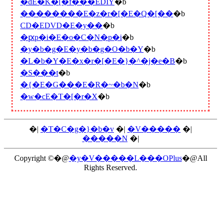
�ԁE�K�[�f���EDIY
�b
��������E�z�r�[�E�Q�[��
�b
CD�EDVD�E�y��
�b
�ԗp�i�E�o�C�N�p�i
�b
�y�b�g�E�y�b�g�O�b�Y
�b
�L�b�Y�E�x�r�[�E�}�^�j�e�B
�b
�S���t
�b
�{�E�G���E�R�~�b�N
�b
�w�сE�T�[�r�X
�b
�|
�T�C�g�}�b�v
�|
�V�����
�|
�����N
�|
Copyright ©�@
�y�V�����L���OPlus
�@All
Rights Reserved.