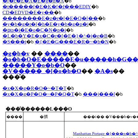
�[�c�E�A�E�g�h�A
�b
�t�����[�E�K�[�f���EDIY
�b
CD�EDVD�E�y��
�b
��������E�z�r�[�E�Q�[��
�b
�y�b�g�t�[�h�E�y�b�g�p�i
�b
�ԗp�i�E�o�C�N�p�i
�b
�L�b�Y�E�x�C�r�[�E�}�^�j�e�B
�b
�S���t
�b
�{�E�G���E�R�~�b�N
�b
�g�b�v
��
����
��
�o�b�O�E�����E�u�����h�G�
�����Y�o�b�O
��
�V�����_�[�o�b�O
��
�A�s
��
���̑�
�x�X�g�R�O�~�T�T
�b
�x�X�g�P�O�~�P�Q�T
�b
���j���[
�b
���̑������L���O
����
�摜
���i�� �V���b�v�
Manhattan Portage �}���n�b