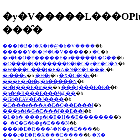
�y�V�����L���OPl
���̑�
���f�B�[�X�t�@�b�V����
�b
�����Y�t�@�b�V����
�b
�C
�b
�o�b�O�E�����E�u�����h�G��
�b
�C���i�[�E�����E�i�C�g�E�G�A
�b
�W���G���[�E�A�N�Z�T���[
�b
�r���v
�b
�H�i
�b
�X�C�[�c
�b
���E�\�t�g�h�����N
�b
�r�[���E�m��
�b
���{���E�Ē�
�b
�p�\�R���E���Ӌ@��
�b
�Ɠd�EAV�E�J����
�b
�C���e���A�E�Q��E���[
�b
���p�i�G�݁E���[��E��|
�b
�L�b�`���p�i�E�H��E�������
�b
�_�C�G�b�g�E���N
�b
���i�E�R���^�N�g�E���
�b
���e�E�R�X���E����
�b
�X�|