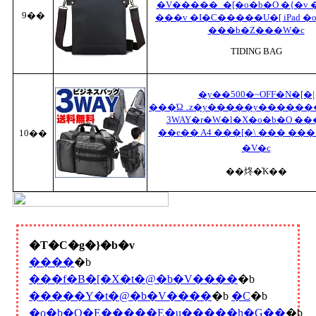
�V�����_�[�o�b�O �{�v 
9��
���v �I�C�����U�[ iPad 
���b�Z���W�c
TIDING BAG
�y��500�~OFF�N�[�|
���Ώہz�y�����y�����������z
3WAY�r�W�l�X�o�b�O �
��e�� A4 ���[�\ ��� ��
10��
�V�c
��炵�̍K��
�T�C�g�}�b�v
����
�b
���f�B�[�X�t�@�b�V����
�b
�����Y�t�@�b�V����
�b
�C
�b
�o�b�O�E�����E�u�����h�G��
�b