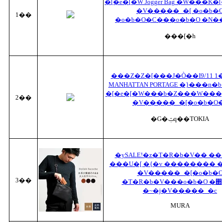
�[�e�[�W Jogger Bag �W���K�[
�V�����_�[ �o�b�
1��
�o�b�O�C���o�b�O �N�
���[�h
���Z�Z�[���J�Ò��I9/11 1�F
MANHATTAN PORTAGE �}���n�
�[�e�[�W���b�Z���W���
2��
�V�����_�[�o�b�O
�G�ݑq��TOKIA
�ySALE!�z�T�R�b�V�� �
���U�[ �{�v �������� 
�V�����_�[�o�b�
3��
�T�R�b�V���o�b�O �΂ߊ|��
�~�j�V�����_�c
MURA