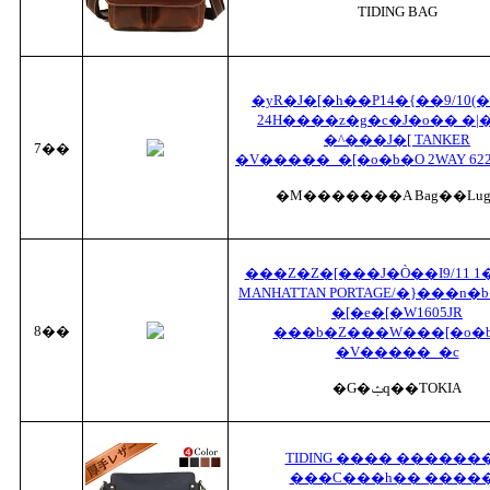
TIDING BAG
�yR�J�[�h��P14�{��9/10(��
24H����z�g�c�J�o�� �|�
�^���J�[ TANKER
7��
�V�����_�[�o�b�O 2WAY 622-
�M�������A Bag��Lugg
���Z�Z�[���J�Ò��I9/11 1�F
MANHATTAN PORTAGE/�}���n�
�[�e�[�W1605JR
8��
���b�Z���W���[�o�b
�V�����_�c
�G�ݑq��TOKIA
TIDING ���� ������
���C���h�� ����