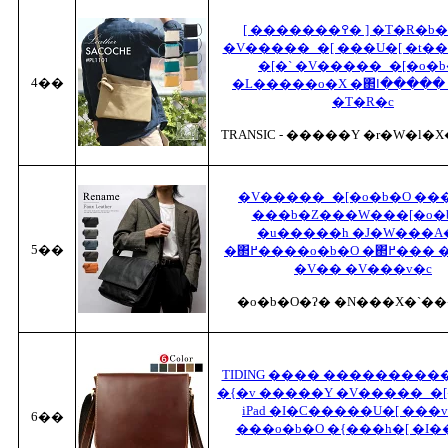
[ �������߉� ] �T�R�b�V��
�V�����_�[ ���U�[ �t��
�[�` �V�����_�[�o�b
4��
�L�����o�X �΂ߊ|�� �����ߊ�
�T�R�c
TRANSIC - �����Y �r�W�l�
�V�����_�[�o�b�O ��
���b�Z���W���[�o�
�u�����h �J�W���A
5��
�΂߂����o�b�O �΂߂��� �ʋ� �ʊw
�V�� �V���v�c
�o�b�O�ʔ� �N���X�`��
TIDING ���� ��������
�{�v �����Y �V�����_�[
iPad �I�C�����U�[ ���v 
6��
���o�b�O �{���h�[ �I�