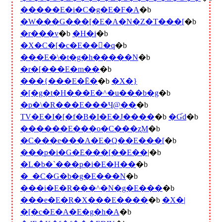
�����E�i�C�g�E�F�A
�b
�W���G���[�E�A�N�Z�T���[
�b
�r���v
�b
�H�i
�b
�X�C�[�c�E���َq
�b
���E�\�t�g�h�����N
�b
�r�[���E�m��
�b
���{���E�Ē�
�b
�X�}
�[�g�t�H���E�^�u���b�g
�b
�p�\�R���E���Ӌ@��
�b
TV�E�I�[�f�B�I�E�J����
�b
�Ɠd
�b
������E���o�C���ʐM
�b
�C���e���A�E�Q��E���[
�b
���p�i�G�݁E���[��E��|
�b
�L�b�`���p�i�E�H��
�b
�_�C�G�b�g�E���N
�b
���i�E�R���^�N�g�E���
�b
���e�E�R�X���E����
�b
�X�|
�[�c�E�A�E�g�h�A
�b