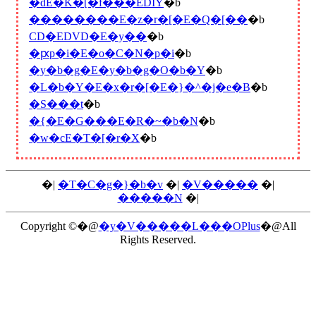
�ԁE�K�[�f���EDIY
�b
��������E�z�r�[�E�Q�[��
�b
CD�EDVD�E�y��
�b
�ԗp�i�E�o�C�N�p�i
�b
�y�b�g�E�y�b�g�O�b�Y
�b
�L�b�Y�E�x�r�[�E�}�^�j�e�B
�b
�S���t
�b
�{�E�G���E�R�~�b�N
�b
�w�сE�T�[�r�X
�b
�|
�T�C�g�}�b�v
�|
�V�����
�|
�����N
�|
Copyright ©�@
�y�V�����L���OPlus
�@All
Rights Reserved.