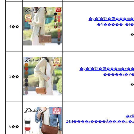
�y�I�ׂ邩�킢���m�x
4��
�
�y�I�ׂ邩�킢���m�x���e
�����z�V��
5��
�
�yR
24H����z����Ȃ��I�ׂ�m�
6��