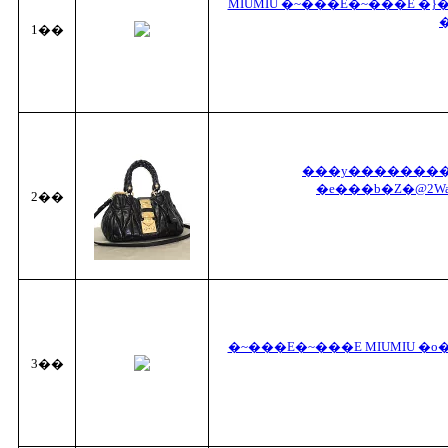
MIUMIU �~���E�~���E �}
1��
���y���������
�e���b�Z�@2W
2��
�~���E�~���E MIUMIU �o�
3��