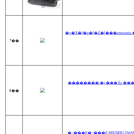
�y�X�[�p�[�Z�[���zmium
7��
�������� �y���Áz ���i 
8��
�~���E�~���E MIUMIU/2W