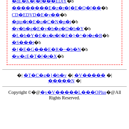
�ԁE�K�[�f���EDIY
�b
��������E�z�r�[�E�Q�[��
�b
CD�EDVD�E�y��
�b
�ԗp�i�E�o�C�N�p�i
�b
�y�b�g�E�y�b�g�O�b�Y
�b
�L�b�Y�E�x�r�[�E�}�^�j�e�B
�b
�S���t
�b
�{�E�G���E�R�~�b�N
�b
�w�сE�T�[�r�X
�b
�|
�T�C�g�}�b�v
�|
�V�����
�|
�����N
�|
Copyright ©�@
�y�V�����L���OPlus
�@All
Rights Reserved.