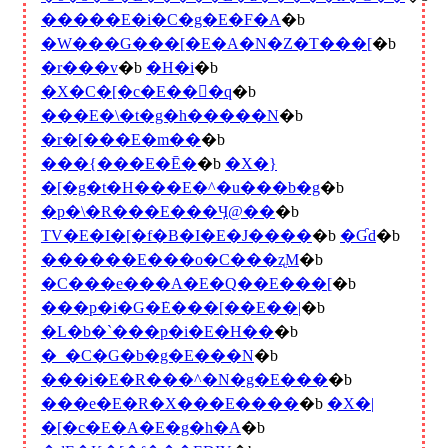
�����E�i�C�g�E�F�A
�b
�W���G���[�E�A�N�Z�T���[
�b
�r���v
�b
�H�i
�b
�X�C�[�c�E���َq
�b
���E�\�t�g�h�����N
�b
�r�[���E�m��
�b
���{���E�Ē�
�b
�X�}
�[�g�t�H���E�^�u���b�g
�b
�p�\�R���E���Ӌ@��
�b
TV�E�I�[�f�B�I�E�J����
�b
�Ɠd
�b
������E���o�C���ʐM
�b
�C���e���A�E�Q��E���[
�b
���p�i�G�݁E���[��E��|
�b
�L�b�`���p�i�E�H��
�b
�_�C�G�b�g�E���N
�b
���i�E�R���^�N�g�E���
�b
���e�E�R�X���E����
�b
�X�|
�[�c�E�A�E�g�h�A
�b