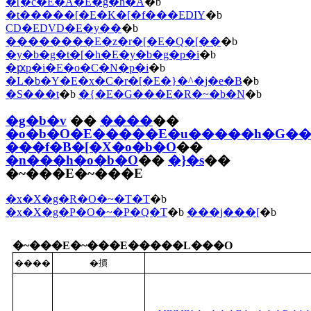
�[�c�E�A�E�g�h�A
�b
�t�����[�E�K�[�f���EDIY
�b
CD�EDVD�E�y��
�b
��������E�z�r�[�E�Q�[��
�b
�y�b�g�t�[�h�E�y�b�g�p�i
�b
�ԗp�i�E�o�C�N�p�i
�b
�L�b�Y�E�x�C�r�[�E�}�^�j�e�B
�b
�S���t
�b
�{�E�G���E�R�~�b�N
�b
�g�b�v
��
����
��
�o�b�O�E�����E�u�����h�G�
���f�B�[�X�o�b�O
��
�n���h�o�b�O
��
�}�s
��
�~���E�~���E
�x�X�g�R�O�~�T�T
�b
�x�X�g�P�O�~�P�Q�T
�b
���j���[
�b
�~���E�~���E�����L���O
����
�摜