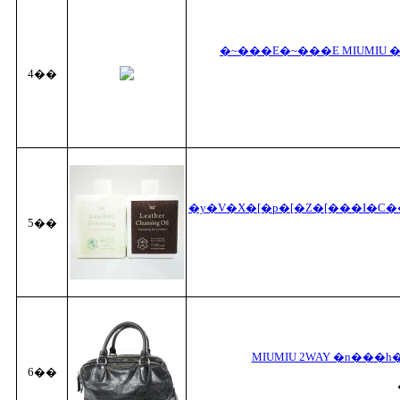
�~���E�~���E MIUMIU 
4��
5��
MIUMIU 2WAY �n���
6��