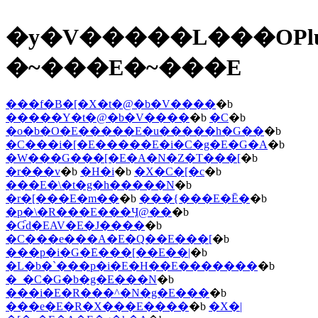
�y�V�����L���OPl
�~���E�~���E
���f�B�[�X�t�@�b�V����
�b
�����Y�t�@�b�V����
�b
�C
�b
�o�b�O�E�����E�u�����h�G��
�b
�C���i�[�E�����E�i�C�g�E�G�A
�b
�W���G���[�E�A�N�Z�T���[
�b
�r���v
�b
�H�i
�b
�X�C�[�c
�b
���E�\�t�g�h�����N
�b
�r�[���E�m��
�b
���{���E�Ē�
�b
�p�\�R���E���Ӌ@��
�b
�Ɠd�EAV�E�J����
�b
�C���e���A�E�Q��E���[
�b
���p�i�G�݁E���[��E��|
�b
�L�b�`���p�i�E�H��E�������
�b
�_�C�G�b�g�E���N
�b
���i�E�R���^�N�g�E���
�b
���e�E�R�X���E����
�b
�X�|