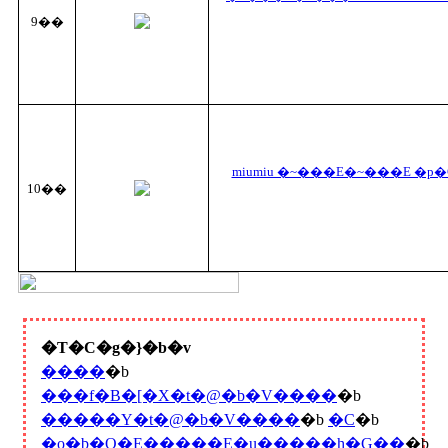
9��
miumiu �~���E�~���E �p
10��
�T�C�g�}�b�v
����
�b
���f�B�[�X�t�@�b�V����
�b
�����Y�t�@�b�V����
�b
�C
�b
�o�b�O�E�����E�u�����h�G��
�b