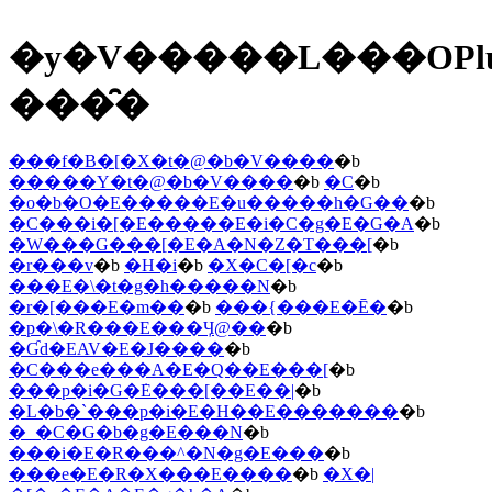
�y�V�����L���OPl
���̑�
���f�B�[�X�t�@�b�V����
�b
�����Y�t�@�b�V����
�b
�C
�b
�o�b�O�E�����E�u�����h�G��
�b
�C���i�[�E�����E�i�C�g�E�G�A
�b
�W���G���[�E�A�N�Z�T���[
�b
�r���v
�b
�H�i
�b
�X�C�[�c
�b
���E�\�t�g�h�����N
�b
�r�[���E�m��
�b
���{���E�Ē�
�b
�p�\�R���E���Ӌ@��
�b
�Ɠd�EAV�E�J����
�b
�C���e���A�E�Q��E���[
�b
���p�i�G�݁E���[��E��|
�b
�L�b�`���p�i�E�H��E�������
�b
�_�C�G�b�g�E���N
�b
���i�E�R���^�N�g�E���
�b
���e�E�R�X���E����
�b
�X�|