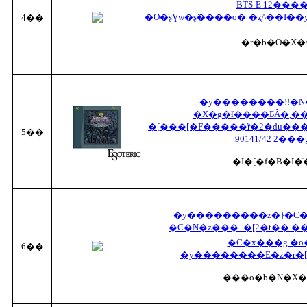
BTS-E 12���
�O�ʂƔw�ʂ̃����o�[�ʐ^��I�ׂ�
4��
�r�b�O�X�
�y��������!!�N
�X�g�ł̔����ƂȂ�܂��zESOTERIC�}
�[���[�F�����ȑ�2�ԁu���
5��
90141/42 2���
�I�[�f�B�I�
�y���������z�}�C�
�C�N�z���_�[2�t�� 
�C�x���g �o
6��
�y��������E�z�r�[
���o�b�N�X�