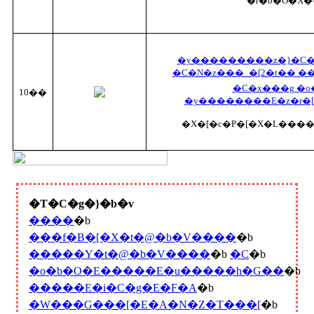
�r�b�O�X�
�y���������z�}�C�
�C�N�z���_�[2�t�� 
�C�x���g �o
10��
�y��������E�z�r�[
�X�[�c�P�[�X�L�����[
�T�C�g�}�b�v
����
�b
���f�B�[�X�t�@�b�V����
�b
�����Y�t�@�b�V����
�b
�C
�b
�o�b�O�E�����E�u�����h�G��
�b
�����E�i�C�g�E�F�A
�b
�W���G���[�E�A�N�Z�T���[
�b