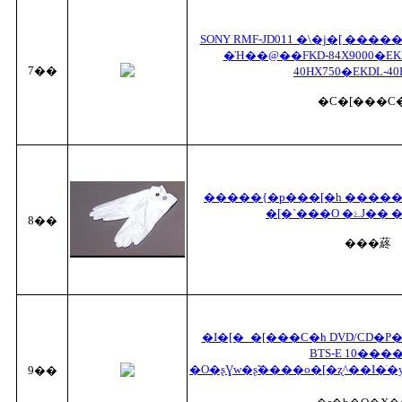
SONY RMF-JD011 �\�j�[ ��
�Ή��@��FKD-84X9000�EKD
7��
40HX750�EKDL-40H
�C�[���C
�����{�p���[�h ����� A
�[�`���O
8��
���蔠
�I�[�_�[���C�h DVD/CD�P�
BTS-E 10���
�O�ʂƔw�ʂ̃����o�[�ʐ^��I�ׂ�
9��