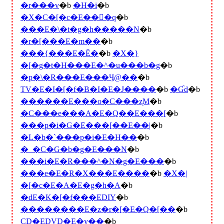
�r���v
�b
�H�i
�b
�X�C�[�c�E���َq
�b
���E�\�t�g�h�����N
�b
�r�[���E�m��
�b
���{���E�Ē�
�b
�X�}
�[�g�t�H���E�^�u���b�g
�b
�p�\�R���E���Ӌ@��
�b
TV�E�I�[�f�B�I�E�J����
�b
�Ɠd
�b
������E���o�C���ʐM
�b
�C���e���A�E�Q��E���[
�b
���p�i�G�݁E���[��E��|
�b
�L�b�`���p�i�E�H��
�b
�_�C�G�b�g�E���N
�b
���i�E�R���^�N�g�E���
�b
���e�E�R�X���E����
�b
�X�|
�[�c�E�A�E�g�h�A
�b
�ԁE�K�[�f���EDIY
�b
��������E�z�r�[�E�Q�[��
�b
CD�EDVD�E�y��
�b