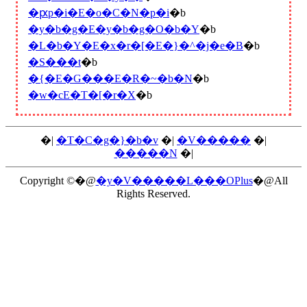
�ԗp�i�E�o�C�N�p�i
�b
�y�b�g�E�y�b�g�O�b�Y
�b
�L�b�Y�E�x�r�[�E�}�^�j�e�B
�b
�S���t
�b
�{�E�G���E�R�~�b�N
�b
�w�сE�T�[�r�X
�b
�|
�T�C�g�}�b�v
�|
�V�����
�|
�����N
�|
Copyright ©�@
�y�V�����L���OPlus
�@All
Rights Reserved.