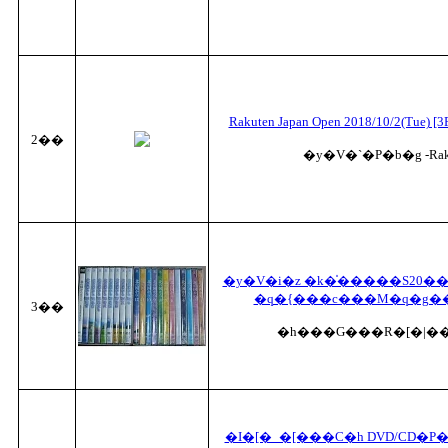
Rakuten Japan Open 2018/10/2(Tue) [3F 
2��
�y�V�`�P�b�g -Rakut
�y�V�i�z �k�̍�����S20
�q�{���c���M�q�g��
3��
�h���G���R�[�|�
�I�[�_�[���C�h DVD/CD�P�