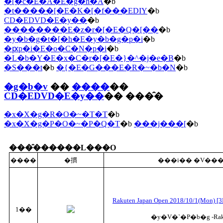
�[�c�E�A�E�g�h�A
�b
�t�����[�E�K�[�f���EDIY
�b
CD�EDVD�E�y��
�b
��������E�z�r�[�E�Q�[��
�b
�y�b�g�t�[�h�E�y�b�g�p�i
�b
�ԗp�i�E�o�C�N�p�i
�b
�L�b�Y�E�x�C�r�[�E�}�^�j�e�B
�b
�S���t
�b
�{�E�G���E�R�~�b�N
�b
�g�b�v
��
����
��
CD�EDVD�E�y��
�� ���̑�
�x�X�g�R�O�~�T�T
�b
�x�X�g�P�O�~�P�Q�T
�b
���j���[
�b
���̑������L���O
����
�摜
���i�� �V��
Rakuten Japan Open 2018/10/1(Mon) [3F 
1��
�y�V�`�P�b�g -Rakut