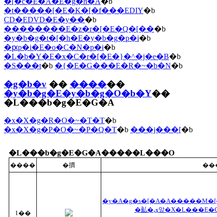
�[�c�E�A�E�g�h�A
�b
�t�����[�E�K�[�f���EDIY
�b
CD�EDVD�E�y��
�b
��������E�z�r�[�E�Q�[��
�b
�y�b�g�t�[�h�E�y�b�g�p�i
�b
�ԗp�i�E�o�C�N�p�i
�b
�L�b�Y�E�x�C�r�[�E�}�^�j�e�B
�b
�S���t
�b
�{�E�G���E�R�~�b�N
�b
�g�b�v
��
����
��
�y�b�g�E�y�b�g�O�b�Y
��
�L���b�g�E�G�A
�x�X�g�R�O�~�T�T
�b
�x�X�g�P�O�~�P�Q�T
�b
���j���[
�b
�L���b�g�E�G�A�����L���O
����
�摜
��
�y�A�g�s�[�A�A�����M�[�A�ߏ�O���[�~���O�A�r�ߑ΍�z�b
�畆�ی앞�X�L���
1��