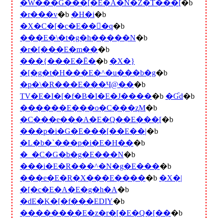
�W���G���[�E�A�N�Z�T���[
�b
�r���v
�b
�H�i
�b
�X�C�[�c�E���َq
�b
���E�\�t�g�h�����N
�b
�r�[���E�m��
�b
���{���E�Ē�
�b
�X�}
�[�g�t�H���E�^�u���b�g
�b
�p�\�R���E���Ӌ@��
�b
TV�E�I�[�f�B�I�E�J����
�b
�Ɠd
�b
������E���o�C���ʐM
�b
�C���e���A�E�Q��E���[
�b
���p�i�G�݁E���[��E��|
�b
�L�b�`���p�i�E�H��
�b
�_�C�G�b�g�E���N
�b
���i�E�R���^�N�g�E���
�b
���e�E�R�X���E����
�b
�X�|
�[�c�E�A�E�g�h�A
�b
�ԁE�K�[�f���EDIY
�b
��������E�z�r�[�E�Q�[��
�b