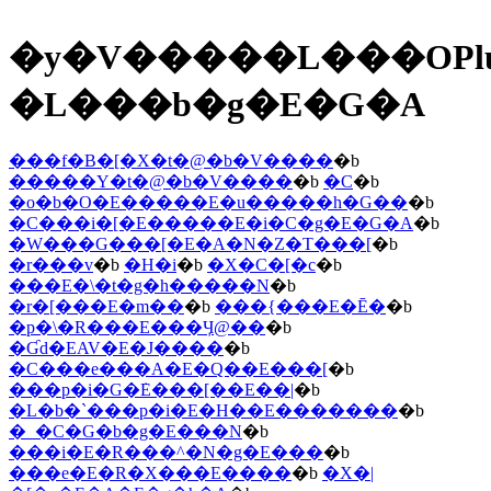
�y�V�����L���OPl
�L���b�g�E�G�A
���f�B�[�X�t�@�b�V����
�b
�����Y�t�@�b�V����
�b
�C
�b
�o�b�O�E�����E�u�����h�G��
�b
�C���i�[�E�����E�i�C�g�E�G�A
�b
�W���G���[�E�A�N�Z�T���[
�b
�r���v
�b
�H�i
�b
�X�C�[�c
�b
���E�\�t�g�h�����N
�b
�r�[���E�m��
�b
���{���E�Ē�
�b
�p�\�R���E���Ӌ@��
�b
�Ɠd�EAV�E�J����
�b
�C���e���A�E�Q��E���[
�b
���p�i�G�݁E���[��E��|
�b
�L�b�`���p�i�E�H��E�������
�b
�_�C�G�b�g�E���N
�b
���i�E�R���^�N�g�E���
�b
���e�E�R�X���E����
�b
�X�|