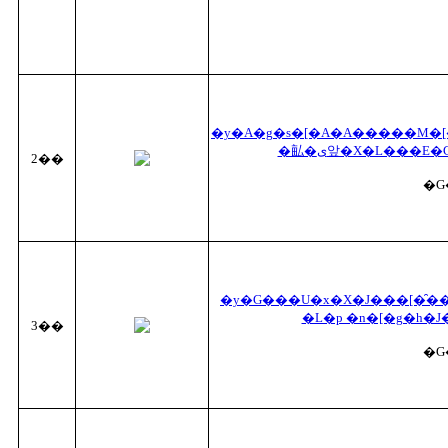
�y�A�g�s�[�A�A�����M�[�A�ߏ�O���[�~���O�A�r�ߑ΍�z�b
�畆�ی앞�X�L���
2��
�G
�y�G���U�x�X�J���[�̑�
�L�p �n�[�g�h�J
3��
�G