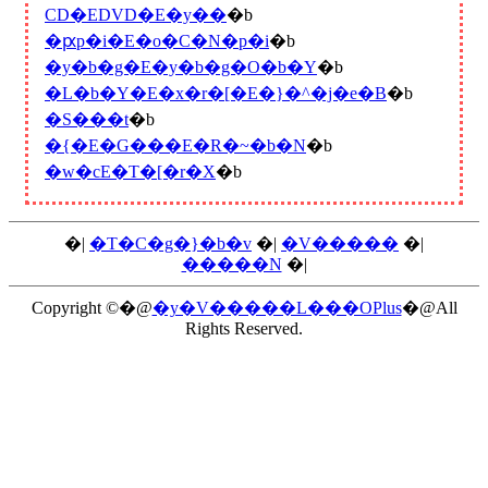
CD�EDVD�E�y��
�b
�ԗp�i�E�o�C�N�p�i
�b
�y�b�g�E�y�b�g�O�b�Y
�b
�L�b�Y�E�x�r�[�E�}�^�j�e�B
�b
�S���t
�b
�{�E�G���E�R�~�b�N
�b
�w�сE�T�[�r�X
�b
�|
�T�C�g�}�b�v
�|
�V�����
�|
�����N
�|
Copyright ©�@
�y�V�����L���OPlus
�@All
Rights Reserved.