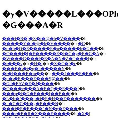
�y�V�����L���OPl
�G���A�R
���f�B�[�X�t�@�b�V����
�b
�����Y�t�@�b�V����
�b
�C
�b
�o�b�O�E�����E�u�����h�G��
�b
�C���i�[�E�����E�i�C�g�E�G�A
�b
�W���G���[�E�A�N�Z�T���[
�b
�r���v
�b
�H�i
�b
�X�C�[�c
�b
���E�\�t�g�h�����N
�b
�r�[���E�m��
�b
���{���E�Ē�
�b
�p�\�R���E���Ӌ@��
�b
�Ɠd�EAV�E�J����
�b
�C���e���A�E�Q��E���[
�b
���p�i�G�݁E���[��E��|
�b
�L�b�`���p�i�E�H��E�������
�b
�_�C�G�b�g�E���N
�b
���i�E�R���^�N�g�E���
�b
���e�E�R�X���E����
�b
�X�|