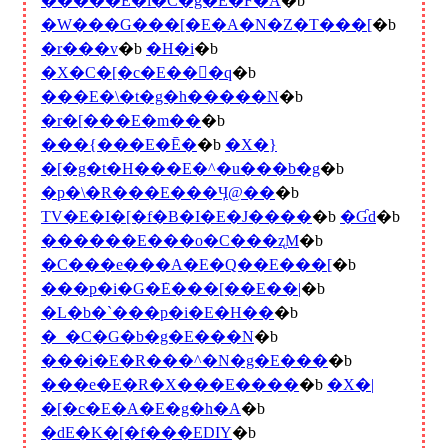
�����E�i�C�g�E�F�A
�b
�W���G���[�E�A�N�Z�T���[
�b
�r���v
�b
�H�i
�b
�X�C�[�c�E���َq
�b
���E�\�t�g�h�����N
�b
�r�[���E�m��
�b
���{���E�Ē�
�b
�X�}
�[�g�t�H���E�^�u���b�g
�b
�p�\�R���E���Ӌ@��
�b
TV�E�I�[�f�B�I�E�J����
�b
�Ɠd
�b
������E���o�C���ʐM
�b
�C���e���A�E�Q��E���[
�b
���p�i�G�݁E���[��E��|
�b
�L�b�`���p�i�E�H��
�b
�_�C�G�b�g�E���N
�b
���i�E�R���^�N�g�E���
�b
���e�E�R�X���E����
�b
�X�|
�[�c�E�A�E�g�h�A
�b
�ԁE�K�[�f���EDIY
�b