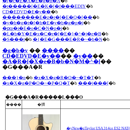
�[�c�E�A�E�g�h�A
�b
�t�����[�E�K�[�f���EDIY
�b
CD�EDVD�E�y��
�b
��������E�z�r�[�E�Q�[��
�b
�y�b�g�t�[�h�E�y�b�g�p�i
�b
�ԗp�i�E�o�C�N�p�i
�b
�L�b�Y�E�x�C�r�[�E�}�^�j�e�B
�b
�S���t
�b
�{�E�G���E�R�~�b�N
�b
�g�b�v
��
����
��
CD�EDVD�E�y��
��
�y��
��
�A�R�[�X�e�B�b�N�M�^�[
��
�G���A�R
���}�n
�b
�x�X�g�R�O�~�T�T
�b
�x�X�g�P�O�~�P�Q�T
�b
���j���[
�b
�G���A�R�����L���O
����
�摜
�yNew�zTaylor USA 314ce ES