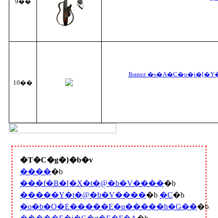
9��
Ibanez �s�A�C�o�j�[�
10��
�T�C�g�}�b�v
����
�b
���f�B�[�X�t�@�b�V����
�b
�����Y�t�@�b�V����
�b
�C
�b
�o�b�O�E�����E�u�����h�G��
�b