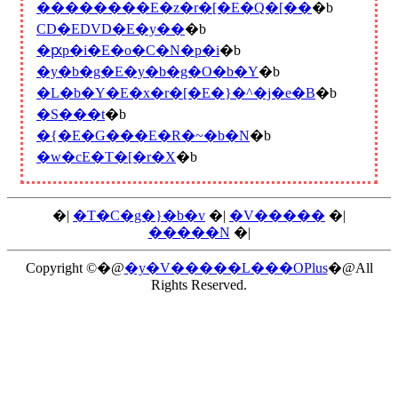
��������E�z�r�[�E�Q�[��
�b
CD�EDVD�E�y��
�b
�ԗp�i�E�o�C�N�p�i
�b
�y�b�g�E�y�b�g�O�b�Y
�b
�L�b�Y�E�x�r�[�E�}�^�j�e�B
�b
�S���t
�b
�{�E�G���E�R�~�b�N
�b
�w�сE�T�[�r�X
�b
�|
�T�C�g�}�b�v
�|
�V�����
�|
�����N
�|
Copyright ©�@
�y�V�����L���OPlus
�@All
Rights Reserved.