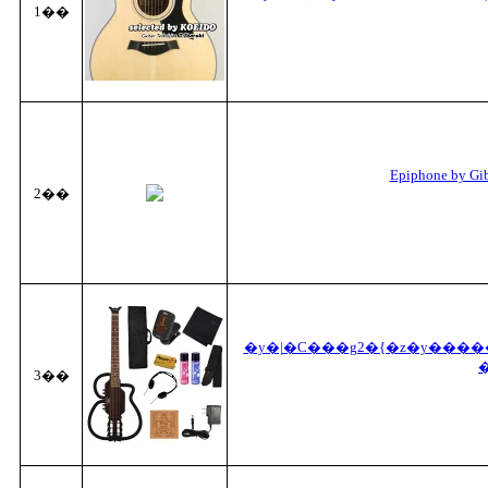
1��
Epiphone by Gib
2��
�y�|�C���g2�{�z�y������
3��